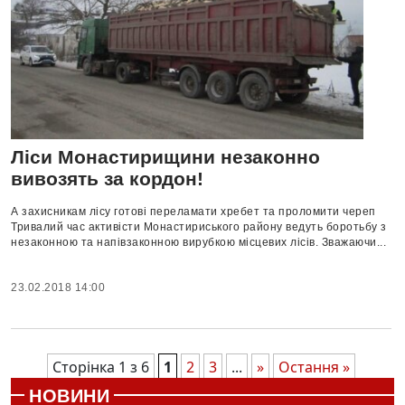
Ліси Монастирищини незаконно
вивозять за кордон!
А захисникам лісу готові переламати хребет та проломити череп
Тривалий час активісти Монастириського району ведуть боротьбу з
незаконною та напівзаконною вирубкою місцевих лісів. Зважаючи...
23.02.2018 14:00
Сторінка 1 з 6
1
2
3
...
»
Остання »
НОВИНИ