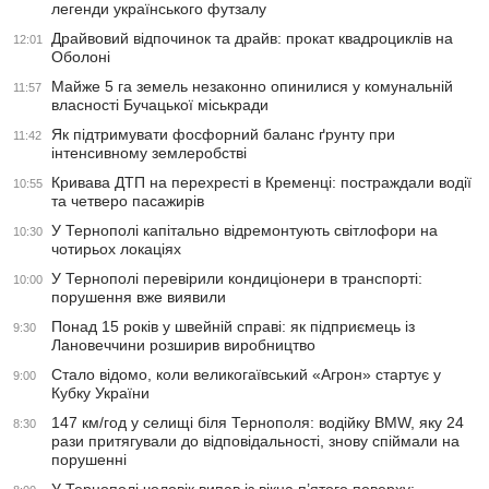
легенди українського футзалу
Драйвовий відпочинок та драйв: прокат квадроциклів на
12:01
Оболоні
Майже 5 га земель незаконно опинилися у комунальній
11:57
власності Бучацької міськради
Як підтримувати фосфорний баланс ґрунту при
11:42
інтенсивному землеробстві
Кривава ДТП на перехресті в Кременці: постраждали водії
10:55
та четверо пасажирів
У Тернополі капітально відремонтують світлофори на
10:30
чотирьох локаціях
У Тернополі перевірили кондиціонери в транспорті:
10:00
порушення вже виявили
Понад 15 років у швейній справі: як підприємець із
9:30
Лановеччини розширив виробництво
Стало відомо, коли великогаївський «Агрон» стартує у
9:00
Кубку України
147 км/год у селищі біля Тернополя: водійку BMW, яку 24
8:30
рази притягували до відповідальності, знову спіймали на
порушенні
У Тернополі чоловік випав із вікна п’ятого поверху: