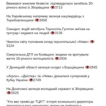
Вважався зниклим безвісти: підтвердилася загибель 30-
річного воїна із Зборівщини
3713
На Харківському напрямку загинув нацгвардієць з
Теребовлянщини
3458
Скандал: водій автобуса Тернопіль-Гусятин виїхав на
тротуар і кидався на людей
3136
Чемпіон світу поповнив склад тернопільської «Ниви»
3124
Смертельна ДТП на Козівщині: медики не врятували
життя 16-річного мотоцикліста
2934
У Донецькій області загинув солдат з Борщівщини
2845
«Агрон», «Дністер» та «Нива» дізналися суперників у
Кубку України
2749
На Донеччині загинув молодший сержант зі Зборівщини
2625
"Хто вас привіз до ТЦК?": історія колишнього директора
тернопільського аеропорту, якому не повірили у