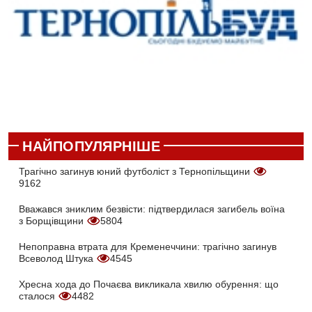
НАЙПОПУЛЯРНІШЕ
Трагічно загинув юний футболіст з Тернопільщини
9162
Вважався зниклим безвісти: підтвердилася загибель воїна
з Борщівщини
5804
Непоправна втрата для Кременеччини: трагічно загинув
Всеволод Штука
4545
Хресна хода до Почаєва викликала хвилю обурення: що
сталося
4482