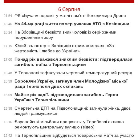
6 Серпня
ФК «Бучач» переміг у матчі пам’яті Володимира Дроня
21:54
На 44-му році життя помер учасник АТО з Козівщини
18:46
На Зборівщині безвісти зник чоловік із серйозними
18:24
порушеннями зору
Юний волонтер із Заліщиків отримав медаль «За
17:15
жертовність і любов до України»
Понад рік вважався зниклим безвісти: підтвердилася
17:00
загибель воїна з Тернопільщини
У Тернополі зафіксували черговий температурний рекорд
16:48
Боронячи Україну, загинув член Молодіжної міської
15:39
ради Тернополя двох скликань
Майже рік надії: підтвердилася загибель Героя
15:09
України з Тернопільщини
Смертельна ДТП на Підволочищині: загинула жінка, двоє
13:38
людей травмувалися
Європейські мільйони працюють: у Теребовлі активно
13:16
ремонтують центральну вулицю (відео)
На Тернопільщині відбудеться товариський матч за участю
12:42