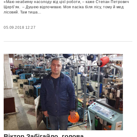
«Маю неабияку насолоду від цієї роботи, – каже Степан Петрович
Щерб’як. – Душею відпочиваю. Моя пасіка біля лісу, тому й мед
лісовий. Там тиша...
05.09.2018 12:27
Віктор Забігайло, голова