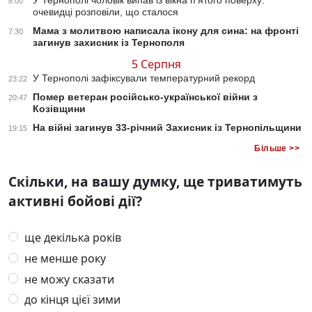
8:00
очевидці розповіли, що сталося
Мама з молитвою написала ікону для сина: на фронті
7:30
загинув захисник із Тернополя
5 Серпня
У Тернополі зафіксували температурний рекорд
23:22
Помер ветеран російсько-української війни з
20:47
Козівщини
На війні загинув 33-річний Захисник із Тернопільщини
19:15
Більше >>
Скільки, на вашу думку, ще триватимуть
активні бойові дії?
ще декілька років
не менше року
не можу сказати
до кінця цієї зими