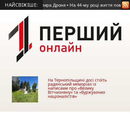
НАЙСВІЖІШЕ:
яті Володимира Дроня
• На 44-му році життя помер учасник А
На Тернопільщині досі стоїть
радянський меморіал із
написами про «Велику
Вітчизняну» та «буржуазних
націоналістів»