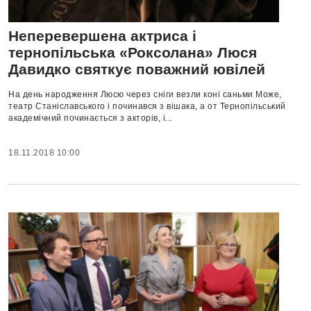
Неперевершена актриса і
тернопільська «Роксолана» Люся
Давидко святкує поважний ювілей
На день народження Люсю через сніги везли коні саньми Може,
театр Станіславського і починався з вішака, а от Тернопільський
академічний починається з акторів, і...
18.11.2018 10:00