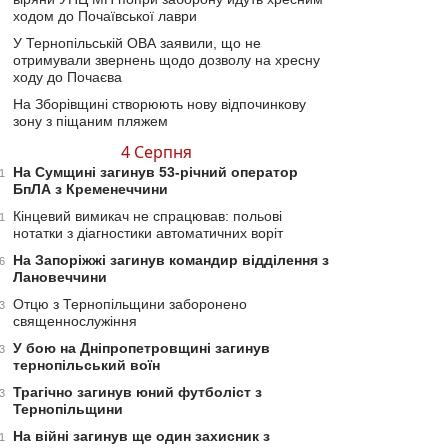
ходом до Почаївської лаври
У Тернопільській ОВА заявили, що не
отримували звернень щодо дозволу на хресну
ходу до Почаєва
На Зборівщині створюють нову відпочинкову
зону з піщаним пляжем
4 Серпня
На Сумщині загинув 53-річний оператор
1
БпЛА з Кременеччини
Кінцевий вимикач не спрацював: польові
1
нотатки з діагностики автоматичних воріт
На Запоріжжі загинув командир відділення з
6
Лановеччини
Отцю з Тернопільщини заборонено
3
священнослужіння
У бою на Дніпропетровщині загинув
3
тернопільський воїн
Трагічно загинув юний футболіст з
3
Тернопільщини
На війні загинув ще один захисник з
1