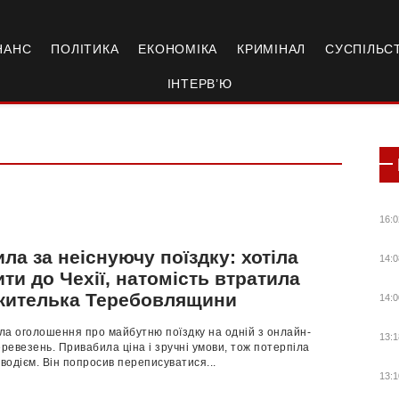
НАНС
ПОЛІТИКА
ЕКОНОМІКА
КРИМІНАЛ
СУСПІЛЬС
ІНТЕРВ’Ю
16:0
ла за неіснуючу поїздку: хотіла
14:0
ти до Чехії, натомість втратила
жителька Теребовлящини
14:0
ла оголошення про майбутню поїздку на одній з онлайн-
13:1
евезень. Привабила ціна і зручні умови, тож потерпіла
 водієм. Він попросив переписуватися...
13:1