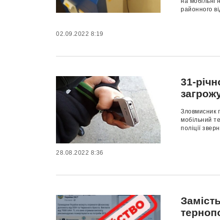
на мобільні 
районного ві
02.09.2022 8:19
31-річ
загрожу
Зловмисник 
мобільний те
поліції звер
28.08.2022 8:36
Заміст
терноп