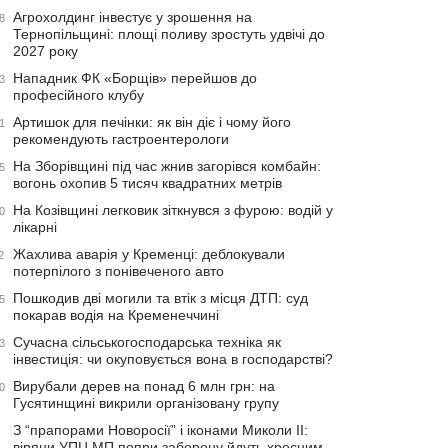
Агрохолдинг інвестує у зрошення на
8
Тернопільщині: площі поливу зростуть удвічі до
2027 року
Нападник ФК «Борщів» перейшов до
3
професійного клубу
Артишок для печінки: як він діє і чому його
1
рекомендують гастроентерологи
На Зборівщині під час жнив загорівся комбайн:
5
вогонь охопив 5 тисяч квадратних метрів
На Козівщині легковик зіткнувся з фурою: водій у
0
лікарні
Жахлива аварія у Кременці: деблокували
2
потерпілого з понівеченого авто
Пошкодив дві могили та втік з місця ДТП: суд
5
покарав водія на Кременеччині
Сучасна сільськогосподарська техніка як
3
інвестиція: чи окуповується вона в господарстві?
Вирубали дерев на понад 6 млн грн: на
0
Гусятинщині викрили організовану групу
З “прапорами Новоросії” і іконами Миколи ІІ:
віряни УПЦ МП попри заборону йдуть хресним