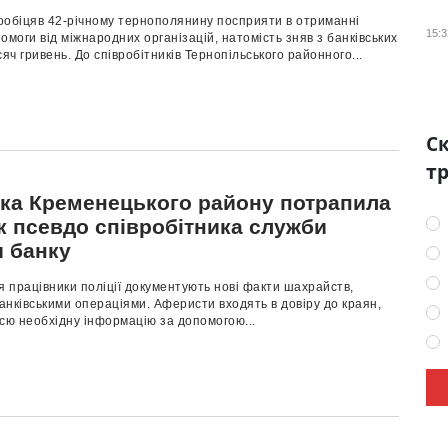
ообіцяв 42-річному тернополянину посприяти в отриманні
15:3
омоги від міжнародних організацій, натомість зняв з банківських
сяч гривень. До співробітників Тернопільського районного...
Ск
тр
ка Кременецького району потрапила
к псевдо співробітника служби
и банку
 працівники поліції документують нові факти шахрайств,
банківськими операціями. Аферисти входять в довіру до краян,
сю необхідну інформацію за допомогою...