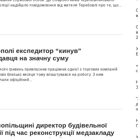
вання службової особи. До співробітників Теребовлянського
оліції надійшло повідомлення від жителя Теребовлі про те, що...
С
в
У
ополі експедитор “кинув”
давця на значну суму
«
яч гривень привласнив працівник однієї з торгових компаній
с
овік близько місяця тому влаштувався на роботу. З ним
лали офіційний...
"
п
Н
нопільщині директор будівельної
ї під час реконструкції медзакладу
У