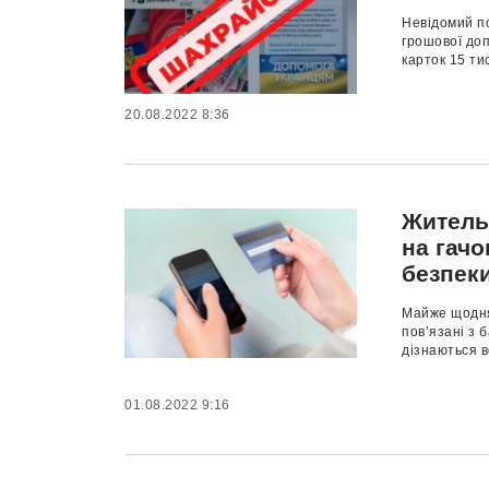
Невідомий п
грошової доп
карток 15 ти
20.08.2022 8:36
Житель
на гачо
безпек
Майже щодня
пов’язані з 
дізнаються в
01.08.2022 9:16