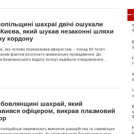
нопільщині шахраї двічі ошукали
Т
 Києва, який шукав незаконні шляхи
ну кордону
а, яку чоловік перерахував аферистам, – понад 80 тисяч
 даним фактом розпочато кримінальне провадження. До
ів Бережанського відділу поліції надійшло повідомлення...
Ч
ебовлянщині шахрай, який
авився офіцером, викрав плазмовий
з
ор
поліцейські інкримінують вчинення шахрайства та самовільне