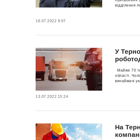
присвоєння з
відділення п
16.07.2022 9:07
У Терн
робото
Майже 70 тис
області. Чол
винаймачі ук
13.07.2022 15:24
На Тер
компані