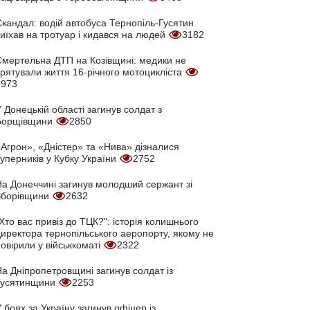
кандал: водій автобуса Тернопіль-Гусятин
иїхав на тротуар і кидався на людей
3182
Смертельна ДТП на Козівщині: медики не
врятували життя 16-річного мотоцикліста
2973
 Донецькій області загинув солдат з
Борщівщини
2850
Агрон», «Дністер» та «Нива» дізналися
уперників у Кубку України
2752
На Донеччині загинув молодший сержант зі
Зборівщини
2632
Хто вас привіз до ТЦК?": історія колишнього
директора тернопільського аеропорту, якому не
овірили у військкоматі
2322
а Дніпропетровщині загинув солдат із
Гусятинщини
2253
 боях за Україну загинув офіцер із