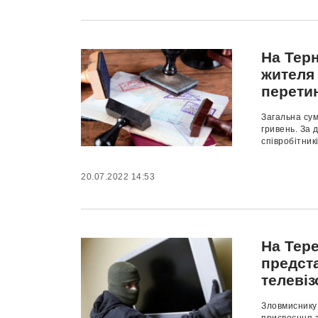
На Тер
жителя
перети
Загальна сум
гривень. За
співробітник
20.07.2022 14:53
На Тер
предст
телевіз
Зловмиснику 