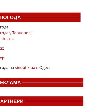
ПОГОДА
года
года у
Тернополі
логість:
ск:
ер:
года на
sinoptik.ua
в Одесі
РЕКЛАМА
АРТНЕРИ