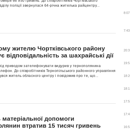
номери 66 950 гривень. До співробітників Чортківського
дділу поліції звернулася 64-річна жителька райцентру...
8:07
7:43
ному жителю Чортківського району
20:3
є відповідальність за шахрайські дії
19:5
під приводом зателефонувати видурив у тернополянина
лефон. До співробітників Тернопільського районного управління
нувся житель обласного центру і повідомив про те, що...
18:2
18:1
17:5
17:4
ь матеріальної допомоги
олянин втратив 15 тисяч гривень
16:5