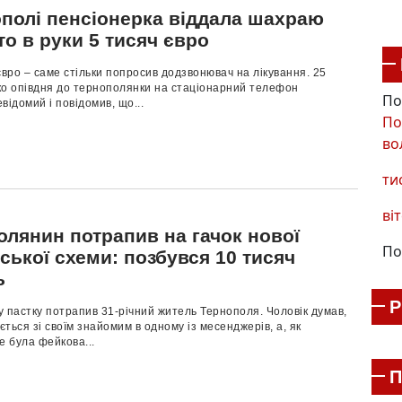
ополі пенсіонерка віддала шахраю
о в руки 5 тисяч євро
євро – саме стільки попросив додзвонювач на лікування. 25
ко опівдня до тернополянки на стаціонарний телефон
По
відомий і повідомив, що...
По
во
ти
віт
олянин потрапив на гачок нової
По
ької схеми: позбувся 10 тисяч
нь
 пастку потрапив 31-річний житель Тернополя. Чоловік думав,
ться зі своїм знайомим в одному із месенджерів, а, як
е була фейкова...
П