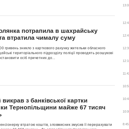
13:0
12:4
олянка потрапила в шахрайську
12:4
 та втратила чималу суму
0 гривень зникло з карткового рахунку жительки обласного
12:3
цейські територіального підрозділу поліції проводять розшукові
встановити осіб причетних до...
12:1
11:4
10:5
викрав з банківської картки
10:4
ки Тернопільщини майже 67 тисяч
10:0
ь
8:45
нсіонерку втратою коштів, зловмисник змусив її перерахувати