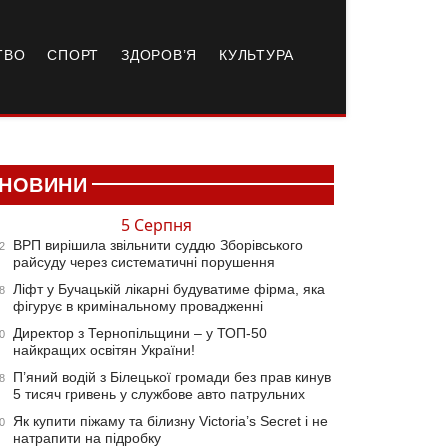
ТВО
СПОРТ
ЗДОРОВ’Я
КУЛЬТУРА
НОВИНИ
5 Серпня
ВРП вирішила звільнити суддю Зборівського
2
райсуду через систематичні порушення
Ліфт у Бучацькій лікарні будуватиме фірма, яка
8
фігурує в кримінальному провадженні
Директор з Тернопільщини – у ТОП-50
0
найкращих освітян України!
П’яний водій з Білецької громади без прав кинув
8
5 тисяч гривень у службове авто патрульних
Як купити піжаму та білизну Victoria’s Secret і не
0
натрапити на підробку