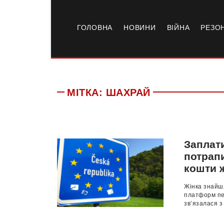
ГОЛОВНА
НОВИНИ
ВІЙНА
РЕЗО
МІТКА:
ШАХРАЙ
Заплати
потрапи
кошти 
Жінка знайш
платформ пер
зв’язалася з