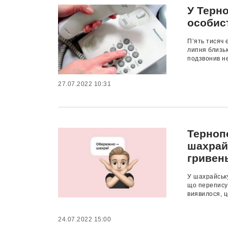
У Терн
особист
П’ять тисяч 
липня близь
подзвонив не
27.07.2022 10:31
Терноп
шахрайс
гриве
У шахрайську
що переписує
виявилося, ц
24.07.2022 15:00