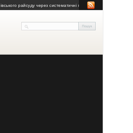
го райсуду через систематичні порушення
• Ліфт у Бучацькій л