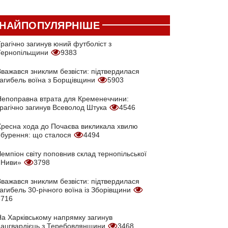
НАЙПОПУЛЯРНІШЕ
рагічно загинув юний футболіст з
Тернопільщини
9383
Вважався зниклим безвісти: підтвердилася
загибель воїна з Борщівщини
5903
Непоправна втрата для Кременеччини:
трагічно загинув Всеволод Штука
4546
Хресна хода до Почаєва викликала хвилю
обурення: що сталося
4494
емпіон світу поповнив склад тернопільської
«Ниви»
3798
Вважався зниклим безвісти: підтвердилася
агибель 30-річного воїна із Зборівщини
3716
На Харківському напрямку загинув
нацгвардієць з Теребовлянщини
3468