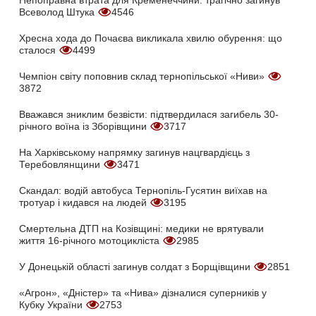
Непоправна втрата для Кременеччини: трагічно загинув
Всеволод Штука
4546
Хресна хода до Почаєва викликала хвилю обурення: що
сталося
4499
Чемпіон світу поповнив склад тернопільської «Ниви»
3872
Вважався зниклим безвісти: підтвердилася загибель 30-
річного воїна із Зборівщини
3717
На Харківському напрямку загинув нацгвардієць з
Теребовлянщини
3471
Скандал: водій автобуса Тернопіль-Гусятин виїхав на
тротуар і кидався на людей
3195
Смертельна ДТП на Козівщині: медики не врятували
життя 16-річного мотоцикліста
2985
У Донецькій області загинув солдат з Борщівщини
2851
«Агрон», «Дністер» та «Нива» дізналися суперників у
Кубку України
2753