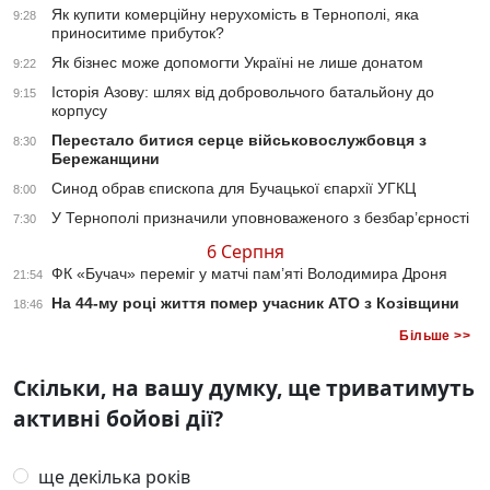
Як купити комерційну нерухомість в Тернополі, яка
9:28
приноситиме прибуток?
Як бізнес може допомогти Україні не лише донатом
9:22
Історія Азову: шлях від добровольчого батальйону до
9:15
корпусу
Перестало битися серце військовослужбовця з
8:30
Бережанщини
Синод обрав єпископа для Бучацької єпархії УГКЦ
8:00
У Тернополі призначили уповноваженого з безбар’єрності
7:30
6 Серпня
ФК «Бучач» переміг у матчі пам’яті Володимира Дроня
21:54
На 44-му році життя помер учасник АТО з Козівщини
18:46
Більше >>
Скільки, на вашу думку, ще триватимуть
активні бойові дії?
ще декілька років