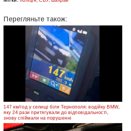
Мітки:
поліція
,
СБУ
,
шахрай
Перегляньте також:
147 км/год у селищі біля Тернополя: водійку BMW,
яку 24 рази притягували до відповідальності,
знову спіймали на порушенні