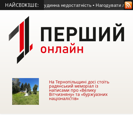
НАЙСВІЖІШЕ:
стра серцево-судинна недостатність
• Нагодувати людей у на
На Тернопільщині досі стоїть
радянський меморіал із
написами про «Велику
Вітчизняну» та «буржуазних
націоналістів»