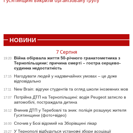
Гусятинщині викрили організовану групу
НОВИНИ
7 Серпня
Війна обірвала життя 50-річного гранатометника з
19:20
Тернопільщини: причина смерті – гостра серцево-
судинна недостатність
Нагодувати людей у надзвичайних умовах – це дуже
17:15
відповідально
New Brain: відгуки студентів та огляд школи іноземних мов
17:11
Потрійна ДТП на Тернопільщині: водія Peugeot затисло в
17:07
автомобілі, постраждала дитина
Вчинив ДТП у Теребовлі та зник: поліція розшукує жителя
16:12
Гусятинщини (фото+відео)
Спочив у Бозі відомий на Зборівщині лікар
16:00
У Тернополі відбудуться установчі збори асоціації
15:27