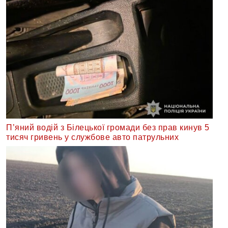
П’яний водій з Білецької громади без прав кинув 5
тисяч гривень у службове авто патрульних