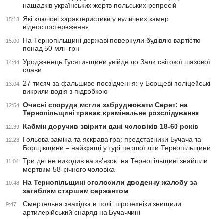
нащадків українських жертв польських репресій
Які ключові характеристики у вуличних камер
15:13
відеоспостереження
На Тернопільщині державі повернули будівлю вартістю
15:00
понад 50 млн грн
Уродженець Гусятинщини увійде до Зали світової шахової
14:44
слави
27 тисяч за фальшиве посвідчення: у Борщеві поліцейські
13:04
викрили водія з підробкою
Очисні споруди могли забруднювати Серет: на
12:54
Тернопільщині триває кримінальне розслідування
Кабмін доручив звірити дані чоловіків 18-60 років
12:39
Гольова заміна та яскрава гра: представники Бучача та
12:23
Борщівщини – найкращі у турі першої ліги Тернопільщини
Три дні не виходив на зв’язок: на Тернопільщині знайшли
11:04
мертвим 58-річного чоловіка
На Тернопільщині оголосили дводенну жалобу за
10:48
загиблим старшим сержантом
Смертельна знахідка в полі: піротехніки знищили
9:47
артилерійський снаряд на Бучаччині