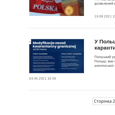
дозволений в
19.09.2021 1
У Поль
карант
Польський ур
Польщі, має 
шенгенської з
04.04.2021 10:36
Сторінка 2