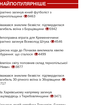
НАЙПОПУЛЯРНІШЕ
рагічно загинув юний футболіст з
Тернопільщини
9463
Вважався зниклим безвісти: підтвердилася
загибель воїна з Борщівщини
5942
Непоправна втрата для Кременеччини:
трагічно загинув Всеволод Штука
4546
Хресна хода до Почаєва викликала хвилю
обурення: що сталося
4499
емпіон світу поповнив склад тернопільської
«Ниви»
3877
Вважався зниклим безвісти: підтвердилася
агибель 30-річного воїна із Зборівщини
3717
На Харківському напрямку загинув
нацгвардієць з Теребовлянщини
3471
кандал: водій автобуса Тернопіль-Гусятин