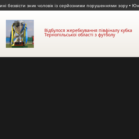
езвісти зник чоловік із серйозними порушеннями зору
• Юний во
Відбулося жеребкування півфіналу кубка
Тернопільської області з футболу