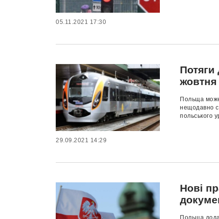
05.11.2021 17:30
Потяги 
жовтня
Польща може
нещодавно су
польського у
29.09.2021 14:29
Нові пр
докуме
Польща додал