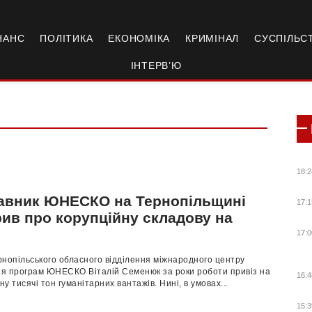
НАНС
ПОЛІТИКА
ЕКОНОМІКА
КРИМІНАЛ
СУСПІЛЬС
ІНТЕРВ’Ю
18:2
авник ЮНЕСКО на Тернопільщині
17:1
рив про корупційну складову на
і
17:0
нопільського обласного відділення міжнародного центру
я програм ЮНЕСКО Віталій Семенюк за роки роботи привіз на
16:4
у тисячі тон гуманітарних вантажів. Нині, в умовах...
15:3