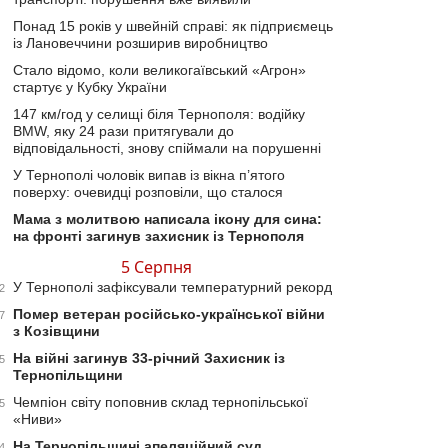
Понад 15 років у швейній справі: як підприємець
із Лановеччини розширив виробництво
Стало відомо, коли великогаївський «Агрон»
стартує у Кубку України
147 км/год у селищі біля Тернополя: водійку
BMW, яку 24 рази притягували до
відповідальності, знову спіймали на порушенні
У Тернополі чоловік випав із вікна п’ятого
поверху: очевидці розповіли, що сталося
Мама з молитвою написала ікону для сина:
на фронті загинув захисник із Тернополя
5 Серпня
У Тернополі зафіксували температурний рекорд
2
Помер ветеран російсько-української війни
7
з Козівщини
На війні загинув 33-річний Захисник із
5
Тернопільщини
Чемпіон світу поповнив склад тернопільської
5
«Ниви»
На Тернопільщині апеляційний суд
4