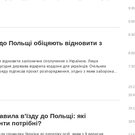
9:30
9:00
8:30
до Польщі обіцяють відновити з
8:00
 відновити залізничне сполучення з Україною. Лише
сідня держава відкрила кордони для українців. Очільник
7:30
ряду підписав проєкт розпорядження, згідно з яким заборона...
23:2
20:4
19:1
авила в’їзду до Польщі: які
нти потрібні?
18:5
а громадян України до переліку осіб, яким з 9 вересня
17:5