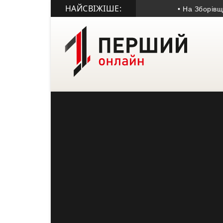
НАЙСВІЖІШЕ:
• На Зборівщині б