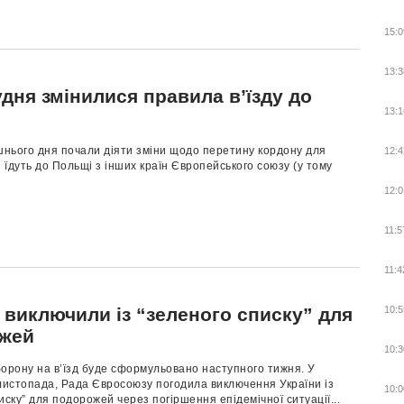
15:0
13:3
удня змінилися правила в’їзду до
13:1
шнього дня почали діяти зміни щодо перетину кордону для
12:4
і їдуть до Польщі з інших країн Європейського союзу (у тому
12:0
11:5
11:4
 виключили із “зеленого списку” для
10:5
жей
10:3
орону на в’їзд буде сформульовано наступного тижня. У
листопада, Рада Євросоюзу погодила виключення України із
10:0
иску” для подорожей через погіршення епідемічної ситуації...