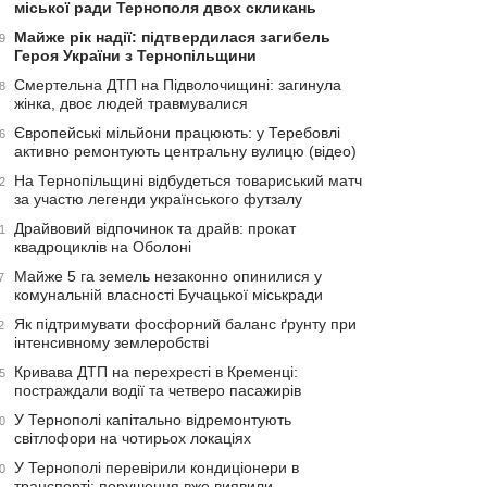
міської ради Тернополя двох скликань
Майже рік надії: підтвердилася загибель
9
Героя України з Тернопільщини
Смертельна ДТП на Підволочищині: загинула
8
жінка, двоє людей травмувалися
Європейські мільйони працюють: у Теребовлі
6
активно ремонтують центральну вулицю (відео)
На Тернопільщині відбудеться товариський матч
2
за участю легенди українського футзалу
Драйвовий відпочинок та драйв: прокат
1
квадроциклів на Оболоні
Майже 5 га земель незаконно опинилися у
7
комунальній власності Бучацької міськради
Як підтримувати фосфорний баланс ґрунту при
2
інтенсивному землеробстві
Кривава ДТП на перехресті в Кременці:
5
постраждали водії та четверо пасажирів
У Тернополі капітально відремонтують
0
світлофори на чотирьох локаціях
У Тернополі перевірили кондиціонери в
0
транспорті: порушення вже виявили