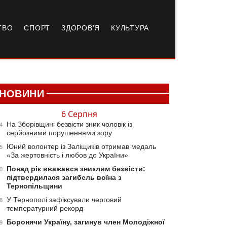
ТВО
СПОРТ
ЗДОРОВ’Я
КУЛЬТУРА
НОВИНИ
6 Серпня
На Зборівщині безвісти зник чоловік із
4
серйозними порушеннями зору
Юний волонтер із Заліщиків отримав медаль
5
«За жертовність і любов до України»
Понад рік вважався зниклим безвісти:
0
підтвердилася загибель воїна з
Тернопільщини
У Тернополі зафіксували черговий
8
температурний рекорд
Боронячи Україну, загинув член Молодіжної
9