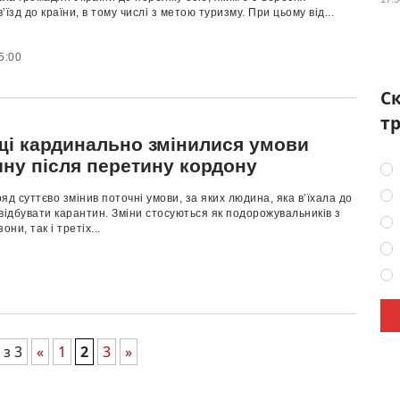
’їзд до країни, в тому числі з метою туризму. При цьому від...
5:00
Ск
тр
щі кардинально змінилися умови
ину після перетину кордону
яд суттєво змінив поточні умови, за яких людина, яка в’їхала до
відбувати карантин. Зміни стосуються як подорожувальників з
они, так і третіх...
 з 3
«
1
2
3
»