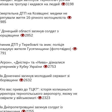
иїхав на тротуар і кидався на людей
3198
Смертельна ДТП на Козівщині: медики не
врятували життя 16-річного мотоцикліста
2985
 Донецькій області загинув солдат з
Борщівщини
2852
чинив ДТП у Теребовлі та зник: поліція
розшукує жителя Гусятинщини (фото+відео)
2791
Агрон», «Дністер» та «Нива» дізналися
уперників у Кубку України
2753
На Донеччині загинув молодший сержант зі
Зборівщини
2632
Хто вас привіз до ТЦК?": історія колишнього
директора тернопільського аеропорту, якому не
овірили у військкоматі
2323
а Дніпропетровщині загинув солдат із
Гусятинщини
2255