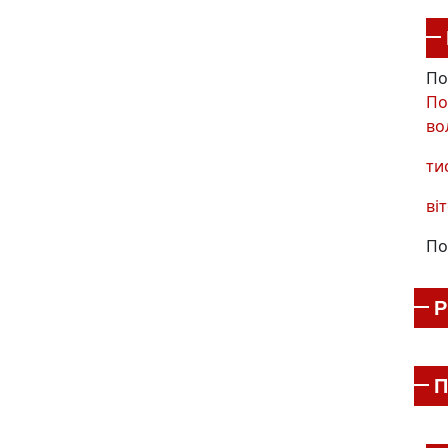
По
По
во
ти
віт
По
П