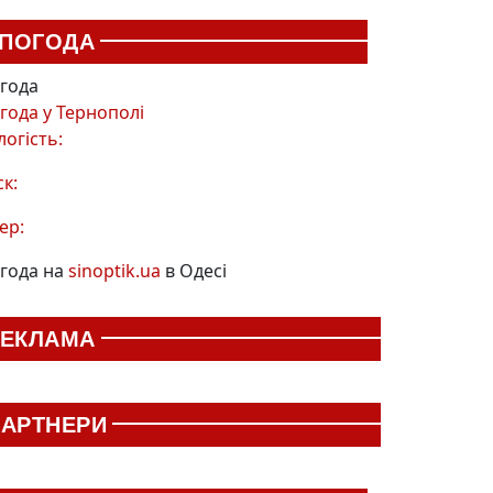
ПОГОДА
года
года у
Тернополі
логість:
ск:
ер:
года на
sinoptik.ua
в Одесі
РЕКЛАМА
АРТНЕРИ