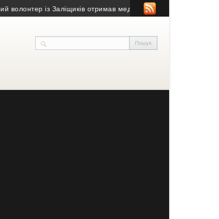
лонтер із Заліщиків отримав медаль «За жертовність і любов д