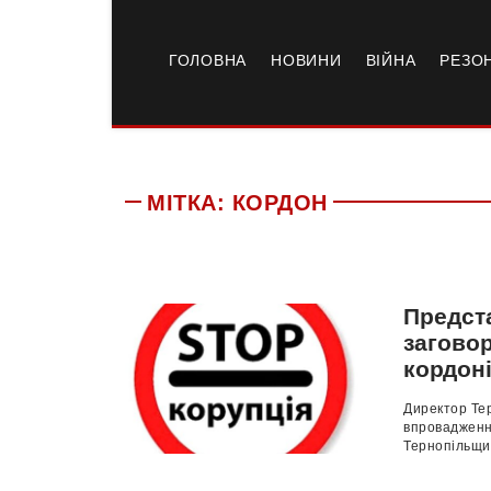
ГОЛОВНА
НОВИНИ
ВІЙНА
РЕЗО
МІТКА:
КОРДОН
Предст
загово
кордон
Директор Тер
впровадженн
Тернопільщин