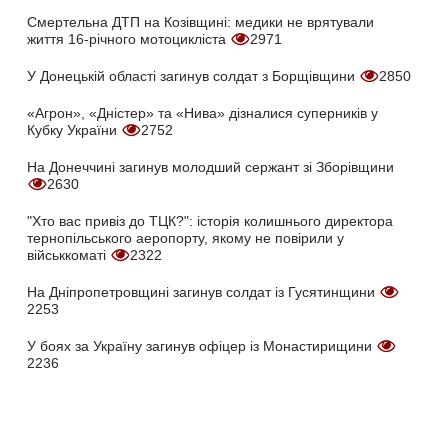
Смертельна ДТП на Козівщині: медики не врятували
життя 16-річного мотоцикліста
2971
У Донецькій області загинув солдат з Борщівщини
2850
«Агрон», «Дністер» та «Нива» дізналися суперників у
Кубку України
2752
На Донеччині загинув молодший сержант зі Зборівщини
2630
"Хто вас привіз до ТЦК?": історія колишнього директора
тернопільського аеропорту, якому не повірили у
військкоматі
2322
На Дніпропетровщині загинув солдат із Гусятинщини
2253
У боях за Україну загинув офіцер із Монастирищини
2236