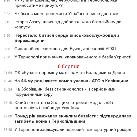
9:28
приноситиме прибуток?
Як бізнес може допомогти Україні не лише донатом
9:22
Історія Азову: шлях від добровольчого батальйону до
9:15
корпусу
Перестало битися серце військовослужбовця з
8:30
Бережанщини
Синод обрав єпископа для Бучацької єпархії УГКЦ
8:00
У Тернополі призначили уповноваженого з безбар’єрності
7:30
6 Серпня
ФК «Бучач» переміг у матчі пам’яті Володимира Дроня
21:54
На 44-му році життя помер учасник АТО з Козівщини
18:46
На Зборівщині безвісти зник чоловік із серйозними
18:24
порушеннями зору
Юний волонтер із Заліщиків отримав медаль «За
17:15
жертовність і любов до України»
Понад рік вважався зниклим безвісти: підтвердилася
17:00
загибель воїна з Тернопільщини
У Тернополі зафіксували черговий температурний рекорд
16:48