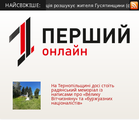
НАЙСВІЖІШЕ:
 зник: поліція розшукує жителя Гусятинщини (фото+відео)
• 
На Тернопільщині досі стоїть
радянський меморіал із
написами про «Велику
Вітчизняну» та «буржуазних
націоналістів»