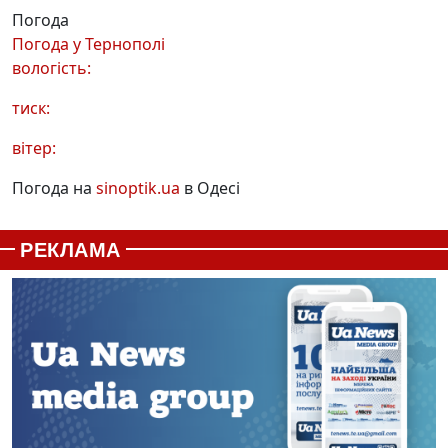
Погода
Погода у
Тернополі
вологість:
тиск:
вітер:
Погода на
sinoptik.ua
в Одесі
РЕКЛАМА