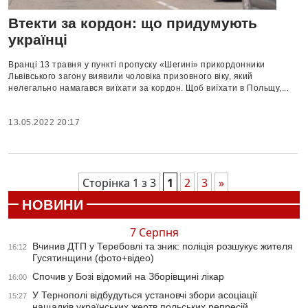
Втекти за кордон: що придумують
українці
Вранці 13 травня у пункті пропуску «Шегині» прикордонники
Львівського загону виявили чоловіка призовного віку, який
нелегально намагався виїхати за кордон. Щоб виїхати в Польщу,...
13.05.2022 20:17
Сторінка 1 з 3
1
2
3
»
НОВИНИ
7 Серпня
Вчинив ДТП у Теребовлі та зник: поліція розшукує жителя
16:12
Гусятинщини (фото+відео)
Спочив у Бозі відомий на Зборівщині лікар
16:00
У Тернополі відбудуться установчі збори асоціації
15:27
нащадків українських жертв польських репресій