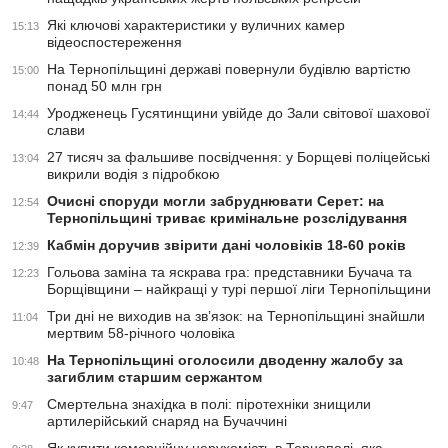
Які ключові характеристики у вуличних камер
15:13
відеоспостереження
На Тернопільщині державі повернули будівлю вартістю
15:00
понад 50 млн грн
Уродженець Гусятинщини увійде до Зали світової шахової
14:44
слави
27 тисяч за фальшиве посвідчення: у Борщеві поліцейські
13:04
викрили водія з підробкою
Очисні споруди могли забруднювати Серет: на
12:54
Тернопільщині триває кримінальне розслідування
Кабмін доручив звірити дані чоловіків 18-60 років
12:39
Гольова заміна та яскрава гра: представники Бучача та
12:23
Борщівщини – найкращі у турі першої ліги Тернопільщини
Три дні не виходив на зв’язок: на Тернопільщині знайшли
11:04
мертвим 58-річного чоловіка
На Тернопільщині оголосили дводенну жалобу за
10:48
загиблим старшим сержантом
Смертельна знахідка в полі: піротехніки знищили
9:47
артилерійський снаряд на Бучаччині
Як купити комерційну нерухомість в Тернополі, яка