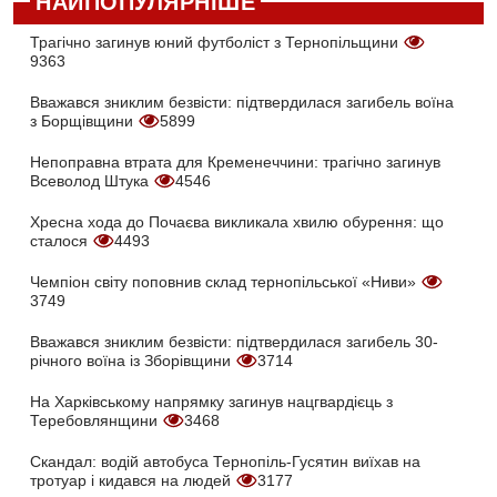
НАЙПОПУЛЯРНІШЕ
Трагічно загинув юний футболіст з Тернопільщини
9363
Вважався зниклим безвісти: підтвердилася загибель воїна
з Борщівщини
5899
Непоправна втрата для Кременеччини: трагічно загинув
Всеволод Штука
4546
Хресна хода до Почаєва викликала хвилю обурення: що
сталося
4493
Чемпіон світу поповнив склад тернопільської «Ниви»
3749
Вважався зниклим безвісти: підтвердилася загибель 30-
річного воїна із Зборівщини
3714
На Харківському напрямку загинув нацгвардієць з
Теребовлянщини
3468
Скандал: водій автобуса Тернопіль-Гусятин виїхав на
тротуар і кидався на людей
3177