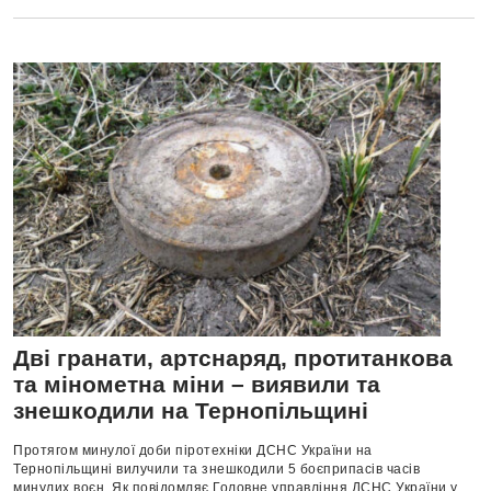
Дві гранати, артснаряд, протитанкова
та мінометна міни – виявили та
знешкодили на Тернопільщині
Протягом минулої доби піротехніки ДСНС України на
Тернопільщині вилучили та знешкодили 5 боєприпасів часів
минулих воєн. Як повідомляє Головне управління ДСНС України у