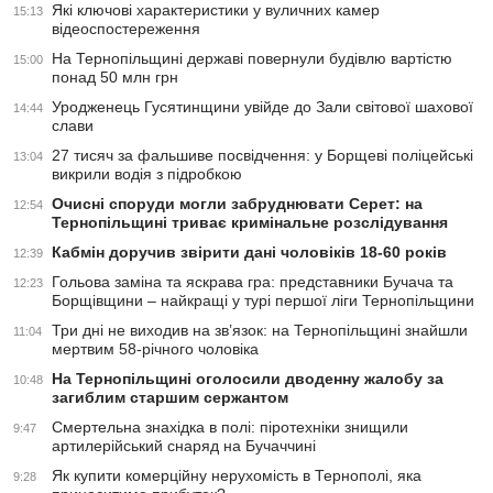
Які ключові характеристики у вуличних камер
15:13
відеоспостереження
На Тернопільщині державі повернули будівлю вартістю
15:00
понад 50 млн грн
Уродженець Гусятинщини увійде до Зали світової шахової
14:44
слави
27 тисяч за фальшиве посвідчення: у Борщеві поліцейські
13:04
викрили водія з підробкою
Очисні споруди могли забруднювати Серет: на
12:54
Тернопільщині триває кримінальне розслідування
Кабмін доручив звірити дані чоловіків 18-60 років
12:39
Гольова заміна та яскрава гра: представники Бучача та
12:23
Борщівщини – найкращі у турі першої ліги Тернопільщини
Три дні не виходив на зв’язок: на Тернопільщині знайшли
11:04
мертвим 58-річного чоловіка
На Тернопільщині оголосили дводенну жалобу за
10:48
загиблим старшим сержантом
Смертельна знахідка в полі: піротехніки знищили
9:47
артилерійський снаряд на Бучаччині
Як купити комерційну нерухомість в Тернополі, яка
9:28