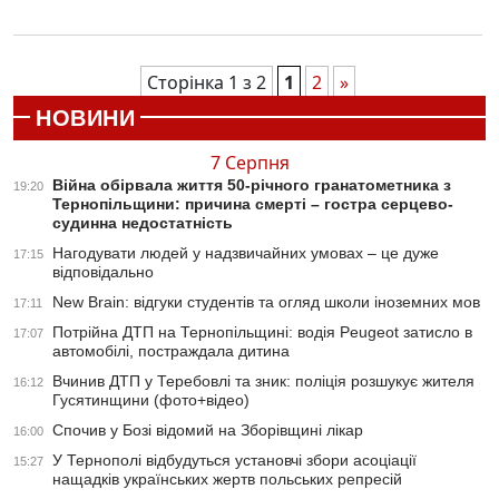
Сторінка 1 з 2
1
2
»
НОВИНИ
7 Серпня
Війна обірвала життя 50-річного гранатометника з
19:20
Тернопільщини: причина смерті – гостра серцево-
судинна недостатність
Нагодувати людей у надзвичайних умовах – це дуже
17:15
відповідально
New Brain: відгуки студентів та огляд школи іноземних мов
17:11
Потрійна ДТП на Тернопільщині: водія Peugeot затисло в
17:07
автомобілі, постраждала дитина
Вчинив ДТП у Теребовлі та зник: поліція розшукує жителя
16:12
Гусятинщини (фото+відео)
Спочив у Бозі відомий на Зборівщині лікар
16:00
У Тернополі відбудуться установчі збори асоціації
15:27
нащадків українських жертв польських репресій