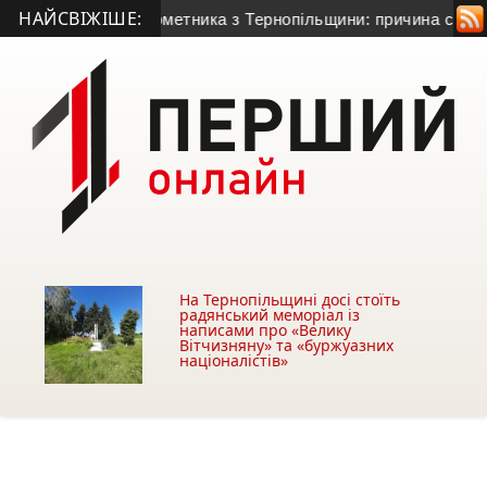
НАЙСВІЖІШЕ:
ого гранатометника з Тернопільщини: причина смерті – гостра
На Тернопільщині досі стоїть
радянський меморіал із
написами про «Велику
Вітчизняну» та «буржуазних
націоналістів»