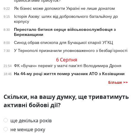
приноситиме прибуток?
Як бізнес може допомогти Україні не лише донатом
9:22
Історія Азову: шлях від добровольчого батальйону до
9:15
корпусу
Перестало битися серце військовослужбовця з
8:30
Бережанщини
Синод обрав єпископа для Бучацької єпархії УГКЦ
8:00
У Тернополі призначили уповноваженого з безбар’єрності
7:30
6 Серпня
ФК «Бучач» переміг у матчі пам’яті Володимира Дроня
21:54
На 44-му році життя помер учасник АТО з Козівщини
18:46
Більше >>
Скільки, на вашу думку, ще триватимуть
активні бойові дії?
ще декілька років
не менше року