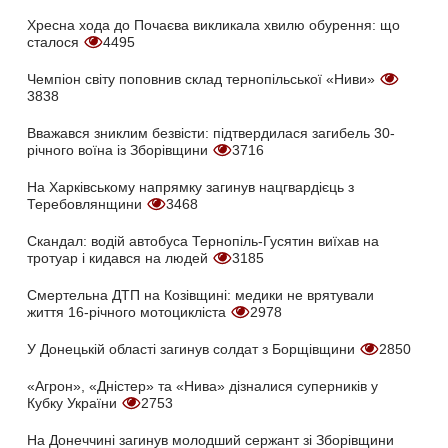
Хресна хода до Почаєва викликала хвилю обурення: що
сталося
4495
Чемпіон світу поповнив склад тернопільської «Ниви»
3838
Вважався зниклим безвісти: підтвердилася загибель 30-
річного воїна із Зборівщини
3716
На Харківському напрямку загинув нацгвардієць з
Теребовлянщини
3468
Скандал: водій автобуса Тернопіль-Гусятин виїхав на
тротуар і кидався на людей
3185
Смертельна ДТП на Козівщині: медики не врятували
життя 16-річного мотоцикліста
2978
У Донецькій області загинув солдат з Борщівщини
2850
«Агрон», «Дністер» та «Нива» дізналися суперників у
Кубку України
2753
На Донеччині загинув молодший сержант зі Зборівщини