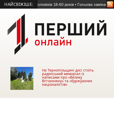
НАЙСВІЖІШЕ:
звірити дані чоловіків 18-60 років
• Гольова заміна та яскра
На Тернопільщині досі стоїть
радянський меморіал із
написами про «Велику
Вітчизняну» та «буржуазних
націоналістів»