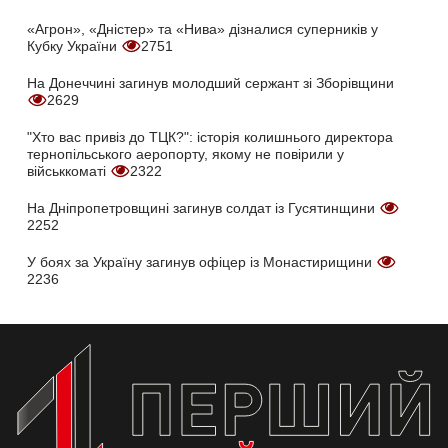
«Агрон», «Дністер» та «Нива» дізналися суперників у
Кубку України
2751
На Донеччині загинув молодший сержант зі Зборівщини
2629
"Хто вас привіз до ТЦК?": історія колишнього директора
тернопільського аеропорту, якому не повірили у
військкоматі
2322
На Дніпропетровщині загинув солдат із Гусятинщини
2252
У боях за Україну загинув офіцер із Монастирищини
2236