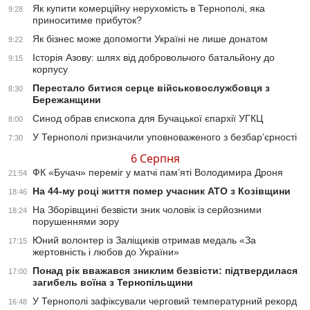
Як купити комерційну нерухомість в Тернополі, яка
9:28
приноситиме прибуток?
Як бізнес може допомогти Україні не лише донатом
9:22
Історія Азову: шлях від добровольчого батальйону до
9:15
корпусу
Перестало битися серце військовослужбовця з
8:30
Бережанщини
Синод обрав єпископа для Бучацької єпархії УГКЦ
8:00
У Тернополі призначили уповноваженого з безбар’єрності
7:30
6 Серпня
ФК «Бучач» переміг у матчі пам’яті Володимира Дроня
21:54
На 44-му році життя помер учасник АТО з Козівщини
18:46
На Зборівщині безвісти зник чоловік із серйозними
18:24
порушеннями зору
Юний волонтер із Заліщиків отримав медаль «За
17:15
жертовність і любов до України»
Понад рік вважався зниклим безвісти: підтвердилася
17:00
загибель воїна з Тернопільщини
У Тернополі зафіксували черговий температурний рекорд
16:48