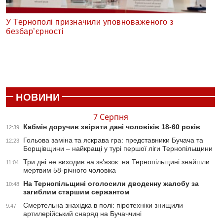
У Тернополі призначили уповноваженого з
безбар’єрності
НОВИНИ
7 Серпня
Кабмін доручив звірити дані чоловіків 18-60 років
12:39
Гольова заміна та яскрава гра: представники Бучача та
12:23
Борщівщини – найкращі у турі першої ліги Тернопільщини
Три дні не виходив на зв’язок: на Тернопільщині знайшли
11:04
мертвим 58-річного чоловіка
На Тернопільщині оголосили дводенну жалобу за
10:48
загиблим старшим сержантом
Смертельна знахідка в полі: піротехніки знищили
9:47
артилерійський снаряд на Бучаччині