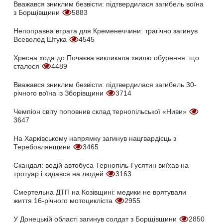
Вважався зниклим безвісти: підтвердилася загибель воїна
з Борщівщини
5883
Непоправна втрата для Кременеччини: трагічно загинув
Всеволод Штука
4545
Хресна хода до Почаєва викликала хвилю обурення: що
сталося
4489
Вважався зниклим безвісти: підтвердилася загибель 30-
річного воїна із Зборівщини
3714
Чемпіон світу поповнив склад тернопільської «Ниви»
3647
На Харківському напрямку загинув нацгвардієць з
Теребовлянщини
3465
Скандал: водій автобуса Тернопіль-Гусятин виїхав на
тротуар і кидався на людей
3163
Смертельна ДТП на Козівщині: медики не врятували
життя 16-річного мотоцикліста
2955
У Донецькій області загинув солдат з Борщівщини
2850