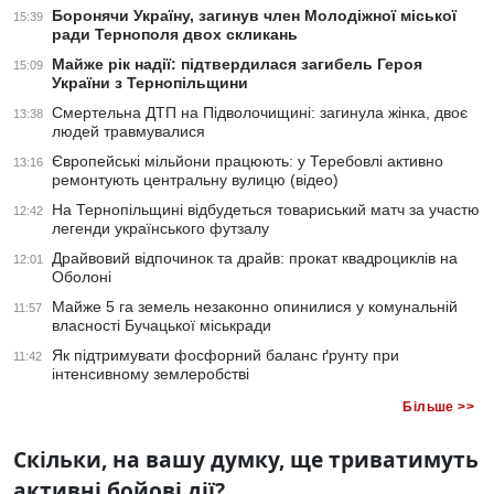
Боронячи Україну, загинув член Молодіжної міської
15:39
ради Тернополя двох скликань
Майже рік надії: підтвердилася загибель Героя
15:09
України з Тернопільщини
Смертельна ДТП на Підволочищині: загинула жінка, двоє
13:38
людей травмувалися
Європейські мільйони працюють: у Теребовлі активно
13:16
ремонтують центральну вулицю (відео)
На Тернопільщині відбудеться товариський матч за участю
12:42
легенди українського футзалу
Драйвовий відпочинок та драйв: прокат квадроциклів на
12:01
Оболоні
Майже 5 га земель незаконно опинилися у комунальній
11:57
власності Бучацької міськради
Як підтримувати фосфорний баланс ґрунту при
11:42
інтенсивному землеробстві
Більше >>
Скільки, на вашу думку, ще триватимуть
активні бойові дії?