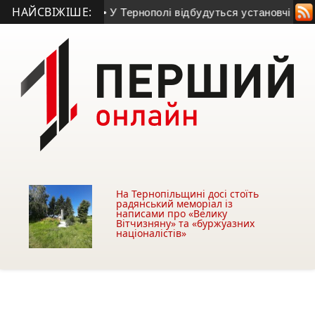
НАЙСВІЖІШЕ:
 Зборівщині лікар
• У Тернополі відбудуться установчі збори 
На Тернопільщині досі стоїть
радянський меморіал із
написами про «Велику
Вітчизняну» та «буржуазних
націоналістів»