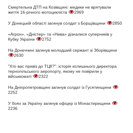
Смертельна ДТП на Козівщині: медики не врятували
життя 16-річного мотоцикліста
2969
У Донецькій області загинув солдат з Борщівщини
2850
«Агрон», «Дністер» та «Нива» дізналися суперників у
Кубку України
2752
На Донеччині загинув молодший сержант зі Зборівщини
2630
"Хто вас привіз до ТЦК?": історія колишнього директора
тернопільського аеропорту, якому не повірили у
військкоматі
2322
На Дніпропетровщині загинув солдат із Гусятинщини
2252
У боях за Україну загинув офіцер із Монастирищини
2236