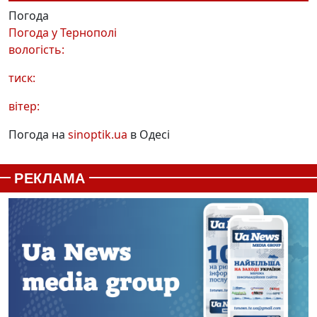
Погода
Погода у
Тернополі
вологість:
тиск:
вітер:
Погода на
sinoptik.ua
в Одесі
РЕКЛАМА