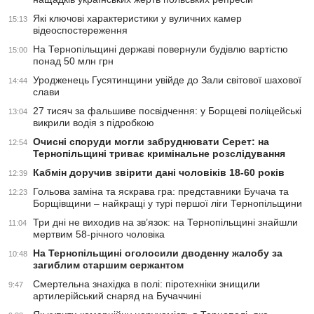
Які ключові характеристики у вуличних камер
15:13
відеоспостереження
На Тернопільщині державі повернули будівлю вартістю
15:00
понад 50 млн грн
Уродженець Гусятинщини увійде до Зали світової шахової
14:44
слави
27 тисяч за фальшиве посвідчення: у Борщеві поліцейські
13:04
викрили водія з підробкою
Очисні споруди могли забруднювати Серет: на
12:54
Тернопільщині триває кримінальне розслідування
Кабмін доручив звірити дані чоловіків 18-60 років
12:39
Гольова заміна та яскрава гра: представники Бучача та
12:23
Борщівщини – найкращі у турі першої ліги Тернопільщини
Три дні не виходив на зв’язок: на Тернопільщині знайшли
11:04
мертвим 58-річного чоловіка
На Тернопільщині оголосили дводенну жалобу за
10:48
загиблим старшим сержантом
Смертельна знахідка в полі: піротехніки знищили
9:47
артилерійський снаряд на Бучаччині