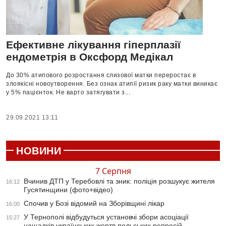
Ефективне лікування гіперплазії
ендометрія в Оксфорд Медікал
До 30% атипового розростання слизової матки переростає в
злоякісні новоутворення. Без ознак атипії ризик раку матки виникає
у 5% пацієнток. Не варто затягувати з...
29.09.2021 13:11
НОВИНИ
7 Серпня
Вчинив ДТП у Теребовлі та зник: поліція розшукує жителя
16:12
Гусятинщини (фото+відео)
Спочив у Бозі відомий на Зборівщині лікар
16:00
У Тернополі відбудуться установчі збори асоціації
15:27
нащадків українських жертв польських репресій