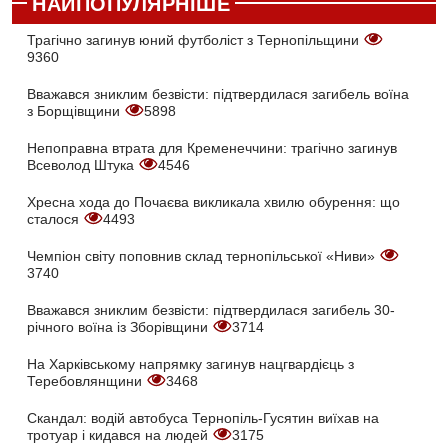
НАЙПОПУЛЯРНІШЕ
Трагічно загинув юний футболіст з Тернопільщини
9360
Вважався зниклим безвісти: підтвердилася загибель воїна
з Борщівщини
5898
Непоправна втрата для Кременеччини: трагічно загинув
Всеволод Штука
4546
Хресна хода до Почаєва викликала хвилю обурення: що
сталося
4493
Чемпіон світу поповнив склад тернопільської «Ниви»
3740
Вважався зниклим безвісти: підтвердилася загибель 30-
річного воїна із Зборівщини
3714
На Харківському напрямку загинув нацгвардієць з
Теребовлянщини
3468
Скандал: водій автобуса Тернопіль-Гусятин виїхав на
тротуар і кидався на людей
3175