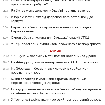
Як купити комерційну нерухомість в Тернополі, яка
9:28
приноситиме прибуток?
Як бізнес може допомогти Україні не лише донатом
9:22
Історія Азову: шлях від добровольчого батальйону до
9:15
корпусу
Перестало битися серце військовослужбовця з
8:30
Бережанщини
Синод обрав єпископа для Бучацької єпархії УГКЦ
8:00
У Тернополі призначили уповноваженого з безбар’єрності
7:30
6 Серпня
ФК «Бучач» переміг у матчі пам’яті Володимира Дроня
21:54
На 44-му році життя помер учасник АТО з Козівщини
18:46
На Зборівщині безвісти зник чоловік із серйозними
18:24
порушеннями зору
Юний волонтер із Заліщиків отримав медаль «За
17:15
жертовність і любов до України»
Понад рік вважався зниклим безвісти: підтвердилася
17:00
загибель воїна з Тернопільщини
У Тернополі зафіксували черговий температурний рекорд
16:48