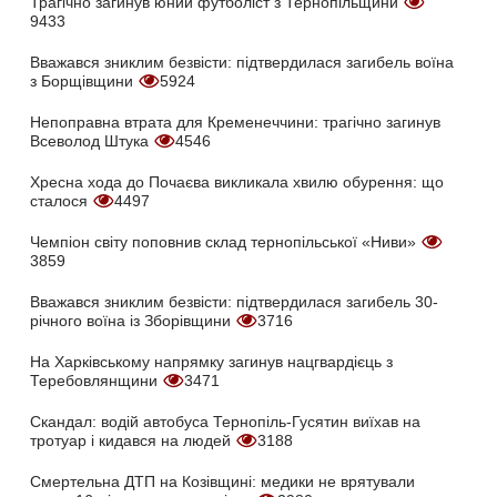
Трагічно загинув юний футболіст з Тернопільщини
9433
Вважався зниклим безвісти: підтвердилася загибель воїна
з Борщівщини
5924
Непоправна втрата для Кременеччини: трагічно загинув
Всеволод Штука
4546
Хресна хода до Почаєва викликала хвилю обурення: що
сталося
4497
Чемпіон світу поповнив склад тернопільської «Ниви»
3859
Вважався зниклим безвісти: підтвердилася загибель 30-
річного воїна із Зборівщини
3716
На Харківському напрямку загинув нацгвардієць з
Теребовлянщини
3471
Скандал: водій автобуса Тернопіль-Гусятин виїхав на
тротуар і кидався на людей
3188
Смертельна ДТП на Козівщині: медики не врятували