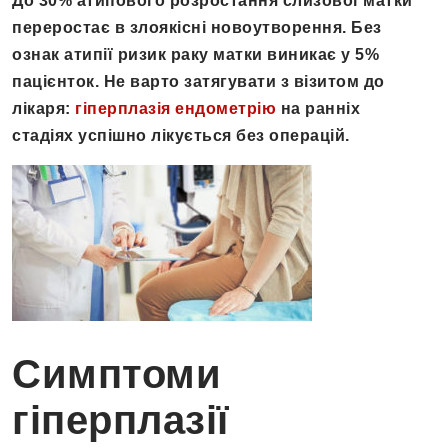
До 30% атипового розростання слизової матки
переростає в злоякісні новоутворення. Без
ознак атипії ризик раку матки виникає у 5%
пацієнток. Не варто затягувати з візитом до
лікаря:
гіперплазія ендометрію
на ранніх
стадіях успішно лікується без операцій.
Симптоми
гіперплазії