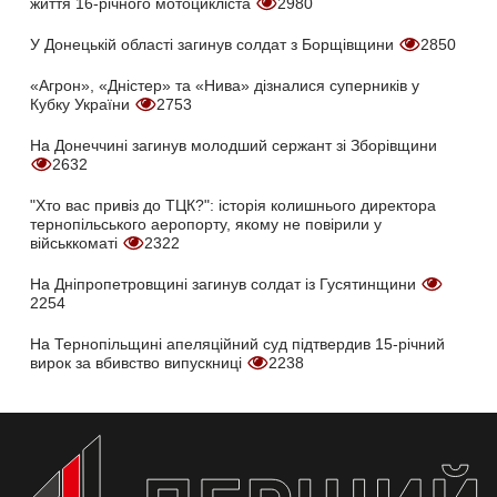
життя 16-річного мотоцикліста
2980
У Донецькій області загинув солдат з Борщівщини
2850
«Агрон», «Дністер» та «Нива» дізналися суперників у
Кубку України
2753
На Донеччині загинув молодший сержант зі Зборівщини
2632
"Хто вас привіз до ТЦК?": історія колишнього директора
тернопільського аеропорту, якому не повірили у
військкоматі
2322
На Дніпропетровщині загинув солдат із Гусятинщини
2254
На Тернопільщині апеляційний суд підтвердив 15-річний
вирок за вбивство випускниці
2238