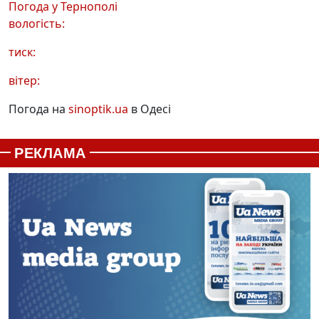
Погода у
Тернополі
вологість:
тиск:
вітер:
Погода на
sinoptik.ua
в Одесі
РЕКЛАМА