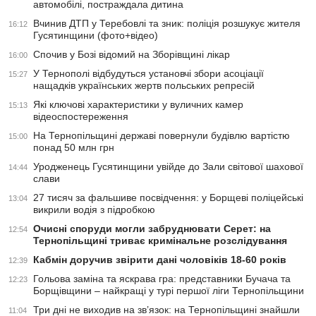
автомобілі, постраждала дитина
Вчинив ДТП у Теребовлі та зник: поліція розшукує жителя
16:12
Гусятинщини (фото+відео)
Спочив у Бозі відомий на Зборівщині лікар
16:00
У Тернополі відбудуться установчі збори асоціації
15:27
нащадків українських жертв польських репресій
Які ключові характеристики у вуличних камер
15:13
відеоспостереження
На Тернопільщині державі повернули будівлю вартістю
15:00
понад 50 млн грн
Уродженець Гусятинщини увійде до Зали світової шахової
14:44
слави
27 тисяч за фальшиве посвідчення: у Борщеві поліцейські
13:04
викрили водія з підробкою
Очисні споруди могли забруднювати Серет: на
12:54
Тернопільщині триває кримінальне розслідування
Кабмін доручив звірити дані чоловіків 18-60 років
12:39
Гольова заміна та яскрава гра: представники Бучача та
12:23
Борщівщини – найкращі у турі першої ліги Тернопільщини
Три дні не виходив на зв’язок: на Тернопільщині знайшли
11:04