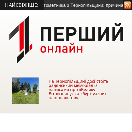
НАЙСВІЖІШЕ:
0-річного гранатометника з Тернопільщини: причина смерті – 
На Тернопільщині досі стоїть
радянський меморіал із
написами про «Велику
Вітчизняну» та «буржуазних
націоналістів»