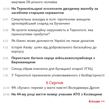
мертвим 58-річного чоловіка
На Тернопільщині оголосили дводенну жалобу за
10:48
загиблим старшим сержантом
Смертельна знахідка в полі: піротехніки знищили
9:47
артилерійський снаряд на Бучаччині
Як купити комерційну нерухомість в Тернополі, яка
9:28
приноситиме прибуток?
Як бізнес може допомогти Україні не лише донатом
9:22
Історія Азову: шлях від добровольчого батальйону до
9:15
корпусу
Перестало битися серце військовослужбовця з
8:30
Бережанщини
Синод обрав єпископа для Бучацької єпархії УГКЦ
8:00
У Тернополі призначили уповноваженого з безбар’єрності
7:30
6 Серпня
ФК «Бучач» переміг у матчі пам’яті Володимира Дроня
21:54
На 44-му році життя помер учасник АТО з Козівщини
18:46
Більше >>