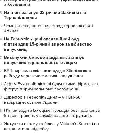
з Козівщини
На війні загинув 33-річний Захисник із
5
Тернопільщини
Чемпіон світу поповнив склад тернопільської
5
«Ниви»
На Тернопільщині апеляційний суд
4
підтвердив 15-річний вирок за вбивство
випускниці
Виконуючи бойове завдання, загинув
7
випускник тернопільського ліцею
ВРП вирішила звільнити суддю Зборівського
2
райсуду через систематичні порушення
Ліфт у Бучацькій лікарні будуватиме фірма, яка
8
фігурує в кримінальному провадженні
Директор з Тернопільщини – у ТОП-50
0
найкращих освітян України!
П’яний водій з Білецької громади без прав кинув
8
5 тисяч гривень у службове авто патрульних
Як купити піжаму та білизну Victoria’s Secret і не
0
натрапити на підробку