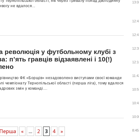
ату Тернопільської області, які через тривалу понад двогодинну
13:0
ивогу не вдалося...
12:4
12:4
12:3
а революція у футбольному клубі з
: п’ять гравців відзаявлені і 10(!)
12:1
лено
11:4
ерівництво ФК «Борщів» незадоволено виступами своєї команди
лі чемпіонату Тернопільської області (перша ліга), тому вдалося
дрових змін у команді....
10:5
10:4
10:0
 Перша
«
...
2
3
4
»
8:45