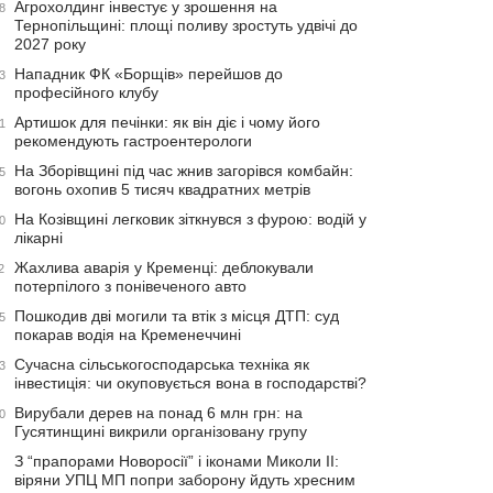
Агрохолдинг інвестує у зрошення на
8
Тернопільщині: площі поливу зростуть удвічі до
2027 року
Нападник ФК «Борщів» перейшов до
3
професійного клубу
Артишок для печінки: як він діє і чому його
1
рекомендують гастроентерологи
На Зборівщині під час жнив загорівся комбайн:
5
вогонь охопив 5 тисяч квадратних метрів
На Козівщині легковик зіткнувся з фурою: водій у
0
лікарні
Жахлива аварія у Кременці: деблокували
2
потерпілого з понівеченого авто
Пошкодив дві могили та втік з місця ДТП: суд
5
покарав водія на Кременеччині
Сучасна сільськогосподарська техніка як
3
інвестиція: чи окуповується вона в господарстві?
Вирубали дерев на понад 6 млн грн: на
0
Гусятинщині викрили організовану групу
З “прапорами Новоросії” і іконами Миколи ІІ:
віряни УПЦ МП попри заборону йдуть хресним