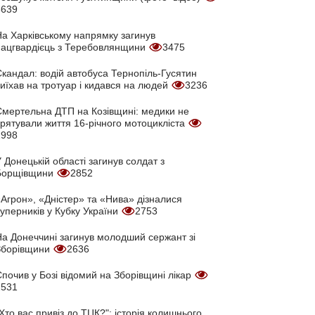
3639
На Харківському напрямку загинув
нацгвардієць з Теребовлянщини
3475
кандал: водій автобуса Тернопіль-Гусятин
иїхав на тротуар і кидався на людей
3236
Смертельна ДТП на Козівщині: медики не
врятували життя 16-річного мотоцикліста
2998
 Донецькій області загинув солдат з
Борщівщини
2852
Агрон», «Дністер» та «Нива» дізналися
уперників у Кубку України
2753
На Донеччині загинув молодший сержант зі
Зборівщини
2636
почив у Бозі відомий на Зборівщині лікар
2531
Хто вас привіз до ТЦК?": історія колишнього