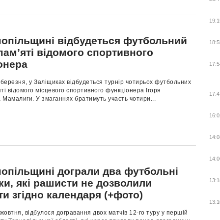
19:1
нопільщині відбудеться футбольний
18:5
пам’яті відомого спортивного
онера
17:5
 березня, у Заліщиках відбудеться турнір чотирьох футбольних
ті відомого місцевого спортивного функціонера Ігоря
17:4
Мамалиги. У змаганнях братимуть участь чотири...
16:0
14:0
14:0
нопільщині дограли два футбольні
ки, які рашисти не дозволили
13:1
и згідно календаря (+фото)
13:1
 жовтня, відбулося догравання двох матчів 12-го туру у першій