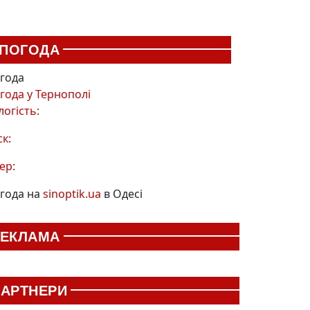
ПОГОДА
года
года у
Тернополі
логість:
ск:
ер:
года на
sinoptik.ua
в Одесі
РЕКЛАМА
АРТНЕРИ