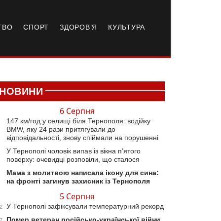
ТВО
СПОРТ
ЗДОРОВ’Я
КУЛЬТУРА
НОВИНИ
6 Серпня
147 км/год у селищі біля Тернополя: водійку
BMW, яку 24 рази притягували до
відповідальності, знову спіймали на порушенні
У Тернополі чоловік випав із вікна п’ятого
поверху: очевидці розповіли, що сталося
Мама з молитвою написала ікону для сина:
на фронті загинув захисник із Тернополя
5 Серпня
У Тернополі зафіксували температурний рекорд
2
Помер ветеран російсько-української війни
7