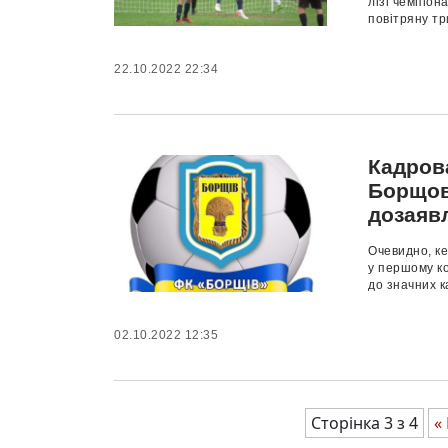
лізі чемпіон
повітряну тр
22.10.2022 22:34
Кадров
Борщова
дозаяв
Очевидно, к
у першому ко
до значних ка
02.10.2022 12:35
Сторінка 3 з 4
«