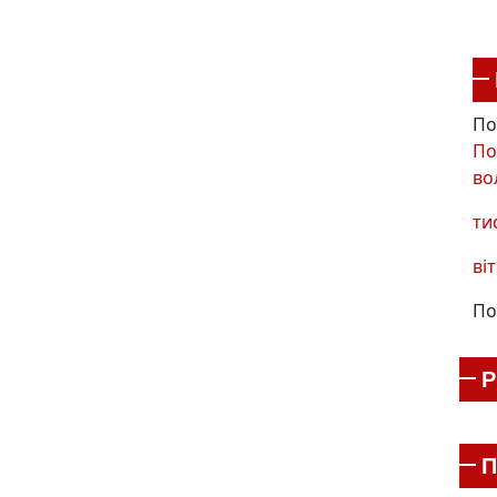
По
По
во
ти
віт
По
П