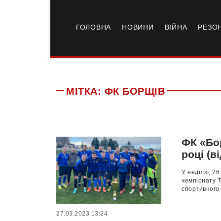
ГОЛОВНА
НОВИНИ
ВІЙНА
РЕЗО
МІТКА:
ФК БОРЩІВ
ФК «Бо
році (в
У неділю, 26
чемпіонату Т
спортивного 
27.03.2023 13:24