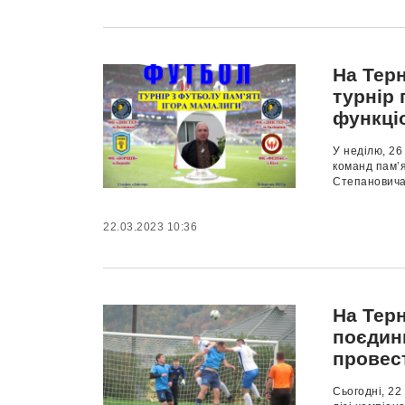
На Тер
турнір 
функці
У неділю, 26
команд пам’я
Степановича 
22.03.2023 10:36
На Тер
поєдин
провест
Сьогодні, 22