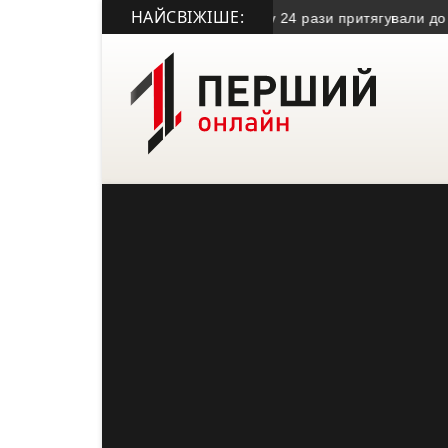
НАЙСВІЖІШЕ:
 біля Тернополя: водійку BMW, яку 24 рази притягували до відп