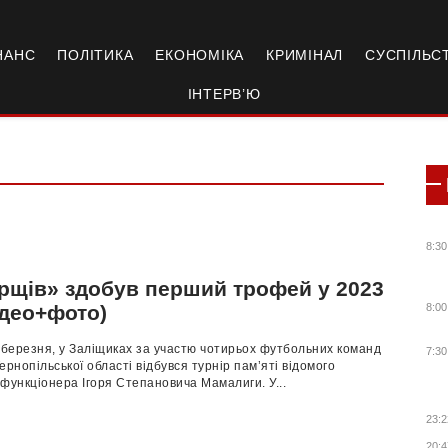
НАНС
ПОЛІТИКА
ЕКОНОМІКА
КРИМІНАЛ
СУСПІЛЬС
ІНТЕРВ’Ю
8:30
рщів» здобув перший трофей у 2023
ідео+фото)
8:00
 березня, у Заліщиках за участю чотирьох футбольних команд
7:30
ернопільської області відбувся турнір пам’яті відомого
функціонера Ігоря Степановича Мамалиги. У...
23:2
20:4