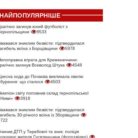
НАЙПОПУЛЯРНІШЕ
рагічно загинув юний футболіст з
Тернопільщини
9533
Вважався зниклим безвісти: підтвердилася
загибель воїна з Борщівщини
5978
Непоправна втрата для Кременеччини:
трагічно загинув Всеволод Штука
4548
Хресна хода до Почаєва викликала хвилю
обурення: що сталося
4503
емпіон світу поповнив склад тернопільської
«Ниви»
3918
Вважався зниклим безвісти: підтвердилася
агибель 30-річного воїна із Зборівщини
3722
чинив ДТП у Теребовлі та зник: поліція
розшукує жителя Гусятинщини (фото+відео)