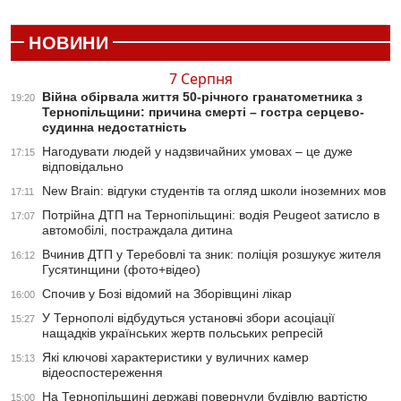
НОВИНИ
7 Серпня
Війна обірвала життя 50-річного гранатометника з
19:20
Тернопільщини: причина смерті – гостра серцево-
судинна недостатність
Нагодувати людей у надзвичайних умовах – це дуже
17:15
відповідально
New Brain: відгуки студентів та огляд школи іноземних мов
17:11
Потрійна ДТП на Тернопільщині: водія Peugeot затисло в
17:07
автомобілі, постраждала дитина
Вчинив ДТП у Теребовлі та зник: поліція розшукує жителя
16:12
Гусятинщини (фото+відео)
Спочив у Бозі відомий на Зборівщині лікар
16:00
У Тернополі відбудуться установчі збори асоціації
15:27
нащадків українських жертв польських репресій
Які ключові характеристики у вуличних камер
15:13
відеоспостереження
На Тернопільщині державі повернули будівлю вартістю
15:00