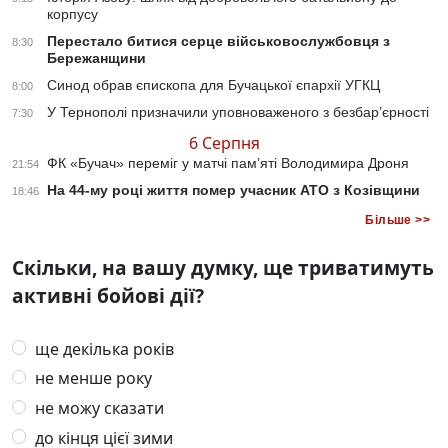
корпусу
Перестало битися серце військовослужбовця з
8:30
Бережанщини
Синод обрав єпископа для Бучацької єпархії УГКЦ
8:00
У Тернополі призначили уповноваженого з безбар’єрності
7:30
6 Серпня
ФК «Бучач» переміг у матчі пам’яті Володимира Дроня
21:54
На 44-му році життя помер учасник АТО з Козівщини
18:46
Більше >>
Скільки, на вашу думку, ще триватимуть
активні бойові дії?
ще декілька років
не менше року
не можу сказати
до кінця цієї зими