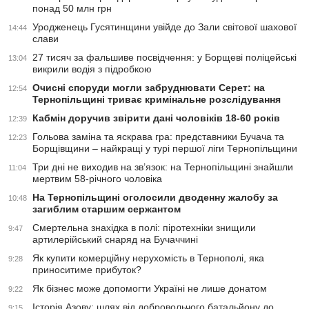
понад 50 млн грн
Уродженець Гусятинщини увійде до Зали світової шахової
14:44
слави
27 тисяч за фальшиве посвідчення: у Борщеві поліцейські
13:04
викрили водія з підробкою
Очисні споруди могли забруднювати Серет: на
12:54
Тернопільщині триває кримінальне розслідування
Кабмін доручив звірити дані чоловіків 18-60 років
12:39
Гольова заміна та яскрава гра: представники Бучача та
12:23
Борщівщини – найкращі у турі першої ліги Тернопільщини
Три дні не виходив на зв’язок: на Тернопільщині знайшли
11:04
мертвим 58-річного чоловіка
На Тернопільщині оголосили дводенну жалобу за
10:48
загиблим старшим сержантом
Смертельна знахідка в полі: піротехніки знищили
9:47
артилерійський снаряд на Бучаччині
Як купити комерційну нерухомість в Тернополі, яка
9:28
приноситиме прибуток?
Як бізнес може допомогти Україні не лише донатом
9:22
Історія Азову: шлях від добровольчого батальйону до
9:15