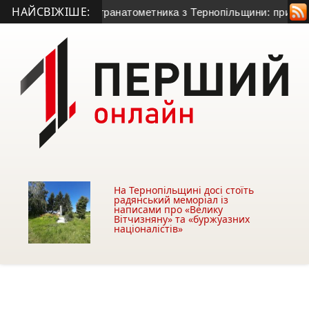
НАЙСВІЖІШЕ:
иття 50-річного гранатометника з Тернопільщини: причина см
На Тернопільщині досі стоїть
радянський меморіал із
написами про «Велику
Вітчизняну» та «буржуазних
націоналістів»