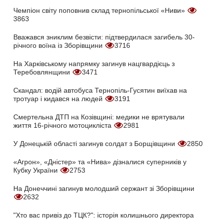
Чемпіон світу поповнив склад тернопільської «Ниви»
3863
Вважався зниклим безвісти: підтвердилася загибель 30-
річного воїна із Зборівщини
3716
На Харківському напрямку загинув нацгвардієць з
Теребовлянщини
3471
Скандал: водій автобуса Тернопіль-Гусятин виїхав на
тротуар і кидався на людей
3191
Смертельна ДТП на Козівщині: медики не врятували
життя 16-річного мотоцикліста
2981
У Донецькій області загинув солдат з Борщівщини
2850
«Агрон», «Дністер» та «Нива» дізналися суперників у
Кубку України
2753
На Донеччині загинув молодший сержант зі Зборівщини
2632
"Хто вас привіз до ТЦК?": історія колишнього директора