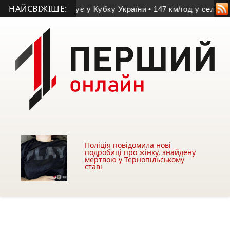
НАЙСВІЖІШЕ:
й «Агрон» стартує у Кубку України
• 147 км/год у селищі біл
Поліція повідомила нові
подробиці про жінку, знайдену
мертвою у Тернопільському
ставі