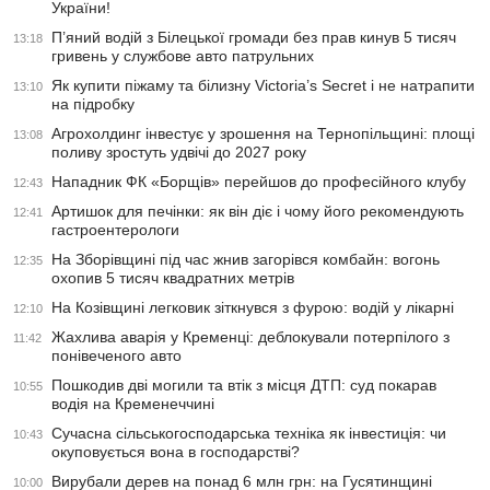
України!
П’яний водій з Білецької громади без прав кинув 5 тисяч
13:18
гривень у службове авто патрульних
Як купити піжаму та білизну Victoria’s Secret і не натрапити
13:10
на підробку
Агрохолдинг інвестує у зрошення на Тернопільщині: площі
13:08
поливу зростуть удвічі до 2027 року
Нападник ФК «Борщів» перейшов до професійного клубу
12:43
Артишок для печінки: як він діє і чому його рекомендують
12:41
гастроентерологи
На Зборівщині під час жнив загорівся комбайн: вогонь
12:35
охопив 5 тисяч квадратних метрів
На Козівщині легковик зіткнувся з фурою: водій у лікарні
12:10
Жахлива аварія у Кременці: деблокували потерпілого з
11:42
понівеченого авто
Пошкодив дві могили та втік з місця ДТП: суд покарав
10:55
водія на Кременеччині
Сучасна сільськогосподарська техніка як інвестиція: чи
10:43
окуповується вона в господарстві?
Вирубали дерев на понад 6 млн грн: на Гусятинщині
10:00