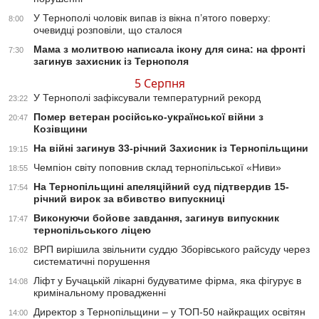
У Тернополі чоловік випав із вікна п’ятого поверху:
8:00
очевидці розповіли, що сталося
Мама з молитвою написала ікону для сина: на фронті
7:30
загинув захисник із Тернополя
5 Серпня
У Тернополі зафіксували температурний рекорд
23:22
Помер ветеран російсько-української війни з
20:47
Козівщини
На війні загинув 33-річний Захисник із Тернопільщини
19:15
Чемпіон світу поповнив склад тернопільської «Ниви»
18:55
На Тернопільщині апеляційний суд підтвердив 15-
17:54
річний вирок за вбивство випускниці
Виконуючи бойове завдання, загинув випускник
17:47
тернопільського ліцею
ВРП вирішила звільнити суддю Зборівського райсуду через
16:02
систематичні порушення
Ліфт у Бучацькій лікарні будуватиме фірма, яка фігурує в
14:08
кримінальному провадженні
Директор з Тернопільщини – у ТОП-50 найкращих освітян
14:00