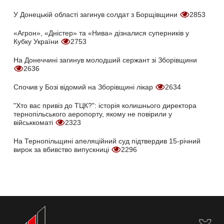
У Донецькій області загинув солдат з Борщівщини
2853
«Агрон», «Дністер» та «Нива» дізналися суперників у
Кубку України
2753
На Донеччині загинув молодший сержант зі Зборівщини
2636
Спочив у Бозі відомий на Зборівщині лікар
2634
"Хто вас привіз до ТЦК?": історія колишнього директора
тернопільського аеропорту, якому не повірили у
військкоматі
2323
На Тернопільщині апеляційний суд підтвердив 15-річний
вирок за вбивство випускниці
2296