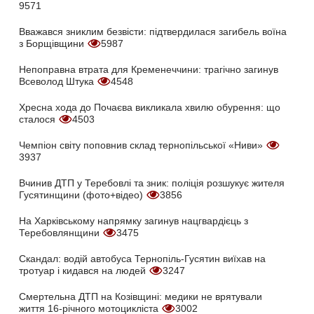
9571
Вважався зниклим безвісти: підтвердилася загибель воїна
з Борщівщини
5987
Непоправна втрата для Кременеччини: трагічно загинув
Всеволод Штука
4548
Хресна хода до Почаєва викликала хвилю обурення: що
сталося
4503
Чемпіон світу поповнив склад тернопільської «Ниви»
3937
Вчинив ДТП у Теребовлі та зник: поліція розшукує жителя
Гусятинщини (фото+відео)
3856
На Харківському напрямку загинув нацгвардієць з
Теребовлянщини
3475
Скандал: водій автобуса Тернопіль-Гусятин виїхав на
тротуар і кидався на людей
3247
Смертельна ДТП на Козівщині: медики не врятували
життя 16-річного мотоцикліста
3002