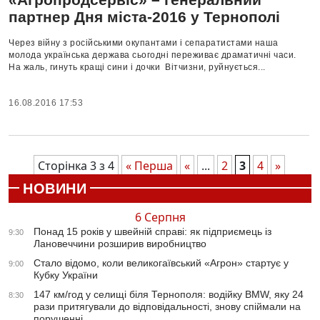
партнер Дня міста-2016 у Тернополі
Через війну з російськими окупантами і сепаратистами наша
молода українська держава сьогодні переживає драматичні часи.
На жаль, гинуть кращі сини і дочки Вітчизни, руйнується...
16.08.2016 17:53
Сторінка 3 з 4
« Перша
«
...
2
3
4
»
НОВИНИ
6 Серпня
Понад 15 років у швейній справі: як підприємець із
9:30
Лановеччини розширив виробництво
Стало відомо, коли великогаївський «Агрон» стартує у
9:00
Кубку України
147 км/год у селищі біля Тернополя: водійку BMW, яку 24
8:30
рази притягували до відповідальності, знову спіймали на
порушенні