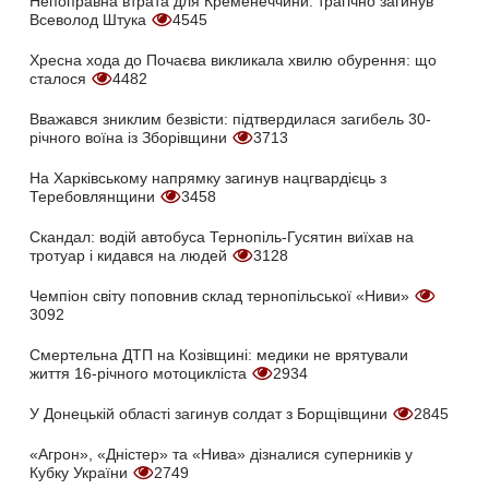
Непоправна втрата для Кременеччини: трагічно загинув
Всеволод Штука
4545
Хресна хода до Почаєва викликала хвилю обурення: що
сталося
4482
Вважався зниклим безвісти: підтвердилася загибель 30-
річного воїна із Зборівщини
3713
На Харківському напрямку загинув нацгвардієць з
Теребовлянщини
3458
Скандал: водій автобуса Тернопіль-Гусятин виїхав на
тротуар і кидався на людей
3128
Чемпіон світу поповнив склад тернопільської «Ниви»
3092
Смертельна ДТП на Козівщині: медики не врятували
життя 16-річного мотоцикліста
2934
У Донецькій області загинув солдат з Борщівщини
2845
«Агрон», «Дністер» та «Нива» дізналися суперників у
Кубку України
2749