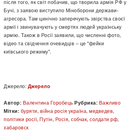
після того, як світ побачив, що творила армія РФ у
Бучі, з заявою виступило Міноборони держави-
агресора. Там цинічно заперечують звірства своєї
армії і звинувачують у смертях людей українську
армію. Також в Росії заявили, що численні фото,
відео та свідчення очевидців – це “фейки
київського режиму”.
Джерело:
Джерело
Автор:
Валентина Горобець
Рубрика:
Важливо
Мітки:
буряти
,
війна росія україна
,
медведев
,
політики росії
,
Путін
,
Росія
,
собчак
,
солдати рф
,
хабаровск