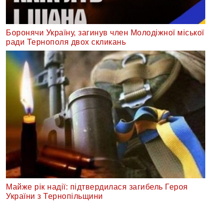
Боронячи Україну, загинув член Молодіжної міської
ради Тернополя двох скликань
Майже рік надії: підтвердилася загибель Героя
України з Тернопільщини