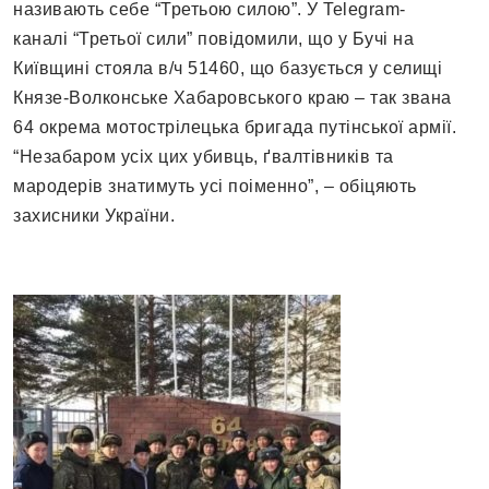
називають себе “Третьою силою”. У Telegram-
каналі “Третьої сили” повідомили, що у Бучі на
Київщині стояла в/ч 51460, що базується у селищі
Князе-Волконське Хабаровського краю – так звана
64 окрема мотострілецька бригада путінської армії.
“Незабаром усіх цих убивць, ґвалтівників та
мародерів знатимуть усі поіменно”, – обіцяють
захисники України.