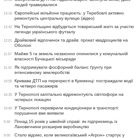
людей травмувалися
Європейські мільйони працюють: у Теребовлі активно
13:16
ремонтують центральну вулицю (відео)
На Тернопільщині відбудеться товариський матч за участю
12:42
легенди українського футзалу
Драйвовий відпочинок та драйв: прокат квадроциклів на
12:01
Оболоні
Майже 5 га земель незаконно опинилися у комунальній
11:57
власності Бучацької міськради
Як підтримувати фосфорний баланс ґрунту при
11:42
інтенсивному землеробстві
Кривава ДТП на перехресті в Кременці: постраждали водії
10:55
та четверо пасажирів
У Тернополі капітально відремонтують світлофори на
10:30
чотирьох локаціях
У Тернополі перевірили кондиціонери в транспорті:
10:00
порушення вже виявили
Понад 15 років у швейній справі: як підприємець із
9:30
Лановеччини розширив виробництво
Стало відомо, коли великогаївський «Агрон» стартує у
9:00