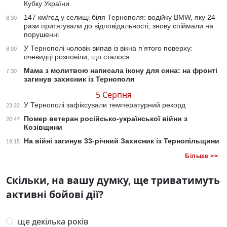
Кубку України
147 км/год у селищі біля Тернополя: водійку BMW, яку 24
8:30
рази притягували до відповідальності, знову спіймали на
порушенні
У Тернополі чоловік випав із вікна п’ятого поверху:
8:00
очевидці розповіли, що сталося
Мама з молитвою написала ікону для сина: на фронті
7:30
загинув захисник із Тернополя
5 Серпня
У Тернополі зафіксували температурний рекорд
23:22
Помер ветеран російсько-української війни з
20:47
Козівщини
На війні загинув 33-річний Захисник із Тернопільщини
19:15
Більше >>
Скільки, на вашу думку, ще триватимуть
активні бойові дії?
ще декілька років