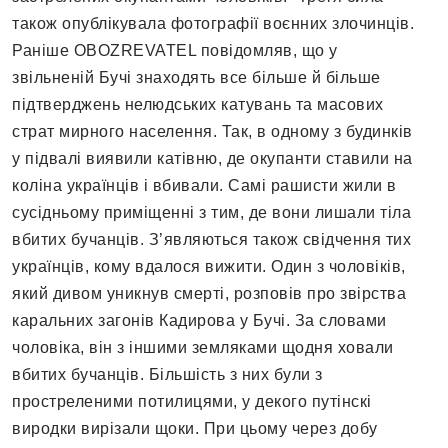
також опублікувала фотографії воєнних злочинців.
Раніше OBOZREVATEL повідомляв, що у
звільненій Бучі знаходять все більше й більше
підтверджень нелюдських катувань та масових
страт мирного населення. Так, в одному з будинків
у підвалі виявили катівню, де окупанти ставили на
коліна українців і вбивали. Самі рашисти жили в
сусідньому приміщенні з тим, де вони лишали тіла
вбитих бучанців. З’являються також свідчення тих
українців, кому вдалося вижити. Один з чоловіків,
який дивом уникнув смерті, розповів про звірства
каральних загонів Кадирова у Бучі. За словами
чоловіка, він з іншими земляками щодня ховали
вбитих бучанців. Більшість з них були з
простреленими потилицями, у декого путінскі
виродки вирізали щоки. При цьому через добу