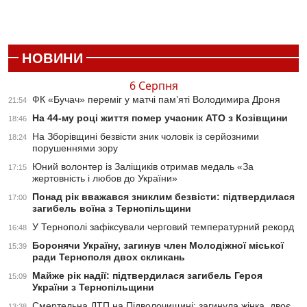
НОВИНИ
6 Серпня
ФК «Бучач» переміг у матчі пам’яті Володимира Дроня
21:54
На 44-му році життя помер учасник АТО з Козівщини
18:46
На Зборівщині безвісти зник чоловік із серйозними
18:24
порушеннями зору
Юний волонтер із Заліщиків отримав медаль «За
17:15
жертовність і любов до України»
Понад рік вважався зниклим безвісти: підтвердилася
17:00
загибель воїна з Тернопільщини
У Тернополі зафіксували черговий температурний рекорд
16:48
Боронячи Україну, загинув член Молодіжної міської
15:39
ради Тернополя двох скликань
Майже рік надії: підтвердилася загибель Героя
15:09
України з Тернопільщини
Смертельна ДТП на Підволочищині: загинула жінка, двоє
13:38