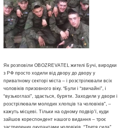
Як розповіли OBOZREVATEL жителі Бучі, виродки
з РФ просто ходили від двору до двору у
приватному секторі міста – і розстрілювали всіх
чоловіків призовного віку. “Були і “звичайні”, і
“вузькоглазі”, здається, буряти. Заходили у двори і
розстрілювали молодих хлопців та чоловіків”, –
кажуть місцеві. Тільки на одному подвір’ї, куди
зайшов кореспондент нашого видання – троє
застрелених окупантами чоловіків. “Третя сила”