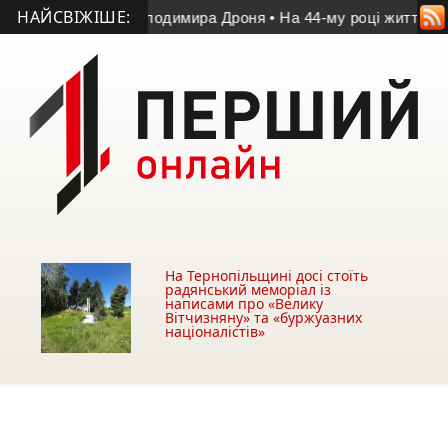
НАЙСВІЖІШЕ:
чі пам’яті Володимира Дроня
• На 44-му році життя помер уч
На Тернопільщині досі стоїть
радянський меморіал із
написами про «Велику
Вітчизняну» та «буржуазних
націоналістів»