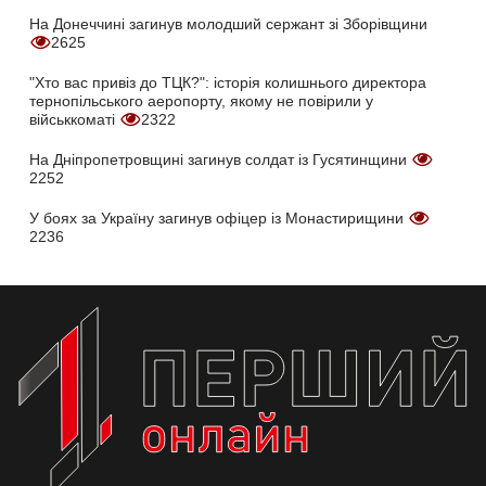
На Донеччині загинув молодший сержант зі Зборівщини
2625
"Хто вас привіз до ТЦК?": історія колишнього директора
тернопільського аеропорту, якому не повірили у
військкоматі
2322
На Дніпропетровщині загинув солдат із Гусятинщини
2252
У боях за Україну загинув офіцер із Монастирищини
2236