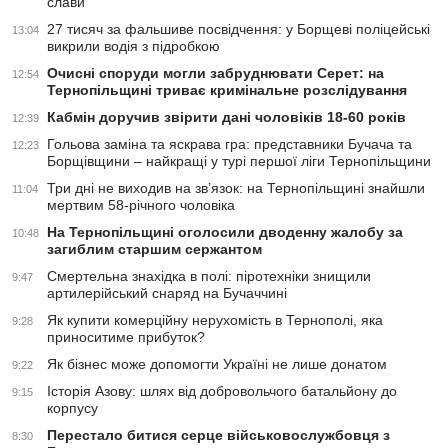
слави
27 тисяч за фальшиве посвідчення: у Борщеві поліцейські
13:04
викрили водія з підробкою
Очисні споруди могли забруднювати Серет: на
12:54
Тернопільщині триває кримінальне розслідування
Кабмін доручив звірити дані чоловіків 18-60 років
12:39
Гольова заміна та яскрава гра: представники Бучача та
12:23
Борщівщини – найкращі у турі першої ліги Тернопільщини
Три дні не виходив на зв’язок: на Тернопільщині знайшли
11:04
мертвим 58-річного чоловіка
На Тернопільщині оголосили дводенну жалобу за
10:48
загиблим старшим сержантом
Смертельна знахідка в полі: піротехніки знищили
9:47
артилерійський снаряд на Бучаччині
Як купити комерційну нерухомість в Тернополі, яка
9:28
приноситиме прибуток?
Як бізнес може допомогти Україні не лише донатом
9:22
Історія Азову: шлях від добровольчого батальйону до
9:15
корпусу
Перестало битися серце військовослужбовця з
8:30