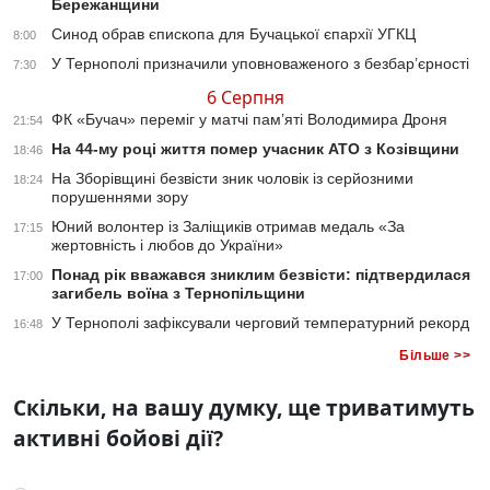
Бережанщини
Синод обрав єпископа для Бучацької єпархії УГКЦ
8:00
У Тернополі призначили уповноваженого з безбар’єрності
7:30
6 Серпня
ФК «Бучач» переміг у матчі пам’яті Володимира Дроня
21:54
На 44-му році життя помер учасник АТО з Козівщини
18:46
На Зборівщині безвісти зник чоловік із серйозними
18:24
порушеннями зору
Юний волонтер із Заліщиків отримав медаль «За
17:15
жертовність і любов до України»
Понад рік вважався зниклим безвісти: підтвердилася
17:00
загибель воїна з Тернопільщини
У Тернополі зафіксували черговий температурний рекорд
16:48
Більше >>
Скільки, на вашу думку, ще триватимуть
активні бойові дії?