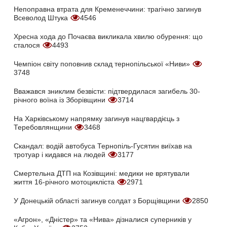
Непоправна втрата для Кременеччини: трагічно загинув
Всеволод Штука
4546
Хресна хода до Почаєва викликала хвилю обурення: що
сталося
4493
Чемпіон світу поповнив склад тернопільської «Ниви»
3748
Вважався зниклим безвісти: підтвердилася загибель 30-
річного воїна із Зборівщини
3714
На Харківському напрямку загинув нацгвардієць з
Теребовлянщини
3468
Скандал: водій автобуса Тернопіль-Гусятин виїхав на
тротуар і кидався на людей
3177
Смертельна ДТП на Козівщині: медики не врятували
життя 16-річного мотоцикліста
2971
У Донецькій області загинув солдат з Борщівщини
2850
«Агрон», «Дністер» та «Нива» дізналися суперників у