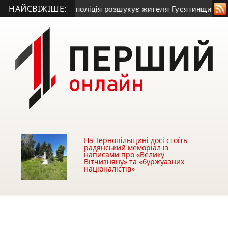
НАЙСВІЖІШЕ:
бовлі та зник: поліція розшукує жителя Гусятинщини (фото+
На Тернопільщині досі стоїть
радянський меморіал із
написами про «Велику
Вітчизняну» та «буржуазних
націоналістів»