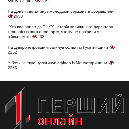
Кубку України
2752
На Донеччині загинув молодший сержант зі Зборівщини
2630
"Хто вас привіз до ТЦК?": історія колишнього директора
тернопільського аеропорту, якому не повірили у
військкоматі
2322
На Дніпропетровщині загинув солдат із Гусятинщини
2252
У боях за Україну загинув офіцер із Монастирищини
2236