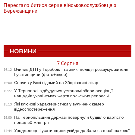
Перестало битися серце військовослужбовця з
Бережанщини
НОВИНИ
7 Серпня
Вчинив ДТП у Теребовлі та зник: поліція розшукує жителя
16:12
Гусятинщини (фото+відео)
Спочив у Бозі відомий на Зборівщині лікар
16:00
У Тернополі відбудуться установчі збори асоціації
15:27
нащадків українських жертв польських репресій
Які ключові характеристики у вуличних камер
15:13
відеоспостереження
На Тернопільщині державі повернули будівлю вартістю
15:00
понад 50 млн грн
Уродженець Гусятинщини увійде до Зали світової шахової
14:44