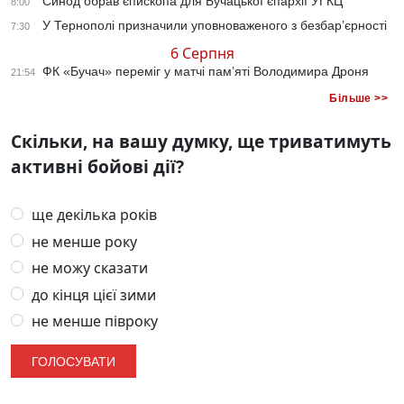
Синод обрав єпископа для Бучацької єпархії УГКЦ
8:00
У Тернополі призначили уповноваженого з безбар’єрності
7:30
6 Серпня
ФК «Бучач» переміг у матчі пам’яті Володимира Дроня
21:54
Більше >>
Скільки, на вашу думку, ще триватимуть
активні бойові дії?
ще декілька років
не менше року
не можу сказати
до кінця цієї зими
не менше півроку