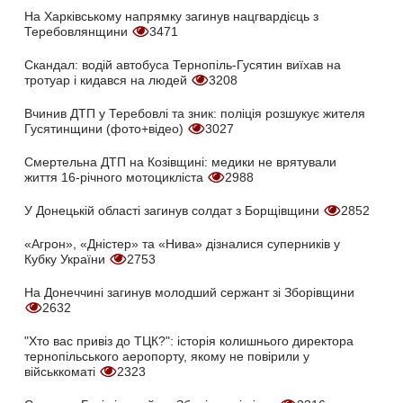
На Харківському напрямку загинув нацгвардієць з
Теребовлянщини
3471
Скандал: водій автобуса Тернопіль-Гусятин виїхав на
тротуар і кидався на людей
3208
Вчинив ДТП у Теребовлі та зник: поліція розшукує жителя
Гусятинщини (фото+відео)
3027
Смертельна ДТП на Козівщині: медики не врятували
життя 16-річного мотоцикліста
2988
У Донецькій області загинув солдат з Борщівщини
2852
«Агрон», «Дністер» та «Нива» дізналися суперників у
Кубку України
2753
На Донеччині загинув молодший сержант зі Зборівщини
2632
"Хто вас привіз до ТЦК?": історія колишнього директора
тернопільського аеропорту, якому не повірили у
військкоматі
2323