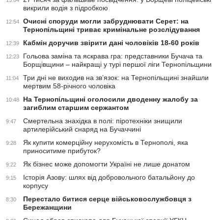
13:04
викрили водія з підробкою
Очисні споруди могли забруднювати Серет: на
12:54
Тернопільщині триває кримінальне розслідування
Кабмін доручив звірити дані чоловіків 18-60 років
12:39
Гольова заміна та яскрава гра: представники Бучача та
12:23
Борщівщини – найкращі у турі першої ліги Тернопільщини
Три дні не виходив на зв’язок: на Тернопільщині знайшли
11:04
мертвим 58-річного чоловіка
На Тернопільщині оголосили дводенну жалобу за
10:48
загиблим старшим сержантом
Смертельна знахідка в полі: піротехніки знищили
9:47
артилерійський снаряд на Бучаччині
Як купити комерційну нерухомість в Тернополі, яка
9:28
приноситиме прибуток?
Як бізнес може допомогти Україні не лише донатом
9:22
Історія Азову: шлях від добровольчого батальйону до
9:15
корпусу
Перестало битися серце військовослужбовця з
8:30
Бережанщини