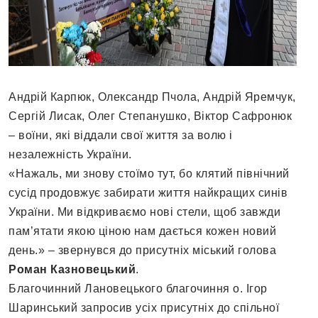
Андрій Карпюк, Олександр Пчола, Андрій Яремчук,
Сергій Лисак, Олег Степанушко, Віктор Сафронюк
– воїни, які віддали свої життя за волю і
незалежність України.
«Нажаль, ми знову стоїмо тут, бо клятий північний
сусід продовжує забирати життя найкращих синів
України. Ми відкриваємо нові стели, щоб завжди
пам’ятати якою ціною нам дається кожен новий
день.» – звернувся до присутніх міський голова
Роман Казновецький
.
Благочинний Лановецького благочиння о. Ігор
Шаринський запросив усіх присутніх до спільної