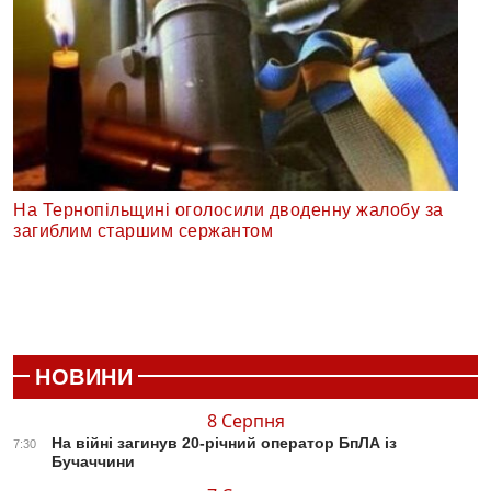
На Тернопільщині оголосили дводенну жалобу за
загиблим старшим сержантом
НОВИНИ
8 Серпня
На війні загинув 20-річний оператор БпЛА із
7:30
Бучаччини