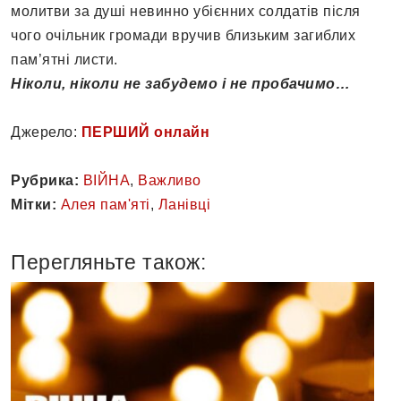
молитви за душі невинно убієнних солдатів після
чого очільник громади вручив близьким загиблих
пам’ятні листи.
Ніколи, ніколи не забудемо і не пробачимо…
Джерело:
ПЕРШИЙ онлайн
Рубрика:
ВІЙНА
,
Важливо
Мітки:
Алея пам'яті
,
Ланівці
Перегляньте також: