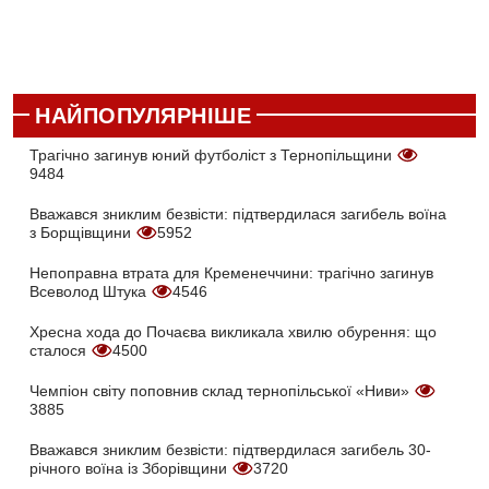
НАЙПОПУЛЯРНІШЕ
Трагічно загинув юний футболіст з Тернопільщини
9484
Вважався зниклим безвісти: підтвердилася загибель воїна
з Борщівщини
5952
Непоправна втрата для Кременеччини: трагічно загинув
Всеволод Штука
4546
Хресна хода до Почаєва викликала хвилю обурення: що
сталося
4500
Чемпіон світу поповнив склад тернопільської «Ниви»
3885
Вважався зниклим безвісти: підтвердилася загибель 30-
річного воїна із Зборівщини
3720