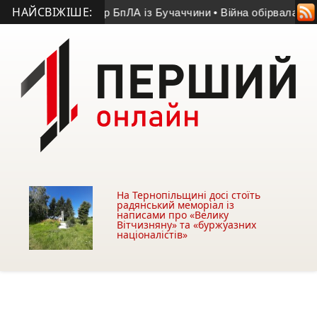
НАЙСВІЖІШЕ:
річний оператор БпЛА із Бучаччини
• Війна обірвала життя 50
На Тернопільщині досі стоїть
радянський меморіал із
написами про «Велику
Вітчизняну» та «буржуазних
націоналістів»