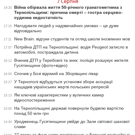
7 Серпня
Війна обірвала життя 50-річного гранатометника з
19:20
Тернопільщини: причина смерті – гостра серцево-
судинна недостатність
Нагодувати людей у надзвичайних умовах – це дуже
17:15
відповідально
New Brain: відгуки студентів та огляд школи іноземних мов
17:11
Потрійна ДТП на Тернопільщині: водія Peugeot затисло в
17:07
автомобілі, постраждала дитина
Вчинив ДТП у Теребовлі та зник: поліція розшукує жителя
16:12
Гусятинщини (фото+відео)
Спочив у Бозі відомий на Зборівщині лікар
16:00
У Тернополі відбудуться установчі збори асоціації
15:27
нащадків українських жертв польських репресій
Які ключові характеристики у вуличних камер
15:13
відеоспостереження
На Тернопільщині державі повернули будівлю вартістю
15:00
понад 50 млн грн
Уродженець Гусятинщини увійде до Зали світової шахової
14:44
слави
27 тисяч за фальшиве посвідчення: у Борщеві поліцейські