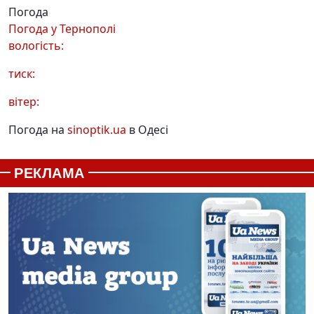
Погода
Погода у
Тернополі
вологість:
тиск:
вітер:
Погода на
sinoptik.ua
в Одесі
РЕКЛАМА