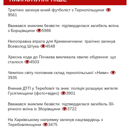
Трагічно загинув юний футболіст з Тернопільщини
9561
Вважався зниклим безвісти: підтвердилася загибель воїна
з Борщівщини
5986
Непоправна втрата для Кременеччини: трагічно загинув
Всеволод Штука
4548
Хресна хода до Почаєва викликала хвилю обурення: що
сталося
4503
Чемпіон світу поповнив склад тернопільської «Ниви»
3935
Вчинив ДТП у Теребовлі та зник: поліція розшукує жителя
Гусятинщини (фото+відео)
3801
Вважався зниклим безвісти: підтвердилася загибель 30-
річного воїна із Зборівщини
3722
На Харківському напрямку загинув нацгвардієць з
Теребовлянщини
3475