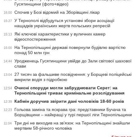
Гусятинщини (фото+відео)
Спочив у Бозі відомий на Зборівщині лікар
16:00
У Тернополі відбудуться установчі збори асоціації
15:27
нащадків українських жертв польських репресій
Які ключові характеристики у вуличних камер
15:13
відеоспостереження
На Тернопільщині державі повернули будівлю вартістю
15:00
понад 50 млн грн
Уродженець Гусятинщини увійде до Зали світової шахової
14:44
слави
27 тисяч за фальшиве посвідчення: у Борщеві поліцейські
13:04
викрили водія з підробкою
Очисні споруди могли забруднювати Серет: на
12:54
Тернопільщині триває кримінальне розслідування
Кабмін доручив звірити дані чоловіків 18-60 років
12:39
Гольова заміна та яскрава гра: представники Бучача та
12:23
Борщівщини – найкращі у турі першої ліги Тернопільщини
Три дні не виходив на зв’язок: на Тернопільщині знайшли
11:04
мертвим 58-річного чоловіка