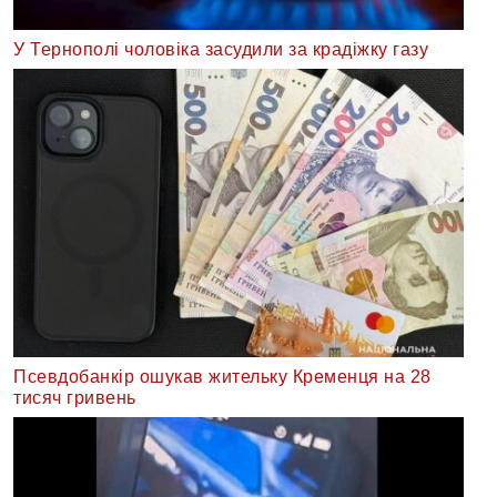
У Тернополі чоловіка засудили за крадіжку газу
Псевдобанкір ошукав жительку Кременця на 28
тисяч гривень