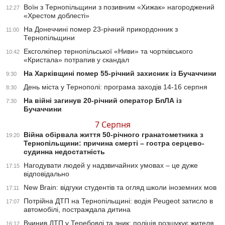
Воїн з Тернопільщини з позивним «Хижак» нагороджений
12:27
«Хрестом доблесті»
На Донеччині помер 23-річний прикордонник з
11:00
Тернопільщини
Ексголкіпер тернопільської «Ниви» та чортківського
10:42
«Кристала» потрапив у скандал
На Харківщині помер 55-річний захисник із Бучаччини
9:30
День міста у Тернополі: програма заходів 14-16 серпня
8:30
На війні загинув 20-річний оператор БпЛА із
7:30
Бучаччини
7 Серпня
Війна обірвала життя 50-річного гранатометника з
19:20
Тернопільщини: причина смерті – гостра серцево-
судинна недостатність
Нагодувати людей у надзвичайних умовах – це дуже
17:15
відповідально
New Brain: відгуки студентів та огляд школи іноземних мов
17:11
Потрійна ДТП на Тернопільщині: водія Peugeot затисло в
17:07
автомобілі, постраждала дитина
Вчинив ДТП у Теребовлі та зник: поліція розшукує жителя
16:12