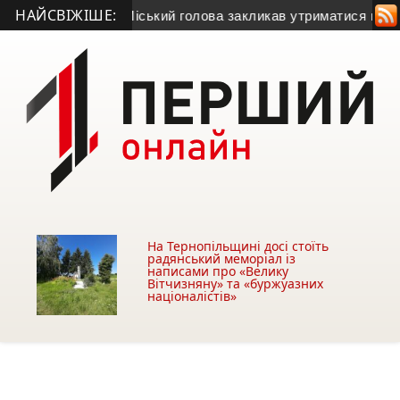
НАЙСВІЖІШЕ:
радіжку газу
• Міський голова закликав утриматися від купівлі
На Тернопільщині досі стоїть
радянський меморіал із
написами про «Велику
Вітчизняну» та «буржуазних
націоналістів»