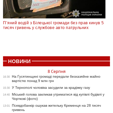
П’яний водій з Білецької громади без прав кинув 5
тисяч гривень у службове авто патрульних
НОВИНИ
8 Серпня
На Гусятинщині громаді передали безхазяйне майно
16:30
вартістю понад 9 млн грн
У Тернополі чоловіка засудили за крадіжку газу
15:30
Міський голова закликав утриматися від купівлі будівлі у
14:40
Чорткові (фото)
Псевдобанкір ошукав жительку Кременця на 28 тисяч
13:01
гривень