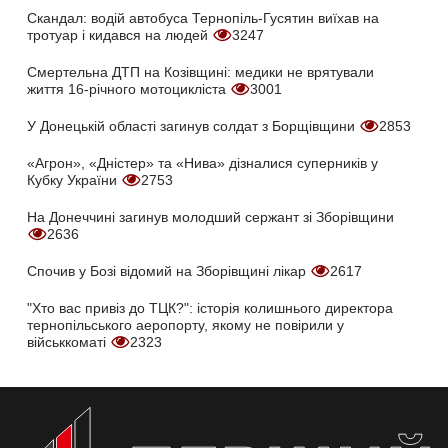
Скандал: водій автобуса Тернопіль-Гусятин виїхав на
тротуар і кидався на людей
3247
Смертельна ДТП на Козівщині: медики не врятували
життя 16-річного мотоцикліста
3001
У Донецькій області загинув солдат з Борщівщини
2853
«Агрон», «Дністер» та «Нива» дізналися суперників у
Кубку України
2753
На Донеччині загинув молодший сержант зі Зборівщини
2636
Спочив у Бозі відомий на Зборівщині лікар
2617
"Хто вас привіз до ТЦК?": історія колишнього директора
тернопільського аеропорту, якому не повірили у
військкоматі
2323