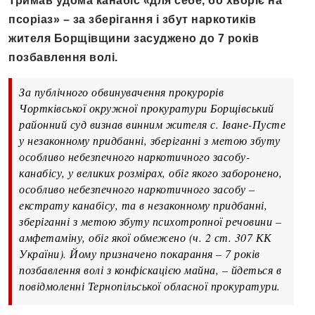
Тримав удома канабіс «для себе, бо хворіє на
псоріаз» – за зберігання і збут наркотиків
жителя Борщівщини засуджено до 7 років
позбавлення волі.
За публічного обвинувачення прокурорів
Чортківської окружної прокуратури Борщівський
районний суд визнав винним жителя с. Іване-Пусте
у незаконному придбанні, зберіганні з метою збуту
особливо небезпечного наркотичного засобу-
канабісу, у великих розмірах, обіг якого заборонено,
особливо небезпечного наркотичного засобу –
екстрату канабісу, та в незаконному придбанні,
зберіганні з метою збуту психотропної речовини –
амфетаміну, обіг якої обмежено (ч. 2 ст. 307 КК
України). Йому призначено покарання – 7 років
позбавлення волі з конфіскацією майна, – йдеться в
повідмоленні Тернопільської обласної прокуратури.