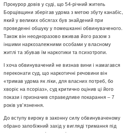
Прокурор довів у суді, що 54-річний житель
Борщівщини зберігав удома з метою збуту канабіс,
який у великих обсягах був знайдений при
проведенні обшуку у помешканні обвинуваченого.
Також він неодноразово вживав його разом з
іншими наркозалежними особами у власному
житлі та збував їм наркотики та психотропи.
І хоча обвинувачений не визнав вини і намагався
переконати суд, що наркотичні речовини він
«тримав удома як ліки, для власних потреб, бо
хворіє на псоріаз», суд критично оцінив ці його
покази і призначив справедливе покарання – 7
років ув’язнення.
До вступу вироку в законну силу обвинуваченому
обрано запобіжний захід у вигляді тримання під