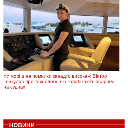
«У морі ціна помилки занадто висока»: Віктор
Генкулов про технології, які запобігають аваріям
на суднах
НОВИНИ