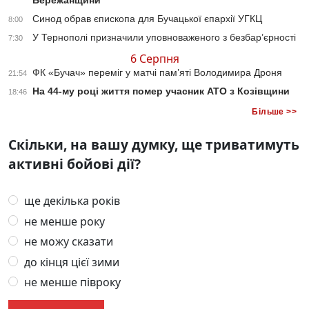
Бережанщини
Синод обрав єпископа для Бучацької єпархії УГКЦ
8:00
У Тернополі призначили уповноваженого з безбар’єрності
7:30
6 Серпня
ФК «Бучач» переміг у матчі пам’яті Володимира Дроня
21:54
На 44-му році життя помер учасник АТО з Козівщини
18:46
Більше >>
Скільки, на вашу думку, ще триватимуть
активні бойові дії?
ще декілька років
не менше року
не можу сказати
до кінця цієї зими
не менше півроку