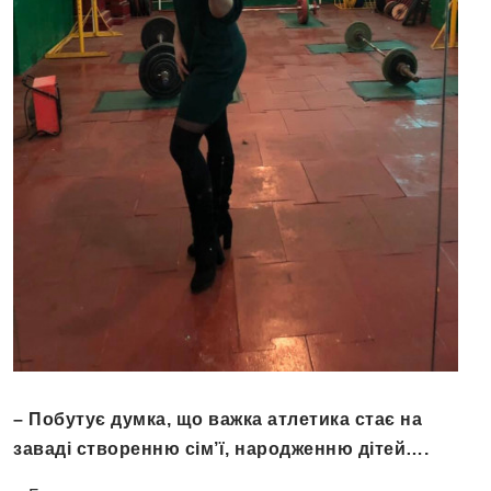
– Побутує думка, що важка атлетика стає на
заваді створенню сім’ї, народженню дітей….