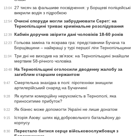
27 тисяч за фальшиве посвідчення: у Борщеві поліцейські
13:04
викрили водія з підробкою
Очисні споруди могли забруднювати Серет: на
12:54
Тернопільщині триває кримінальне розслідування
Кабмін доручив звірити дані чоловіків 18-60 років
12:39
Гольова заміна та яскрава гра: представники Бучача та
12:23
Борщівщини – найкращі у турі першої ліги Тернопільщини
Три дні не виходив на зв’язок: на Тернопільщині знайшли
11:04
мертвим 58-річного чоловіка
На Тернопільщині оголосили дводенну жалобу за
10:48
загиблим старшим сержантом
Смертельна знахідка в полі: піротехніки знищили
9:47
артилерійський снаряд на Бучаччині
Як купити комерційну нерухомість в Тернополі, яка
9:28
приноситиме прибуток?
Як бізнес може допомогти Україні не лише донатом
9:22
Історія Азову: шлях від добровольчого батальйону до
9:15
корпусу
Перестало битися серце військовослужбовця з
8:30