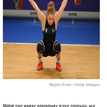
Марія Хлян / Getty Images
Міфів про важку атлетику існує стільки, що