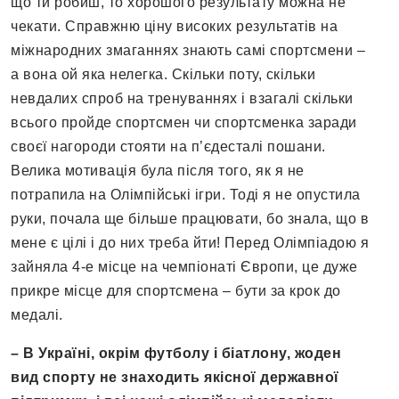
що ти робиш, то хорошого результату можна не
чекати. Справжню ціну високих результатів на
міжнародних змаганнях знають самі спортсмени –
а вона ой яка нелегка. Скільки поту, скільки
невдалих спроб на тренуваннях і взагалі скільки
всього пройде спортсмен чи спортсменка заради
своєї нагороди стояти на п’єдесталі пошани.
Велика мотивація була після того, як я не
потрапила на Олімпійські ігри. Тоді я не опустила
руки, почала ще більше працювати, бо знала, що в
мене є цілі і до них треба йти! Перед Олімпіадою я
зайняла 4-е місце на чемпіонаті Європи, це дуже
прикре місце для спортсмена – бути за крок до
медалі.
– В Україні, окрім футболу і біатлону, жоден
вид спорту не знаходить якісної державної