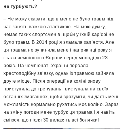
не турбують?
– Не можу сказати, що в мене не було травм під
час занять важкою атлетикою. На мою думку,
немає таких спортсменів, щоби у їхній кар’єрі не
було травм. В 2014 році я зламала запʼястя. Але
ця травма не зупинила мене і наприкінці року я
стала чемпіонкою Європи серед молоді до 23
років. На чемпіонаті України порвала
хрестоподібну зв’язку, однак із травмою зайняла
друге місце. Після операції на коліні знову
приступила до тренувань і виступала на своїх
останніх змаганнях, щоби зрозуміти, чи дасть мені
можливість нормально рухатись моє коліно. Зараз
на зміну погоди мене турбує ця травма і я навіть
сміюся, що після 30 вилазять всі болячки!