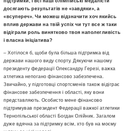
підтримки, і всі наші олімпійські медалісти
досягають результатів не «завдяки», а
«всупереч». Чи можеш відзначити хоч якийсь
вплив держави на твій успіх чи тут все ж таки
відіграли роль винятково твоя наполегливість
і власна ініціатива?
– Хотілося б, щоби була більша підтримка від
держави нашого виду спорту. Дякуючи нашому
президенту федерації Олександру Герезі, важка
атлетика непогано фінансово забезпечена.
Звичайно, у підготовці спортсменів також відіграє
фінансове забезпечення і області, яку вони
представляють. Особисто мене фінансово
підтримував президент Федерації важкої атлетики
Тернопільської області Богдан Олійник. Загалом
дуже вдячна за підтримку всім, хто був на моєму