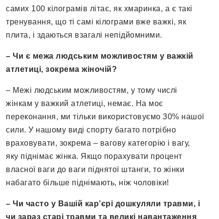
самих 100 кілограмів літає, як хмаринка, а є такі
тренування, що ті самі кілограми вже важкі, як
плита, і здаються взагалі непідйомними.
– Чи є межа людським можливостям у важкій
атлетиці, зокрема жіночій?
– Межі людським можливостям, у тому числі
жінкам у важкий атлетиці, немає. На моє
переконання, ми тільки використовуємо 30% нашої
сили. У нашому виді спорту багато потрібно
враховувати, зокрема – вагову категорію і вагу,
яку піднімає жінка. Якщо порахувати процент
власної ваги до ваги піднятої штанги, то жінки
набагато більше піднімають, ніж чоловіки!
– Чи часто у Вашій кар’єрі дошкуляли травми, і
чи зараз старі травми та великі навантаження