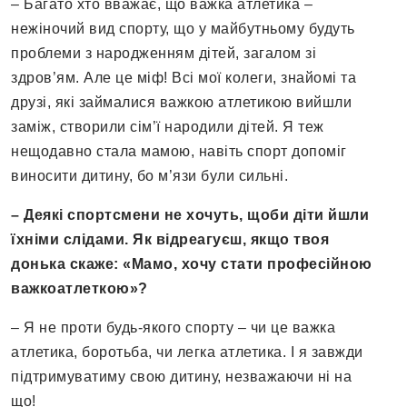
– Багато хто вважає, що важка атлетика –
нежіночий вид спорту, що у майбутньому будуть
проблеми з народженням дітей, загалом зі
здров’ям. Але це міф! Всі мої колеги, знайомі та
друзі, які займалися важкою атлетикою вийшли
заміж, створили сім’ї народили дітей. Я теж
нещодавно стала мамою, навіть спорт допоміг
виносити дитину, бо м’язи були сильні.
– Деякі спортсмени не хочуть, щоби діти йшли
їхніми слідами. Як відреагуєш, якщо твоя
донька скаже: «Мамо, хочу стати професійною
важкоатлеткою»?
– Я не проти будь-якого спорту – чи це важка
атлетика, боротьба, чи легка атлетика. І я завжди
підтримуватиму свою дитину, незважаючи ні на
що!