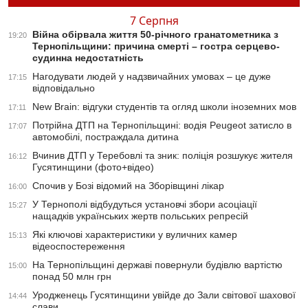
7 Серпня
Війна обірвала життя 50-річного гранатометника з
19:20
Тернопільщини: причина смерті – гостра серцево-
судинна недостатність
Нагодувати людей у надзвичайних умовах – це дуже
17:15
відповідально
New Brain: відгуки студентів та огляд школи іноземних мов
17:11
Потрійна ДТП на Тернопільщині: водія Peugeot затисло в
17:07
автомобілі, постраждала дитина
Вчинив ДТП у Теребовлі та зник: поліція розшукує жителя
16:12
Гусятинщини (фото+відео)
Спочив у Бозі відомий на Зборівщині лікар
16:00
У Тернополі відбудуться установчі збори асоціації
15:27
нащадків українських жертв польських репресій
Які ключові характеристики у вуличних камер
15:13
відеоспостереження
На Тернопільщині державі повернули будівлю вартістю
15:00
понад 50 млн грн
Уродженець Гусятинщини увійде до Зали світової шахової
14:44
слави