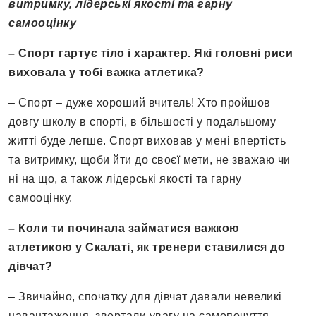
витримку, лідерські якості та гарну
самооцінку
– Спорт гартує тіло і характер. Які головні риси
виховала у тобі важка атлетика?
– Спорт – дуже хороший вчитель! Хто пройшов
довгу школу в спорті, в більшості у подальшому
житті буде легше. Спорт виховав у мені впертість
та витримку, щоби йти до своєї мети, не зважаю чи
ні на що, а також лідерські якості та гарну
самооцінку.
– Коли ти починала займатися важкою
атлетикою у Скалаті, як тренери ставилися до
дівчат?
– Звичайно, спочатку для дівчат давали невеликі
навантаження, звертали увагу на самопочуття,