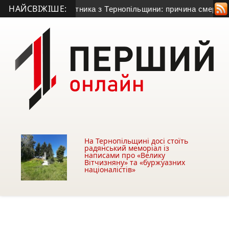
НАЙСВІЖІШЕ:
гранатометника з Тернопільщини: причина смерті – гостра сер
На Тернопільщині досі стоїть
радянський меморіал із
написами про «Велику
Вітчизняну» та «буржуазних
націоналістів»