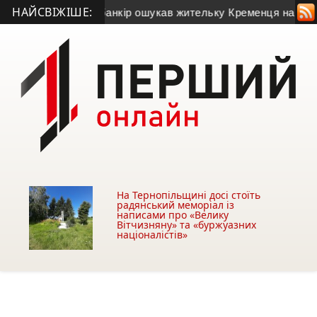
НАЙСВІЖІШЕ:
ото)
• Псевдобанкір ошукав жительку Кременця на 28 тисяч 
На Тернопільщині досі стоїть
радянський меморіал із
написами про «Велику
Вітчизняну» та «буржуазних
націоналістів»