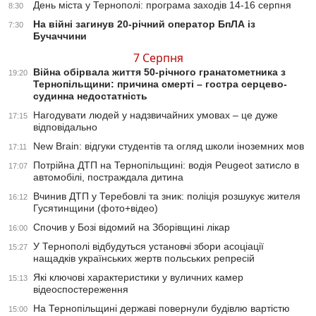
День міста у Тернополі: програма заходів 14-16 серпня
8:30
На війні загинув 20-річний оператор БпЛА із
7:30
Бучаччини
7 Серпня
Війна обірвала життя 50-річного гранатометника з
19:20
Тернопільщини: причина смерті – гостра серцево-
судинна недостатність
Нагодувати людей у надзвичайних умовах – це дуже
17:15
відповідально
New Brain: відгуки студентів та огляд школи іноземних мов
17:11
Потрійна ДТП на Тернопільщині: водія Peugeot затисло в
17:07
автомобілі, постраждала дитина
Вчинив ДТП у Теребовлі та зник: поліція розшукує жителя
16:12
Гусятинщини (фото+відео)
Спочив у Бозі відомий на Зборівщині лікар
16:00
У Тернополі відбудуться установчі збори асоціації
15:27
нащадків українських жертв польських репресій
Які ключові характеристики у вуличних камер
15:13
відеоспостереження
На Тернопільщині державі повернули будівлю вартістю
15:00