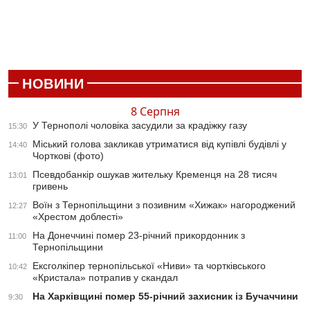
НОВИНИ
8 Серпня
У Тернополі чоловіка засудили за крадіжку газу
15:30
Міський голова закликав утриматися від купівлі будівлі у
14:40
Чорткові (фото)
Псевдобанкір ошукав жительку Кременця на 28 тисяч
13:01
гривень
Воїн з Тернопільщини з позивним «Хижак» нагороджений
12:27
«Хрестом доблесті»
На Донеччині помер 23-річний прикордонник з
11:00
Тернопільщини
Ексголкіпер тернопільської «Ниви» та чортківського
10:42
«Кристала» потрапив у скандал
На Харківщині помер 55-річний захисник із Бучаччини
9:30