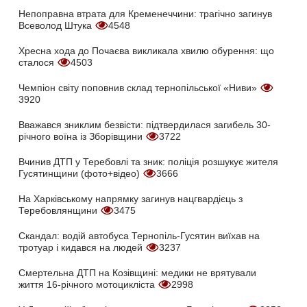
Непоправна втрата для Кременеччини: трагічно загинув
Всеволод Штука
4548
Хресна хода до Почаєва викликала хвилю обурення: що
сталося
4503
Чемпіон світу поповнив склад тернопільської «Ниви»
3920
Вважався зниклим безвісти: підтвердилася загибель 30-
річного воїна із Зборівщини
3722
Вчинив ДТП у Теребовлі та зник: поліція розшукує жителя
Гусятинщини (фото+відео)
3666
На Харківському напрямку загинув нацгвардієць з
Теребовлянщини
3475
Скандал: водій автобуса Тернопіль-Гусятин виїхав на
тротуар і кидався на людей
3237
Смертельна ДТП на Козівщині: медики не врятували
життя 16-річного мотоцикліста
2998