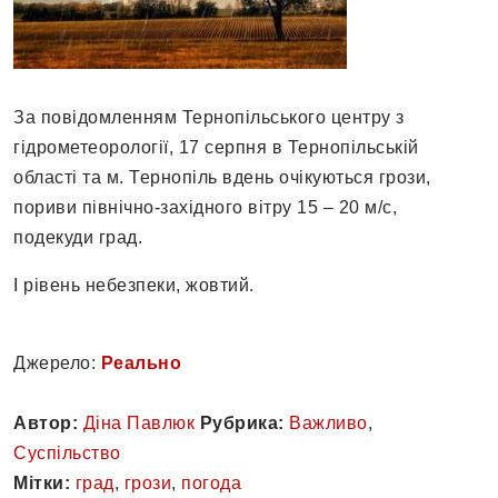
За повідомленням Тернопільського центру з
гідрометеорології, 17 серпня в Тернопільській
області та м. Тернопіль вдень очікуються грози,
пориви північно-західного вітру 15 – 20 м/с,
подекуди град.
І рівень небезпеки, жовтий.
Джерело:
Реально
Автор:
Діна Павлюк
Рубрика:
Важливо
,
Суспільство
Мітки:
град
,
грози
,
погода