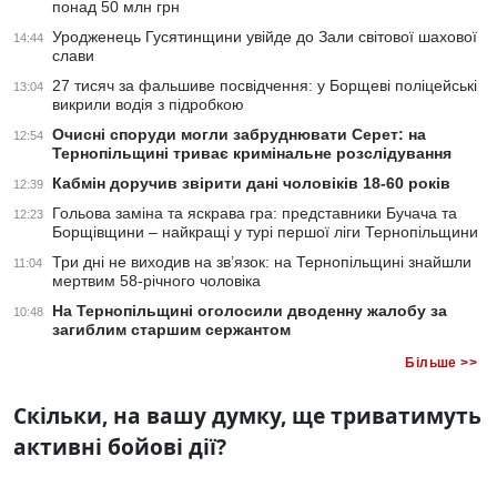
понад 50 млн грн
Уродженець Гусятинщини увійде до Зали світової шахової
14:44
слави
27 тисяч за фальшиве посвідчення: у Борщеві поліцейські
13:04
викрили водія з підробкою
Очисні споруди могли забруднювати Серет: на
12:54
Тернопільщині триває кримінальне розслідування
Кабмін доручив звірити дані чоловіків 18-60 років
12:39
Гольова заміна та яскрава гра: представники Бучача та
12:23
Борщівщини – найкращі у турі першої ліги Тернопільщини
Три дні не виходив на зв’язок: на Тернопільщині знайшли
11:04
мертвим 58-річного чоловіка
На Тернопільщині оголосили дводенну жалобу за
10:48
загиблим старшим сержантом
Більше >>
Скільки, на вашу думку, ще триватимуть
активні бойові дії?