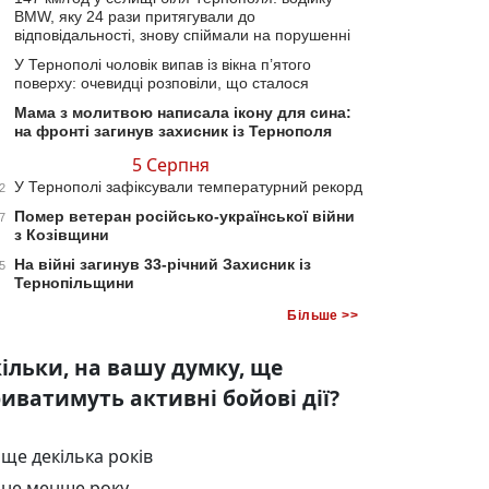
BMW, яку 24 рази притягували до
відповідальності, знову спіймали на порушенні
У Тернополі чоловік випав із вікна п’ятого
поверху: очевидці розповіли, що сталося
Мама з молитвою написала ікону для сина:
на фронті загинув захисник із Тернополя
5 Серпня
У Тернополі зафіксували температурний рекорд
2
Помер ветеран російсько-української війни
7
з Козівщини
На війні загинув 33-річний Захисник із
5
Тернопільщини
Більше >>
ільки, на вашу думку, ще
иватимуть активні бойові дії?
ще декілька років
не менше року