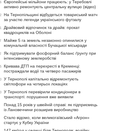
Європейські мільйони працюють: у Теребовлі
6
активно ремонтують центральну вулицю (відео)
На Тернопільщині відбудеться товариський матч
2
за участю легенди українського футзалу
Драйвовий відпочинок та драйв: прокат
1
квадроциклів на Оболоні
Майже 5 га земель незаконно опинилися у
7
комунальній власності Бучацької міськради
Як підтримувати фосфорний баланс ґрунту при
2
інтенсивному землеробстві
Кривава ДТП на перехресті в Кременці:
5
постраждали водії та четверо пасажирів
У Тернополі капітально відремонтують
0
світлофори на чотирьох локаціях
У Тернополі перевірили кондиціонери в
0
транспорті: порушення вже виявили
Понад 15 років у швейній справі: як підприємець
із Лановеччини розширив виробництво
Стало відомо, коли великогаївський «Агрон»
стартує у Кубку України
147 км/год у селищі біля Тернополя: водійку