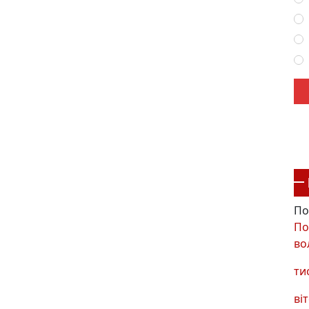
По
По
во
ти
віт