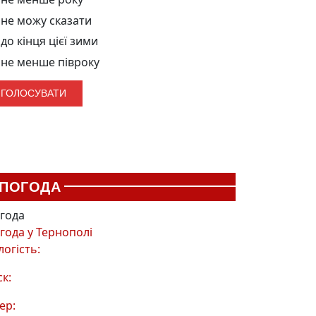
не можу сказати
до кінця цієї зими
не менше півроку
ПОГОДА
года
года у
Тернополі
логість:
ск:
ер: