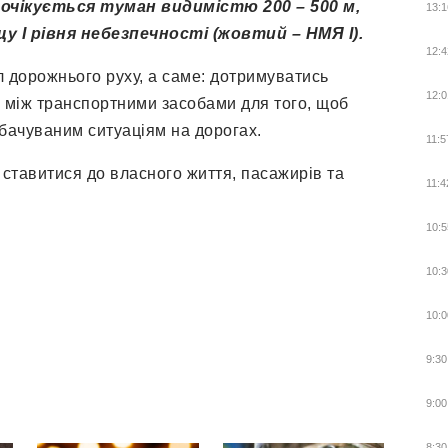
 очікується туман видимістю 200 – 500 м,
13:1
 І рівня небезпечності (жовтий – НМЯ І).
12:4
 дорожнього руху, а саме: дотримуватись
12:0
ю між транспортними засобами для того, щоб
бачуваним ситуаціям на дорогах.
11:5
ставитися до власного життя, пасажирів та
11:4
10:5
10:3
10:0
9:30
9:00
8:30