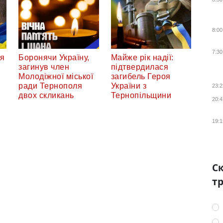
8:00
7:30
ся
Боронячи Україну,
Майже рік надії:
загинув член
підтвердилася
Молодіжної міської
загибель Героя
ради Тернополя
України з
23:2
двох скликань
Тернопільщини
20:4
19:1
Ск
тр