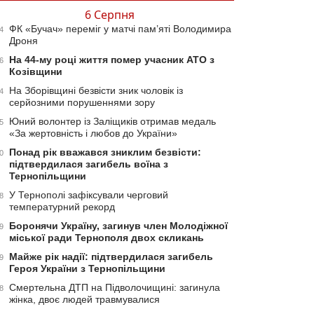
6 Серпня
ФК «Бучач» переміг у матчі пам’яті Володимира
4
Дроня
На 44-му році життя помер учасник АТО з
6
Козівщини
На Зборівщині безвісти зник чоловік із
4
серйозними порушеннями зору
Юний волонтер із Заліщиків отримав медаль
5
«За жертовність і любов до України»
Понад рік вважався зниклим безвісти:
0
підтвердилася загибель воїна з
Тернопільщини
У Тернополі зафіксували черговий
8
температурний рекорд
Боронячи Україну, загинув член Молодіжної
9
міської ради Тернополя двох скликань
Майже рік надії: підтвердилася загибель
9
Героя України з Тернопільщини
Смертельна ДТП на Підволочищині: загинула
8
жінка, двоє людей травмувалися