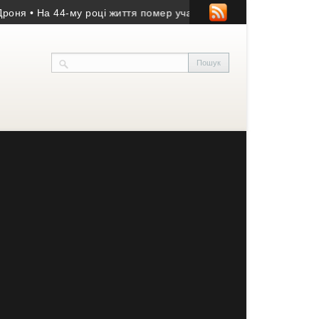
 На 44-му році життя помер учасник АТО з Козівщини
• На Збор