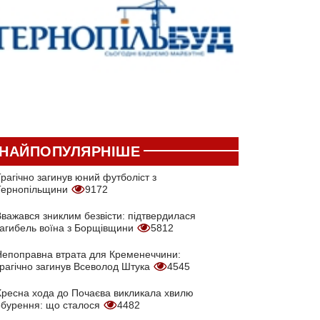
НАЙПОПУЛЯРНІШЕ
рагічно загинув юний футболіст з
Тернопільщини
9172
Вважався зниклим безвісти: підтвердилася
загибель воїна з Борщівщини
5812
Непоправна втрата для Кременеччини:
трагічно загинув Всеволод Штука
4545
Хресна хода до Почаєва викликала хвилю
обурення: що сталося
4482