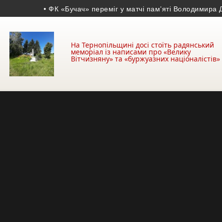
• ФК «Бучач» переміг у матчі пам’яті Володимира Дроня
•
На Тернопільщині досі стоїть радянський
меморіал із написами про «Велику
Вітчизняну» та «буржуазних націоналістів»