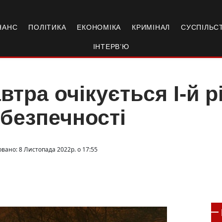
НАНС
ПОЛІТИКА
ЕКОНОМІКА
КРИМІНАЛ
СУСПІЛЬС
ІНТЕРВ’Ю
втра очікується І-й р
безпечності
овано: 8 Листопада 2022р. о 17:55