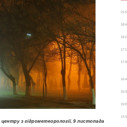
21:5
18:4
18:2
17:1
17:0
16:4
15:3
15:0
13:3
 центру з гідрометеорології, 9 листопада