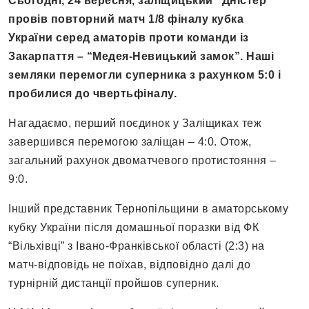
Сьогодні, 24 вересня, заліщицький “Дністер”
провів повторний матч 1/8 фіналу кубка
України серед аматорів проти команди із
Закарпаття – “Медея-Невицький замок”. Наші
земляки перемогли суперника з рахунком 5:0 і
пробилися до чвертьфіналу.
Нагадаємо, перший поєдинок у Заліщиках теж
завершився перемогою заліщан – 4:0. Отож,
загальний рахунок двоматчевого протистояння –
9:0.
Інший представник Тернопільщини в аматорському
кубку України після домашньої поразки від ФК
“Вільхівці” з Івано-Франківської області (2:3) на
матч-відповідь не поїхав, відповідно далі до
турнірній дистанції пройшов суперник.