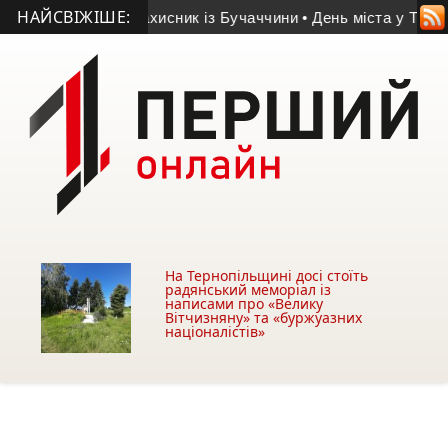
НАЙСВІЖІШЕ:
мер 55-річний захисник із Бучаччини
• День міста у Тернополі
На Тернопільщині досі стоїть
радянський меморіал із
написами про «Велику
Вітчизняну» та «буржуазних
націоналістів»