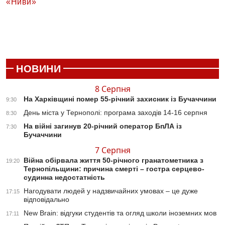
«Ниви»
НОВИНИ
8 Серпня
На Харківщині помер 55-річний захисник із Бучаччини
9:30
День міста у Тернополі: програма заходів 14-16 серпня
8:30
На війні загинув 20-річний оператор БпЛА із
7:30
Бучаччини
7 Серпня
Війна обірвала життя 50-річного гранатометника з
19:20
Тернопільщини: причина смерті – гостра серцево-
судинна недостатність
Нагодувати людей у надзвичайних умовах – це дуже
17:15
відповідально
New Brain: відгуки студентів та огляд школи іноземних мов
17:11