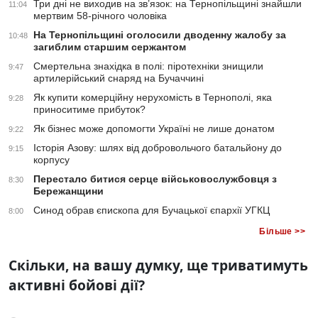
Три дні не виходив на зв’язок: на Тернопільщині знайшли
11:04
мертвим 58-річного чоловіка
На Тернопільщині оголосили дводенну жалобу за
10:48
загиблим старшим сержантом
Смертельна знахідка в полі: піротехніки знищили
9:47
артилерійський снаряд на Бучаччині
Як купити комерційну нерухомість в Тернополі, яка
9:28
приноситиме прибуток?
Як бізнес може допомогти Україні не лише донатом
9:22
Історія Азову: шлях від добровольчого батальйону до
9:15
корпусу
Перестало битися серце військовослужбовця з
8:30
Бережанщини
Синод обрав єпископа для Бучацької єпархії УГКЦ
8:00
Більше >>
Скільки, на вашу думку, ще триватимуть
активні бойові дії?