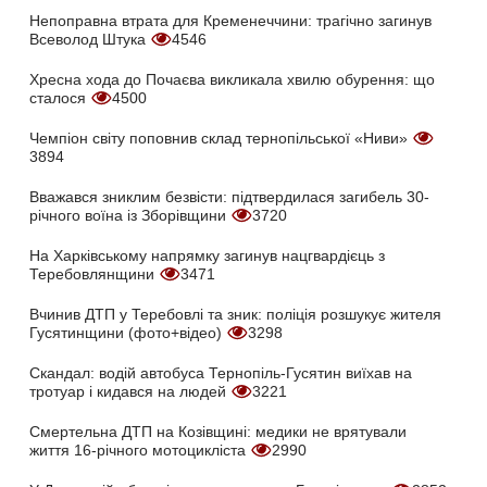
Непоправна втрата для Кременеччини: трагічно загинув
Всеволод Штука
4546
Хресна хода до Почаєва викликала хвилю обурення: що
сталося
4500
Чемпіон світу поповнив склад тернопільської «Ниви»
3894
Вважався зниклим безвісти: підтвердилася загибель 30-
річного воїна із Зборівщини
3720
На Харківському напрямку загинув нацгвардієць з
Теребовлянщини
3471
Вчинив ДТП у Теребовлі та зник: поліція розшукує жителя
Гусятинщини (фото+відео)
3298
Скандал: водій автобуса Тернопіль-Гусятин виїхав на
тротуар і кидався на людей
3221
Смертельна ДТП на Козівщині: медики не врятували
життя 16-річного мотоцикліста
2990