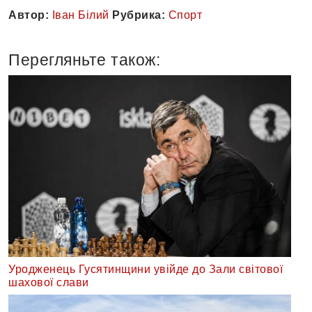
Автор:
Іван Білий
Рубрика:
Спорт
Перегляньте також:
Уродженець Гусятинщини увійде до Зали світової
шахової слави