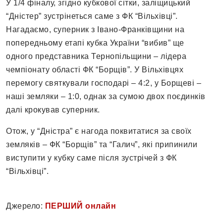
У 1/4 фіналу, згідно кубкової сітки, заліщицький
“Дністер” зустрінеться саме з ФК “Вільхівці”.
Нагадаємо, суперник з Івано-Франківщини на
попередньому етапі кубка України “вибив” ще
одного представника Тернопільщини – лідера
чемпіонату області ФК “Борщів”. У Вільхівцях
перемогу святкували господарі – 4:2, у Борщеві –
наші земляки – 1:0, однак за сумою двох поєдинків
далі крокував суперник.
Отож, у “Дністра” є нагода поквитатися за своїх
земляків – ФК “Борщів” та “Галич”, які припинили
виступити у кубку саме після зустрічей з ФК
“Вільхівці”.
Джерело:
ПЕРШИЙ онлайн