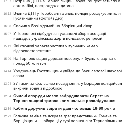
Потрійна ДТП на Тернопільщині: водія Peugeot затисло в
17:07
автомобілі, постраждала дитина
Вчинив ДТП у Теребовлі та зник: поліція розшукує жителя
16:12
Гусятинщини (фото+відео)
Спочив у Бозі відомий на Зборівщині лікар
16:00
У Тернополі відбудуться установчі збори асоціації
15:27
нащадків українських жертв польських репресій
Які ключові характеристики у вуличних камер
15:13
відеоспостереження
На Тернопільщині державі повернули будівлю вартістю
15:00
понад 50 млн грн
Уродженець Гусятинщини увійде до Зали світової шахової
14:44
слави
27 тисяч за фальшиве посвідчення: у Борщеві поліцейські
13:04
викрили водія з підробкою
Очисні споруди могли забруднювати Серет: на
12:54
Тернопільщині триває кримінальне розслідування
Кабмін доручив звірити дані чоловіків 18-60 років
12:39
Гольова заміна та яскрава гра: представники Бучача та
12:23
Борщівщини – найкращі у турі першої ліги Тернопільщини