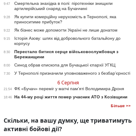
Смертельна знахідка в полі: піротехніки знищили
9:47
артилерійський снаряд на Бучаччині
Як купити комерційну нерухомість в Тернополі, яка
9:28
приноситиме прибуток?
Як бізнес може допомогти Україні не лише донатом
9:22
Історія Азову: шлях від добровольчого батальйону до
9:15
корпусу
Перестало битися серце військовослужбовця з
8:30
Бережанщини
Синод обрав єпископа для Бучацької єпархії УГКЦ
8:00
У Тернополі призначили уповноваженого з безбар’єрності
7:30
6 Серпня
ФК «Бучач» переміг у матчі пам’яті Володимира Дроня
21:54
На 44-му році життя помер учасник АТО з Козівщини
18:46
Більше >>
Скільки, на вашу думку, ще триватимуть
активні бойові дії?