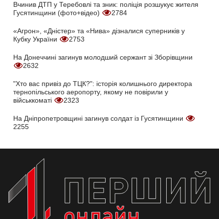
Вчинив ДТП у Теребовлі та зник: поліція розшукує жителя
Гусятинщини (фото+відео)
2784
«Агрон», «Дністер» та «Нива» дізналися суперників у
Кубку України
2753
На Донеччині загинув молодший сержант зі Зборівщини
2632
"Хто вас привіз до ТЦК?": історія колишнього директора
тернопільського аеропорту, якому не повірили у
військкоматі
2323
На Дніпропетровщині загинув солдат із Гусятинщини
2255