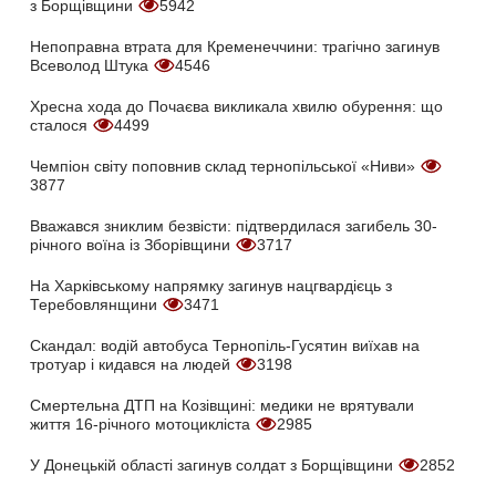
з Борщівщини
5942
Непоправна втрата для Кременеччини: трагічно загинув
Всеволод Штука
4546
Хресна хода до Почаєва викликала хвилю обурення: що
сталося
4499
Чемпіон світу поповнив склад тернопільської «Ниви»
3877
Вважався зниклим безвісти: підтвердилася загибель 30-
річного воїна із Зборівщини
3717
На Харківському напрямку загинув нацгвардієць з
Теребовлянщини
3471
Скандал: водій автобуса Тернопіль-Гусятин виїхав на
тротуар і кидався на людей
3198
Смертельна ДТП на Козівщині: медики не врятували
життя 16-річного мотоцикліста
2985
У Донецькій області загинув солдат з Борщівщини
2852