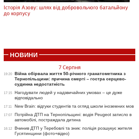
Історія Азову: шлях від добровольчого батальйону
до корпусу
НОВИНИ
7 Серпня
Війна обірвала життя 50-річного гранатометника з
19:20
Тернопільщини: причина смерті – гостра серцево-
судинна недостатність
Нагодувати людей у надзвичайних умовах – це дуже
17:15
відповідально
New Brain: відгуки студентів та огляд школи іноземних мов
17:11
Потрійна ДТП на Тернопільщині: водія Peugeot затисло в
17:07
автомобілі, постраждала дитина
Вчинив ДТП у Теребовлі та зник: поліція розшукує жителя
16:12
Гусятинщини (фото+відео)