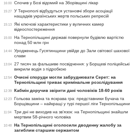
Спочив у Бозі відомий на Зборівщині лікар
16:00
У Тернополі відбудуться установчі збори асоціації
15:27
нащадків українських жертв польських репресій
Які ключові характеристики у вуличних камер
15:13
відеоспостереження
На Тернопільщині державі повернули будівлю вартістю
15:00
понад 50 млн грн
Уродженець Гусятинщини увійде до Зали світової шахової
14:44
слави
27 тисяч за фальшиве посвідчення: у Борщеві поліцейські
13:04
викрили водія з підробкою
Очисні споруди могли забруднювати Серет: на
12:54
Тернопільщині триває кримінальне розслідування
Кабмін доручив звірити дані чоловіків 18-60 років
12:39
Гольова заміна та яскрава гра: представники Бучача та
12:23
Борщівщини – найкращі у турі першої ліги Тернопільщини
Три дні не виходив на зв’язок: на Тернопільщині знайшли
11:04
мертвим 58-річного чоловіка
На Тернопільщині оголосили дводенну жалобу за
10:48
загиблим старшим сержантом