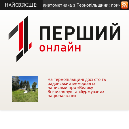
НАЙСВІЖІШЕ:
тя 50-річного гранатометника з Тернопільщини: причина смерт
На Тернопільщині досі стоїть
радянський меморіал із
написами про «Велику
Вітчизняну» та «буржуазних
націоналістів»