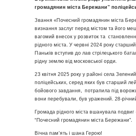
громадянин міста Бережани” поліцейс
Звання «Почесний громадянин міста Бе
визнання заслуг перед містом та його ме
вагомий внесок у розвиток та становленн
рідного міста. У червні 2024 року старши
Паньків вступив до лав стрілецького бата
рідну землю від московської орди.
23 квітня 2025 року у районі села Зелени
поліцейських, серед яких був старший ле
бойового завдання, потрапила під ворожи
вони перебували, був уражений. 28-річни
Громада рідного міста вшанувала подвиг 
“Почесний громадянин міста Бережани”.
Вічна пам’ять і шана Герою!