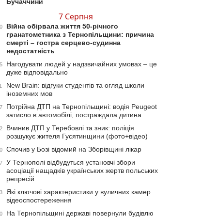
Бучаччини
7 Серпня
Війна обірвала життя 50-річного
0
гранатометника з Тернопільщини: причина
смерті – гостра серцево-судинна
недостатність
Нагодувати людей у надзвичайних умовах – це
5
дуже відповідально
New Brain: відгуки студентів та огляд школи
1
іноземних мов
Потрійна ДТП на Тернопільщині: водія Peugeot
7
затисло в автомобілі, постраждала дитина
Вчинив ДТП у Теребовлі та зник: поліція
2
розшукує жителя Гусятинщини (фото+відео)
Спочив у Бозі відомий на Зборівщині лікар
0
У Тернополі відбудуться установчі збори
7
асоціації нащадків українських жертв польських
репресій
Які ключові характеристики у вуличних камер
3
відеоспостереження
На Тернопільщині державі повернули будівлю
0