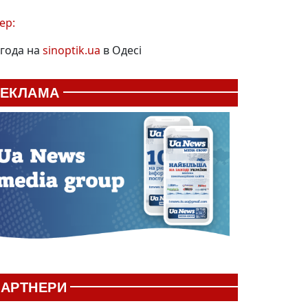
ер:
года на
sinoptik.ua
в Одесі
РЕКЛАМА
АРТНЕРИ