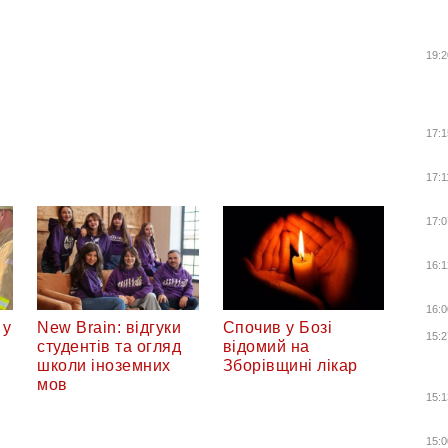
19:2
17:1
17:1
17:0
16:1
16:0
 у
New Brain: відгуки
Спочив у Бозі
15:2
студентів та огляд
відомий на
школи іноземних
Зборівщині лікар
мов
15:1
15:0