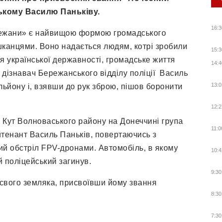
ькому Василю Паньківу.
16:3
режани» є найвищою формою громадського
шканцями. Воно надається людям, котрі зробили
15:3
я української державності, громадське життя
14:4
й дізнавач Бережанського відділу поліції Василь
13:0
льйону і, взявши до рук зброю, пішов боронити
12:2
й Кут Волноваського району на Донеччині група
11:0
йтенант Василь Паньків, повертаючись з
й обстріл FPV-дронами. Автомобіль, в якому
10:4
й поліцейський загинув.
9:30
свого земляка, присвоївши йому звання
8:30
7:30