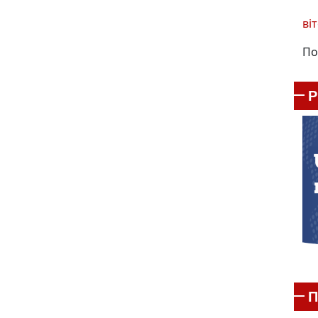
віт
По
П