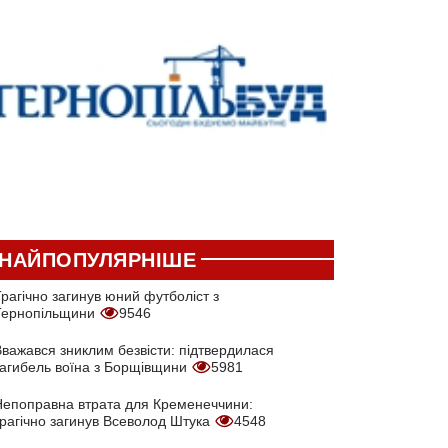
НАЙПОПУЛЯРНІШЕ
рагічно загинув юний футболіст з
Тернопільщини
9546
Вважався зниклим безвісти: підтвердилася
загибель воїна з Борщівщини
5981
Непоправна втрата для Кременеччини:
трагічно загинув Всеволод Штука
4548