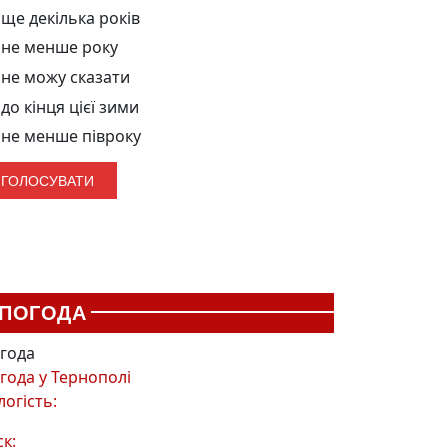
ще декілька років
не менше року
не можу сказати
до кінця цієї зими
не менше півроку
ПОГОДА
года
года у
Тернополі
логість:
ск: