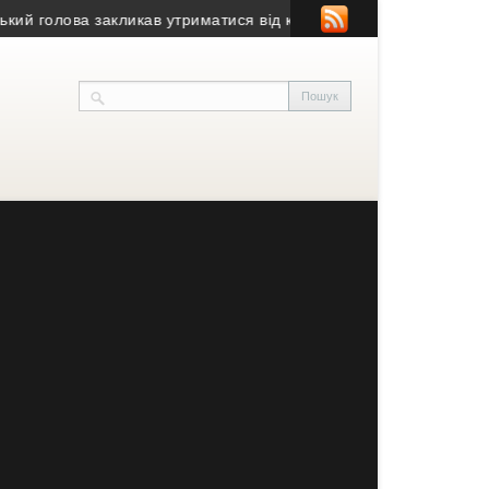
голова закликав утриматися від купівлі будівлі у Чорткові (фото)