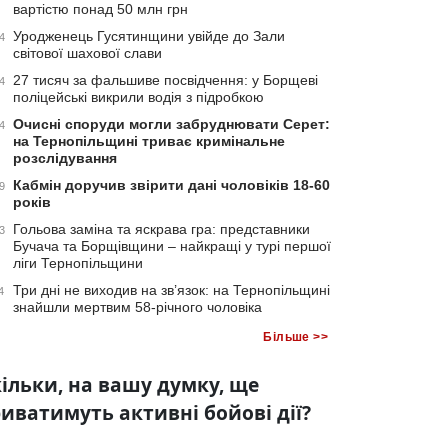
вартістю понад 50 млн грн
Уродженець Гусятинщини увійде до Зали
4
світової шахової слави
27 тисяч за фальшиве посвідчення: у Борщеві
4
поліцейські викрили водія з підробкою
Очисні споруди могли забруднювати Серет:
4
на Тернопільщині триває кримінальне
розслідування
Кабмін доручив звірити дані чоловіків 18-60
9
років
Гольова заміна та яскрава гра: представники
3
Бучача та Борщівщини – найкращі у турі першої
ліги Тернопільщини
Три дні не виходив на зв’язок: на Тернопільщині
4
знайшли мертвим 58-річного чоловіка
Більше >>
ільки, на вашу думку, ще
иватимуть активні бойові дії?