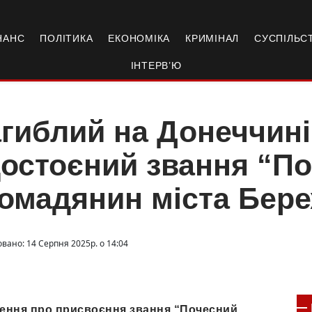
НАНС
ПОЛІТИКА
ЕКОНОМІКА
КРИМІНАЛ
СУСПІЛЬС
ІНТЕРВ’Ю
гиблий на Донеччині
остоєний звання “П
омадянин міста Бер
овано: 14 Серпня 2025р. о 14:04
шення про присвоєння звання “Почесний