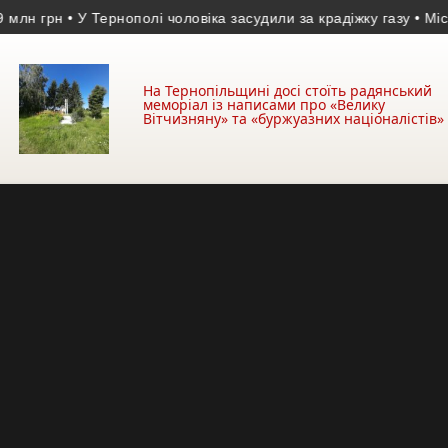
грн
• У Тернополі чоловіка засудили за крадіжку газу
• Міський 
На Тернопільщині досі стоїть радянський
меморіал із написами про «Велику
Вітчизняну» та «буржуазних націоналістів»