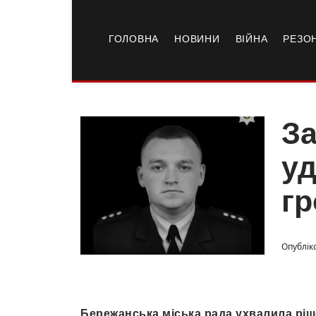
ГОЛОВНА
НОВИНИ
ВІЙНА
РЕЗО
За
уд
гр
Опублік
Бережанська міська рада ухвалила рі