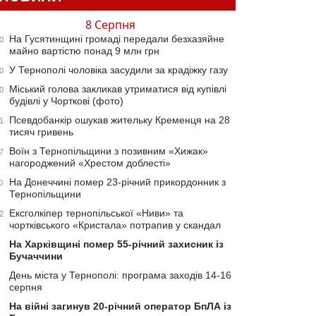
8 Серпня
На Гусятинщині громаді передали безхазяйне
0
майно вартістю понад 9 млн грн
У Тернополі чоловіка засудили за крадіжку газу
0
Міський голова закликав утриматися від купівлі
0
будівлі у Чорткові (фото)
Псевдобанкір ошукав жительку Кременця на 28
1
тисяч гривень
Воїн з Тернопільщини з позивним «Хижак»
7
нагороджений «Хрестом доблесті»
На Донеччині помер 23-річний прикордонник з
0
Тернопільщини
Ексголкіпер тернопільської «Ниви» та
2
чортківського «Кристала» потрапив у скандал
На Харківщині помер 55-річний захисник із
Бучаччини
День міста у Тернополі: програма заходів 14-16
серпня
На війні загинув 20-річний оператор БпЛА із