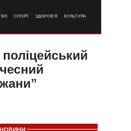
ТВО
СПОРТ
ЗДОРОВ’Я
КУЛЬТУРА
 поліцейський
очесний
ежани”
НОВИНИ