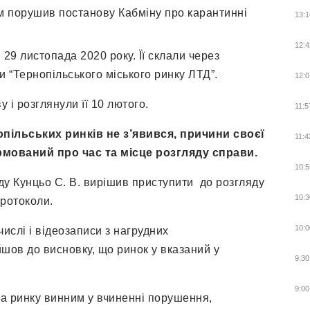
им порушив постанову Кабміну про карантинні
13:1
12:4
9 листопада 2020 року. Її склали через
 “Тернопільського міського ринку ЛТД”.
12:0
 і розглянули її 10 лютого.
11:5
опільських ринків не з’явився, причини своєї
11:4
рмований про час та місце розгляду справи.
10:5
ду Кунцьо С. В. вирішив приступити до розгляду
10:3
протоколи.
10:0
ислі і відеозаписи з нагрудних
шов до висновку, що ринок у вказаний у
9:30
9:00
а ринку винним у вчиненні порушення,