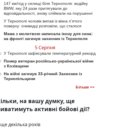
147 км/год у селищі біля Тернополя: водійку
BMW, яку 24 рази притягували до
відповідальності, знову спіймали на порушенні
У Тернополі чоловік випав із вікна п’ятого
поверху: очевидці розповіли, що сталося
Мама з молитвою написала ікону для сина:
на фронті загинув захисник із Тернополя
5 Серпня
У Тернополі зафіксували температурний рекорд
2
Помер ветеран російсько-української війни
7
з Козівщини
На війні загинув 33-річний Захисник із
5
Тернопільщини
Більше >>
ільки, на вашу думку, ще
иватимуть активні бойові дії?
ще декілька років