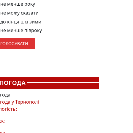
не менше року
не можу сказати
до кінця цієї зими
не менше півроку
ПОГОДА
года
года у
Тернополі
логість:
ск:
ер: