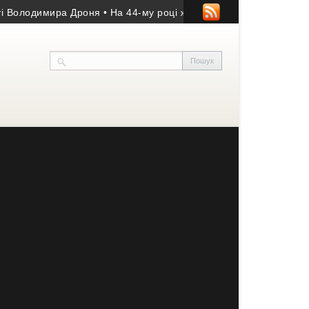
лодимира Дроня
• На 44-му році життя помер учасник АТО з Коз