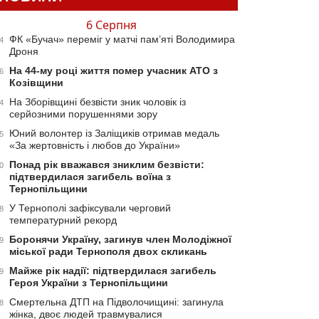
6 Серпня
ФК «Бучач» переміг у матчі пам’яті Володимира
4
Дроня
На 44-му році життя помер учасник АТО з
6
Козівщини
На Зборівщині безвісти зник чоловік із
4
серйозними порушеннями зору
Юний волонтер із Заліщиків отримав медаль
5
«За жертовність і любов до України»
Понад рік вважався зниклим безвісти:
0
підтвердилася загибель воїна з
Тернопільщини
У Тернополі зафіксували черговий
8
температурний рекорд
Боронячи Україну, загинув член Молодіжної
9
міської ради Тернополя двох скликань
Майже рік надії: підтвердилася загибель
9
Героя України з Тернопільщини
Смертельна ДТП на Підволочищині: загинула
8
жінка, двоє людей травмувалися