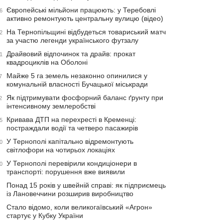
Європейські мільйони працюють: у Теребовлі
6
активно ремонтують центральну вулицю (відео)
На Тернопільщині відбудеться товариський матч
2
за участю легенди українського футзалу
Драйвовий відпочинок та драйв: прокат
1
квадроциклів на Оболоні
Майже 5 га земель незаконно опинилися у
7
комунальній власності Бучацької міськради
Як підтримувати фосфорний баланс ґрунту при
2
інтенсивному землеробстві
Кривава ДТП на перехресті в Кременці:
5
постраждали водії та четверо пасажирів
У Тернополі капітально відремонтують
0
світлофори на чотирьох локаціях
У Тернополі перевірили кондиціонери в
0
транспорті: порушення вже виявили
Понад 15 років у швейній справі: як підприємець
із Лановеччини розширив виробництво
Стало відомо, коли великогаївський «Агрон»
стартує у Кубку України