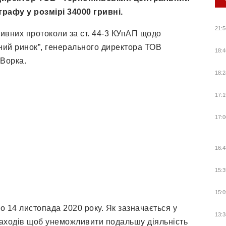
рафу у розмірі 34000 гривні.
21:5
тивних протоколи за ст. 44-3 КУпАП щодо
ний ринок”, генерального директора ТОВ
18:4
 Ворка.
18:2
17:1
17:0
16:4
15:3
15:0
14 листопада 2020 року. Як зазначається у
13:3
заходів щоб унеможливити подальшу діяльність