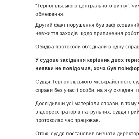
“Тернопільського центрального ринку”, ч
обмеження.
Другий факт порушення був зафіксований 2
невжиття заходів щодо припинення роботи
Обидва протоколи об’єднали в одну справу
У судове засідання керівник двох терн
неявки не повідомив, хоча був поінфо
Суддя Тернопільського міськрайонного су
справи без участі особи, на яку складені 
Дослідивши усі матеріали справи, в тому ч
відеореєстраторів патрульних, суддя прий
протоколах час працював.
Отож, суддя постановив визнати директор