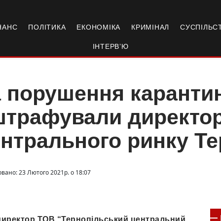
НАНС
ПОЛІТИКА
ЕКОНОМІКА
КРИМІНАЛ
СУСПІЛЬС
ІНТЕРВ’Ю
 порушення каранти
штрафували директо
нтрального ринку Т
овано: 23 Лютого 2021р. о 18:07
директор ТОВ “Тернопільський центральний