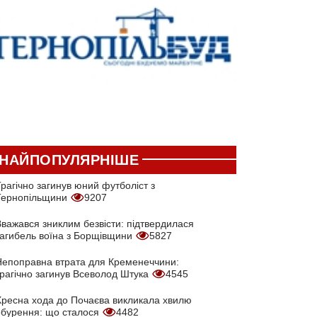
НАЙПОПУЛЯРНІШЕ
рагічно загинув юний футболіст з
Тернопільщини
9207
Вважався зниклим безвісти: підтвердилася
загибель воїна з Борщівщини
5827
Непоправна втрата для Кременеччини:
трагічно загинув Всеволод Штука
4545
Хресна хода до Почаєва викликала хвилю
обурення: що сталося
4482