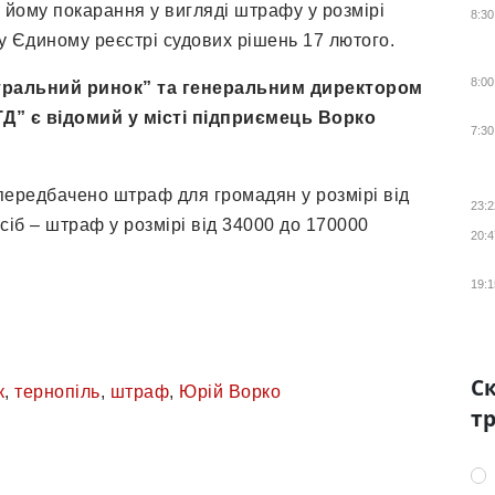
 йому покарання у вигляді штрафу у розмірі
8:30
 Єдиному реєстрі судових рішень 17 лютого.
8:00
тральний ринок” та генеральним директором
Д” є відомий у місті підприємець Ворко
7:30
передбачено штраф для громадян у розмірі від
23:2
сіб – штраф у розмірі від 34000 до 170000
20:4
19:1
Ск
к
,
тернопіль
,
штраф
,
Юрій Ворко
тр