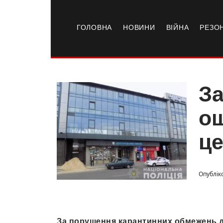
ГОЛОВНА
НОВИНИ
ВІЙНА
РЕЗО
За
о
це
Опублік
За порушення карантинних обмежень 