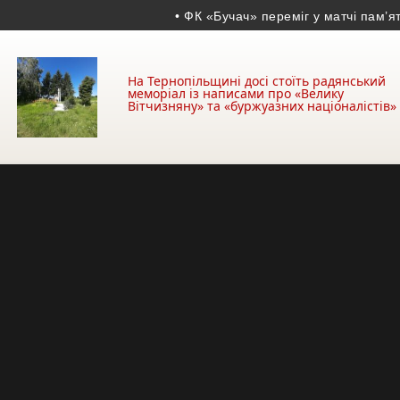
• ФК «Бучач» переміг у матчі пам’яті Во
На Тернопільщині досі стоїть радянський
меморіал із написами про «Велику
Вітчизняну» та «буржуазних націоналістів»