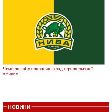
Чемпіон світу поповнив склад тернопільської
«Ниви»
НОВИНИ