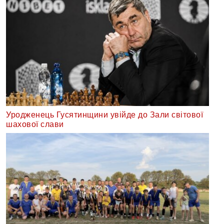
Уродженець Гусятинщини увійде до Зали світової
шахової слави