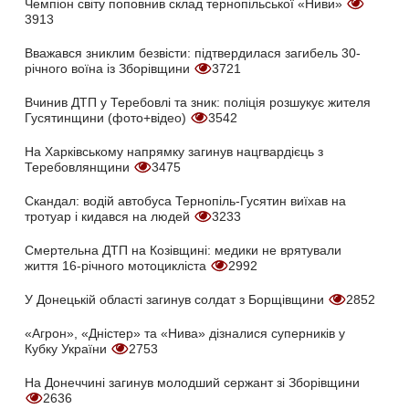
Чемпіон світу поповнив склад тернопільської «Ниви»
3913
Вважався зниклим безвісти: підтвердилася загибель 30-
річного воїна із Зборівщини
3721
Вчинив ДТП у Теребовлі та зник: поліція розшукує жителя
Гусятинщини (фото+відео)
3542
На Харківському напрямку загинув нацгвардієць з
Теребовлянщини
3475
Скандал: водій автобуса Тернопіль-Гусятин виїхав на
тротуар і кидався на людей
3233
Смертельна ДТП на Козівщині: медики не врятували
життя 16-річного мотоцикліста
2992
У Донецькій області загинув солдат з Борщівщини
2852
«Агрон», «Дністер» та «Нива» дізналися суперників у
Кубку України
2753
На Донеччині загинув молодший сержант зі Зборівщини
2636