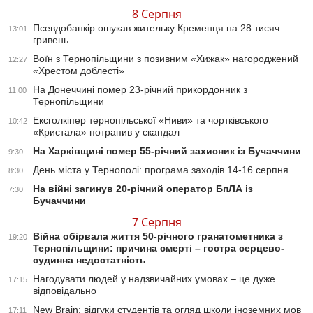
8 Серпня
Псевдобанкір ошукав жительку Кременця на 28 тисяч
13:01
гривень
Воїн з Тернопільщини з позивним «Хижак» нагороджений
12:27
«Хрестом доблесті»
На Донеччині помер 23-річний прикордонник з
11:00
Тернопільщини
Ексголкіпер тернопільської «Ниви» та чортківського
10:42
«Кристала» потрапив у скандал
На Харківщині помер 55-річний захисник із Бучаччини
9:30
День міста у Тернополі: програма заходів 14-16 серпня
8:30
На війні загинув 20-річний оператор БпЛА із
7:30
Бучаччини
7 Серпня
Війна обірвала життя 50-річного гранатометника з
19:20
Тернопільщини: причина смерті – гостра серцево-
судинна недостатність
Нагодувати людей у надзвичайних умовах – це дуже
17:15
відповідально
New Brain: відгуки студентів та огляд школи іноземних мов
17:11