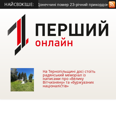
НАЙСВІЖІШЕ:
доблесті»
• На Донеччині помер 23-річний прикордонник з Те
На Тернопільщині досі стоїть
радянський меморіал із
написами про «Велику
Вітчизняну» та «буржуазних
націоналістів»