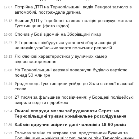
Потрійна ДТП на Тернопільщині: водія Peugeot затисло в
17:07
автомобілі, постраждала дитина
Вчинив ДТП у Теребовлі та зник: поліція розшукує жителя
16:12
Гусятинщини (фото+відео)
Спочив у Бозі відомий на Зборівщині лікар
16:00
У Тернополі відбудуться установчі збори асоціації
15:27
нащадків українських жертв польських репресій
Які ключові характеристики у вуличних камер
15:13
відеоспостереження
На Тернопільщині державі повернули будівлю вартістю
15:00
понад 50 млн грн
Уродженець Гусятинщини увійде до Зали світової шахової
14:44
слави
27 тисяч за фальшиве посвідчення: у Борщеві поліцейські
13:04
викрили водія з підробкою
Очисні споруди могли забруднювати Серет: на
12:54
Тернопільщині триває кримінальне розслідування
Кабмін доручив звірити дані чоловіків 18-60 років
12:39
Гольова заміна та яскрава гра: представники Бучача та
12:23
Борщівщини – найкращі у турі першої ліги Тернопільщини