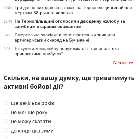
Три дні не виходив на зв’язок: на Тернопільщині знайшли
11:04
мертвим 58-річного чоловіка
На Тернопільщині оголосили дводенну жалобу за
10:48
загиблим старшим сержантом
Смертельна знахідка в полі: піротехніки знищили
9:47
артилерійський снаряд на Бучаччині
Як купити комерційну нерухомість в Тернополі, яка
9:28
приноситиме прибуток?
Більше >>
Скільки, на вашу думку, ще триватимуть
активні бойові дії?
ще декілька років
не менше року
не можу сказати
до кінця цієї зими