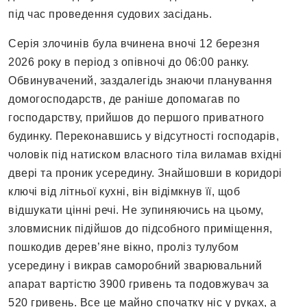
під час проведення судових засідань.
Серія злочинів була вчинена вночі 12 березня
2026 року в період з опівночі до 06:00 ранку.
Обвинувачений, заздалегідь знаючи планування
домогосподарств, де раніше допомагав по
господарству, прийшов до першого приватного
будинку. Переконавшись у відсутності господарів,
чоловік під натиском власного тіла виламав вхідні
двері та проник усередину. Знайшовши в коридорі
ключі від літньої кухні, він відімкнув її, щоб
відшукати цінні речі. Не зупиняючись на цьому,
зловмисник підійшов до підсобного приміщення,
пошкодив дерев’яне вікно, проліз тулубом
усередину і викрав саморобний зварювальний
апарат вартістю 3900 гривень та подовжувач за
520 гривень. Все це майно спочатку ніс у руках, а