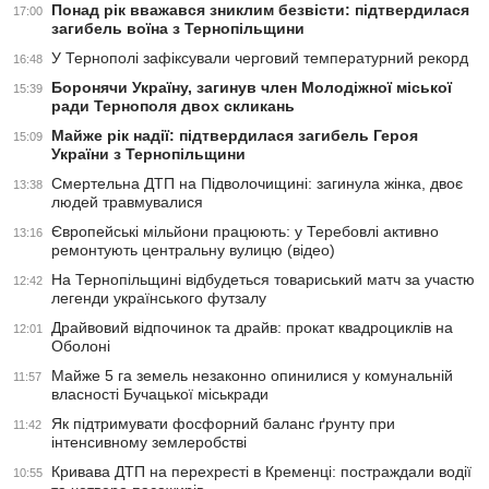
Понад рік вважався зниклим безвісти: підтвердилася
17:00
загибель воїна з Тернопільщини
У Тернополі зафіксували черговий температурний рекорд
16:48
Боронячи Україну, загинув член Молодіжної міської
15:39
ради Тернополя двох скликань
Майже рік надії: підтвердилася загибель Героя
15:09
України з Тернопільщини
Смертельна ДТП на Підволочищині: загинула жінка, двоє
13:38
людей травмувалися
Європейські мільйони працюють: у Теребовлі активно
13:16
ремонтують центральну вулицю (відео)
На Тернопільщині відбудеться товариський матч за участю
12:42
легенди українського футзалу
Драйвовий відпочинок та драйв: прокат квадроциклів на
12:01
Оболоні
Майже 5 га земель незаконно опинилися у комунальній
11:57
власності Бучацької міськради
Як підтримувати фосфорний баланс ґрунту при
11:42
інтенсивному землеробстві
Кривава ДТП на перехресті в Кременці: постраждали водії
10:55