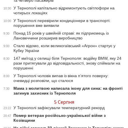
та четверо пасажирів
У Тернополі капітально відремонтують світлофори на
10:30
чотирьох локаціях
У Тернополі перевірили кондиціонери в транспорті:
10:00
порушення вже виявили
Понад 15 років у швейній справі: як підприємець із
9:30
Лановеччини розширив виробництво
Стало відомо, коли великогаївський «Агрон» стартує у
9:00
Кубку України
147 км/год у селищі біля Тернополя: водійку BMW, яку 24
8:30
рази притягували до відповідальності, знову спіймали на
порушенні
У Тернополі чоловік випав із вікна п’ятого поверху:
8:00
очевидці розповіли, що сталося
Мама з молитвою написала ікону для сина: на фронті
7:30
загинув захисник із Тернополя
5 Серпня
У Тернополі зафіксували температурний рекорд
23:22
Помер ветеран російсько-української війни з
20:47
Козівщини