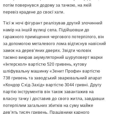
потім повернувся додому за тачкою, на якій
перевіз крадене до своєї хати.
Тієї ж ночі фігурант реалізував другий злочинний
намір на іншій вулиці села. Підійшовши до
гаражного приміщення чергового потерпілого, він
за допомогою металевого лома відтиснув навісний
замок на дерев’яних дверях. Звідти чоловік
таємно викрав акумуляторний шуруповерт марки
«Інтерскол» вартістю 520 гривень, кутову
шліфувальну машинку «Зенит Профи» вартістю
738 гривень та заводський зварювальний апарат
«Кондор Схід-Захід» вартістю 3044 гривні. Другу
партію інструментів він також завантажив на
власну тачку і доставив до свого житла, завдавши
потерпілим загальних збитків на суму майже
дев’ять тисяч гривень. Працівники карного