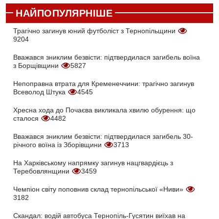
НАЙПОПУЛЯРНІШЕ
Трагічно загинув юний футболіст з Тернопільщини
9204
Вважався зниклим безвісти: підтвердилася загибель воїна
з Борщівщини
5827
Непоправна втрата для Кременеччини: трагічно загинув
Всеволод Штука
4545
Хресна хода до Почаєва викликала хвилю обурення: що
сталося
4482
Вважався зниклим безвісти: підтвердилася загибель 30-
річного воїна із Зборівщини
3713
На Харківському напрямку загинув нацгвардієць з
Теребовлянщини
3459
Чемпіон світу поповнив склад тернопільської «Ниви»
3182
Скандал: водій автобуса Тернопіль-Гусятин виїхав на