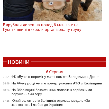
Вирубали дерев на понад 6 млн грн: на
Гусятинщині викрили організовану групу
НОВИНИ
6 Серпня
ФК «Бучач» переміг у матчі пам’яті Володимира Дроня
21:54
На 44-му році життя помер учасник АТО з Козівщини
18:46
На Зборівщині безвісти зник чоловік із серйозними
18:24
порушеннями зору
Юний волонтер із Заліщиків отримав медаль «За
17:15
жертовність і любов до України»