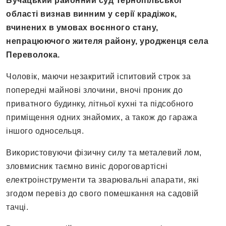
Бучацький районний суд Тернопільської
області визнав винним у серії крадіжок,
вчинених в умовах воєнного стану,
непрацюючого жителя району, уродженця села
Переволока.
Чоловік, маючи незакритий іспитовий строк за
попередні майнові злочини, вночі проник до
приватного будинку, літньої кухні та підсобного
приміщення одних знайомих, а також до гаража
іншого односельця.
Використовуючи фізичну силу та металевий лом,
зловмисник таємно виніс дороговартісні
електроінструменти та зварювальні апарати, які
згодом перевіз до свого помешкання на садовій
тачці.