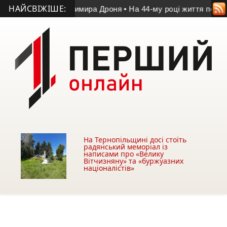
НАЙСВІЖІШЕ:
 пам’яті Володимира Дроня
• На 44-му році життя помер учас
На Тернопільщині досі стоїть
радянський меморіал із
написами про «Велику
Вітчизняну» та «буржуазних
націоналістів»