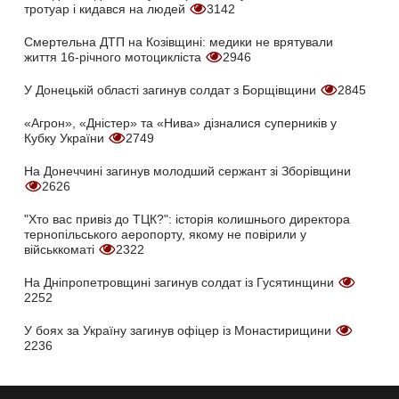
тротуар і кидався на людей
3142
Смертельна ДТП на Козівщині: медики не врятували
життя 16-річного мотоцикліста
2946
У Донецькій області загинув солдат з Борщівщини
2845
«Агрон», «Дністер» та «Нива» дізналися суперників у
Кубку України
2749
На Донеччині загинув молодший сержант зі Зборівщини
2626
"Хто вас привіз до ТЦК?": історія колишнього директора
тернопільського аеропорту, якому не повірили у
військкоматі
2322
На Дніпропетровщині загинув солдат із Гусятинщини
2252
У боях за Україну загинув офіцер із Монастирищини
2236