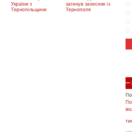
України з
загинув захисник із
Тернопільщини
Тернополя
По
По
во
ти