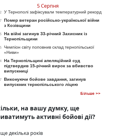
5 Серпня
У Тернополі зафіксували температурний рекорд
2
Помер ветеран російсько-української війни
7
з Козівщини
На війні загинув 33-річний Захисник із
5
Тернопільщини
Чемпіон світу поповнив склад тернопільської
5
«Ниви»
На Тернопільщині апеляційний суд
4
підтвердив 15-річний вирок за вбивство
випускниці
Виконуючи бойове завдання, загинув
7
випускник тернопільського ліцею
Більше >>
ільки, на вашу думку, ще
иватимуть активні бойові дії?
ще декілька років