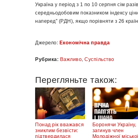
Україна у період з 1 по 10 серпня сім разі
середньодобовим показником індексу ціни
наперед” (РДН), якщо порівняти з 26 краї
Джерело:
Економічна правда
Рубрика:
Важливо
,
Суспільство
Перегляньте також:
Понад рік вважався
Боронячи Україну,
зниклим безвісти:
загинув член
підтвердилася
Молодіжної місько