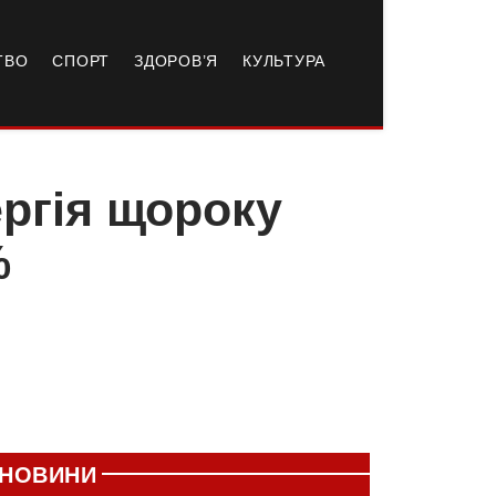
ТВО
СПОРТ
ЗДОРОВ’Я
КУЛЬТУРА
ергія щороку
%
НОВИНИ