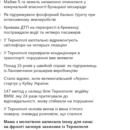
Майже 5 га земель незаконно опинилися у
7
комунальній власності Бучацької міськради
Як підтримувати фосфорний баланс ґрунту при
2
інтенсивному землеробстві
Кривава ДТП на перехресті в Кременці:
5
постраждали водії та четверо пасажирів
У Тернополі капітально відремонтують
0
світлофори на чотирьох локаціях
У Тернополі перевірили кондиціонери в
0
транспорті: порушення вже виявили
Понад 15 років у швейній справі: як підприємець
із Лановеччини розширив виробництво
Стало відомо, коли великогаївський «Агрон»
стартує у Кубку України
147 км/год у селищі біля Тернополя: водійку
BMW, яку 24 рази притягували до
відповідальності, знову спіймали на порушенні
У Тернополі чоловік випав із вікна п’ятого
поверху: очевидці розповіли, що сталося
Мама з молитвою написала ікону для сина:
на фронті загинув захисник із Тернополя