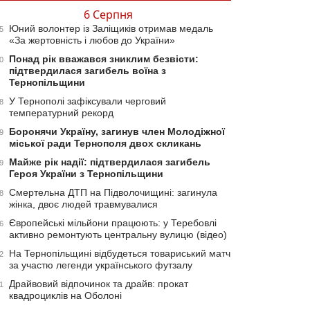
6 Серпня
Юний волонтер із Заліщиків отримав медаль
5
«За жертовність і любов до України»
Понад рік вважався зниклим безвісти:
0
підтвердилася загибель воїна з
Тернопільщини
У Тернополі зафіксували черговий
8
температурний рекорд
Боронячи Україну, загинув член Молодіжної
9
міської ради Тернополя двох скликань
Майже рік надії: підтвердилася загибель
9
Героя України з Тернопільщини
Смертельна ДТП на Підволочищині: загинула
8
жінка, двоє людей травмувалися
Європейські мільйони працюють: у Теребовлі
6
активно ремонтують центральну вулицю (відео)
На Тернопільщині відбудеться товариський матч
2
за участю легенди українського футзалу
Драйвовий відпочинок та драйв: прокат
1
квадроциклів на Оболоні