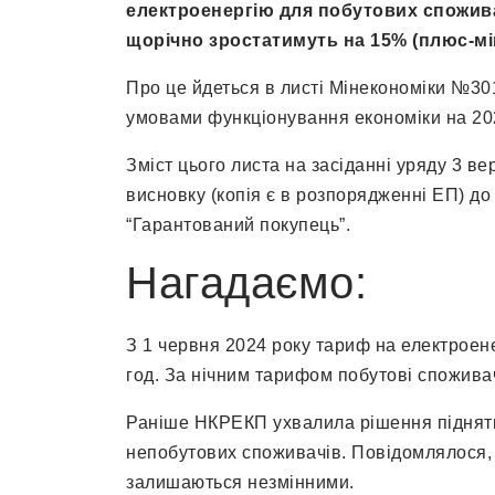
електроенергію для побутових споживач
щорічно зростатимуть на 15% (плюс-мі
Про це йдеться в листі Мінекономіки №3
умовами функціонування економіки на 20
Зміст цього листа на засіданні уряду 3 ве
висновку (копія є в розпорядженні ЕП) до
“Гарантований покупець”.
Нагадаємо:
З 1 червня 2024 року тариф на електроене
год. За нічним тарифом побутові споживач
Раніше НКРЕКП ухвалила рішення підняти
непобутових споживачів. Повідомлялося, 
залишаються незмінними.