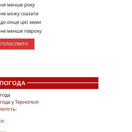
не менше року
не можу сказати
до кінця цієї зими
не менше півроку
ПОГОДА
года
года у
Тернополі
логість:
ск: