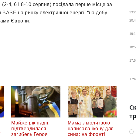
в (2-4, 6 і 8-10 серпня) посідала перше місце за
 BASE на ринку електричної енергії “на добу
23:2
нами Європи.
20:4
19:1
18:5
17:5
17:4
Ск
тр
Майже рік надії:
Мама з молитвою
підтвердилася
написала ікону для
ї
загибель Героя
сина: на фронті