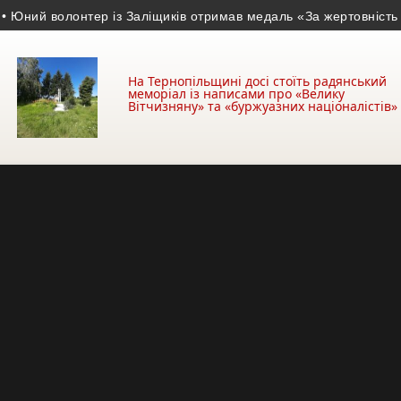
й волонтер із Заліщиків отримав медаль «За жертовність і любо
На Тернопільщині досі стоїть радянський
меморіал із написами про «Велику
Вітчизняну» та «буржуазних націоналістів»