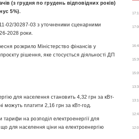
ів (з грудня по грудень відповідних років)
нус 5%).
17:1
011-02/30287-03 з уточненими сценарними
17:0
26-2028 роки.
ресня розкрило Міністерство фінансів у
16:4
 проєкту рішення, яке стосується діяльності ДП
15:3
15:0
13:3
ргію для населення становить 4,32 грн за кВт-
13:1
і можуть платити 2,16 грн за кВт-год.
12:4
 тарифи на розподіл електроенергії для
що для населення ціни на електроенергію
12:0