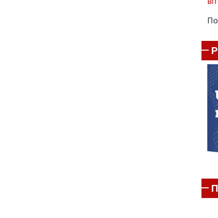
віт
По
П