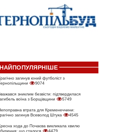
НАЙПОПУЛЯРНІШЕ
рагічно загинув юний футболіст з
Тернопільщини
9074
Вважався зниклим безвісти: підтвердилася
загибель воїна з Борщівщини
5749
Непоправна втрата для Кременеччини:
трагічно загинув Всеволод Штука
4545
Хресна хода до Почаєва викликала хвилю
обурення: що сталося
4479