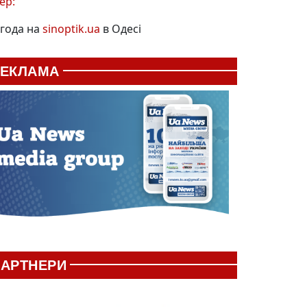
ер:
года на
sinoptik.ua
в Одесі
РЕКЛАМА
АРТНЕРИ