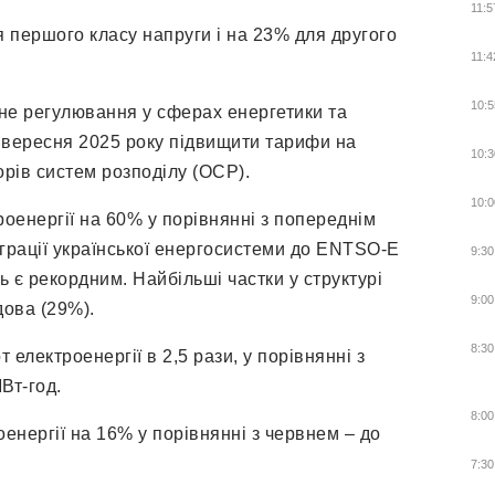
11:5
 першого класу напруги і на 23% для другого
11:4
10:5
не регулювання у сферах енергетики та
 вересня 2025 року підвищити тарифи на
10:3
орів систем розподілу (ОСР).
10:0
роенергії на 60% у порівнянні з попереднім
теграції української енергосистеми до ENTSO-E
9:30
ь є рекордним. Найбільші частки у структурі
9:00
ова (29%).
8:30
 електроенергії в 2,5 рази, у порівнянні з
Вт-год.
8:00
оенергії на 16% у порівнянні з червнем – до
7:30