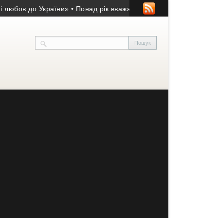
в до України»
• Понад рік вважався зниклим безвісти: підтверд