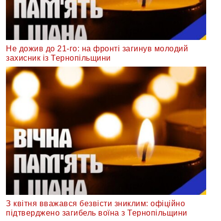
Не дожив до 21-го: на фронті загинув молодий
захисник із Тернопільщини
З квітня вважався безвісти зниклим: офіційно
підтверджено загибель воїна з Тернопільщини