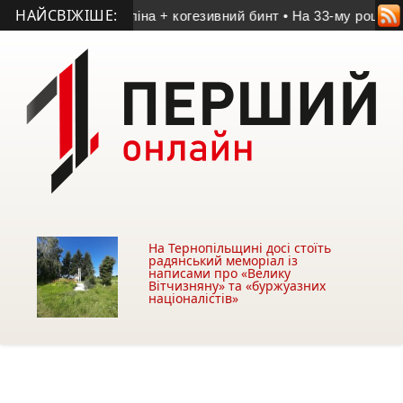
НАЙСВІЖІШЕ:
 коліна + когезивний бинт
• На 33-му році раптово помер св
На Тернопільщині досі стоїть
радянський меморіал із
написами про «Велику
Вітчизняну» та «буржуазних
націоналістів»