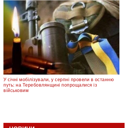
У січні мобілізували, у серпні провели в останню
путь: на Теребовлянщині попрощалися із
військовим