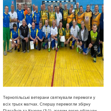
Тернопільські ветерани святкували перемоги у
всіх трьох матчах. Спершу перемогли збірну
Підгайців та Козови (3:1), згодом легко обіграли