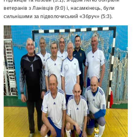
ветеранів з Ланівців (9:0) і, насамкінець, були
сильнішими за підволочиський «Збруч» (5:3).