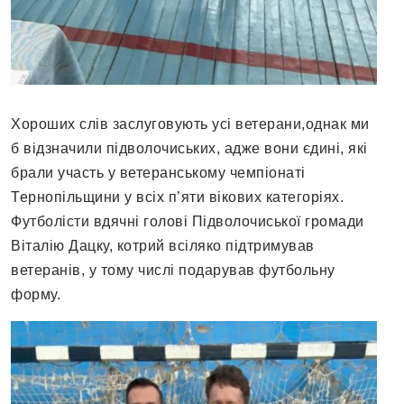
Хороших слів заслуговують усі ветерани,однак ми
б відзначили підволочиських, адже вони єдині, які
брали участь у ветеранському чемпіонаті
Тернопільщини у всіх п’яти вікових категоріях.
Футболісти вдячні голові Підволочиської громади
Віталію Дацку, котрий всіляко підтримував
ветеранів, у тому числі подарував футбольну
форму.