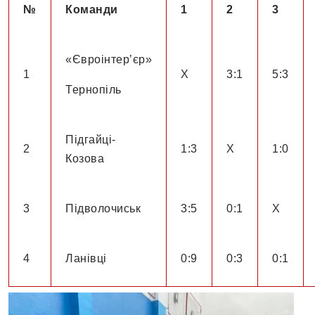
№
Команди
1
2
3
«Євроінтер’єр»
1
Х
3:1
5:3
Тернопіль
Підгайці-
2
1:3
Х
1:0
Козова
3
Підволочиськ
3:5
0:1
Х
4
Ланівці
0:9
0:3
0:1