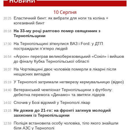
НОВИНИ
10 Серпня
Еластичний бинт: як вибрати для ноги та коліна +
20:25
когезивний бинт
На 33-му році раптово помер священник з
20:18
Тернопільщини
На Тернопільщині зіткнулися ВАЗ і Ford: у ДТП
17:30
постраждали п’ятеро людей
«Агрон» переграв великоберезовицький «Сокіл» і вийшов
16:54
до фіналу Кубка Тернопільської області
На Чортківщині двоє чоловіків померли в лікарні після
16:37
нещасних випадків
У Тернополі затримали нетверезу кермувальницю (відео)
15:19
Ветеранський чемпіонат Тернопільщини з футболу:
14:40
дебютна перемога «Динамо» та звитяги лідерів
Спочив у Бозі відомий у Тернополі лікар
14:02
Не дожив до 21-го: на фронті загинув молодий
13:15
захисник із Тернопільщини
Поліція встановила особу чоловіка, тіло якого знайшли
12:59
біля АЗС у Тернополі