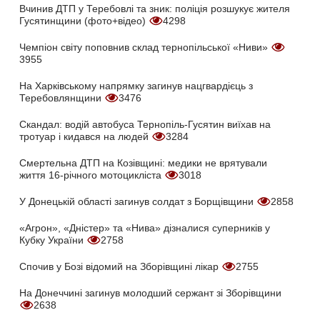
Вчинив ДТП у Теребовлі та зник: поліція розшукує жителя
Гусятинщини (фото+відео)
4298
Чемпіон світу поповнив склад тернопільської «Ниви»
3955
На Харківському напрямку загинув нацгвардієць з
Теребовлянщини
3476
Скандал: водій автобуса Тернопіль-Гусятин виїхав на
тротуар і кидався на людей
3284
Смертельна ДТП на Козівщині: медики не врятували
життя 16-річного мотоцикліста
3018
У Донецькій області загинув солдат з Борщівщини
2858
«Агрон», «Дністер» та «Нива» дізналися суперників у
Кубку України
2758
Спочив у Бозі відомий на Зборівщині лікар
2755
На Донеччині загинув молодший сержант зі Зборівщини
2638