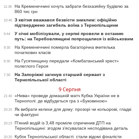
На Кременеччині хочуть забрати безхазяйну будівлю за
11:36
860 тис грн
З квітня вважався безвісти зниклим: офіційно
10:46
підтверджено загибель воїна з Тернопільщини
У січні мобілізували, у серпні провели в останню
9:44
путь: на Теребовлянщині попрощалися із військовим
На Кременеччині померла багаторічна вчителька
9:30
початкових класів
На Гусятинщину передали «Комбатанський хрест»
8:30
полеглого Героя
На Запоріжжі загинув старший сержант з
7:30
Тернопільської області
9 Серпня
«Нива» проведе домашній матч Кубка України не в
21:40
Тернополі: де відбудеться гра з «Буковиною»
Як вибрати келихи для дому: прозорі чи кольорові, гладкі
20:25
чи фактурні
П’яний водій із 3,48 проміле спричинив ДТП на
20:23
Тернопільщині: згодом з’ясувалася несподівана деталь
Кубок Тернопільської області: стали відомі фіналісти
20:20