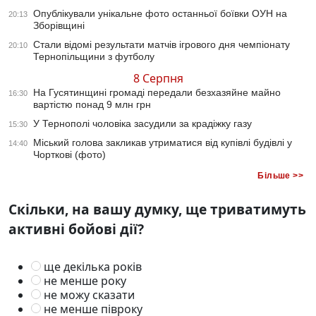
Опублікували унікальне фото останньої боївки ОУН на
20:13
Зборівщині
Стали відомі результати матчів ігрового дня чемпіонату
20:10
Тернопільщини з футболу
8 Серпня
На Гусятинщині громаді передали безхазяйне майно
16:30
вартістю понад 9 млн грн
У Тернополі чоловіка засудили за крадіжку газу
15:30
Міський голова закликав утриматися від купівлі будівлі у
14:40
Чорткові (фото)
Більше >>
Скільки, на вашу думку, ще триватимуть
активні бойові дії?
ще декілька років
не менше року
не можу сказати
не менше півроку