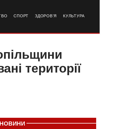
ТВО
СПОРТ
ЗДОРОВ’Я
КУЛЬТУРА
нопільщини
ані території
НОВИНИ