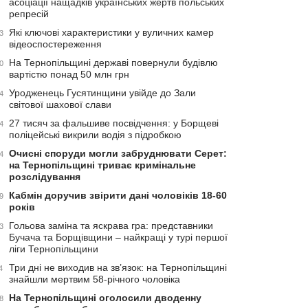
асоціації нащадків українських жертв польських
репресій
Які ключові характеристики у вуличних камер
3
відеоспостереження
На Тернопільщині державі повернули будівлю
0
вартістю понад 50 млн грн
Уродженець Гусятинщини увійде до Зали
4
світової шахової слави
27 тисяч за фальшиве посвідчення: у Борщеві
4
поліцейські викрили водія з підробкою
Очисні споруди могли забруднювати Серет:
4
на Тернопільщині триває кримінальне
розслідування
Кабмін доручив звірити дані чоловіків 18-60
9
років
Гольова заміна та яскрава гра: представники
3
Бучача та Борщівщини – найкращі у турі першої
ліги Тернопільщини
Три дні не виходив на зв’язок: на Тернопільщині
4
знайшли мертвим 58-річного чоловіка
На Тернопільщині оголосили дводенну
8