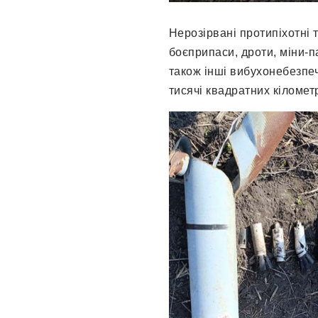
Нерозірвані протипіхотні т
боєприпаси, дроти, міни-п
також інші вибухонебезпеч
тисячі квадратних кілометр