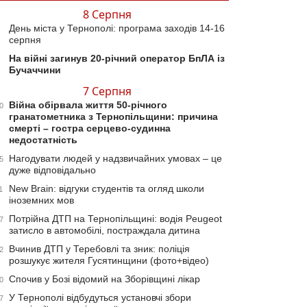
8 Серпня
День міста у Тернополі: програма заходів 14-16
серпня
На війні загинув 20-річний оператор БпЛА із
Бучаччини
7 Серпня
Війна обірвала життя 50-річного
0
гранатометника з Тернопільщини: причина
смерті – гостра серцево-судинна
недостатність
Нагодувати людей у надзвичайних умовах – це
5
дуже відповідально
New Brain: відгуки студентів та огляд школи
1
іноземних мов
Потрійна ДТП на Тернопільщині: водія Peugeot
7
затисло в автомобілі, постраждала дитина
Вчинив ДТП у Теребовлі та зник: поліція
2
розшукує жителя Гусятинщини (фото+відео)
Спочив у Бозі відомий на Зборівщині лікар
0
У Тернополі відбудуться установчі збори
7