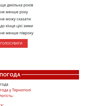
ще декілька років
не менше року
не можу сказати
до кінця цієї зими
не менше півроку
ПОГОДА
года
года у
Тернополі
логість:
ск: