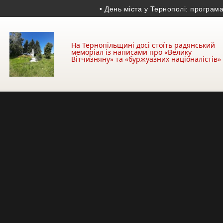
• День міста у Тернополі: програма заході
На Тернопільщині досі стоїть радянський
меморіал із написами про «Велику
Вітчизняну» та «буржуазних націоналістів»