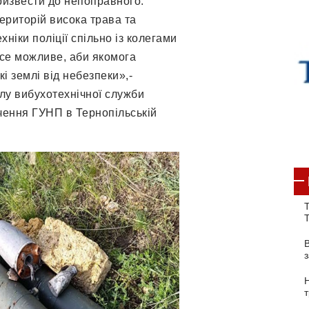
извести до непоправного.
ериторій висока трава та
ніки поліції спільно із колегами
усе можливе, аби якомога
і землі від небезпеки»,-
ілу вибухотехнічної служби
ачення ГУНП в Тернопільській
Т