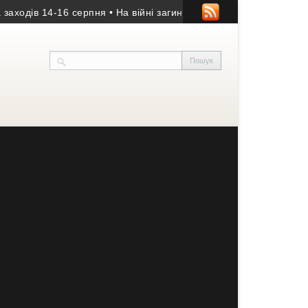
в 14-16 серпня
• На війні загинув 20-річний оператор БпЛА із Бу