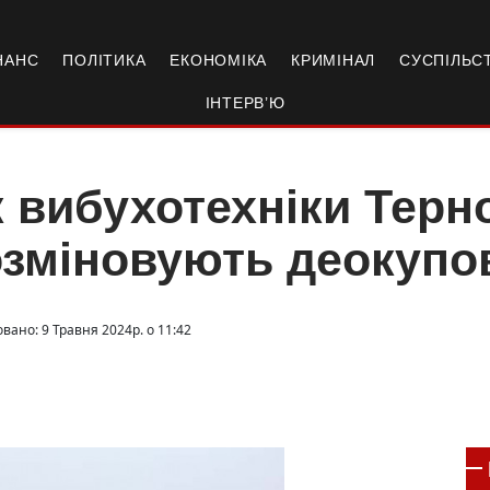
НАНС
ПОЛІТИКА
ЕКОНОМІКА
КРИМІНАЛ
СУСПІЛЬС
ІНТЕРВ’Ю
 вибухотехніки Тер
зміновують деокупов
вано: 9 Травня 2024р. о 11:42