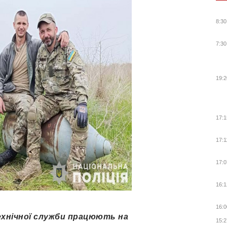
8:30
7:30
19:2
17:1
17:1
17:0
16:1
16:0
ехнічної служби працюють на
15:2