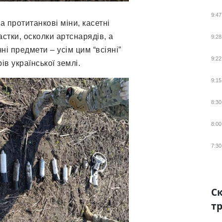
9:47
а протитанкові міни, касетні
астки, осколки артснарядів, а
9:28
ні предмети – усім цим “всіяні”
9:22
ів української землі.
9:15
8:30
8:00
7:30
Ск
тр