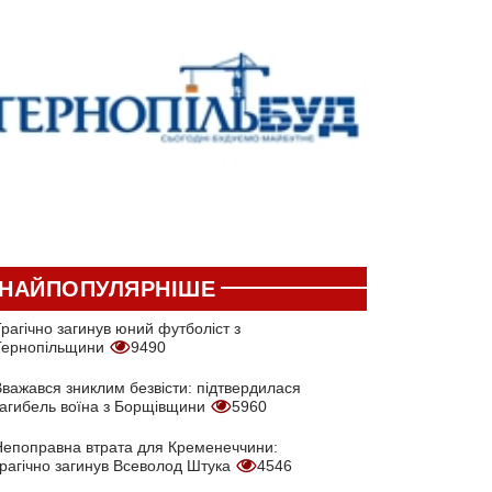
НАЙПОПУЛЯРНІШЕ
рагічно загинув юний футболіст з
Тернопільщини
9490
Вважався зниклим безвісти: підтвердилася
загибель воїна з Борщівщини
5960
Непоправна втрата для Кременеччини:
трагічно загинув Всеволод Штука
4546