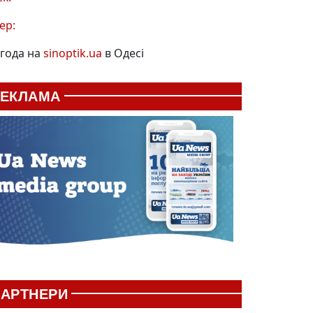
ер:
года на
sinoptik.ua
в Одесі
РЕКЛАМА
АРТНЕРИ