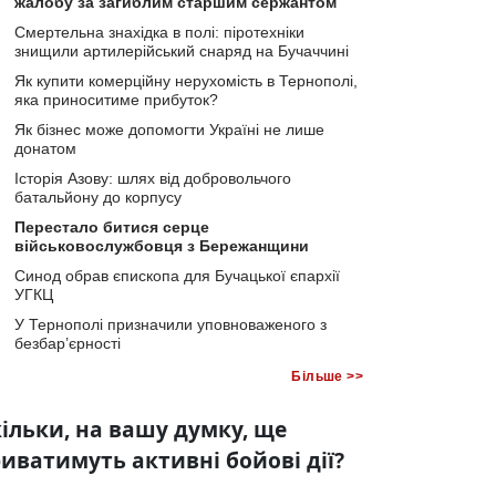
жалобу за загиблим старшим сержантом
Смертельна знахідка в полі: піротехніки
знищили артилерійський снаряд на Бучаччині
Як купити комерційну нерухомість в Тернополі,
яка приноситиме прибуток?
Як бізнес може допомогти Україні не лише
донатом
Історія Азову: шлях від добровольчого
батальйону до корпусу
Перестало битися серце
військовослужбовця з Бережанщини
Синод обрав єпископа для Бучацької єпархії
УГКЦ
У Тернополі призначили уповноваженого з
безбар’єрності
Більше >>
ільки, на вашу думку, ще
иватимуть активні бойові дії?