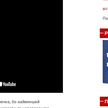
віт
По
П
печна, бо найменший