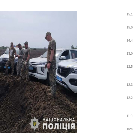
15:1
15:0
14:4
13:0
12:5
12:3
12:2
11:0
10:4