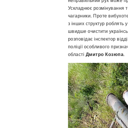
неправильний рух може пр
Ускладнює розмінування т
чагарники. Проте вибухотех
з інших структур роблять 
швидше очистити українськ
розповідає інспектор відд
поліції особливого призн
області
Дмитро Козюпа
.