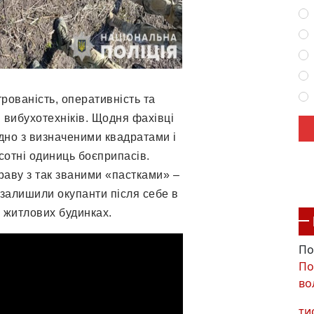
рованість, оперативність та
 вибухотехніків. Щодня фахівці
ідно з визначеними квадратами і
 сотні одиниць боєприпасів.
раву з так званими «пастками» –
 залишили окупанти після себе в
у житлових будинках.
По
По
во
ти