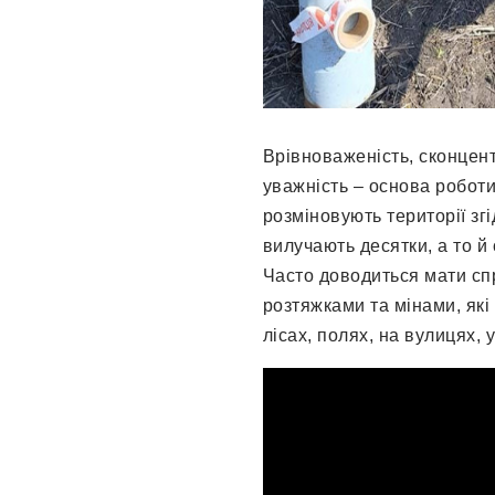
Врівноваженість, сконцент
уважність – основа роботи
розміновують території зг
вилучають десятки, а то й
Часто доводиться мати сп
розтяжками та мінами, які
лісах, полях, на вулицях, 