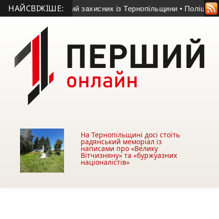
НАЙСВІЖІШЕ:
загинув молодий захисник із Тернопільщини
• Поліція встанов
На Тернопільщині досі стоїть
радянський меморіал із
написами про «Велику
Вітчизняну» та «буржуазних
націоналістів»