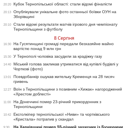
Кубок Тернопільської області: стали відомі фіналісти
20:20
Опублікували унікальне фото останньої боївки ОУН на
20:13
Зборівщині
Стали відомі результати матчів ігрового дня чемпіонату
20:10
Тернопільщини з футболу
8 Серпня
На Гусятинщині громаді передали безхазяйне майно
16:30
вартістю понад 9 млн грн
У Тернополі чоловіка засудили за крадіжку газу
15:30
Міський голова закликав утриматися від купівлі будівлі у
14:40
Чорткові (фото)
Псевдобанкір ошукав жительку Кременця на 28 тисяч
13:01
гривень
Воїн з Тернопільщини з позивним «Хижак» нагороджений
12:27
«Хрестом доблесті»
На Донеччині помер 23-річний прикордонник з
11:00
Тернопільщини
Ексголкіпер тернопільської «Ниви» та чортківського
10:42
«Кристала» потрапив у скандал
На Харківщині помер 55-річний захисник із Бучаччини
9:30