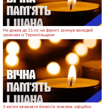
Не дожив до 21-го: на фронті загинув молодий
захисник із Тернопільщини
З квітня вважався безвісти зниклим: офіційно