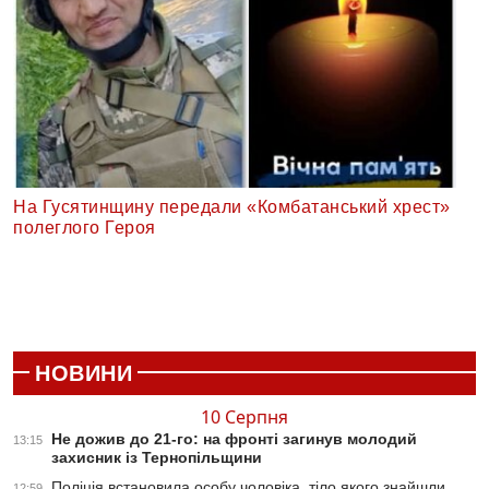
На Гусятинщину передали «Комбатанський хрест»
полеглого Героя
НОВИНИ
10 Серпня
Не дожив до 21-го: на фронті загинув молодий
13:15
захисник із Тернопільщини
Поліція встановила особу чоловіка, тіло якого знайшли
12:59