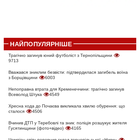
НАЙПОПУЛЯРНІШЕ
Трагічно загинув юний футболіст з Тернопільщини
9713
Вважався зниклим безвісти: підтвердилася загибель воїна
з Борщівщини
6003
Непоправна втрата для Кременеччини: трагічно загинув
Всеволод Штука
4549
Хресна хода до Почаєва викликала хвилю обурення: що
сталося
4506
Вчинив ДТП у Теребовлі та зник: поліція розшукує жителя
Гусятинщини (фото+відео)
4165
Чемпіон світу поповнив склад тернопільської «Ниви»