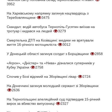
3952
На Харківському напрямку загинув нацгвардієць з
Теребовлянщини
3475
Скандал: водій автобуса Тернопіль-Гусятин виїхав на
тротуар і кидався на людей
3279
Смертельна ДТП на Козівщині: медики не врятували
життя 16-річного мотоцикліста
3012
У Донецькій області загинув солдат з Борщівщини
2858
«Агрон», «Дністер» та «Нива» дізналися суперників у
Кубку України
2758
Спочив у Бозі відомий на Зборівщині лікар
2724
На Донеччині загинув молодший сержант зі Зборівщини
2636
На Тернопільщині апеляційний суд підтвердив 15-річний
вирок за вбивство випускниці
2327