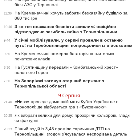
біля АЗС у Тернополі
На Кременеччині хочуть забрати безхазяйну будівлю за
11:36
860 тис грн
З квітня вважався безвісти зниклим: офіційно
10:46
підтверджено загибель воїна з Тернопільщини
У січні мобілізували, у серпні провели в останню
9:44
путь: на Теребовлянщині попрощалися із військовим
На Кременеччині померла багаторічна вчителька
9:30
початкових класів
На Гусятинщину передали «Комбатанський хрест»
8:30
полеглого Героя
На Запоріжжі загинув старший сержант з
7:30
Тернопільської області
9 Серпня
«Нива» проведе домашній матч Кубка України не в
21:40
Тернополі: де відбудеться гра з «Буковиною»
Як вибрати келихи для дому: прозорі чи кольорові, гладкі
20:25
чи фактурні
П’яний водій із 3,48 проміле спричинив ДТП на
20:23
Тернопільщині: згодом з’ясувалася несподівана деталь