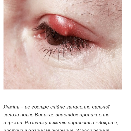
Ячмінь – це гостре гнійне запалення сальної
залози повік. Виникає внаслідок проникнення
інфекції. Розвитку ячменю сприяють недокрів’я,
нестача в організмі вітамінів. Захворювання