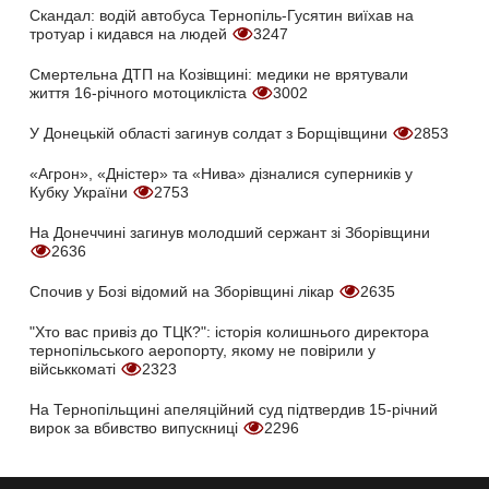
Скандал: водій автобуса Тернопіль-Гусятин виїхав на
тротуар і кидався на людей
3247
Смертельна ДТП на Козівщині: медики не врятували
життя 16-річного мотоцикліста
3002
У Донецькій області загинув солдат з Борщівщини
2853
«Агрон», «Дністер» та «Нива» дізналися суперників у
Кубку України
2753
На Донеччині загинув молодший сержант зі Зборівщини
2636
Спочив у Бозі відомий на Зборівщині лікар
2635
"Хто вас привіз до ТЦК?": історія колишнього директора
тернопільського аеропорту, якому не повірили у
військкоматі
2323
На Тернопільщині апеляційний суд підтвердив 15-річний
вирок за вбивство випускниці
2296