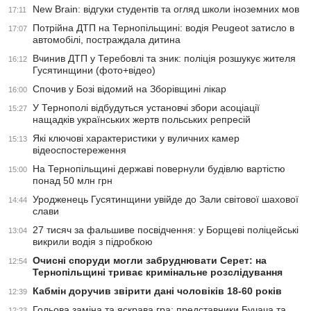
New Brain: відгуки студентів та огляд школи іноземних мов
17:11
Потрійна ДТП на Тернопільщині: водія Peugeot затисло в
17:07
автомобілі, постраждала дитина
Вчинив ДТП у Теребовлі та зник: поліція розшукує жителя
16:12
Гусятинщини (фото+відео)
Спочив у Бозі відомий на Зборівщині лікар
16:00
У Тернополі відбудуться установчі збори асоціації
15:27
нащадків українських жертв польських репресій
Які ключові характеристики у вуличних камер
15:13
відеоспостереження
На Тернопільщині державі повернули будівлю вартістю
15:00
понад 50 млн грн
Уродженець Гусятинщини увійде до Зали світової шахової
14:44
слави
27 тисяч за фальшиве посвідчення: у Борщеві поліцейські
13:04
викрили водія з підробкою
Очисні споруди могли забруднювати Серет: на
12:54
Тернопільщині триває кримінальне розслідування
Кабмін доручив звірити дані чоловіків 18-60 років
12:39
Гольова заміна та яскрава гра: представники Бучача та
12:23