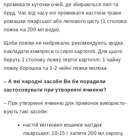
промивати куточки очей, де збираються пил та
бруд. Час від часу очі промивати настоєм трави
ромашки лікарської або липового цвіту (1 столова
ложка на 200 мл води).
Щоби повіки не набрякали, рекомендують зрідка
накладати компреси із сирої картоплі. Для цього
беруть 1 столову ложку тертої картоплі, 1 чайну
ложку борошна та 1-2 чайні ложки молока.
– А які народні засоби Ви би порадили
застосовувати при утворенні ячменю?
– При утворенні ячменю для примочок використо­
вують такі засоби:
настій квіткових кошиків нагідок
лікарських: 10-15 г залити 200 мл окропу,