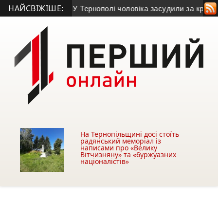
НАЙСВІЖІШЕ:
д 9 млн грн
• У Тернополі чоловіка засудили за крадіжку газу
На Тернопільщині досі стоїть
радянський меморіал із
написами про «Велику
Вітчизняну» та «буржуазних
націоналістів»