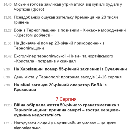
Міський голова закликав утриматися від купівлі будівлі у
14:40
Чорткові (фото)
Псевдобанкір ошукав жительку Кременця на 28 тисяч
13:01
гривень
Воїн з Тернопільщини з позивним «Хижак» нагороджений
12:27
«Хрестом доблесті»
На Донеччині помер 23-річний прикордонник з
11:00
Тернопільщини
Ексголкіпер тернопільської «Ниви» та чортківського
10:42
«Кристала» потрапив у скандал
На Харківщині помер 55-річний захисник із Бучаччини
9:30
День міста у Тернополі: програма заходів 14-16 серпня
8:30
На війні загинув 20-річний оператор БпЛА із
7:30
Бучаччини
7 Серпня
Війна обірвала життя 50-річного гранатометника з
19:20
Тернопільщини: причина смерті – гостра серцево-
судинна недостатність
Нагодувати людей у надзвичайних умовах – це дуже
17:15
відповідально