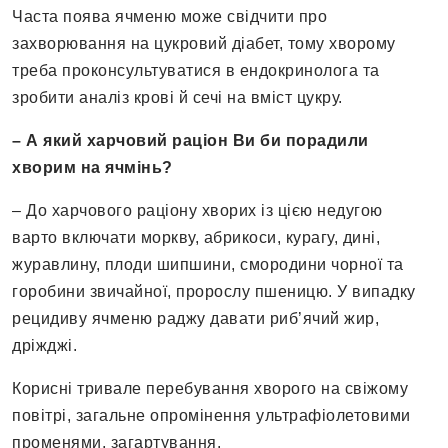
Часта поява ячменю може свідчити про
захворювання на цукровий діабет, тому хворому
треба проконсультуватися в ендокринолога та
зробити аналіз крові й сечі на вміст цукру.
– А який харчовий раціон Ви би порадили
хворим на ячмінь?
– До харчового раціону хворих із цією недугою
варто включати моркву, абрикоси, курагу, дині,
журавлину, плоди шипшини, смородини чорної та
горобини звичайної, пророслу пшеницю. У випадку
рецидиву ячменю раджу давати риб’ячий жир,
дріжджі.
Корисні тривале перебування хворого на свіжому
повітрі, загальне опромінення ультрафіолетовими
променями, загартування.