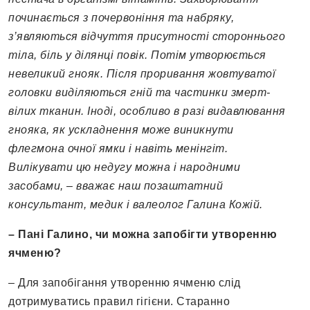
починається з почервоніння та набряку,
з’являються відчуття при­сутності стороннього
тіла, біль у ділянці повік. Потім утворюється
невеликий гнояк. Після проривання жовтуватої
головки виділяються гній та частинки змерт­
вілих тканин. Іноді, особливо в разі видавлювання
гнояка, як ускладнення може ви­никнути
флегмона очної ямки і навіть менінгіт.
Вилікувати цю недугу можна і народними
засобами, – вважає наш позаштатний
консультант, медик і валеолог Галина Кожій.
– Пані Галино, чи можна запобігти утворенню
ячменю?
– Для запобігання утворенню ячменю слід
дотримуватись правил гігієни. Старанно