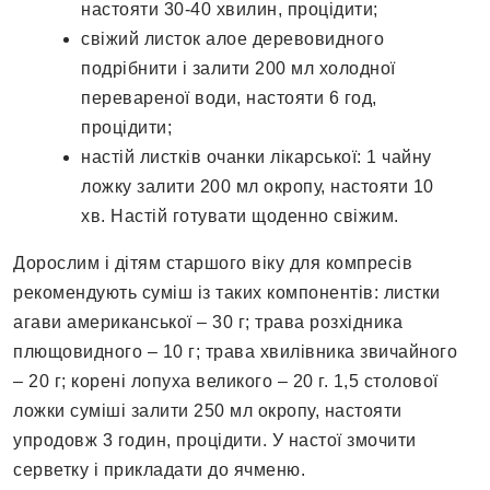
настояти 30-40 хвилин, процідити;
свіжий листок алое деревовидного
подрібни­ти і залити 200 мл холодної
перевареної води, настояти 6 год,
процідити;
настій листків очанки лікарської: 1 чайну
ложку залити 200 мл окропу, настояти 10
хв. Настій готувати щоденно свіжим.
Дорослим і дітям старшого віку для компресів
рекомендують суміш із таких компонентів: листки
агави американської – 30 г; трава розхідника
плющовидного – 10 г; трава хвилівника звичайного
– 20 г; корені лопуха великого – 20 г. 1,5 столової
ложки суміші залити 250 мл окропу, настояти
упродовж 3 годин, процідити. У настої змочити
серветку і прикладати до ячменю.