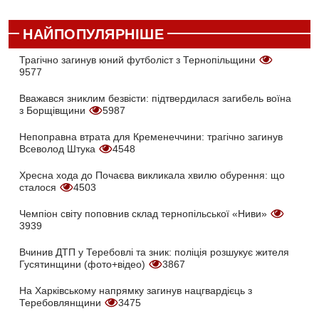
НАЙПОПУЛЯРНІШЕ
Трагічно загинув юний футболіст з Тернопільщини
9577
Вважався зниклим безвісти: підтвердилася загибель воїна
з Борщівщини
5987
Непоправна втрата для Кременеччини: трагічно загинув
Всеволод Штука
4548
Хресна хода до Почаєва викликала хвилю обурення: що
сталося
4503
Чемпіон світу поповнив склад тернопільської «Ниви»
3939
Вчинив ДТП у Теребовлі та зник: поліція розшукує жителя
Гусятинщини (фото+відео)
3867
На Харківському напрямку загинув нацгвардієць з
Теребовлянщини
3475