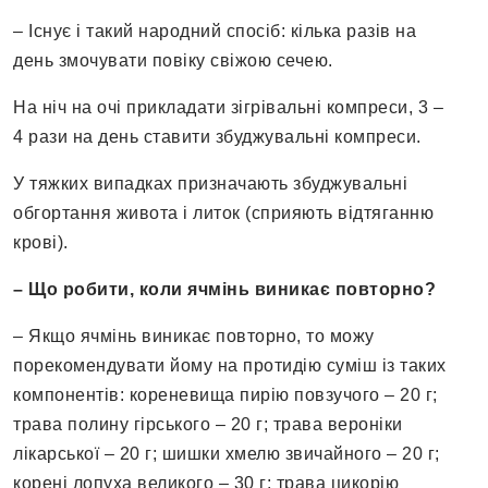
– Існує і такий народний спосіб: кілька разів на
день змочувати повіку свіжою сечею.
На ніч на очі прикладати зігрівальні компреси, 3 –
4 рази на день ставити збуджувальні компреси.
У тяжких випадках призначають збуджувальні
обгортання живота і литок (спри­яють відтяганню
крові).
– Що робити, коли ячмінь виникає повторно?
– Якщо ячмінь виникає повторно, то можу
порекомендувати йому на протидію суміш із таких
компонентів: кореневища пирію повзучого – 20 г;
трава полину гірського – 20 г; трава вероніки
лікарської – 20 г; шишки хмелю звичайного – 20 г;
корені лопуха великого – 30 г; трава цикорію