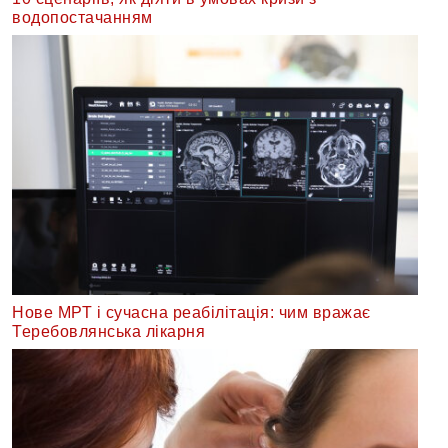
водопостачанням
Нове МРТ і сучасна реабілітація: чим вражає
Теребовлянська лікарня