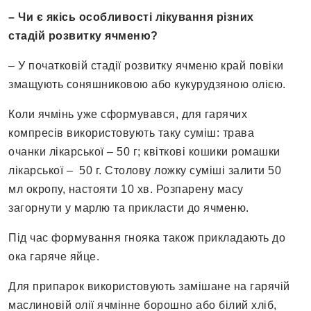
–
Чи є якісь особливості лікування різних
стадій розвитку ячменю?
– У початковій стадії розвитку ячменю край повіки
змащують соняшниковою або кукурудзяною олією.
Коли ячмінь уже сформувався, для гарячих
компресів використовують таку суміш: трава
очанки лікарської – 50 г; квіткові кошики ромашки
лікарської – 50 г. Столову ложку суміші залити 50
мл окропу, настояти 10 хв. Розпарену масу
загорнути у марлю та прикласти до ячменю.
Під час формування гнояка також прикладають до
ока гаряче яйце.
Для припарок використовують замішане на гарячій
маслиновій олії ячмінне бо­рошно або білий хліб,