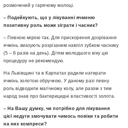
розмочений у гарячому молоці.
– Подейкують, що у лікуванні ячменю
позитивну роль може зіграти і часник?
– Певною мірою так. Для прискорення дозрівання
ячмінь змазують розрізаним навпіл зубком часнику
(5 – 6 разів на день). Дітям молодшого віку цю
процедуру не рекомендую.
На Львівщині та в Карпатах радили натирати
ячмінь золотою обручкою. У дано­му разі певну
роль відводили магічному колу, але разом з тим
народ знав про бактерицидні властивості золота.
– На Вашу думку, чи потрібно для лікування
цієї недуги змочувати чимось повіки та робити
на них компреси?