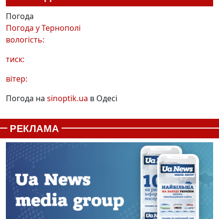
Погода
Погода у
Тернополі
вологість:
тиск:
вітер:
Погода на
sinoptik.ua
в Одесі
РЕКЛАМА