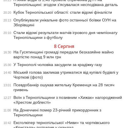
20:23
Тернопільщині: згодом з’ясувалася несподівана деталь
Кубок Тернопільської області: стали відомі фіналісти
20:20
Опублікували унікальне фото останньої боївки ОУН на
20:13
Зборівщині
Стали відомі результати матчів ігрового дня чемпіонату
20:10
Тернопільщини з футболу
8 Серпня
На Гусятинщині громаді передали безхазяйне майно
16:30
вартістю понад 9 млн грн
У Тернополі чоловіка засудили за крадіжку газу
15:30
Міський голова закликав утриматися від купівлі будівлі у
14:40
Чорткові (фото)
Псевдобанкір ошукав жительку Кременця на 28 тисяч
13:01
гривень
Воїн з Тернопільщини з позивним «Хижак» нагороджений
12:27
«Хрестом доблесті»
На Донеччині помер 23-річний прикордонник з
11:00
Тернопільщини
Ексголкіпер тернопільської «Ниви» та чортківського
10:42
«Кристала» потрапив у скандал