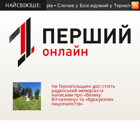
НАЙСВІЖІШЕ:
тяги лідерів
• Спочив у Бозі відомий у Тернополі лікар
• Не 
На Тернопільщині досі стоїть
радянський меморіал із
написами про «Велику
Вітчизняну» та «буржуазних
націоналістів»