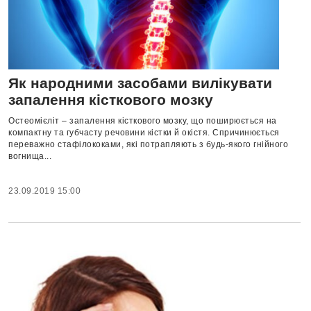
Як народними засобами вилікувати
запалення кісткового мозку
Остеомієліт – запалення кісткового мозку, що поширюється на
компактну та губча­сту речовини кістки й окістя. Спричинюється
переважно стафілококами, які потрапляють з будь-якого гнійного
вогнища...
23.09.2019 15:00