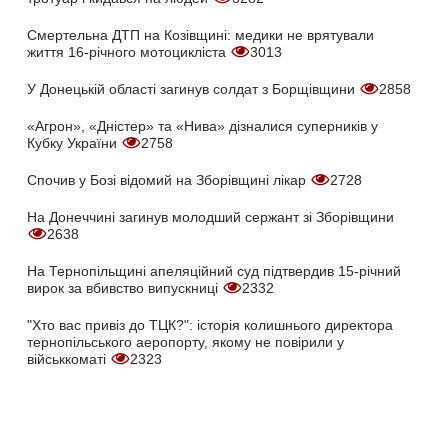
Смертельна ДТП на Козівщині: медики не врятували
життя 16-річного мотоцикліста
3013
У Донецькій області загинув солдат з Борщівщини
2858
«Агрон», «Дністер» та «Нива» дізналися суперників у
Кубку України
2758
Спочив у Бозі відомий на Зборівщині лікар
2728
На Донеччині загинув молодший сержант зі Зборівщини
2638
На Тернопільщині апеляційний суд підтвердив 15-річний
вирок за вбивство випускниці
2332
"Хто вас привіз до ТЦК?": історія колишнього директора
тернопільського аеропорту, якому не повірили у
військкоматі
2323