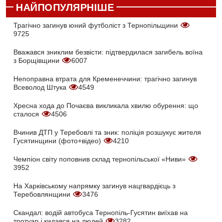
НАЙПОПУЛЯРНІШЕ
Трагічно загинув юний футболіст з Тернопільщини
9725
Вважався зниклим безвісти: підтвердилася загибель воїна
з Борщівщини
6007
Непоправна втрата для Кременеччини: трагічно загинув
Всеволод Штука
4549
Хресна хода до Почаєва викликала хвилю обурення: що
сталося
4506
Вчинив ДТП у Теребовлі та зник: поліція розшукує жителя
Гусятинщини (фото+відео)
4210
Чемпіон світу поповнив склад тернопільської «Ниви»
3952
На Харківському напрямку загинув нацгвардієць з
Теребовлянщини
3476
Скандал: водій автобуса Тернопіль-Гусятин виїхав на
тротуар і кидався на людей
3282