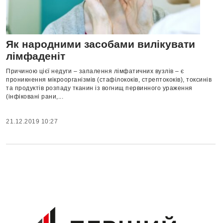
Як народними засобами вилікувати
лімфаденіт
Причиною цієї недуги – запалення лімфатичних вузлів – є
проникнення мікроорганізмів (стафілококів, стрептококів), ток­синів
та продуктів розпаду тканин із вогнищ первинного ураження
(інфіковані рани,...
21.12.2019 10:27