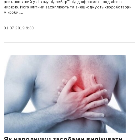
розташований у лівому підребер’ї під діафрагмою, над лівою
ниркою. Його клітини захоплюють та знешкоджують хвороботворні
мікроби,...
01.07.2019 9:30
Як народними засобами вилікувати