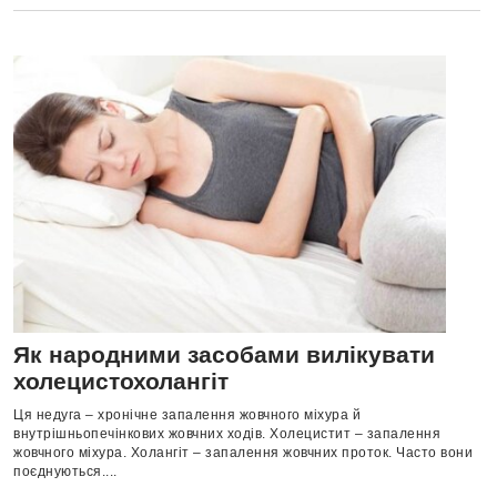
Як народними засобами вилікувати
холецистохолангіт
Ця недуга – хронічне запалення жовчного міхура й
внутрішньопечінкових жовчних ходів. Холецистит – запалення
жовчного міхура. Холангіт – запалення жовчних проток. Часто вони
поєднуються....