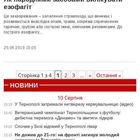
езофагіт
Це захворювання – запалення стравоходу, що виникає і
розвивається внаслідок опіків, травм, зокрема спричинених
гарячою, грубою або гострою їжею, хімічними речовинами. До
гострого езофагігу...
25.06.2019 10:05
Сторінка 1 з 4
1
2
3
...
»
Остання »
НОВИНИ
10 Серпня
У Тернополі затримали нетверезу кермувальницю (відео)
15:19
Ветеранський чемпіонат Тернопільщини з футболу:
14:40
дебютна перемога «Динамо» та звитяги лідерів
Спочив у Бозі відомий у Тернополі лікар
14:02
Не дожив до 21-го: на фронті загинув молодий
13:15