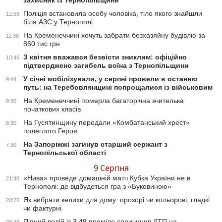
захисник із Тернопільщини
Поліція встановила особу чоловіка, тіло якого знайшли
12:59
біля АЗС у Тернополі
На Кременеччині хочуть забрати безхазяйну будівлю за
11:36
860 тис грн
З квітня вважався безвісти зниклим: офіційно
10:46
підтверджено загибель воїна з Тернопільщини
У січні мобілізували, у серпні провели в останню
9:44
путь: на Теребовлянщині попрощалися із військовим
На Кременеччині померла багаторічна вчителька
9:30
початкових класів
На Гусятинщину передали «Комбатанський хрест»
8:30
полеглого Героя
На Запоріжжі загинув старший сержант з
7:30
Тернопільської області
9 Серпня
«Нива» проведе домашній матч Кубка України не в
21:40
Тернополі: де відбудеться гра з «Буковиною»
Як вибрати келихи для дому: прозорі чи кольорові, гладкі
20:25
чи фактурні
П’яний водій із 3,48 проміле спричинив ДТП на