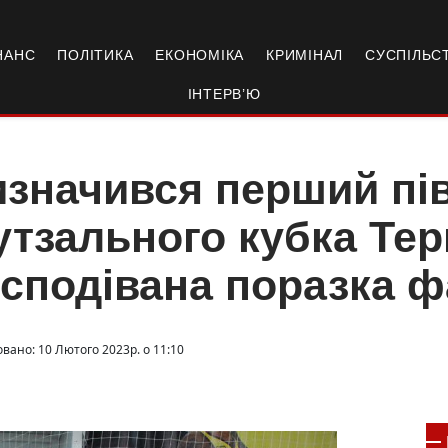
НАНС
ПОЛІТИКА
ЕКОНОМІКА
КРИМІНАЛ
СУСПІЛЬС
ІНТЕРВ’Ю
значився перший пі
тзального кубка Те
сподівана поразка 
овано: 10 Лютого 2023р. о 11:10