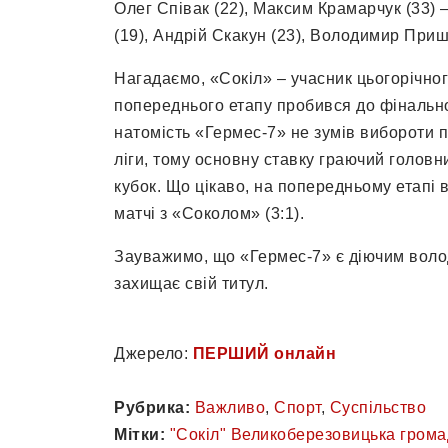
Олег Співак (22), Максим Крамарчук (33) 
(19), Андрій Скакун (23), Володимир Приш
Нагадаємо, «Сокіл» – учасник цьогорічног
попереднього етапу пробився до фінальної
натомість «Гермес-7» не зумів вибороти п
ліги, тому основну ставку граючий головн
кубок. Що цікаво, на попередньому етапі 
матчі з «Соколом» (3:1).
Зауважимо, що «Гермес-7» є діючим воло
захищає свій титул.
Джерело:
ПЕРШИЙ онлайн
Рубрика:
Важливо
,
Спорт
,
Суспільство
Мітки:
"Сокіл" Великоберезовицька гром