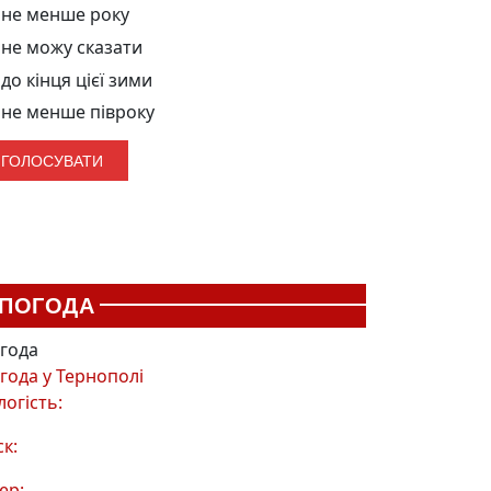
не менше року
не можу сказати
до кінця цієї зими
не менше півроку
ПОГОДА
года
года у
Тернополі
логість:
ск:
ер: