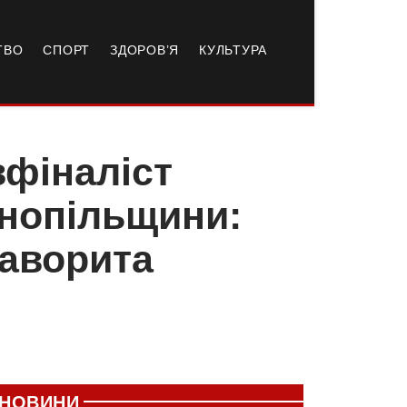
ТВО
СПОРТ
ЗДОРОВ’Я
КУЛЬТУРА
вфіналіст
рнопільщини:
фаворита
НОВИНИ