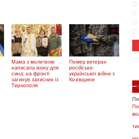
Мама з молитвою
Помер ветеран
написала ікону для
російсько-
сина: на фронті
української війни з
загинув захисник із
Козівщини
Тернополя
По
По
во
ти
віт