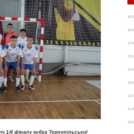
15:3
15:0
13:3
13:1
12:4
12:0
11:5
11:4
10:5
тч 1
/
4 фіналу кубка Тернопільської