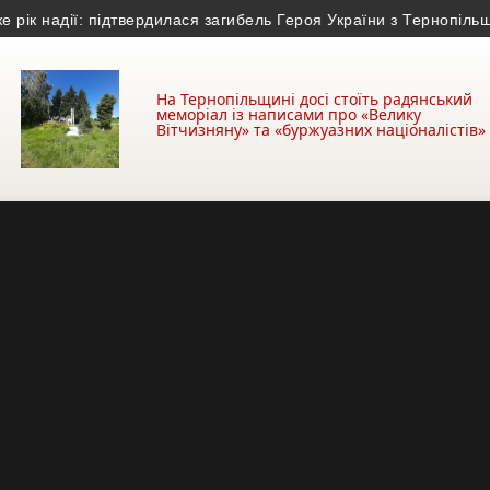
адії: підтвердилася загибель Героя України з Тернопільщини
• 
На Тернопільщині досі стоїть радянський
меморіал із написами про «Велику
Вітчизняну» та «буржуазних націоналістів»