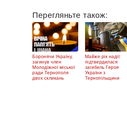
Перегляньте також:
Боронячи Україну,
Майже рік надії:
загинув член
підтвердилася
Молодіжної міської
загибель Героя
ради Тернополя
України з
двох скликань
Тернопільщини