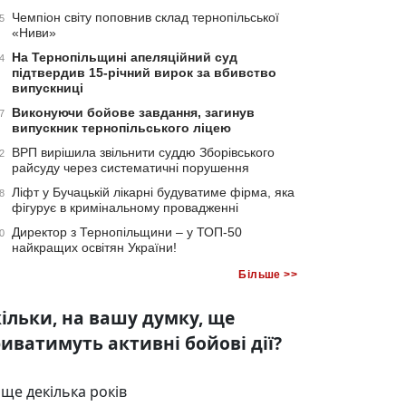
Чемпіон світу поповнив склад тернопільської
5
«Ниви»
На Тернопільщині апеляційний суд
4
підтвердив 15-річний вирок за вбивство
випускниці
Виконуючи бойове завдання, загинув
7
випускник тернопільського ліцею
ВРП вирішила звільнити суддю Зборівського
2
райсуду через систематичні порушення
Ліфт у Бучацькій лікарні будуватиме фірма, яка
8
фігурує в кримінальному провадженні
Директор з Тернопільщини – у ТОП-50
0
найкращих освітян України!
Більше >>
ільки, на вашу думку, ще
иватимуть активні бойові дії?
ще декілька років