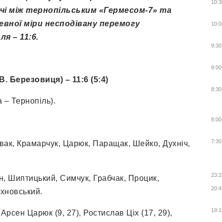
10:3
тчі між тернопільським «Гермесом-7» та
вної міри несподівану перемогу
10:0
я – 11:6.
9:30
9:00
. Березовиця) – 11:6 (5:4)
8:30
 – Тернопіль).
8:00
7:30
івак, Крамарчук, Царюк, Паращак, Шейко, Духніч,
23:2
, Шиптицький, Симчук, Грабчак, Процик,
20:4
ахновський.
19:1
 Арсен Царюк (9, 27), Ростислав Ціх (17, 29),