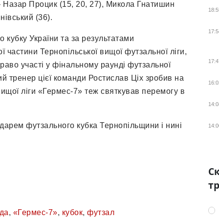
– Назар Процик (15, 20, 27), Микола Гнатишин
18:5
нівський (36).
17:5
о кубку України та за результатами
 частини Тернопільської вищої футзальної ліги,
17:4
раво участі у фінальному раунді футзальної
ий тренер цієї команди Ростислав Ціх зробив на
16:0
вищої ліги «Гермес-7» теж святкував перемогу в
14:0
дарем футзального кубка Тернопільщини і нині
14:0
Ск
тр
ада
,
«Гермес-7»
,
кубок
,
футзал