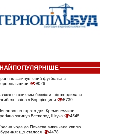
НАЙПОПУЛЯРНІШЕ
рагічно загинув юний футболіст з
Тернопільщини
9026
Вважався зниклим безвісти: підтвердилася
загибель воїна з Борщівщини
5730
Непоправна втрата для Кременеччини:
трагічно загинув Всеволод Штука
4545
Хресна хода до Почаєва викликала хвилю
обурення: що сталося
4478