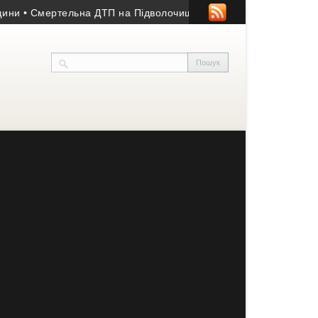
Смертельна ДТП на Підволочищині: загинула жінка, двоє люде