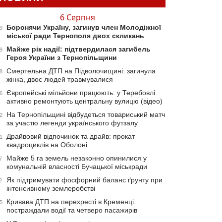
6 Серпня
Боронячи Україну, загинув член Молодіжної
9
міської ради Тернополя двох скликань
Майже рік надії: підтвердилася загибель
9
Героя України з Тернопільщини
Смертельна ДТП на Підволочищині: загинула
8
жінка, двоє людей травмувалися
Європейські мільйони працюють: у Теребовлі
6
активно ремонтують центральну вулицю (відео)
На Тернопільщині відбудеться товариський матч
2
за участю легенди українського футзалу
Драйвовий відпочинок та драйв: прокат
1
квадроциклів на Оболоні
Майже 5 га земель незаконно опинилися у
7
комунальній власності Бучацької міськради
Як підтримувати фосфорний баланс ґрунту при
2
інтенсивному землеробстві
Кривава ДТП на перехресті в Кременці:
5
постраждали водії та четверо пасажирів