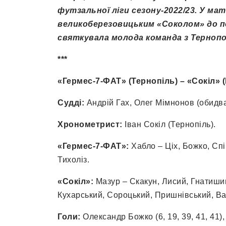
футзальної ліги сезону-2022
/23
. У ма
великоберезовицьким «Соколом» до пе
святкувала молода команда з Тернопол
***
«Гермес-7-ФАТ» (Тернопіль) – «Сокіл» (В
Судді:
Андрій Гах, Олег Мімнонов (обидва
Хронометрист:
Іван Сокіл (Тернопіль).
«Гермес-7-ФАТ»:
Хабло – Ціх, Божко, Сп
Тихоліз.
«Сокіл»:
Мазур – Скакун, Лисий, Гнатишин
Кухарський, Сороцький, Пришнівський, В
Голи:
Олександр Божко (6, 19, 39, 41, 41),