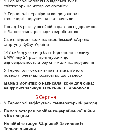
У Тернополі капітально відремонтують
0
світлофори на чотирьох локаціях
У Тернополі перевірили кондиціонери в
0
транспорті: порушення вже виявили
Понад 15 років у швейній справі: як підприємець
із Лановеччини розширив виробництво
Стало відомо, коли великогаївський «Агрон»
стартує у Кубку України
147 км/год у селищі біля Тернополя: водійку
BMW, яку 24 рази притягували до
відповідальності, знову спіймали на порушенні
У Тернополі чоловік випав із вікна п’ятого
поверху: очевидці розповіли, що сталося
Мама з молитвою написала ікону для сина:
на фронті загинув захисник із Тернополя
5 Серпня
У Тернополі зафіксували температурний рекорд
2
Помер ветеран російсько-української війни
7
з Козівщини
На війні загинув 33-річний Захисник із
5
Тернопільщини