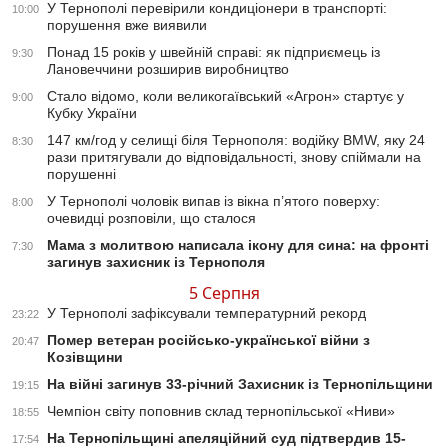
У Тернополі перевірили кондиціонери в транспорті:
10:00
порушення вже виявили
Понад 15 років у швейній справі: як підприємець із
9:30
Лановеччини розширив виробництво
Стало відомо, коли великогаївський «Агрон» стартує у
9:00
Кубку України
147 км/год у селищі біля Тернополя: водійку BMW, яку 24
8:30
рази притягували до відповідальності, знову спіймали на
порушенні
У Тернополі чоловік випав із вікна п’ятого поверху:
8:00
очевидці розповіли, що сталося
Мама з молитвою написала ікону для сина: на фронті
7:30
загинув захисник із Тернополя
5 Серпня
У Тернополі зафіксували температурний рекорд
23:22
Помер ветеран російсько-української війни з
20:47
Козівщини
На війні загинув 33-річний Захисник із Тернопільщини
19:15
Чемпіон світу поповнив склад тернопільської «Ниви»
18:55
На Тернопільщині апеляційний суд підтвердив 15-
17:54