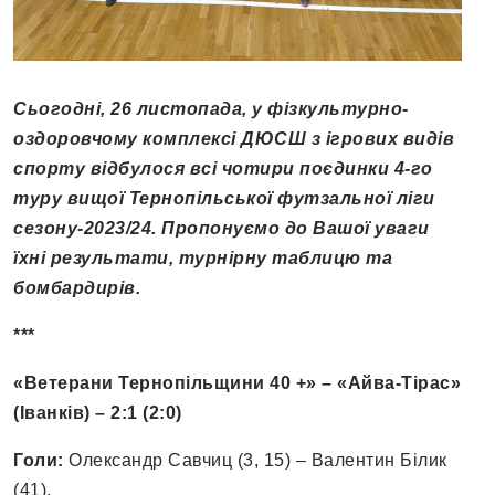
Сьогодні, 26 листопада, у фізкультурно-
оздоровчому комплексі ДЮСШ з ігрових видів
спорту відбулося всі чотири поєдинки 4-го
туру вищої Тернопільської футзальної ліги
сезону-2023/24. Пропонуємо до Вашої уваги
їхні результати, турнірну таблицю та
бомбардирів.
***
«Ветерани Тернопільщини 40 +» – «Айва-Тірас»
(Іванків) – 2:1 (2:0)
Голи:
Олександр Савчиц (3, 15) – Валентин Білик
(41).