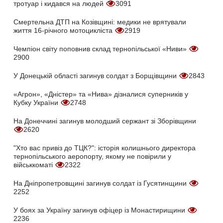
тротуар і кидався на людей
3091
Смертельна ДТП на Козівщині: медики не врятували
життя 16-річного мотоцикліста
2919
Чемпіон світу поповнив склад тернопільської «Ниви»
2900
У Донецькій області загинув солдат з Борщівщини
2843
«Агрон», «Дністер» та «Нива» дізналися суперників у
Кубку України
2748
На Донеччині загинув молодший сержант зі Зборівщини
2620
"Хто вас привіз до ТЦК?": історія колишнього директора
тернопільського аеропорту, якому не повірили у
військкоматі
2322
На Дніпропетровщині загинув солдат із Гусятинщини
2252
У боях за Україну загинув офіцер із Монастирищини
2236