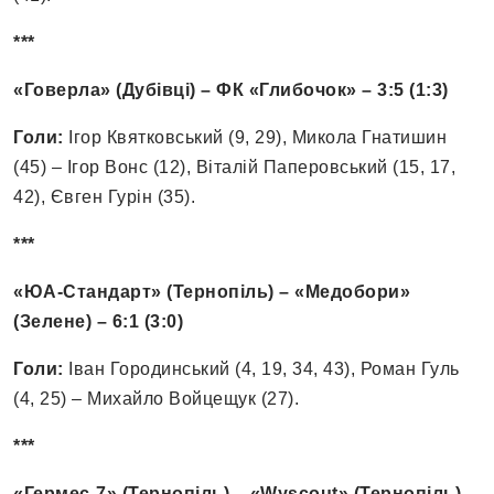
***
«Говерла» (Дубівці) – ФК «Глибочок» – 3:5 (1:3)
Голи:
Ігор Квятковський (9, 29), Микола Гнатишин
(45) – Ігор Вонс (12), Віталій Паперовський (15, 17,
42), Євген Гурін (35).
***
«ЮА-Стандарт» (Тернопіль) – «Медобори»
(Зелене) – 6:1 (3:0)
Голи:
Іван Городинський (4, 19, 34, 43), Роман Гуль
(4, 25) – Михайло Войцещук (27).
***
«Гермес-7» (Тернопіль) – «Wyscout» (Тернопіль)