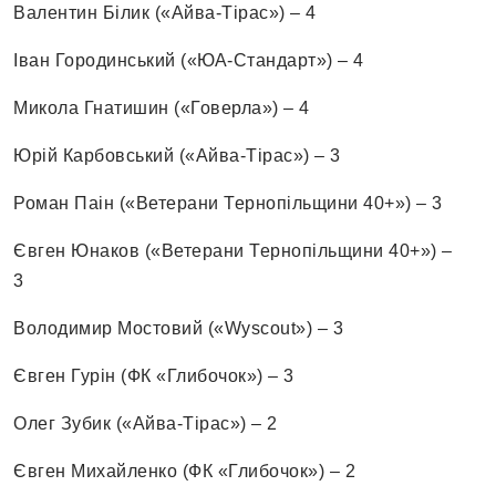
Валентин Білик («Айва-Тірас») – 4
Іван Городинський («ЮА-Стандарт») – 4
Микола Гнатишин («Говерла») – 4
Юрій Карбовський («Айва-Тірас») – 3
Роман Паін («Ветерани Тернопільщини 40+») – 3
Євген Юнаков («Ветерани Тернопільщини 40+») –
3
Володимир Мостовий («Wyscout») – 3
Євген Гурін (ФК «Глибочок») – 3
Олег Зубик («Айва-Тірас») – 2
Євген Михайленко (ФК «Глибочок») – 2