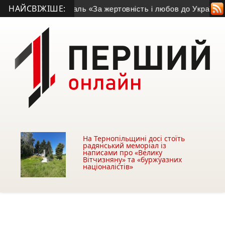
НАЙСВІЖІШЕ:
тримав медаль «За жертовність і любов до України»
• Понад 
На Тернопільщині досі стоїть
радянський меморіал із
написами про «Велику
Вітчизняну» та «буржуазних
націоналістів»