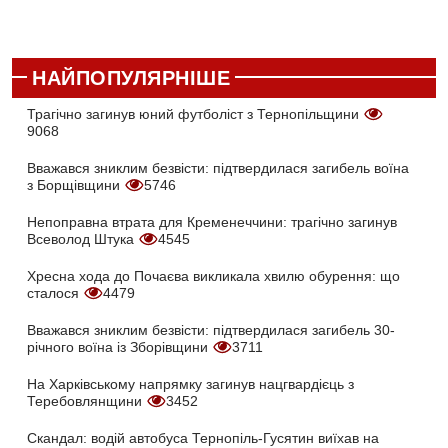
НАЙПОПУЛЯРНІШЕ
Трагічно загинув юний футболіст з Тернопільщини
9068
Вважався зниклим безвісти: підтвердилася загибель воїна
з Борщівщини
5746
Непоправна втрата для Кременеччини: трагічно загинув
Всеволод Штука
4545
Хресна хода до Почаєва викликала хвилю обурення: що
сталося
4479
Вважався зниклим безвісти: підтвердилася загибель 30-
річного воїна із Зборівщини
3711
На Харківському напрямку загинув нацгвардієць з
Теребовлянщини
3452
Скандал: водій автобуса Тернопіль-Гусятин виїхав на