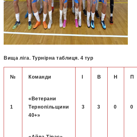
Вища ліга. Турнірна таблиця. 4 тур
№
Команди
І
В
Н
П
«Ветерани
1
Тернопільщини
3
3
0
0
40+»
«Айва-Тірас»