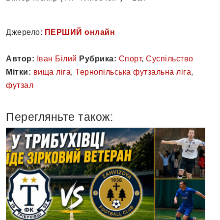
Джерело:
ПЕРШИЙ онлайн
Автор:
Іван Білий
Рубрика:
Спорт
,
Суспільство
Мітки:
вища ліга
,
Тернопільська футзальна ліга
,
футзал
Перегляньте також: