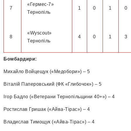
«Гермес-7»
7
1
0
1
0
Тернопіль
«Wyscout»
8
4
0
1
3
Тернопіль
Бомбардири:
Михайло Войцещук («Медобори») – 5
Віталій Паперовський (ФК «Глибочок») – 5
Ігор Бадло («Ветерани Тернопільщини 40+») – 4
Ростислав Гришак («Айва-Тірас») – 4
Владислав Тимощук («Айва-Тірас») – 4