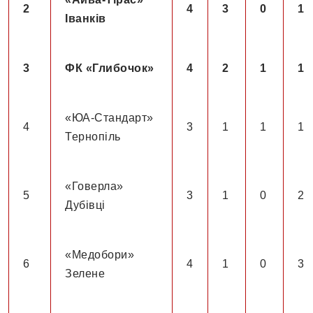
2
4
3
0
1
Іванків
3
ФК «Глибочок»
4
2
1
1
«ЮА-Стандарт»
4
3
1
1
1
Тернопіль
«Говерла»
5
3
1
0
2
Дубівці
«Медобори»
6
4
1
0
3
Зелене