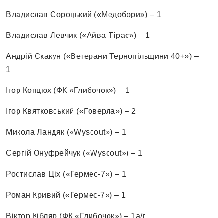
Владислав Сороцький («Медобори») – 1
Владислав Левчик («Айва-Тірас») – 1
Андрій Скакун («Ветерани Тернопільщини 40+») –
1
Ігор Копцюх (ФК «Глибочок») – 1
Ігор Квятковський («Говерла») – 2
Микола Ландяк («Wyscout») – 1
Сергій Онуфрейчук («Wyscout») – 1
Ростислав Ціх («Гермес-7») – 1
Роман Кривий («Гермес-7») – 1
Віктор Кібляр (ФК «Глибочок») – 1а/г