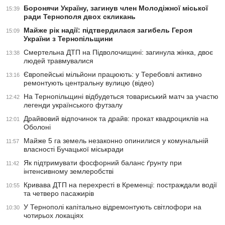
Боронячи Україну, загинув член Молодіжної міської
15:39
ради Тернополя двох скликань
Майже рік надії: підтвердилася загибель Героя
15:09
України з Тернопільщини
Смертельна ДТП на Підволочищині: загинула жінка, двоє
13:38
людей травмувалися
Європейські мільйони працюють: у Теребовлі активно
13:16
ремонтують центральну вулицю (відео)
На Тернопільщині відбудеться товариський матч за участю
12:42
легенди українського футзалу
Драйвовий відпочинок та драйв: прокат квадроциклів на
12:01
Оболоні
Майже 5 га земель незаконно опинилися у комунальній
11:57
власності Бучацької міськради
Як підтримувати фосфорний баланс ґрунту при
11:42
інтенсивному землеробстві
Кривава ДТП на перехресті в Кременці: постраждали водії
10:55
та четверо пасажирів
У Тернополі капітально відремонтують світлофори на
10:30
чотирьох локаціях