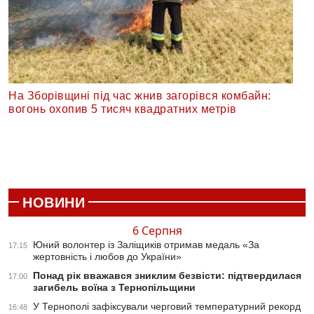
На Зборівщині під час жнив загорівся комбайн:
вогонь охопив 5 тисяч квадратних метрів
НОВИНИ
6 Серпня
Юний волонтер із Заліщиків отримав медаль «За
17:15
жертовність і любов до України»
Понад рік вважався зниклим безвісти: підтвердилася
17:00
загибель воїна з Тернопільщини
У Тернополі зафіксували черговий температурний рекорд
16:48