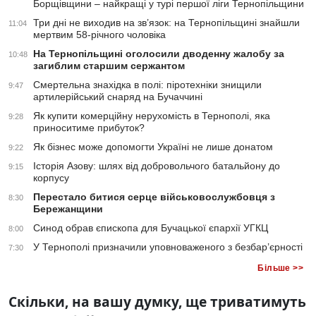
Борщівщини – найкращі у турі першої ліги Тернопільщини
Три дні не виходив на зв’язок: на Тернопільщині знайшли
11:04
мертвим 58-річного чоловіка
На Тернопільщині оголосили дводенну жалобу за
10:48
загиблим старшим сержантом
Смертельна знахідка в полі: піротехніки знищили
9:47
артилерійський снаряд на Бучаччині
Як купити комерційну нерухомість в Тернополі, яка
9:28
приноситиме прибуток?
Як бізнес може допомогти Україні не лише донатом
9:22
Історія Азову: шлях від добровольчого батальйону до
9:15
корпусу
Перестало битися серце військовослужбовця з
8:30
Бережанщини
Синод обрав єпископа для Бучацької єпархії УГКЦ
8:00
У Тернополі призначили уповноваженого з безбар’єрності
7:30
Більше >>
Скільки, на вашу думку, ще триватимуть