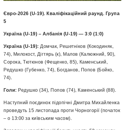
Євро-2026 (U-19). Кваліфікаційний раунд. Група
5
Україна (U-19) – Албанія (U-19) — 3:0 (1:0)
Україна (U-19):
Домчак, Решетніков (Кокодиняк,
74), Милокост, Дігтярь (к), Малов (Калюжний, 90),
Сорока, Тютюнов (Фещенко, 85), Каменський,
Редушко (Губенко, 74), Богданов, Попов (Бойко,
74).
Голи:
Редушко (34), Попов (74), Каменський (88).
Наступний поєдинок підопічні Дмитра Михайленка
проведуть 15 листопада проти Чорногорії (початок
– о 13:00 за київським часом).