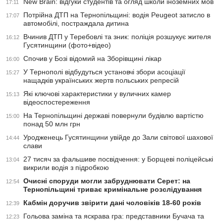
New Brain: відгуки студентів та огляд школи іноземних мов
17:11
Потрійна ДТП на Тернопільщині: водія Peugeot затисло в
17:07
автомобілі, постраждала дитина
Вчинив ДТП у Теребовлі та зник: поліція розшукує жителя
16:12
Гусятинщини (фото+відео)
Спочив у Бозі відомий на Зборівщині лікар
16:00
У Тернополі відбудуться установчі збори асоціації
15:27
нащадків українських жертв польських репресій
Які ключові характеристики у вуличних камер
15:13
відеоспостереження
На Тернопільщині державі повернули будівлю вартістю
15:00
понад 50 млн грн
Уродженець Гусятинщини увійде до Зали світової шахової
14:44
слави
27 тисяч за фальшиве посвідчення: у Борщеві поліцейські
13:04
викрили водія з підробкою
Очисні споруди могли забруднювати Серет: на
12:54
Тернопільщині триває кримінальне розслідування
Кабмін доручив звірити дані чоловіків 18-60 років
12:39
Гольова заміна та яскрава гра: представники Бучача та
12:23