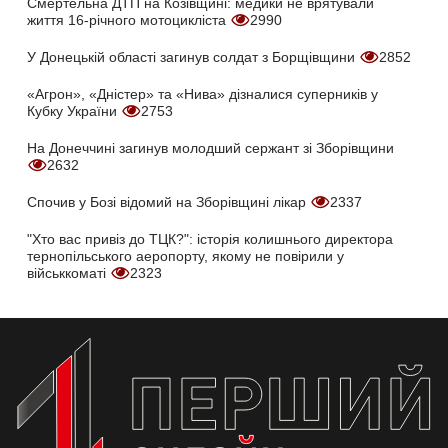
Смертельна ДТП на Козівщині: медики не врятували
життя 16-річного мотоцикліста
2990
У Донецькій області загинув солдат з Борщівщини
2852
«Агрон», «Дністер» та «Нива» дізналися суперників у
Кубку України
2753
На Донеччині загинув молодший сержант зі Зборівщини
2632
Спочив у Бозі відомий на Зборівщині лікар
2337
"Хто вас привіз до ТЦК?": історія колишнього директора
тернопільського аеропорту, якому не повірили у
військкоматі
2323