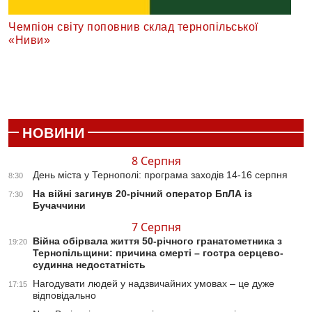
Чемпіон світу поповнив склад тернопільської
«Ниви»
НОВИНИ
8 Серпня
День міста у Тернополі: програма заходів 14-16 серпня
8:30
На війні загинув 20-річний оператор БпЛА із
7:30
Бучаччини
7 Серпня
Війна обірвала життя 50-річного гранатометника з
19:20
Тернопільщини: причина смерті – гостра серцево-
судинна недостатність
Нагодувати людей у надзвичайних умовах – це дуже
17:15
відповідально