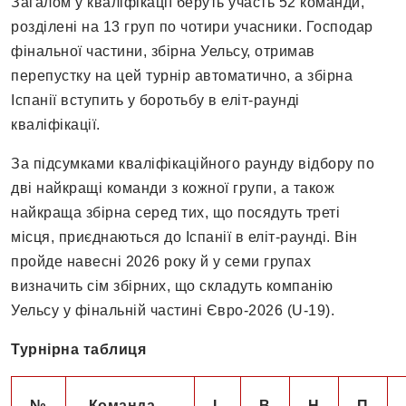
Загалом у кваліфікації беруть участь 52 команди,
розділені на 13 груп по чотири учасники. Господар
фінальної частини, збірна Уельсу, отримав
перепустку на цей турнір автоматично, а збірна
Іспанії вступить у боротьбу в еліт-раунді
кваліфікації.
За підсумками кваліфікаційного раунду відбору по
дві найкращі команди з кожної групи, а також
найкраща збірна серед тих, що посядуть треті
місця, приєднаються до Іспанії в еліт-раунді. Він
пройде навесні 2026 року й у семи групах
визначить сім збірних, що складуть компанію
Уельсу у фінальній частині Євро-2026 (U-19).
Турнірна таблиця
№
Команда
І
В
Н
П