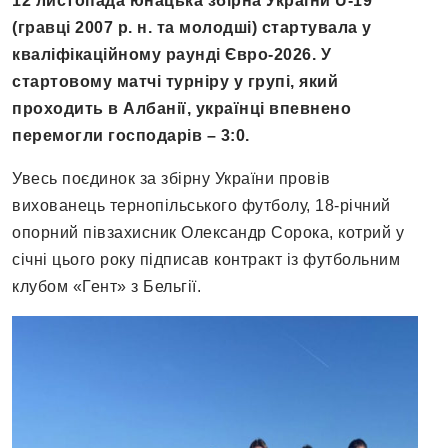
12 листопада юнацька збірна України U-19
(гравці 2007 р. н. та молодші) стартувала у
кваліфікаційному раунді Євро-2026. У
стартовому матчі турніру у групі, який
проходить в Албанії, українці впевнено
перемогли господарів – 3:0.
Увесь поєдинок за збірну України провів
вихованець тернопільського футболу, 18-річний
опорний півзахисник Олександр Сорока, котрий у
січні цього року підписав контракт із футбольним
клубом «Гент» з Бельгії.