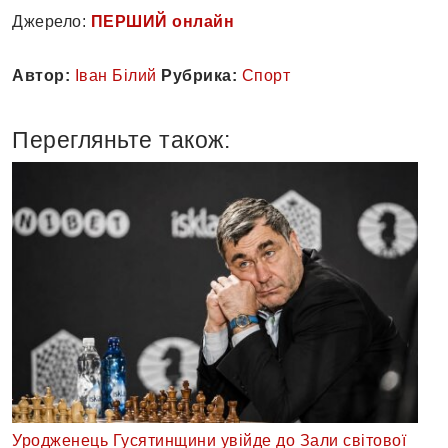
Джерело:
ПЕРШИЙ онлайн
Автор:
Іван Білий
Рубрика:
Спорт
Перегляньте також:
Уродженець Гусятинщини увійде до Зали світової