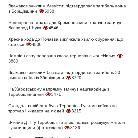
Вважався зниклим безвісти: підтвердилася загибель воїна
з Борщівщини
5958
Непоправна втрата для Кременеччини: трагічно загинув
Всеволод Штука
4546
Хресна хода до Почаєва викликала хвилю обурення: що
сталося
4500
Чемпіон світу поповнив склад тернопільської «Ниви»
3889
Вважався зниклим безвісти: підтвердилася загибель 30-
річного воїна із Зборівщини
3720
На Харківському напрямку загинув нацгвардієць з
Теребовлянщини
3471
Скандал: водій автобуса Тернопіль-Гусятин виїхав на
тротуар і кидався на людей
3215
Вчинив ДТП у Теребовлі та зник: поліція розшукує жителя
Гусятинщини (фото+відео)
3136