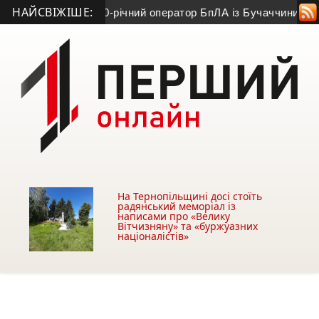
НАЙСВІЖІШЕ:
ійні загинув 20-річний оператор БпЛА із Бучаччини
• Війна об
На Тернопільщині досі стоїть
радянський меморіал із
написами про «Велику
Вітчизняну» та «буржуазних
націоналістів»