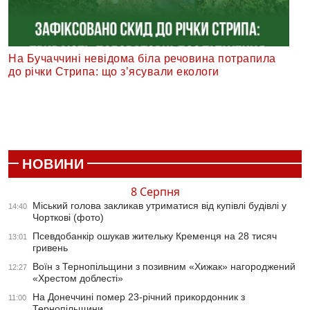
На Бучаччині невідома біла речовина потрапила
до річки Стрипа: що з’ясували екологи
НОВИНИ
8 Серпня
Міський голова закликав утриматися від купівлі будівлі у
14:40
Чорткові (фото)
Псевдобанкір ошукав жительку Кременця на 28 тисяч
13:01
гривень
Воїн з Тернопільщини з позивним «Хижак» нагороджений
12:27
«Хрестом доблесті»
На Донеччині помер 23-річний прикордонник з
11:00
Тернопільщини