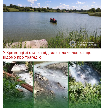
У Кременці зі ставка підняли тіло чоловіка: що
відомо про трагедію