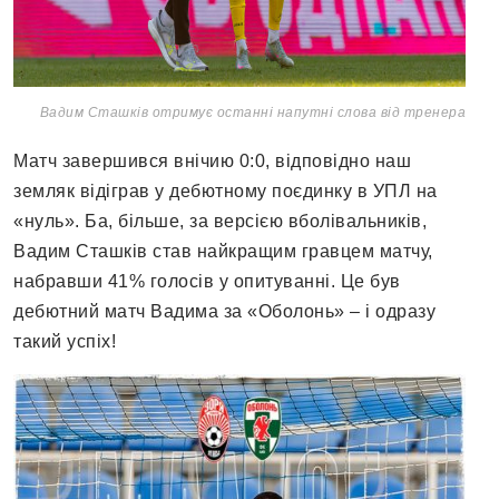
Вадим Сташків отримує останні напутні слова від тренера
Матч завершився внічию 0:0, відповідно наш
земляк відіграв у дебютному поєдинку в УПЛ на
«нуль». Ба, більше, за версією вболівальників,
Вадим Сташків став найкращим гравцем матчу,
набравши 41% голосів у опитуванні. Це був
дебютний матч Вадима за «Оболонь» – і одразу
такий успіх!