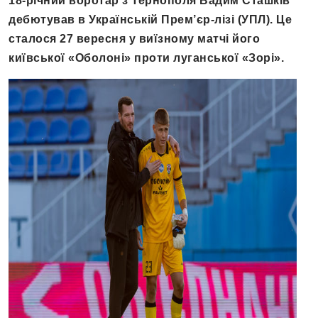
18-річний воротар з Тернополя Вадим Сташків
дебютував в Українській Прем’єр-лізі (УПЛ). Це
сталося 27 вересня у виїзному матчі його
київської «Оболоні» проти луганської «Зорі».