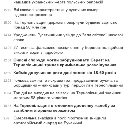
нащадків українських жертв польських репресій
Які ключові характеристики у вуличних камер
15:13
відеоспостереження
На Тернопільщині державі повернули будівлю вартістю
15:00
понад 50 млн грн
Уродженець Гусятинщини увійде до Зали світової шахової
14:44
слави
27 тисяч за фальшиве посвідчення: у Борщеві поліцейські
13:04
викрили водія з підробкою
Очисні споруди могли забруднювати Серет: на
12:54
Тернопільщині триває кримінальне розслідування
Кабмін доручив звірити дані чоловіків 18-60 років
12:39
Гольова заміна та яскрава гра: представники Бучача та
12:23
Борщівщини – найкращі у турі першої ліги Тернопільщини
Три дні не виходив на зв’язок: на Тернопільщині знайшли
11:04
мертвим 58-річного чоловіка
На Тернопільщині оголосили дводенну жалобу за
10:48
загиблим старшим сержантом
Смертельна знахідка в полі: піротехніки знищили
9:47
артилерійський снаряд на Бучаччині