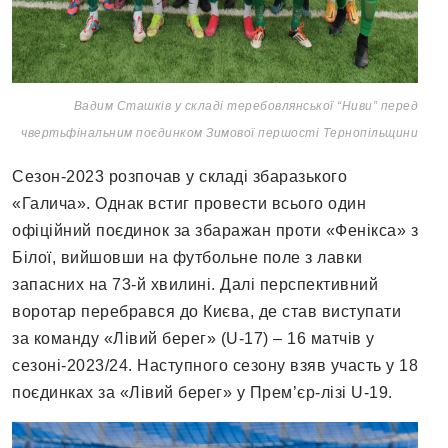
Вадим Сташків у складі теребовлянської “Ниви” перед
чвертьфінальним поєдинком Зимової першості Тернопільщини
Сезон-2023 розпочав у складі збаразького
«Галича». Однак встиг провести всього один
офіційний поєдинок за збаражан проти «Фенікса» з
Білої, вийшовши на футбольне поле з лавки
запасних на 73-й хвилині. Далі перспективний
воротар перебрався до Києва, де став виступати
за команду «Лівий берег» (U-17) – 16 матчів у
сезоні-2023/24. Наступного сезону взяв участь у 18
поєдинках за «Лівий берег» у Прем’єр-лізі U-19.