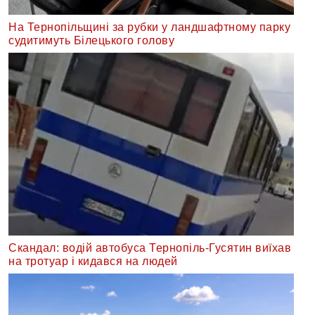
На Тернопільщині за рубки у ландшафтному парку
судитимуть Білецького голову
Скандал: водій автобуса Тернопіль-Гусятин виїхав
на тротуар і кидався на людей