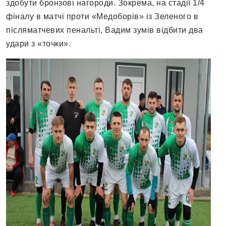
здобути бронзові нагороди. Зокрема, на стадії 1/4
фіналу в матчі проти «Медоборів» із Зеленого в
післяматчевих пенальті, Вадим зумів відбити два
удари з «точки».