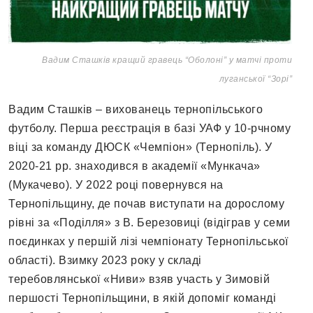
Вадим Сташків кращий гравець “Оболоні” у матчі проти
луганської “Зорі”
Вадим Сташків – вихованець тернопільського
футболу. Перша реєстрація в базі УАФ у 10-рчному
віці за команду ДЮСК «Чемпіон» (Тернопіль). У
2020-21 рр. знаходився в академії «Мункача»
(Мукачево). У 2022 році повернувся на
Тернопільщину, де почав виступати на дорослому
рівні за «Поділля» з В. Березовиці (відіграв у семи
поєдинках у першій лізі чемпіонату Тернопільської
області). Взимку 2023 року у складі
теребовлянської «Ниви» взяв участь у Зимовій
першості Тернопільщини, в якій допоміг команді