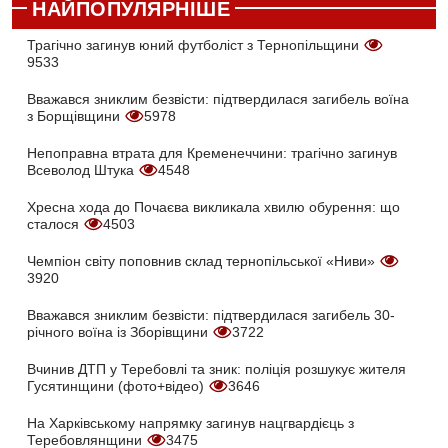
НАЙПОПУЛЯРНІШЕ
Трагічно загинув юний футболіст з Тернопільщини
9533
Вважався зниклим безвісти: підтвердилася загибель воїна
з Борщівщини
5978
Непоправна втрата для Кременеччини: трагічно загинув
Всеволод Штука
4548
Хресна хода до Почаєва викликала хвилю обурення: що
сталося
4503
Чемпіон світу поповнив склад тернопільської «Ниви»
3920
Вважався зниклим безвісти: підтвердилася загибель 30-
річного воїна із Зборівщини
3722
Вчинив ДТП у Теребовлі та зник: поліція розшукує жителя
Гусятинщини (фото+відео)
3646
На Харківському напрямку загинув нацгвардієць з
Теребовлянщини
3475