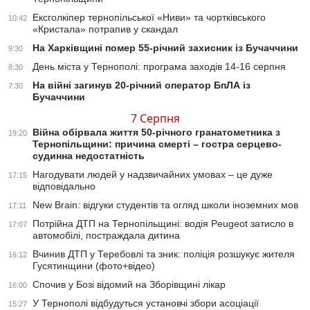
Ексголкіпер тернопільської «Ниви» та чортківського
10:42
«Кристала» потрапив у скандал
На Харківщині помер 55-річний захисник із Бучаччини
9:30
День міста у Тернополі: програма заходів 14-16 серпня
8:30
На війні загинув 20-річний оператор БпЛА із
7:30
Бучаччини
7 Серпня
Війна обірвала життя 50-річного гранатометника з
19:20
Тернопільщини: причина смерті – гостра серцево-
судинна недостатність
Нагодувати людей у надзвичайних умовах – це дуже
17:15
відповідально
New Brain: відгуки студентів та огляд школи іноземних мов
17:11
Потрійна ДТП на Тернопільщині: водія Peugeot затисло в
17:07
автомобілі, постраждала дитина
Вчинив ДТП у Теребовлі та зник: поліція розшукує жителя
16:12
Гусятинщини (фото+відео)
Спочив у Бозі відомий на Зборівщині лікар
16:00
У Тернополі відбудуться установчі збори асоціації
15:27