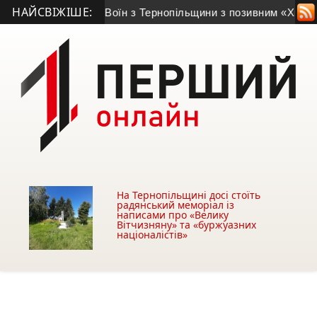
НАЙСВІЖІШЕ:
гривень
• Воїн з Тернопільщини з позивним «Хижак» нагород
На Тернопільщині досі стоїть
радянський меморіал із
написами про «Велику
Вітчизняну» та «буржуазних
націоналістів»