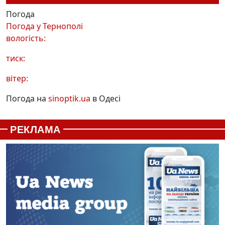
Погода
Погода у
Тернополі
вологість:
тиск:
вітер:
Погода на
sinoptik.ua
в Одесі
РЕКЛАМА