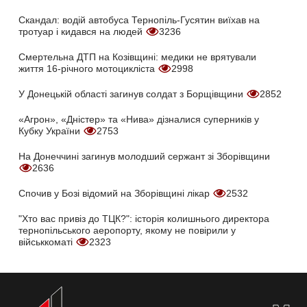
Скандал: водій автобуса Тернопіль-Гусятин виїхав на
тротуар і кидався на людей
3236
Смертельна ДТП на Козівщині: медики не врятували
життя 16-річного мотоцикліста
2998
У Донецькій області загинув солдат з Борщівщини
2852
«Агрон», «Дністер» та «Нива» дізналися суперників у
Кубку України
2753
На Донеччині загинув молодший сержант зі Зборівщини
2636
Спочив у Бозі відомий на Зборівщині лікар
2532
"Хто вас привіз до ТЦК?": історія колишнього директора
тернопільського аеропорту, якому не повірили у
військкоматі
2323