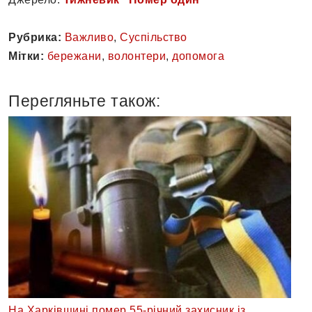
Рубрика:
Важливо
,
Суспільство
Мітки:
бережани
,
волонтери
,
допомога
Перегляньте також:
На Харківщині помер 55-річний захисник із