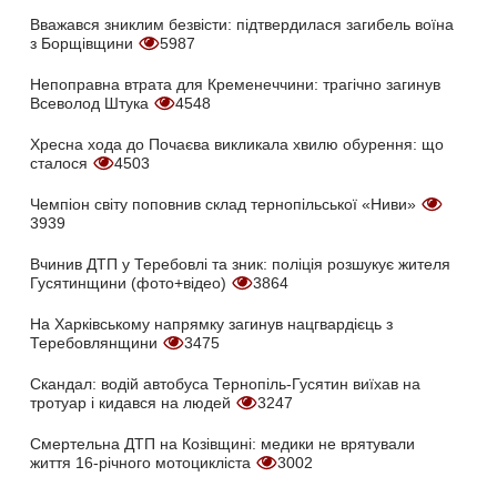
Вважався зниклим безвісти: підтвердилася загибель воїна
з Борщівщини
5987
Непоправна втрата для Кременеччини: трагічно загинув
Всеволод Штука
4548
Хресна хода до Почаєва викликала хвилю обурення: що
сталося
4503
Чемпіон світу поповнив склад тернопільської «Ниви»
3939
Вчинив ДТП у Теребовлі та зник: поліція розшукує жителя
Гусятинщини (фото+відео)
3864
На Харківському напрямку загинув нацгвардієць з
Теребовлянщини
3475
Скандал: водій автобуса Тернопіль-Гусятин виїхав на
тротуар і кидався на людей
3247
Смертельна ДТП на Козівщині: медики не врятували
життя 16-річного мотоцикліста
3002