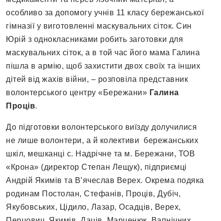
особливо за допомогу учнів 11 класу бережанської
гімназії у виготовленні маскувальних сіток. Син
Юрій з однокласниками робить заготовки для
маскувальних сіток, а в той час його мама Галина
пішла в армію, щоб захистити двох своїх та інших
дітей від жахів війни, – розповіла представник
волонтерського центру «Бережани»
Галина
Проців
.
До підготовки волонтерського виїзду долучилися
не лише волонтери, а й колективи бережанських
шкіл, мешканці с. Надрічне та м. Бережани, ТОВ
«Крона» (директор Степан Лещук), підприємці
Андрій Якимів та В’ячеслав Верех. Окрема подяка
родинам Постолан, Стефанів, Проців, Дубіч,
Якубовських, Цідило, Лазар, Осадців, Верех,
Перцович, Якимів, Даців, Марценюк, Вапнічних,