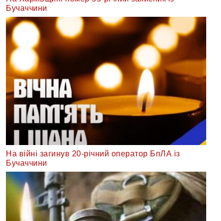
Бучаччини
На війні загинув 20-річний оператор БпЛА із
Бучаччини