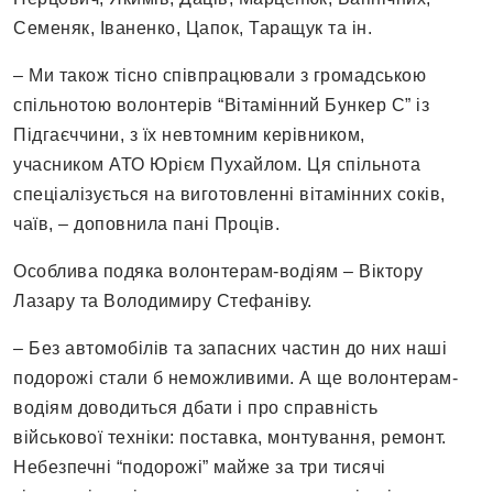
Семеняк, Іваненко, Цапок, Таращук та ін.
– Ми також тісно співпрацювали з громадською
спільнотою волонтерів “Вітамінний Бункер С” із
Підгаєччини, з їх невтомним керівником,
учасником АТО Юрієм Пухайлом. Ця спільнота
спеціалізується на виготовленні вітамінних соків,
чаїв, – доповнила пані Проців.
Особлива подяка волонтерам-водіям – Віктору
Лазару та Володимиру Стефаніву.
– Без автомобілів та запасних частин до них наші
подорожі стали б неможливими. А ще волонтерам-
водіям доводиться дбати і про справність
військової техніки: поставка, монтування, ремонт.
Небезпечні “подорожі” майже за три тисячі