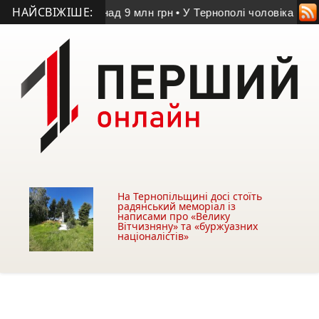
НАЙСВІЖІШЕ:
стю понад 9 млн грн
• У Тернополі чоловіка засудили за краді
На Тернопільщині досі стоїть
радянський меморіал із
написами про «Велику
Вітчизняну» та «буржуазних
націоналістів»