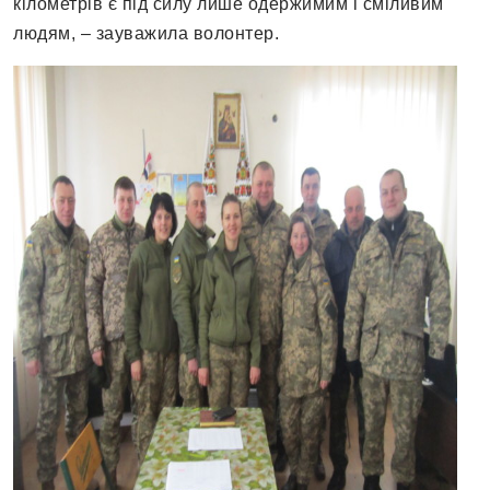
кілометрів є під силу лише одержимим і сміливим
людям, – зауважила волонтер.