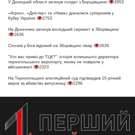
У Донецькій області загинув солдат з Борщівщини
2853
«Агрон», «Дністер» та «Нива» дізналися суперників у
Кубку України
2753
На Донеччині загинув молодший сержант зі Зборівщини
2636
Спочив у Бозі відомий на Зборівщині лікар
2635
"Хто вас привіз до ТЦК?": історія колишнього директора
тернопільського аеропорту, якому не повірили у
військкоматі
2323
На Тернопільщині апеляційний суд підтвердив 15-річний
вирок за вбивство випускниці
2296