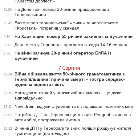
«Хрестом доблесті»
На Донеччині помер 23-річний прикордонник з
11:00
Тернопільщини
Ексголкіпер тернопільської «Ниви» та чортківського
10:42
«Кристала» потрапив у скандал
На Харківщині помер 55-річний захисник із Бучаччини
9:30
День міста у Тернополі: програма заходів 14-16 серпня
8:30
На війні загинув 20-річний оператор БпЛА із
7:30
Бучаччини
7 Серпня
Війна обірвала життя 50-річного гранатометника з
19:20
Тернопільщини: причина смерті – гостра серцево-
судинна недостатність
Нагодувати людей у надзвичайних умовах – це дуже
17:15
відповідально
New Brain: відгуки студентів та огляд школи іноземних мов
17:11
Потрійна ДТП на Тернопільщині: водія Peugeot затисло в
17:07
автомобілі, постраждала дитина
Вчинив ДТП у Теребовлі та зник: поліція розшукує жителя
16:12
Гусятинщини (фото+відео)