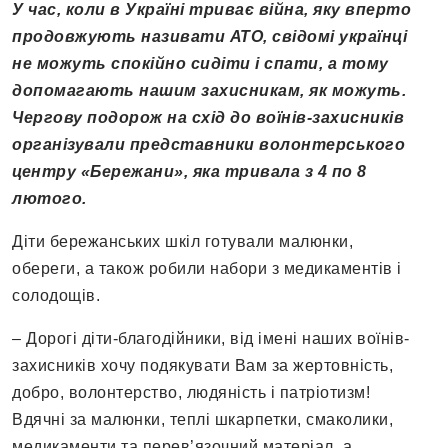
У час, коли в Україні триває війна, яку вперто
продовжують називати АТО, свідомі українці
не можуть спокійно сидіти і спати, а тому
допомагають нашим захисникам, як можуть.
Чергову подорож на схід до воїнів-захисників
організували представники волонтерського
центру «Бережани», яка тривала з 4 по 8
лютого.
Діти бережанських шкіл готували малюнки,
обереги, а також робили набори з медикаментів і
солодощів.
– Дорогі діти-благодійники, від імені наших воїнів-
захисників хочу подякувати Вам за жертовність,
добро, волонтерство, людяність і патріотизм!
Вдячні за малюнки, теплі шкарпетки, смаколики,
медикаменти та перев’язочний матеріал, а