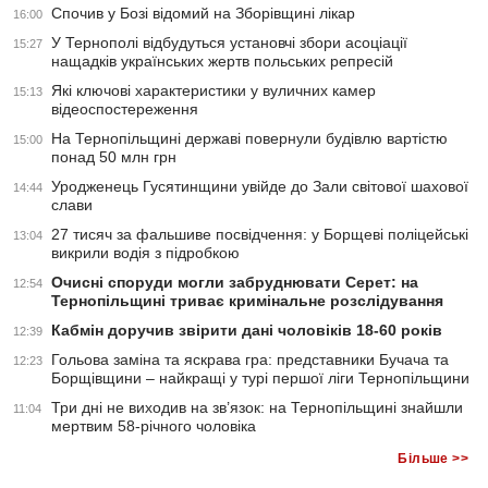
Спочив у Бозі відомий на Зборівщині лікар
16:00
У Тернополі відбудуться установчі збори асоціації
15:27
нащадків українських жертв польських репресій
Які ключові характеристики у вуличних камер
15:13
відеоспостереження
На Тернопільщині державі повернули будівлю вартістю
15:00
понад 50 млн грн
Уродженець Гусятинщини увійде до Зали світової шахової
14:44
слави
27 тисяч за фальшиве посвідчення: у Борщеві поліцейські
13:04
викрили водія з підробкою
Очисні споруди могли забруднювати Серет: на
12:54
Тернопільщині триває кримінальне розслідування
Кабмін доручив звірити дані чоловіків 18-60 років
12:39
Гольова заміна та яскрава гра: представники Бучача та
12:23
Борщівщини – найкращі у турі першої ліги Тернопільщини
Три дні не виходив на зв’язок: на Тернопільщині знайшли
11:04
мертвим 58-річного чоловіка
Більше >>