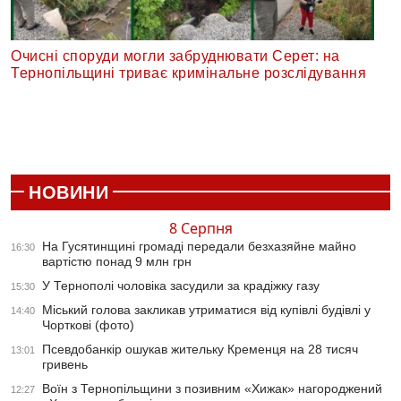
Очисні споруди могли забруднювати Серет: на
Тернопільщині триває кримінальне розслідування
НОВИНИ
8 Серпня
На Гусятинщині громаді передали безхазяйне майно
16:30
вартістю понад 9 млн грн
У Тернополі чоловіка засудили за крадіжку газу
15:30
Міський голова закликав утриматися від купівлі будівлі у
14:40
Чорткові (фото)
Псевдобанкір ошукав жительку Кременця на 28 тисяч
13:01
гривень
Воїн з Тернопільщини з позивним «Хижак» нагороджений
12:27