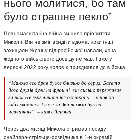
нього молитися, бо там
було страшне пекло”
Повномасштабна війна змінила пріоритети
Миколи. Він не зміг всидіти вдома, поки інші
захищали Україну від російської навали, хоча
жодного військового досвіду не мав. І вже у
вересні 2022 року чоловік приєднався до війська.
“Микола все брав дуже близько до серця. Багато
його друзів були на фронті, він сильно переживав
за них. Не зміг лишатися осторонь – пішов до
військкомату. І вже за два тижні був на
навчаннях”, – каже Тетяна.
Через два місяці Микола отримав посаду
снайпера-стрільця-розвідника в 1-й окремій