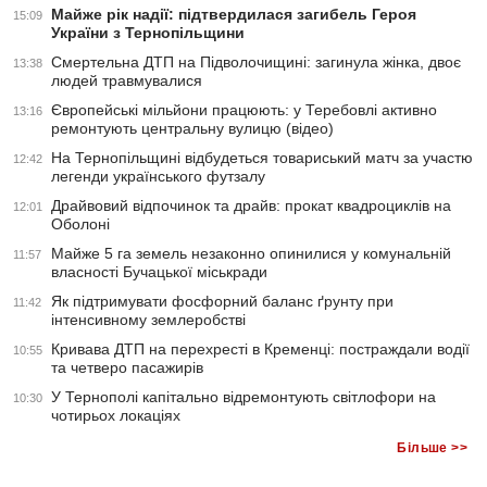
Майже рік надії: підтвердилася загибель Героя
15:09
України з Тернопільщини
Смертельна ДТП на Підволочищині: загинула жінка, двоє
13:38
людей травмувалися
Європейські мільйони працюють: у Теребовлі активно
13:16
ремонтують центральну вулицю (відео)
На Тернопільщині відбудеться товариський матч за участю
12:42
легенди українського футзалу
Драйвовий відпочинок та драйв: прокат квадроциклів на
12:01
Оболоні
Майже 5 га земель незаконно опинилися у комунальній
11:57
власності Бучацької міськради
Як підтримувати фосфорний баланс ґрунту при
11:42
інтенсивному землеробстві
Кривава ДТП на перехресті в Кременці: постраждали водії
10:55
та четверо пасажирів
У Тернополі капітально відремонтують світлофори на
10:30
чотирьох локаціях
Більше >>