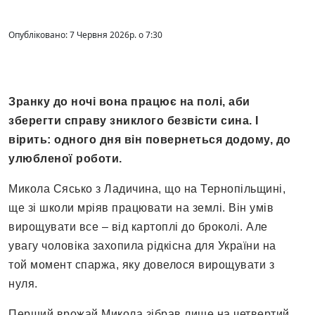
Опубліковано: 7 Червня 2026р. о 7:30
Зранку до ночі вона працює на полі, аби
зберегти справу зниклого безвісти сина. І
вірить: одного дня він повернеться додому, до
улюбленої роботи.
Микола Сясько з Ладичина, що на Тернопільщині,
ще зі школи мріяв працювати на землі. Він умів
вирощувати все – від картоплі до броколі. Але
увагу чоловіка захопила рідкісна для України на
той момент спаржа, яку довелося вирощувати з
нуля.
Перший врожай Микола зібрав лише на четвертий