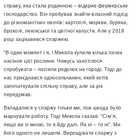
справу, яка стала родинною – відкрив фермерське
господарство. Він пробував знайти власний підхід
до різноманітних овочів: картоплі, моркви, буряка,
броколі, пекінської та цвітної капусти. Але у 2018
році зацікавився спаржею.
“В один момент і я, і Микола купили кілька пачок
насіння цієї рослини. Чомусь захотілося
спробувати – посіяли рядочок на городі. Тоді до
нас приєднався односельчанин, який хотів
започаткувати спільну справу, але за рік
передумав.
Вкладалися у спаржу тільки ми, тож шкода було
марнувати роботу. Тоді Микола сказав: “Сім’я,
якщо ви зі мною, то я йду далі. Як ні – то ні”. Ми
його одного не лишили. Вирощувати спаржу з