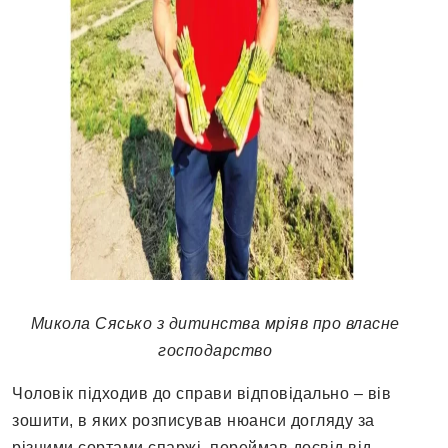
Микола Сясько з дитинства мріяв про власне
господарство
Чоловік підходив до справи відповідально – вів
зошити, в яких розписував нюанси догляду за
різними сортами спаржі, переймав досвід від