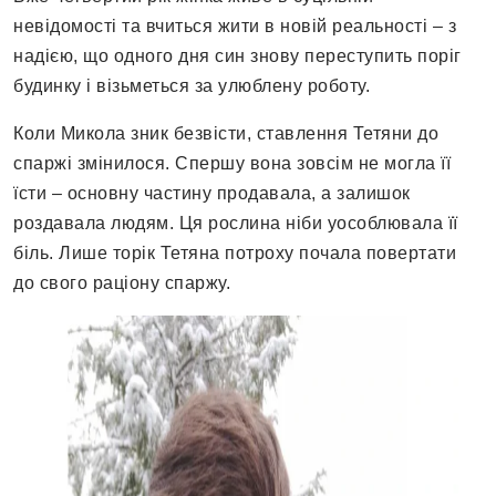
невідомості та вчиться жити в новій реальності – з
надією, що одного дня син знову переступить поріг
будинку і візьметься за улюблену роботу.
Коли Микола зник безвісти, ставлення Тетяни до
спаржі змінилося. Спершу вона зовсім не могла її
їсти – основну частину продавала, а залишок
роздавала людям. Ця рослина ніби уособлювала її
біль. Лише торік Тетяна потроху почала повертати
до свого раціону спаржу.