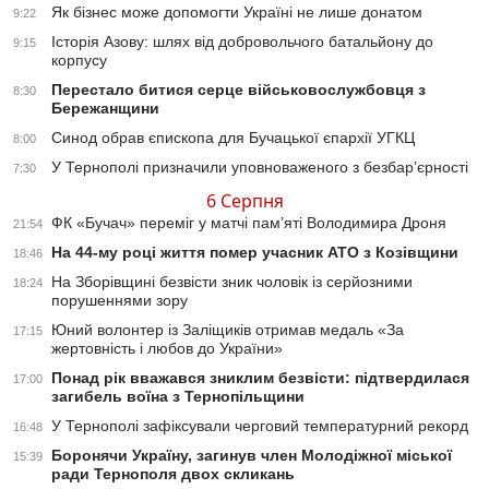
Як бізнес може допомогти Україні не лише донатом
9:22
Історія Азову: шлях від добровольчого батальйону до
9:15
корпусу
Перестало битися серце військовослужбовця з
8:30
Бережанщини
Синод обрав єпископа для Бучацької єпархії УГКЦ
8:00
У Тернополі призначили уповноваженого з безбар’єрності
7:30
6 Серпня
ФК «Бучач» переміг у матчі пам’яті Володимира Дроня
21:54
На 44-му році життя помер учасник АТО з Козівщини
18:46
На Зборівщині безвісти зник чоловік із серйозними
18:24
порушеннями зору
Юний волонтер із Заліщиків отримав медаль «За
17:15
жертовність і любов до України»
Понад рік вважався зниклим безвісти: підтвердилася
17:00
загибель воїна з Тернопільщини
У Тернополі зафіксували черговий температурний рекорд
16:48
Боронячи Україну, загинув член Молодіжної міської
15:39
ради Тернополя двох скликань