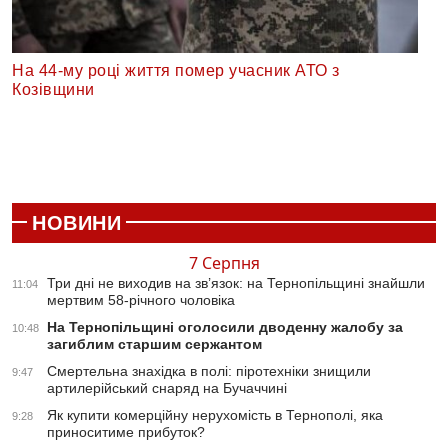
На 44-му році життя помер учасник АТО з
Козівщини
НОВИНИ
7 Серпня
Три дні не виходив на зв’язок: на Тернопільщині знайшли
11:04
мертвим 58-річного чоловіка
На Тернопільщині оголосили дводенну жалобу за
10:48
загиблим старшим сержантом
Смертельна знахідка в полі: піротехніки знищили
9:47
артилерійський снаряд на Бучаччині
Як купити комерційну нерухомість в Тернополі, яка
9:28
приноситиме прибуток?