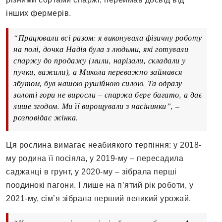
інших фермерів.
“Працювали всі разом: я виконувала фізичну роботу
на полі, дочка Надія була з людьми, які готували
спаржу до продажу (мили, нарізали, складали у
пучки, важили), а Микола переважно займався
збутом, був нашою рушійною силою. Та одразу
золоті гори не виросли – спаржа бере багато, а дає
лише згодом. Ми її вирощували з насінинки”, –
розповідає жінка.
Ця рослина вимагає неабиякого терпіння: у 2018-
му родина її посіяла, у 2019-му – пересадила
саджанці в грунт, у 2020-му – зібрала перші
поодинокі пагони. І лише на п’ятий рік роботи, у
2021-му, сім’я зібрала перший великий урожай.