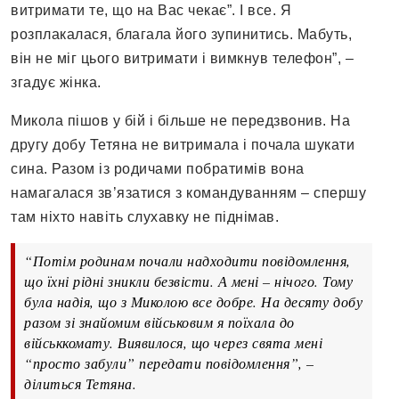
витримати те, що на Вас чекає”. І все. Я
розплакалася, благала його зупинитись. Мабуть,
він не міг цього витримати і вимкнув телефон”, –
згадує жінка.
Микола пішов у бій і більше не передзвонив. На
другу добу Тетяна не витримала і почала шукати
сина. Разом із родичами побратимів вона
намагалася зв’язатися з командуванням – спершу
там ніхто навіть слухавку не піднімав.
“Потім родинам почали надходити повідомлення,
що їхні рідні зникли безвісти. А мені – нічого. Тому
була надія, що з Миколою все добре. На десяту добу
разом зі знайомим військовим я поїхала до
військкомату. Виявилося, що через свята мені
“просто забули” передати повідомлення”, –
ділиться Тетяна.