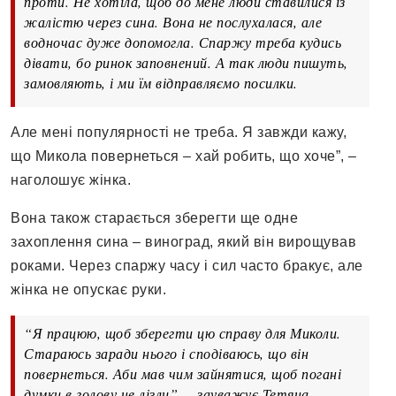
проти. Не хотіла, щоб до мене люди ставилися із
жалістю через сина. Вона не послухалася, але
водночас дуже допомогла. Спаржу треба кудись
дівати, бо ринок заповнений. А так люди пишуть,
замовляють, і ми їм відправляємо посилки.
Але мені популярності не треба. Я завжди кажу,
що Микола повернеться – хай робить, що хоче”, –
наголошує жінка.
Вона також старається зберегти ще одне
захоплення сина – виноград, який він вирощував
роками. Через спаржу часу і сил часто бракує, але
жінка не опускає руки.
“Я працюю, щоб зберегти цю справу для Миколи.
Стараюсь заради нього і сподіваюсь, що він
повернеться. Аби мав чим зайнятися, щоб погані
думки в голову не лізли”, – зауважує Тетяна.