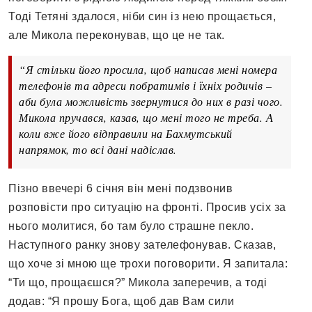
Тоді Тетяні здалося, ніби син із нею прощається,
але Микола переконував, що це не так.
“Я стільки його просила, щоб написав мені номера
телефонів та адреси побратимів і їхніх родичів –
аби була можливість звернутися до них в разі чого.
Микола пручався, казав, що мені того не треба. А
коли вже його відправили на Бахмутський
напрямок, то всі дані надіслав.
Пізно ввечері 6 січня він мені подзвонив
розповісти про ситуацію на фронті. Просив усіх за
нього молитися, бо там було страшне пекло.
Наступного ранку знову зателефонував. Сказав,
що хоче зі мною ще трохи поговорити. Я запитала:
“Ти що, прощаєшся?” Микола заперечив, а тоді
додав: “Я прошу Бога, щоб дав Вам сили