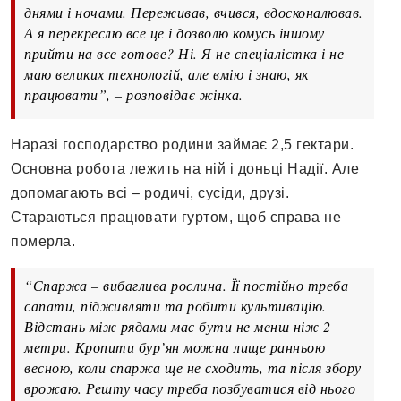
днями і ночами. Переживав, вчився, вдосконалював.
А я перекреслю все це і дозволю комусь іншому
прийти на все готове? Ні. Я не спеціалістка і не
маю великих технологій, але вмію і знаю, як
працювати”, – розповідає жінка.
Наразі господарство родини займає 2,5 гектари.
Основна робота лежить на ній і доньці Надії. Але
допомагають всі – родичі, сусіди, друзі.
Стараються працювати гуртом, щоб справа не
померла.
“Спаржа – вибаглива рослина. Її постійно треба
сапати, підживляти та робити культивацію.
Відстань між рядами має бути не менш ніж 2
метри. Кропити бур’ян можна лище ранньою
весною, коли спаржа ще не сходить, та після збору
врожаю. Решту часу треба позбуватися від нього