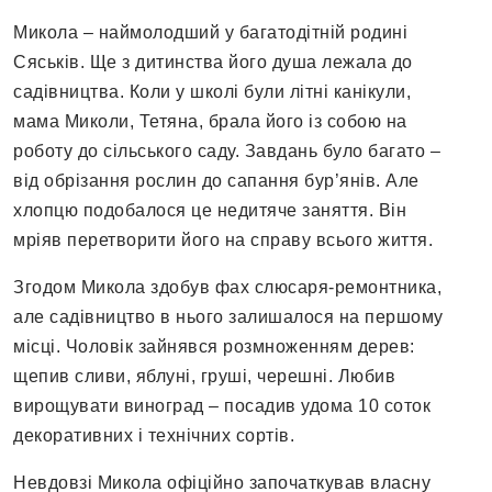
Микола – наймолодший у багатодітній родині
Сяськів. Ще з дитинства його душа лежала до
садівництва. Коли у школі були літні канікули,
мама Миколи, Тетяна, брала його із собою на
роботу до сільського саду. Завдань було багато –
від обрізання рослин до сапання бур’янів. Але
хлопцю подобалося це недитяче заняття. Він
мріяв перетворити його на справу всього життя.
Згодом Микола здобув фах слюсаря-ремонтника,
але садівництво в нього залишалося на першому
місці. Чоловік зайнявся розмноженням дерев:
щепив сливи, яблуні, груші, черешні. Любив
вирощувати виноград – посадив удома 10 соток
декоративних і технічних сортів.
Невдовзі Микола офіційно започаткував власну