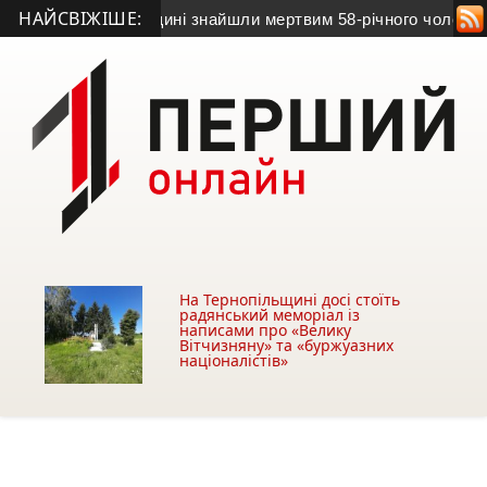
НАЙСВІЖІШЕ:
на Тернопільщині знайшли мертвим 58-річного чоловіка
• На Т
На Тернопільщині досі стоїть
радянський меморіал із
написами про «Велику
Вітчизняну» та «буржуазних
націоналістів»