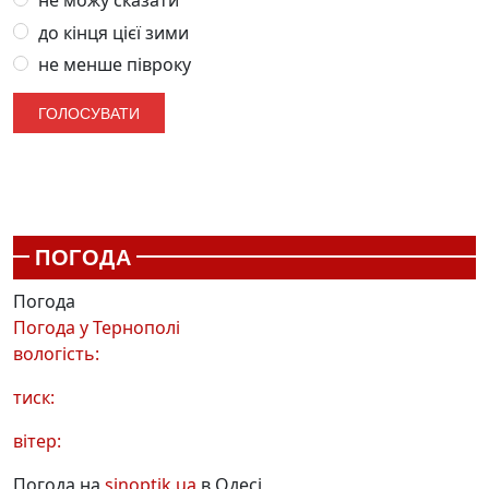
не можу сказати
до кінця цієї зими
не менше півроку
ПОГОДА
Погода
Погода у
Тернополі
вологість:
тиск:
вітер:
Погода на
sinoptik.ua
в Одесі