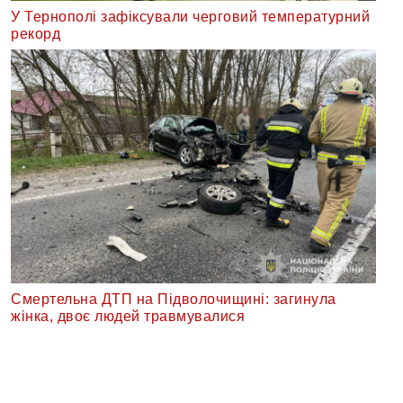
У Тернополі зафіксували черговий температурний
рекорд
Смертельна ДТП на Підволочищині: загинула
жінка, двоє людей травмувалися