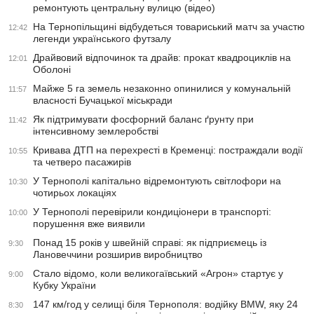
ремонтують центральну вулицю (відео)
На Тернопільщині відбудеться товариський матч за участю
12:42
легенди українського футзалу
Драйвовий відпочинок та драйв: прокат квадроциклів на
12:01
Оболоні
Майже 5 га земель незаконно опинилися у комунальній
11:57
власності Бучацької міськради
Як підтримувати фосфорний баланс ґрунту при
11:42
інтенсивному землеробстві
Кривава ДТП на перехресті в Кременці: постраждали водії
10:55
та четверо пасажирів
У Тернополі капітально відремонтують світлофори на
10:30
чотирьох локаціях
У Тернополі перевірили кондиціонери в транспорті:
10:00
порушення вже виявили
Понад 15 років у швейній справі: як підприємець із
9:30
Лановеччини розширив виробництво
Стало відомо, коли великогаївський «Агрон» стартує у
9:00
Кубку України
147 км/год у селищі біля Тернополя: водійку BMW, яку 24
8:30