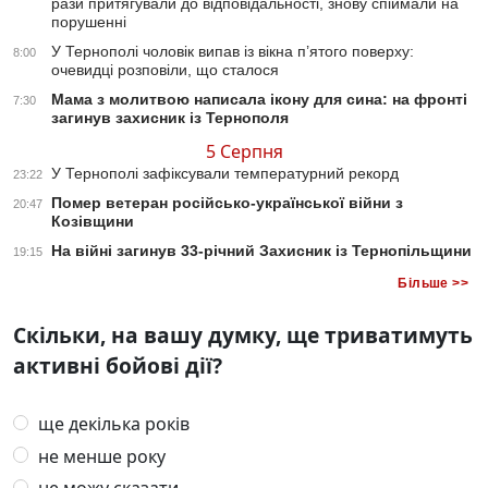
рази притягували до відповідальності, знову спіймали на
порушенні
У Тернополі чоловік випав із вікна п’ятого поверху:
8:00
очевидці розповіли, що сталося
Мама з молитвою написала ікону для сина: на фронті
7:30
загинув захисник із Тернополя
5 Серпня
У Тернополі зафіксували температурний рекорд
23:22
Помер ветеран російсько-української війни з
20:47
Козівщини
На війні загинув 33-річний Захисник із Тернопільщини
19:15
Більше >>
Скільки, на вашу думку, ще триватимуть
активні бойові дії?
ще декілька років
не менше року