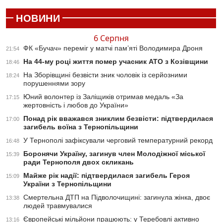
НОВИНИ
6 Серпня
ФК «Бучач» переміг у матчі пам’яті Володимира Дроня
21:54
На 44-му році життя помер учасник АТО з Козівщини
18:46
На Зборівщині безвісти зник чоловік із серйозними
18:24
порушеннями зору
Юний волонтер із Заліщиків отримав медаль «За
17:15
жертовність і любов до України»
Понад рік вважався зниклим безвісти: підтвердилася
17:00
загибель воїна з Тернопільщини
У Тернополі зафіксували черговий температурний рекорд
16:48
Боронячи Україну, загинув член Молодіжної міської
15:39
ради Тернополя двох скликань
Майже рік надії: підтвердилася загибель Героя
15:09
України з Тернопільщини
Смертельна ДТП на Підволочищині: загинула жінка, двоє
13:38
людей травмувалися
Європейські мільйони працюють: у Теребовлі активно
13:16