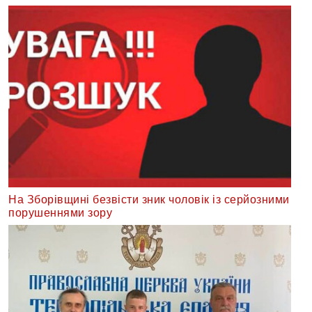
На Зборівщині безвісти зник чоловік із серйозними
порушеннями зору