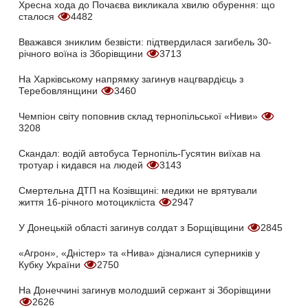
Хресна хода до Почаєва викликала хвилю обурення: що
сталося
4482
Вважався зниклим безвісти: підтвердилася загибель 30-
річного воїна із Зборівщини
3713
На Харківському напрямку загинув нацгвардієць з
Теребовлянщини
3460
Чемпіон світу поповнив склад тернопільської «Ниви»
3208
Скандал: водій автобуса Тернопіль-Гусятин виїхав на
тротуар і кидався на людей
3143
Смертельна ДТП на Козівщині: медики не врятували
життя 16-річного мотоцикліста
2947
У Донецькій області загинув солдат з Борщівщини
2845
«Агрон», «Дністер» та «Нива» дізналися суперників у
Кубку України
2750
На Донеччині загинув молодший сержант зі Зборівщини
2626