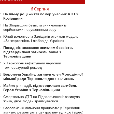
6 Серпня
На 44-му році життя помер учасник АТО з
6
Козівщини
На Зборівщині безвісти зник чоловік із
4
серйозними порушеннями зору
Юний волонтер із Заліщиків отримав медаль
5
«За жертовність і любов до України»
Понад рік вважався зниклим безвісти:
0
підтвердилася загибель воїна з
Тернопільщини
У Тернополі зафіксували черговий
8
температурний рекорд
Боронячи Україну, загинув член Молодіжної
9
міської ради Тернополя двох скликань
Майже рік надії: підтвердилася загибель
9
Героя України з Тернопільщини
Смертельна ДТП на Підволочищині: загинула
8
жінка, двоє людей травмувалися
Європейські мільйони працюють: у Теребовлі
6
активно ремонтують центральну вулицю (відео)