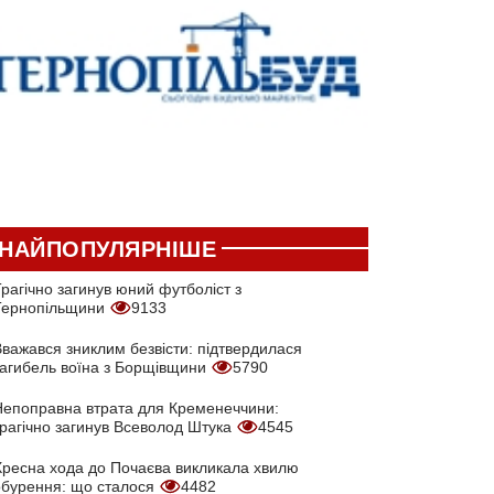
НАЙПОПУЛЯРНІШЕ
рагічно загинув юний футболіст з
Тернопільщини
9133
Вважався зниклим безвісти: підтвердилася
загибель воїна з Борщівщини
5790
Непоправна втрата для Кременеччини:
трагічно загинув Всеволод Штука
4545
Хресна хода до Почаєва викликала хвилю
обурення: що сталося
4482