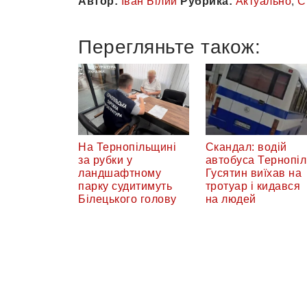
Автор:
Іван Білий
Рубрика:
Актуально
,
С
Перегляньте також:
На Тернопільщині
Скандал: водій
за рубки у
автобуса Тернопіл
ландшафтному
Гусятин виїхав на
парку судитимуть
тротуар і кидався
Білецького голову
на людей