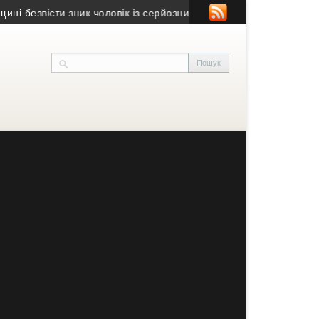
безвісти зник чоловік із серйозними порушеннями зору
• Юний в