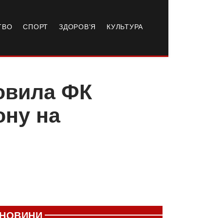
ТВО
СПОРТ
ЗДОРОВ’Я
КУЛЬТУРА
овила ФК
ону на
НОВИНИ