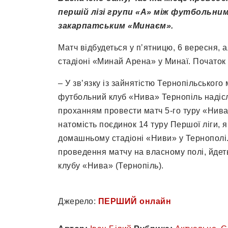
першій лізі групи «А» між футбольни
закарпатським «Минаєм».
Матч відбудеться у пʼятницю, 6 вересня, а
стадіоні «Минай Арена» у Минаї. Початок з
– У звʼязку із зайнятістю Тернопільського
футбольний клуб «Нива» Тернопіль надісл
проханням провести матч 5-го туру «Нива
натомість поєдинок 14 туру Першої ліги, 
домашньому стадіоні «Ниви» у Тернополі
проведення матчу на власному полі, йдет
клубу «Нива» (Тернопіль).
Джерело:
ПЕРШИЙ онлайн