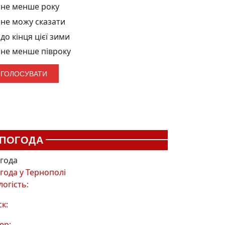
не менше року
не можу сказати
до кінця цієї зими
не менше півроку
ПОГОДА
года
года у
Тернополі
логість:
ск:
ер: