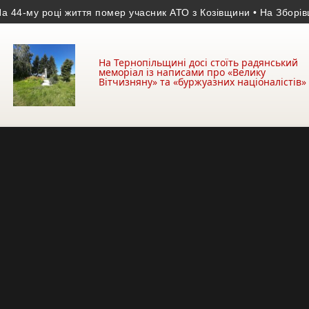
му році життя помер учасник АТО з Козівщини
• На Зборівщині 
На Тернопільщині досі стоїть радянський
меморіал із написами про «Велику
Вітчизняну» та «буржуазних націоналістів»