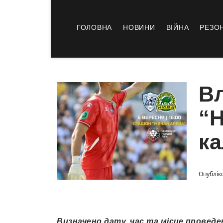
ГОЛОВНА
НОВИНИ
ВІЙНА
РЕЗО
Вл
“Н
ка
Опубліко
Визначено дату, час та місце проведе