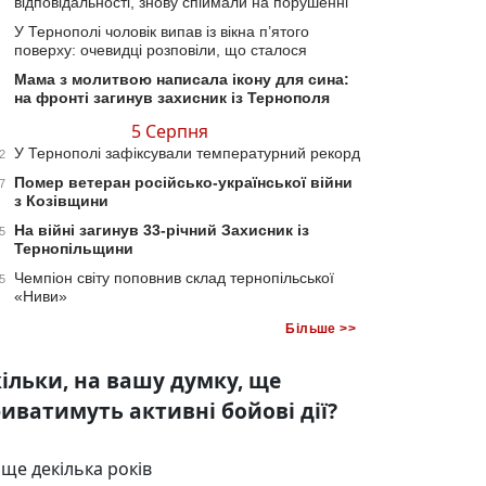
відповідальності, знову спіймали на порушенні
У Тернополі чоловік випав із вікна п’ятого
поверху: очевидці розповіли, що сталося
Мама з молитвою написала ікону для сина:
на фронті загинув захисник із Тернополя
5 Серпня
У Тернополі зафіксували температурний рекорд
2
Помер ветеран російсько-української війни
7
з Козівщини
На війні загинув 33-річний Захисник із
5
Тернопільщини
Чемпіон світу поповнив склад тернопільської
5
«Ниви»
Більше >>
ільки, на вашу думку, ще
иватимуть активні бойові дії?
ще декілька років