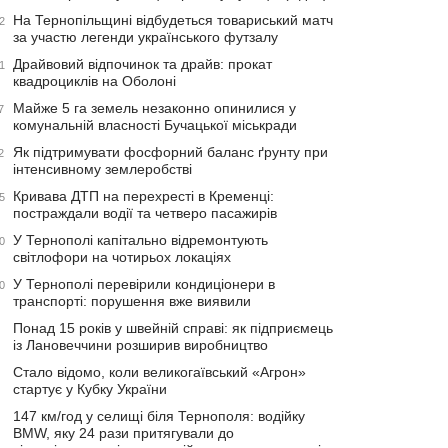
На Тернопільщині відбудеться товариський матч
2
за участю легенди українського футзалу
Драйвовий відпочинок та драйв: прокат
1
квадроциклів на Оболоні
Майже 5 га земель незаконно опинилися у
7
комунальній власності Бучацької міськради
Як підтримувати фосфорний баланс ґрунту при
2
інтенсивному землеробстві
Кривава ДТП на перехресті в Кременці:
5
постраждали водії та четверо пасажирів
У Тернополі капітально відремонтують
0
світлофори на чотирьох локаціях
У Тернополі перевірили кондиціонери в
0
транспорті: порушення вже виявили
Понад 15 років у швейній справі: як підприємець
із Лановеччини розширив виробництво
Стало відомо, коли великогаївський «Агрон»
стартує у Кубку України
147 км/год у селищі біля Тернополя: водійку
BMW, яку 24 рази притягували до