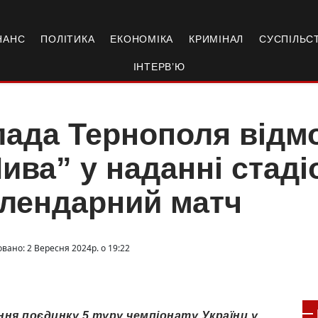
НАНС
ПОЛІТИКА
ЕКОНОМІКА
КРИМІНАЛ
СУСПІЛЬС
ІНТЕРВ’Ю
ада Тернополя відм
ива” у наданні стаді
лендарний матч
вано: 2 Вересня 2024р. о 19:22
ння поєдинку 5 туру чемпіонату України у