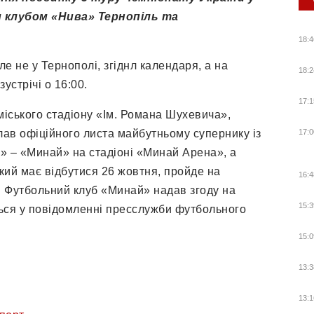
м клубом «Нива» Тернопіль та
18:4
ле не у Тернополі, згіднл календаря, а на
18:2
устрічі о 16:00.
17:1
 міського стадіону «Ім. Романа Шухевича»,
ав офіційного листа майбутньому супернику із
17:0
» – «Минай» на стадіоні «Минай Арена», а
який має відбутися 26 жовтня, пройде на
16:4
. Футбольний клуб «Минай» надав згоду на
15:3
ься у повідомленні пресслужби футбольного
15:0
13:3
13:1