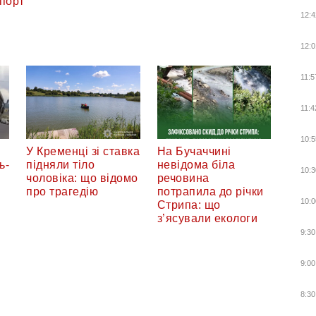
порт
12:4
12:0
11:5
11:4
10:5
У Кременці зі ставка
На Бучаччині
ь-
підняли тіло
невідома біла
10:3
чоловіка: що відомо
речовина
про трагедію
потрапила до річки
10:0
Стрипа: що
з’ясували екологи
9:30
9:00
8:30