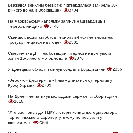
Вважався зниклим безвісти: підтвердилася загибель 30-
річного воїна із Зборівщини
3704
На Харківському напрямку загинув нацгвардієць з
Теребовлянщини
3446
Скандал: водій автобуса Тернопіль-Гусятин виїхав на
тротуар і кидався на людей
2981
Смертельна ДТП на Козівщині: медики не врятували
життя 16-річного мотоцикліста
2870
У Донецькій області загинув солдат з Борщівщини
2836
«Агрон», «Дністер» та «Нива» дізналися суперників у
Кубку України
2739
На Донеччині загинув молодший сержант зі Зборівщини
2615
"Хто вас привіз до ТЦК?": історія колишнього директора
тернопільського аеропорту, якому не повірили у
військкоматі
2308