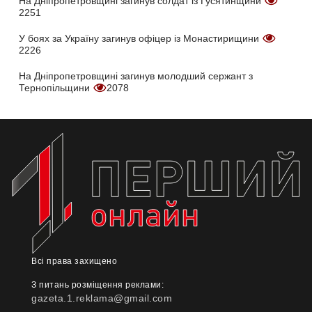
На Дніпропетровщині загинув солдат із Гусятинщини
2251
У боях за Україну загинув офіцер із Монастирищини
2226
На Дніпропетровщині загинув молодший сержант з
Тернопільщини
2078
Всі права захищено
З питань розміщення реклами:
gazeta.1.reklama@gmail.com