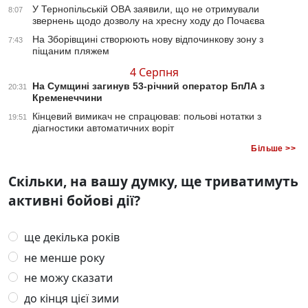
У Тернопільській ОВА заявили, що не отримували
8:07
звернень щодо дозволу на хресну ходу до Почаєва
На Зборівщині створюють нову відпочинкову зону з
7:43
піщаним пляжем
4 Серпня
На Сумщині загинув 53-річний оператор БпЛА з
20:31
Кременеччини
Кінцевий вимикач не спрацював: польові нотатки з
19:51
діагностики автоматичних воріт
Більше >>
Скільки, на вашу думку, ще триватимуть
активні бойові дії?
ще декілька років
не менше року
не можу сказати
до кінця цієї зими