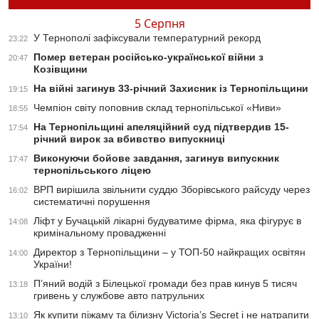
5 Серпня
У Тернополі зафіксували температурний рекорд
23:22
Помер ветеран російсько-української війни з
20:47
Козівщини
На війні загинув 33-річний Захисник із Тернопільщини
19:15
Чемпіон світу поповнив склад тернопільської «Ниви»
18:55
На Тернопільщині апеляційний суд підтвердив 15-
17:54
річний вирок за вбивство випускниці
Виконуючи бойове завдання, загинув випускник
17:47
тернопільського ліцею
ВРП вирішила звільнити суддю Зборівського райсуду через
16:02
систематичні порушення
Ліфт у Бучацькій лікарні будуватиме фірма, яка фігурує в
14:08
кримінальному провадженні
Директор з Тернопільщини – у ТОП-50 найкращих освітян
14:00
України!
П’яний водій з Білецької громади без прав кинув 5 тисяч
13:18
гривень у службове авто патрульних
Як купити піжаму та білизну Victoria’s Secret і не натрапити
13:10