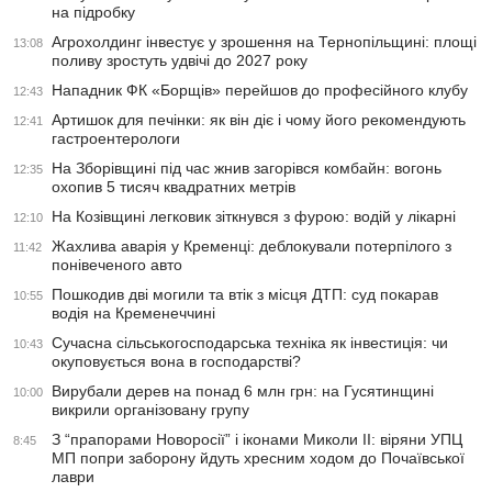
на підробку
Агрохолдинг інвестує у зрошення на Тернопільщині: площі
13:08
поливу зростуть удвічі до 2027 року
Нападник ФК «Борщів» перейшов до професійного клубу
12:43
Артишок для печінки: як він діє і чому його рекомендують
12:41
гастроентерологи
На Зборівщині під час жнив загорівся комбайн: вогонь
12:35
охопив 5 тисяч квадратних метрів
На Козівщині легковик зіткнувся з фурою: водій у лікарні
12:10
Жахлива аварія у Кременці: деблокували потерпілого з
11:42
понівеченого авто
Пошкодив дві могили та втік з місця ДТП: суд покарав
10:55
водія на Кременеччині
Сучасна сільськогосподарська техніка як інвестиція: чи
10:43
окуповується вона в господарстві?
Вирубали дерев на понад 6 млн грн: на Гусятинщині
10:00
викрили організовану групу
З “прапорами Новоросії” і іконами Миколи ІІ: віряни УПЦ
8:45
МП попри заборону йдуть хресним ходом до Почаївської
лаври