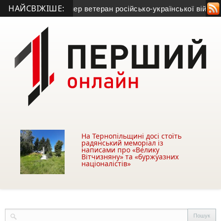
НАЙСВІЖІШЕ:
рекорд
• Помер ветеран російсько-української війни з Козівщ
На Тернопільщині досі стоїть
радянський меморіал із
написами про «Велику
Вітчизняну» та «буржуазних
націоналістів»