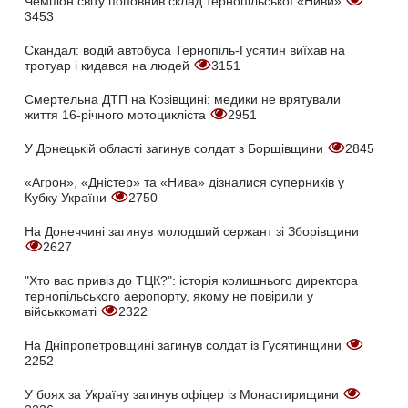
Чемпіон світу поповнив склад тернопільської «Ниви»
3453
Скандал: водій автобуса Тернопіль-Гусятин виїхав на
тротуар і кидався на людей
3151
Смертельна ДТП на Козівщині: медики не врятували
життя 16-річного мотоцикліста
2951
У Донецькій області загинув солдат з Борщівщини
2845
«Агрон», «Дністер» та «Нива» дізналися суперників у
Кубку України
2750
На Донеччині загинув молодший сержант зі Зборівщини
2627
"Хто вас привіз до ТЦК?": історія колишнього директора
тернопільського аеропорту, якому не повірили у
військкоматі
2322
На Дніпропетровщині загинув солдат із Гусятинщини
2252
У боях за Україну загинув офіцер із Монастирищини