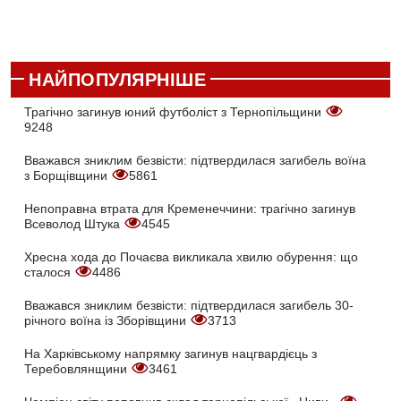
НАЙПОПУЛЯРНІШЕ
Трагічно загинув юний футболіст з Тернопільщини
9248
Вважався зниклим безвісти: підтвердилася загибель воїна
з Борщівщини
5861
Непоправна втрата для Кременеччини: трагічно загинув
Всеволод Штука
4545
Хресна хода до Почаєва викликала хвилю обурення: що
сталося
4486
Вважався зниклим безвісти: підтвердилася загибель 30-
річного воїна із Зборівщини
3713
На Харківському напрямку загинув нацгвардієць з
Теребовлянщини
3461