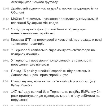
легенди українського футзалу
Драйвовий відпочинок та драйв: прокат квадроциклів на
12:01
Оболоні
Майже 5 га земель незаконно опинилися у комунальній
11:57
власності Бучацької міськради
Як підтримувати фосфорний баланс ґрунту при
11:42
інтенсивному землеробстві
Кривава ДТП на перехресті в Кременці: постраждали водії
10:55
та четверо пасажирів
У Тернополі капітально відремонтують світлофори на
10:30
чотирьох локаціях
У Тернополі перевірили кондиціонери в транспорті:
10:00
порушення вже виявили
Понад 15 років у швейній справі: як підприємець із
9:30
Лановеччини розширив виробництво
Стало відомо, коли великогаївський «Агрон» стартує у
9:00
Кубку України
147 км/год у селищі біля Тернополя: водійку BMW, яку 24
8:30
рази притягували до відповідальності, знову спіймали на
порушенні