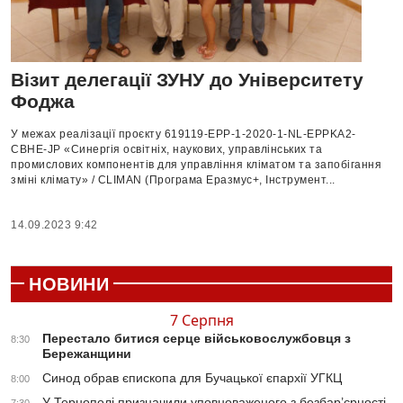
Візит делегації ЗУНУ до Університету
Фоджа
У межах реалізації проєкту 619119-EPP-1-2020-1-NL-EPPKA2-
CBHE-JP «Синергія освітніх, наукових, управлінських та
промислових компонентів для управління кліматом та запобігання
зміні клімату» / CLIMAN (Програма Еразмус+, Інструмент...
14.09.2023 9:42
НОВИНИ
7 Серпня
Перестало битися серце військовослужбовця з
8:30
Бережанщини
Синод обрав єпископа для Бучацької єпархії УГКЦ
8:00
У Тернополі призначили уповноваженого з безбар’єрності