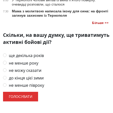
У Тернополі чоловік випав із вікна п’ятого поверху:
8:00
очевидці розповіли, що сталося
Мама з молитвою написала ікону для сина: на фронті
7:30
загинув захисник із Тернополя
Більше >>
Скільки, на вашу думку, ще триватимуть
активні бойові дії?
ще декілька років
не менше року
не можу сказати
до кінця цієї зими
не менше півроку