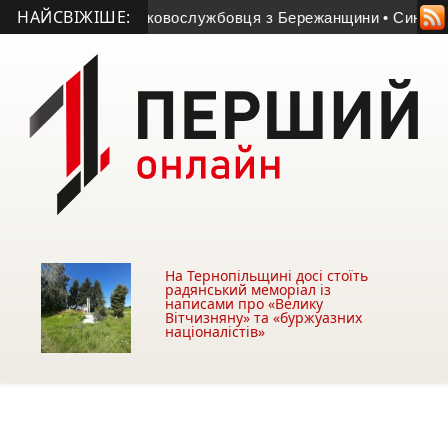
НАЙСВІЖІШЕ:
итися серце військовослужбовця з Бережанщини
• Синод об
На Тернопільщині досі стоїть
радянський меморіал із
написами про «Велику
Вітчизняну» та «буржуазних
націоналістів»