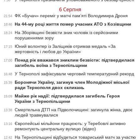
7:30
6 Серпня
ФК «Бучач» переміг у матчі пам’яті Володимира Дроня
21:54
На 44-му році життя помер учасник АТО з Козівщини
18:46
На Зборівщині безвісти зник чоловік із серйозними
18:24
порушеннями зору
Юний волонтер із Заліщиків отримав медаль «За
17:15
жертовність і любов до України»
Понад рік вважався зниклим безвісти: підтвердилася
17:00
загибель воїна з Тернопільщини
У Тернополі зафіксували черговий температурний рекорд
16:48
Боронячи Україну, загинув член Молодіжної міської
15:39
ради Тернополя двох скликань
Майже рік надії: підтвердилася загибель Героя
15:09
України з Тернопільщини
Смертельна ДТП на Підволочищині: загинула жінка, двоє
13:38
людей травмувалися
Європейські мільйони працюють: у Теребовлі активно
13:16
ремонтують центральну вулицю (відео)
На Тернопільщині відбудеться товариський матч за участю
12:42