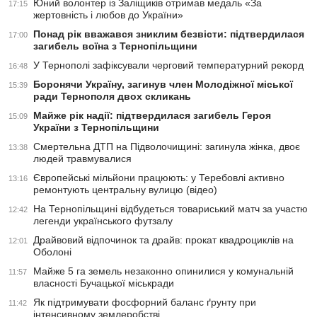
Юний волонтер із Заліщиків отримав медаль «За
17:15
жертовність і любов до України»
Понад рік вважався зниклим безвісти: підтвердилася
17:00
загибель воїна з Тернопільщини
У Тернополі зафіксували черговий температурний рекорд
16:48
Боронячи Україну, загинув член Молодіжної міської
15:39
ради Тернополя двох скликань
Майже рік надії: підтвердилася загибель Героя
15:09
України з Тернопільщини
Смертельна ДТП на Підволочищині: загинула жінка, двоє
13:38
людей травмувалися
Європейські мільйони працюють: у Теребовлі активно
13:16
ремонтують центральну вулицю (відео)
На Тернопільщині відбудеться товариський матч за участю
12:42
легенди українського футзалу
Драйвовий відпочинок та драйв: прокат квадроциклів на
12:01
Оболоні
Майже 5 га земель незаконно опинилися у комунальній
11:57
власності Бучацької міськради
Як підтримувати фосфорний баланс ґрунту при
11:42
інтенсивному землеробстві