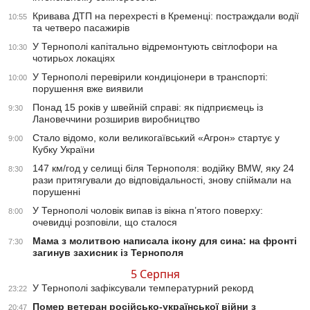
Кривава ДТП на перехресті в Кременці: постраждали водії
10:55
та четверо пасажирів
У Тернополі капітально відремонтують світлофори на
10:30
чотирьох локаціях
У Тернополі перевірили кондиціонери в транспорті:
10:00
порушення вже виявили
Понад 15 років у швейній справі: як підприємець із
9:30
Лановеччини розширив виробництво
Стало відомо, коли великогаївський «Агрон» стартує у
9:00
Кубку України
147 км/год у селищі біля Тернополя: водійку BMW, яку 24
8:30
рази притягували до відповідальності, знову спіймали на
порушенні
У Тернополі чоловік випав із вікна п’ятого поверху:
8:00
очевидці розповіли, що сталося
Мама з молитвою написала ікону для сина: на фронті
7:30
загинув захисник із Тернополя
5 Серпня
У Тернополі зафіксували температурний рекорд
23:22
Помер ветеран російсько-української війни з
20:47