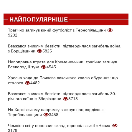
НАЙПОПУЛЯРНІШЕ
Трагічно загинув юний футболіст з Тернопільщини
9202
Вважався зниклим безвісти: підтвердилася загибель воїна
з Борщівщини
5825
Непоправна втрата для Кременеччини: трагічно загинув
Всеволод Штука
4545
Хресна хода до Почаєва викликала хвилю обурення: що
сталося
4482
Вважався зниклим безвісти: підтвердилася загибель 30-
річного воїна із Зборівщини
3713
На Харківському напрямку загинув нацгвардієць з
Теребовлянщини
3458
Чемпіон світу поповнив склад тернопільської «Ниви»
3179