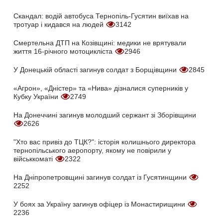
Скандал: водій автобуса Тернопіль-Гусятин виїхав на
тротуар і кидався на людей
3142
Смертельна ДТП на Козівщині: медики не врятували
життя 16-річного мотоцикліста
2946
У Донецькій області загинув солдат з Борщівщини
2845
«Агрон», «Дністер» та «Нива» дізналися суперників у
Кубку України
2749
На Донеччині загинув молодший сержант зі Зборівщини
2626
"Хто вас привіз до ТЦК?": історія колишнього директора
тернопільського аеропорту, якому не повірили у
військкоматі
2322
На Дніпропетровщині загинув солдат із Гусятинщини
2252
У боях за Україну загинув офіцер із Монастирищини
2236