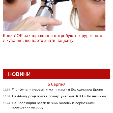
Коли ЛОР-захворювання потребують хірургічного
лікування: що варто знати пацієнту
НОВИНИ
6 Серпня
ФК «Бучач» переміг у матчі пам’яті Володимира Дроня
21:54
На 44-му році життя помер учасник АТО з Козівщини
18:46
На Зборівщині безвісти зник чоловік із серйозними
18:24
порушеннями зору