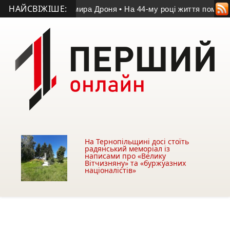
НАЙСВІЖІШЕ:
 пам’яті Володимира Дроня
• На 44-му році життя помер учас
На Тернопільщині досі стоїть
радянський меморіал із
написами про «Велику
Вітчизняну» та «буржуазних
націоналістів»