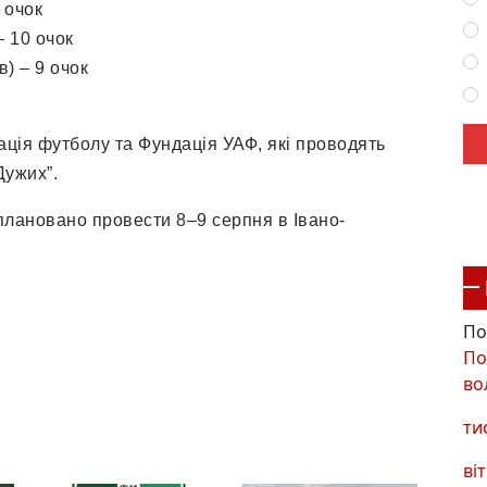
 очок
– 10 очок
в) – 9 очок
ація футболу та Фундація УАФ, які проводять
Дужих”.
плановано провести 8–9 серпня в Івано-
По
По
во
ти
віт