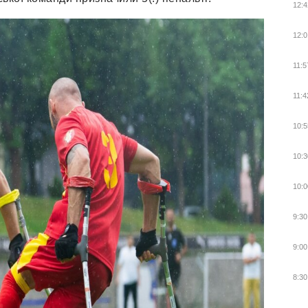
12:4
12:0
11:5
11:4
10:5
10:3
10:0
9:30
9:00
8:30