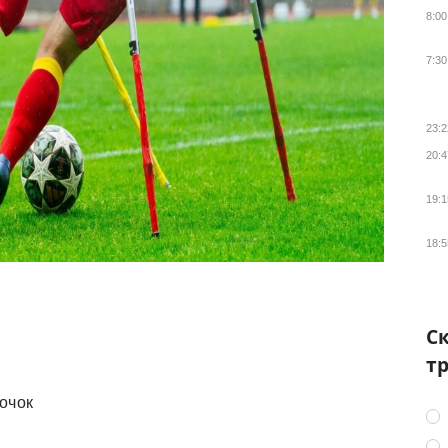
8:00
7:30
23:2
20:4
19:1
18:5
Ск
тр
 очок