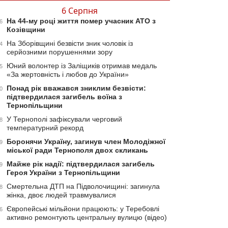
6 Серпня
На 44-му році життя помер учасник АТО з
6
Козівщини
На Зборівщині безвісти зник чоловік із
4
серйозними порушеннями зору
Юний волонтер із Заліщиків отримав медаль
5
«За жертовність і любов до України»
Понад рік вважався зниклим безвісти:
0
підтвердилася загибель воїна з
Тернопільщини
У Тернополі зафіксували черговий
8
температурний рекорд
Боронячи Україну, загинув член Молодіжної
9
міської ради Тернополя двох скликань
Майже рік надії: підтвердилася загибель
9
Героя України з Тернопільщини
Смертельна ДТП на Підволочищині: загинула
8
жінка, двоє людей травмувалися
Європейські мільйони працюють: у Теребовлі
6
активно ремонтують центральну вулицю (відео)