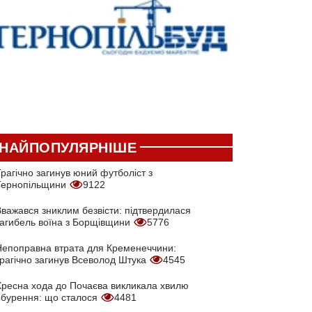
НАЙПОПУЛЯРНІШЕ
рагічно загинув юний футболіст з
Тернопільщини
9122
Вважався зниклим безвісти: підтвердилася
загибель воїна з Борщівщини
5776
Непоправна втрата для Кременеччини:
трагічно загинув Всеволод Штука
4545
Хресна хода до Почаєва викликала хвилю
обурення: що сталося
4481