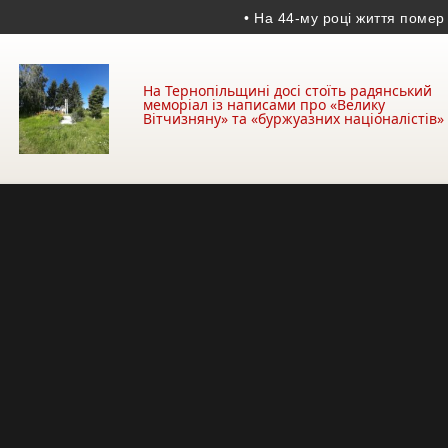
• На 44-му році життя помер учасник
На Тернопільщині досі стоїть радянський
меморіал із написами про «Велику
Вітчизняну» та «буржуазних націоналістів»