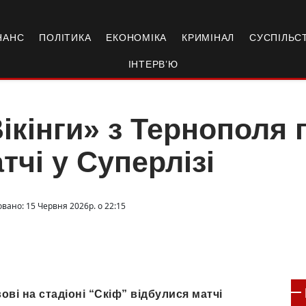
НАНС
ПОЛІТИКА
ЕКОНОМІКА
КРИМІНАЛ
СУСПІЛЬС
ІНТЕРВ’Ю
ікінги» з Тернополя
тчі у Суперлізі
овано: 15 Червня 2026р. о 22:15
ові на стадіоні “Скіф” відбулися матчі