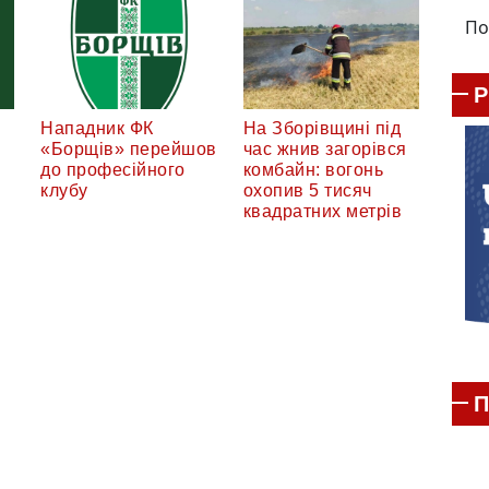
По
Нападник ФК
На Зборівщині під
«Борщів» перейшов
час жнив загорівся
до професійного
комбайн: вогонь
клубу
охопив 5 тисяч
квадратних метрів
П