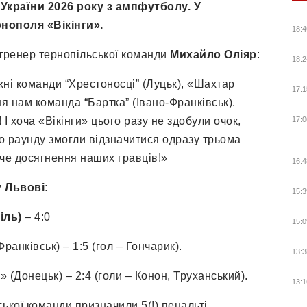
України 2026 року з ампфутболу. У
рнополя «Вікінги».
18:4
 тренер тернопільської команди
Михайло Оліяр
:
18:2
жні команди “Хрестоносці” (Луцьк), «Шахтар
17:1
ня нам команда “Бартка” (Івано-Франківськ).
І хоча «Вікінги» цього разу не здобули очок,
17:0
го раунду змогли відзначитися одразу трьома
че досягнення наших гравців!»
16:4
у Львові:
15:3
іль)
– 4:0
15:0
ранківськ) – 1:5 (гол – Гончарик).
13:3
 (Донецьк) – 2:4 (голи – Конон, Труханський).
13:1
ської команди призначили 5(!) пенальті.