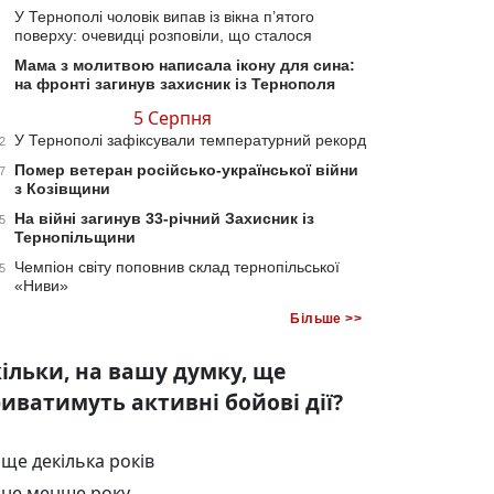
У Тернополі чоловік випав із вікна п’ятого
поверху: очевидці розповіли, що сталося
Мама з молитвою написала ікону для сина:
на фронті загинув захисник із Тернополя
5 Серпня
У Тернополі зафіксували температурний рекорд
2
Помер ветеран російсько-української війни
7
з Козівщини
На війні загинув 33-річний Захисник із
5
Тернопільщини
Чемпіон світу поповнив склад тернопільської
5
«Ниви»
Більше >>
ільки, на вашу думку, ще
иватимуть активні бойові дії?
ще декілька років
не менше року