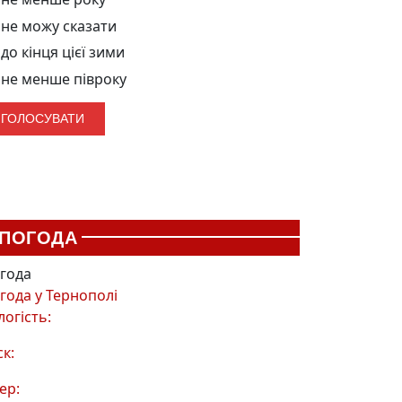
не можу сказати
до кінця цієї зими
не менше півроку
ПОГОДА
года
года у
Тернополі
логість:
ск:
ер: