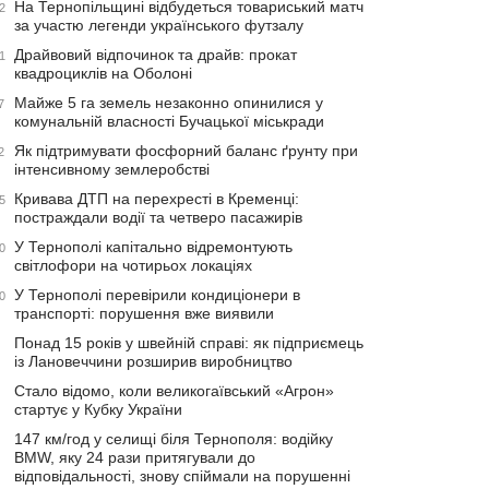
На Тернопільщині відбудеться товариський матч
2
за участю легенди українського футзалу
Драйвовий відпочинок та драйв: прокат
1
квадроциклів на Оболоні
Майже 5 га земель незаконно опинилися у
7
комунальній власності Бучацької міськради
Як підтримувати фосфорний баланс ґрунту при
2
інтенсивному землеробстві
Кривава ДТП на перехресті в Кременці:
5
постраждали водії та четверо пасажирів
У Тернополі капітально відремонтують
0
світлофори на чотирьох локаціях
У Тернополі перевірили кондиціонери в
0
транспорті: порушення вже виявили
Понад 15 років у швейній справі: як підприємець
із Лановеччини розширив виробництво
Стало відомо, коли великогаївський «Агрон»
стартує у Кубку України
147 км/год у селищі біля Тернополя: водійку
BMW, яку 24 рази притягували до
відповідальності, знову спіймали на порушенні