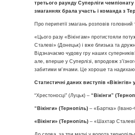
третього раунду Суперліги чемпіонату 
змаганнях брала участь і команда з Те
Про перипетії змагань розповів головний
«Цього разу «Вікінгам» протистояли поту
Сталеві» (Донецьк) і вже близька та друж
Відзначаємо чудову гру наших суперників! 
але, вперше у Суперлізі, впродовж з’їзно
забитими м’ячами. Це хороше та надихаю
Статистичні даних виступів «Вікінгів» 
“Хрестоносці” (Луцьк) –
“Вікінги” (Терноп
“Вікінги» (Тернопіль)
– «Бартка» (Івано-Ф
«Вікінги» (Тернопіль)
– «Шахтар Сталеві»
До слова, за три матчі у ворота тернопіль