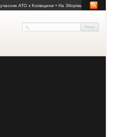
 АТО з Козівщини
• На Зборівщині безвісти зник чоловік із се