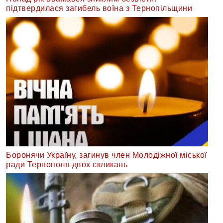
підтвердилася загибель воїна з Тернопільщини
Боронячи Україну, загинув член Молодіжної міської
ради Тернополя двох скликань