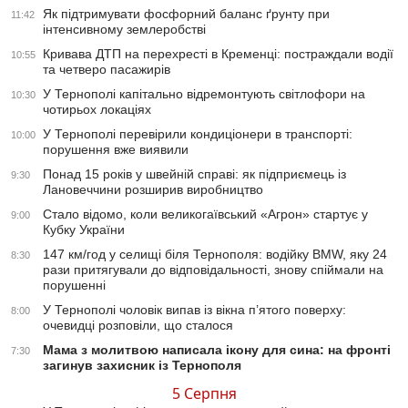
Як підтримувати фосфорний баланс ґрунту при
11:42
інтенсивному землеробстві
Кривава ДТП на перехресті в Кременці: постраждали водії
10:55
та четверо пасажирів
У Тернополі капітально відремонтують світлофори на
10:30
чотирьох локаціях
У Тернополі перевірили кондиціонери в транспорті:
10:00
порушення вже виявили
Понад 15 років у швейній справі: як підприємець із
9:30
Лановеччини розширив виробництво
Стало відомо, коли великогаївський «Агрон» стартує у
9:00
Кубку України
147 км/год у селищі біля Тернополя: водійку BMW, яку 24
8:30
рази притягували до відповідальності, знову спіймали на
порушенні
У Тернополі чоловік випав із вікна п’ятого поверху:
8:00
очевидці розповіли, що сталося
Мама з молитвою написала ікону для сина: на фронті
7:30
загинув захисник із Тернополя
5 Серпня