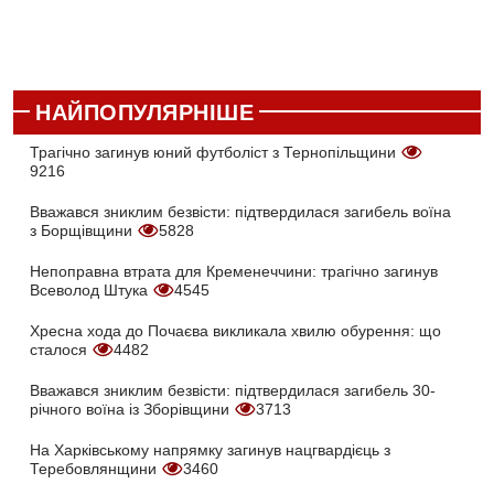
НАЙПОПУЛЯРНІШЕ
Трагічно загинув юний футболіст з Тернопільщини
9216
Вважався зниклим безвісти: підтвердилася загибель воїна
з Борщівщини
5828
Непоправна втрата для Кременеччини: трагічно загинув
Всеволод Штука
4545
Хресна хода до Почаєва викликала хвилю обурення: що
сталося
4482
Вважався зниклим безвісти: підтвердилася загибель 30-
річного воїна із Зборівщини
3713
На Харківському напрямку загинув нацгвардієць з
Теребовлянщини
3460