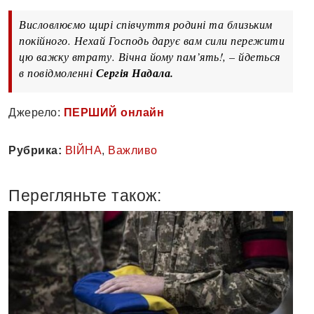
Висловлюємо щирі співчуття родині та близьким
покійного. Нехай Господь дарує вам сили пережити
цю важку втрату. Вічна йому пам’ять!, – йдеться
в повідмоленні
Сергія Надала.
Джерело:
ПЕРШИЙ онлайн
Рубрика:
ВІЙНА
,
Важливо
Перегляньте також: