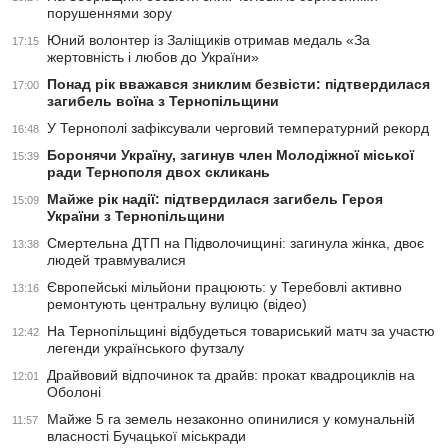
порушеннями зору
Юний волонтер із Заліщиків отримав медаль «За
17:15
жертовність і любов до України»
Понад рік вважався зниклим безвісти: підтвердилася
17:00
загибель воїна з Тернопільщини
У Тернополі зафіксували черговий температурний рекорд
16:48
Боронячи Україну, загинув член Молодіжної міської
15:39
ради Тернополя двох скликань
Майже рік надії: підтвердилася загибель Героя
15:09
України з Тернопільщини
Смертельна ДТП на Підволочищині: загинула жінка, двоє
13:38
людей травмувалися
Європейські мільйони працюють: у Теребовлі активно
13:16
ремонтують центральну вулицю (відео)
На Тернопільщині відбудеться товариський матч за участю
12:42
легенди українського футзалу
Драйвовий відпочинок та драйв: прокат квадроциклів на
12:01
Оболоні
Майже 5 га земель незаконно опинилися у комунальній
11:57
власності Бучацької міськради