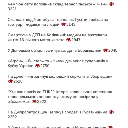
Чемпіон світу поповнив склад тернопільської «Ниви»
3221
Скандал: водій автобуса Тернопіль-Гусятин виїхав на
тротуар і кидався на людей
3143
Смертельна ДТП на Козівщині: медики не врятували
життя 16-річного мотоцикліста
2947
У Донецькій області загинув солдат з Борщівщини
2845
«Агрон», «Дністер» та «Нива» дізналися суперників у
Кубку України
2750
На Донеччині загинув молодший сержант зі Зборівщини
2626
"Хто вас привіз до ТЦК?": історія колишнього директора
тернопільського аеропорту, якому не повірили у
військкоматі
2322
На Дніпропетровщині загинув солдат із Гусятинщини
2252
У боях за Україну загинув офіцер із Монастирищини