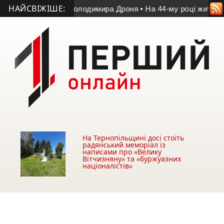
НАЙСВІЖІШЕ:
 матчі пам’яті Володимира Дроня
• На 44-му році життя поме
На Тернопільщині досі стоїть
радянський меморіал із
написами про «Велику
Вітчизняну» та «буржуазних
націоналістів»