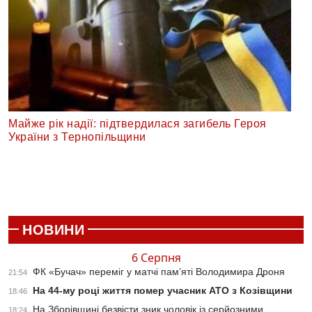
Майже рік надії: підтвердилася загибель Героя
України з Тернопільщини
НОВИНИ
6 Серпня
ФК «Бучач» переміг у матчі пам’яті Володимира Дроня
21:54
На 44-му році життя помер учасник АТО з Козівщини
18:46
На Зборівщині безвісти зник чоловік із серйозними
18:24