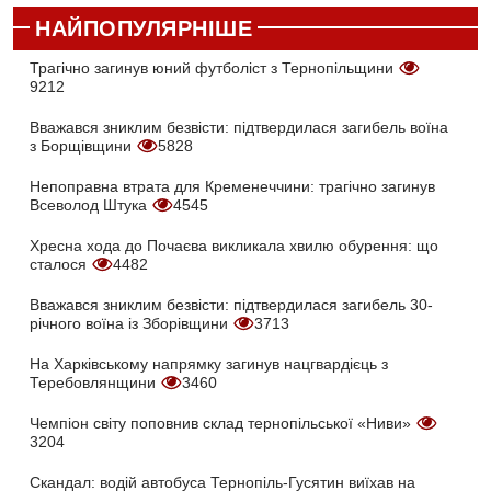
НАЙПОПУЛЯРНІШЕ
Трагічно загинув юний футболіст з Тернопільщини
9212
Вважався зниклим безвісти: підтвердилася загибель воїна
з Борщівщини
5828
Непоправна втрата для Кременеччини: трагічно загинув
Всеволод Штука
4545
Хресна хода до Почаєва викликала хвилю обурення: що
сталося
4482
Вважався зниклим безвісти: підтвердилася загибель 30-
річного воїна із Зборівщини
3713
На Харківському напрямку загинув нацгвардієць з
Теребовлянщини
3460
Чемпіон світу поповнив склад тернопільської «Ниви»
3204
Скандал: водій автобуса Тернопіль-Гусятин виїхав на