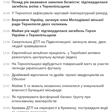
Понад рік вважався зниклим безвісти: підтвердилася
17:00
загибель воїна з Тернопільщини
У Тернополі зафіксували черговий температурний рекорд
16:48
Боронячи Україну, загинув член Молодіжної міської
15:39
ради Тернополя двох скликань
Майже рік надії: підтвердилася загибель Героя
15:09
України з Тернопільщини
Смертельна ДТП на Підволочищині: загинула жінка, двоє
13:38
людей травмувалися
Європейські мільйони працюють: у Теребовлі активно
13:16
ремонтують центральну вулицю (відео)
На Тернопільщині відбудеться товариський матч за участю
12:42
легенди українського футзалу
Драйвовий відпочинок та драйв: прокат квадроциклів на
12:01
Оболоні
Майже 5 га земель незаконно опинилися у комунальній
11:57
власності Бучацької міськради
Як підтримувати фосфорний баланс ґрунту при
11:42
інтенсивному землеробстві
Кривава ДТП на перехресті в Кременці: постраждали водії
10:55