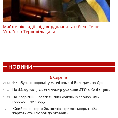
Майже рік надії: підтвердилася загибель Героя
України з Тернопільщини
НОВИНИ
6 Серпня
ФК «Бучач» переміг у матчі пам’яті Володимира Дроня
21:54
На 44-му році життя помер учасник АТО з Козівщини
18:46
На Зборівщині безвісти зник чоловік із серйозними
18:24
порушеннями зору
Юний волонтер із Заліщиків отримав медаль «За
17:15
жертовність і любов до України»