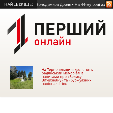
НАЙСВІЖІШЕ:
 матчі пам’яті Володимира Дроня
• На 44-му році життя помер
На Тернопільщині досі стоїть
радянський меморіал із
написами про «Велику
Вітчизняну» та «буржуазних
націоналістів»