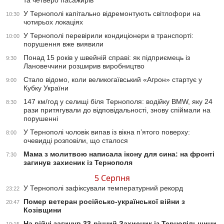
та четверо пасажирів
У Тернополі капітально відремонтують світлофори на
10:30
чотирьох локаціях
У Тернополі перевірили кондиціонери в транспорті:
10:00
порушення вже виявили
Понад 15 років у швейній справі: як підприємець із
9:30
Лановеччини розширив виробництво
Стало відомо, коли великогаївський «Агрон» стартує у
9:00
Кубку України
147 км/год у селищі біля Тернополя: водійку BMW, яку 24
8:30
рази притягували до відповідальності, знову спіймали на
порушенні
У Тернополі чоловік випав із вікна п’ятого поверху:
8:00
очевидці розповіли, що сталося
Мама з молитвою написала ікону для сина: на фронті
7:30
загинув захисник із Тернополя
5 Серпня
У Тернополі зафіксували температурний рекорд
23:22
Помер ветеран російсько-української війни з
20:47
Козівщини
На війні загинув 33-річний Захисник із Тернопільщини