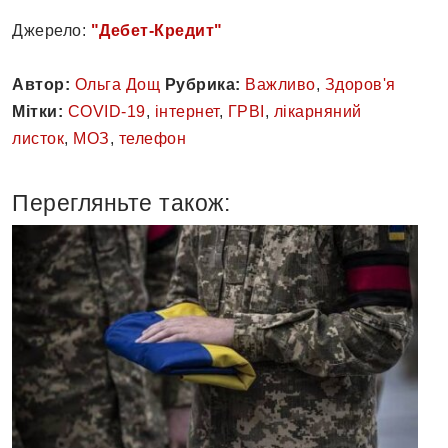
Джерело:
"Дебет-Кредит"
Автор:
Ольга Дощ
Рубрика:
Важливо
,
Здоров'я
Мітки:
COVID-19
,
інтернет
,
ГРВІ
,
лікарняний
листок
,
МОЗ
,
телефон
Перегляньте також: