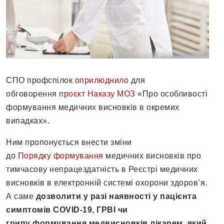
СПО профспілок
оприлюднило
для
обговорення
проєкт Наказу МОЗ
«Про особливості
формування медичних висновків в окремих
випадках».
Ним пропонується внести зміни
до
Порядку формування
медичних висновків про
тимчасову непрацездатність в Реєстрі медичних
висновків в електронній системі охорони здоров’я.
А саме
дозволити
у разі наявності у пацієнта
симптомів COVID-19, ГРВІ чи
грипу формування медвисновків лікарем, який