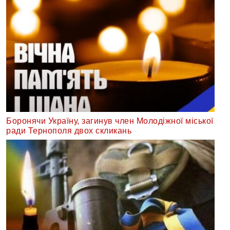
Боронячи Україну, загинув член Молодіжної міської
ради Тернополя двох скликань