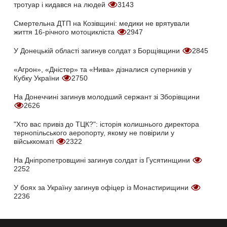
тротуар і кидався на людей
3143
Смертельна ДТП на Козівщині: медики не врятували
життя 16-річного мотоцикліста
2947
У Донецькій області загинув солдат з Борщівщини
2845
«Агрон», «Дністер» та «Нива» дізналися суперників у
Кубку України
2750
На Донеччині загинув молодший сержант зі Зборівщини
2626
"Хто вас привіз до ТЦК?": історія колишнього директора
тернопільського аеропорту, якому не повірили у
військкоматі
2322
На Дніпропетровщині загинув солдат із Гусятинщини
2252
У боях за Україну загинув офіцер із Монастирищини
2236