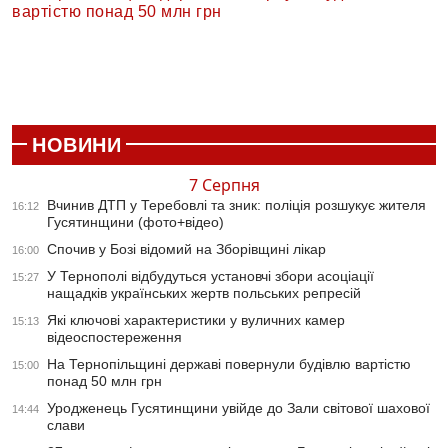
вартістю понад 50 млн грн
НОВИНИ
7 Серпня
Вчинив ДТП у Теребовлі та зник: поліція розшукує жителя
16:12
Гусятинщини (фото+відео)
Спочив у Бозі відомий на Зборівщині лікар
16:00
У Тернополі відбудуться установчі збори асоціації
15:27
нащадків українських жертв польських репресій
Які ключові характеристики у вуличних камер
15:13
відеоспостереження
На Тернопільщині державі повернули будівлю вартістю
15:00
понад 50 млн грн
Уродженець Гусятинщини увійде до Зали світової шахової
14:44
слави