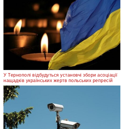
У Тернополі відбудуться установчі збори асоціації
нащадків українських жертв польських репресій