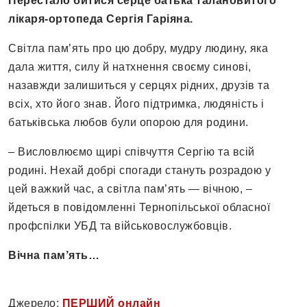
Перестало битися серце батька талановитого
лікаря-ортопеда Сергія Гаріяна.
Світла пам’ять про цю добру, мудру людину, яка
дала життя, силу й натхнення своєму синові,
назавжди залишиться у серцях рідних, друзів та
всіх, хто його знав. Його підтримка, людяність і
батьківська любов були опорою для родини.
– Висловлюємо щирі співчуття Сергію та всій
родині. Нехай добрі спогади стануть розрадою у
цей важкий час, а світла пам’ять — вічною, –
йдеться в повідомленні Тернопільської обласної
профспілки УБД та військовослужбовців.
Вічна пам’ять…
Джерело:
ПЕРШИЙ онлайн