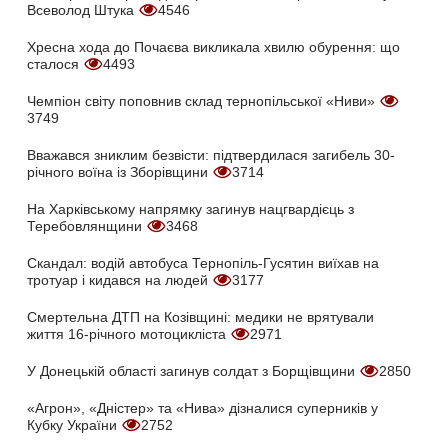
Всеволод Штука
4546
Хресна хода до Почаєва викликала хвилю обурення: що
сталося
4493
Чемпіон світу поповнив склад тернопільської «Ниви»
3749
Вважався зниклим безвісти: підтвердилася загибель 30-
річного воїна із Зборівщини
3714
На Харківському напрямку загинув нацгвардієць з
Теребовлянщини
3468
Скандал: водій автобуса Тернопіль-Гусятин виїхав на
тротуар і кидався на людей
3177
Смертельна ДТП на Козівщині: медики не врятували
життя 16-річного мотоцикліста
2971
У Донецькій області загинув солдат з Борщівщини
2850
«Агрон», «Дністер» та «Нива» дізналися суперників у
Кубку України
2752