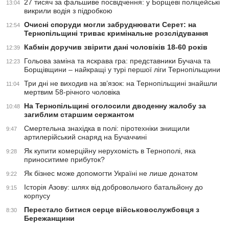
27 тисяч за фальшиве посвідчення: у Борщеві поліцейські
13:04
викрили водія з підробкою
Очисні споруди могли забруднювати Серет: на
12:54
Тернопільщині триває кримінальне розслідування
Кабмін доручив звірити дані чоловіків 18-60 років
12:39
Гольова заміна та яскрава гра: представники Бучача та
12:23
Борщівщини – найкращі у турі першої ліги Тернопільщини
Три дні не виходив на зв’язок: на Тернопільщині знайшли
11:04
мертвим 58-річного чоловіка
На Тернопільщині оголосили дводенну жалобу за
10:48
загиблим старшим сержантом
Смертельна знахідка в полі: піротехніки знищили
9:47
артилерійський снаряд на Бучаччині
Як купити комерційну нерухомість в Тернополі, яка
9:28
приноситиме прибуток?
Як бізнес може допомогти Україні не лише донатом
9:22
Історія Азову: шлях від добровольчого батальйону до
9:15
корпусу
Перестало битися серце військовослужбовця з
8:30
Бережанщини