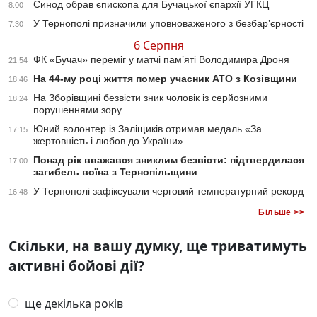
Синод обрав єпископа для Бучацької єпархії УГКЦ
8:00
У Тернополі призначили уповноваженого з безбар’єрності
7:30
6 Серпня
ФК «Бучач» переміг у матчі пам’яті Володимира Дроня
21:54
На 44-му році життя помер учасник АТО з Козівщини
18:46
На Зборівщині безвісти зник чоловік із серйозними
18:24
порушеннями зору
Юний волонтер із Заліщиків отримав медаль «За
17:15
жертовність і любов до України»
Понад рік вважався зниклим безвісти: підтвердилася
17:00
загибель воїна з Тернопільщини
У Тернополі зафіксували черговий температурний рекорд
16:48
Більше >>
Скільки, на вашу думку, ще триватимуть
активні бойові дії?
ще декілька років