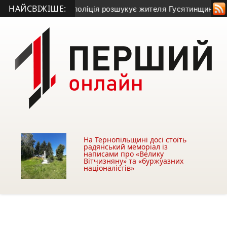
НАЙСВІЖІШЕ:
ребовлі та зник: поліція розшукує жителя Гусятинщини (фото
На Тернопільщині досі стоїть
радянський меморіал із
написами про «Велику
Вітчизняну» та «буржуазних
націоналістів»