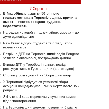
7 Серпня
Війна обірвала життя 50-річного
0
гранатометника з Тернопільщини: причина
смерті – гостра серцево-судинна
недостатність
Нагодувати людей у надзвичайних умовах – це
5
дуже відповідально
New Brain: відгуки студентів та огляд школи
1
іноземних мов
Потрійна ДТП на Тернопільщині: водія Peugeot
7
затисло в автомобілі, постраждала дитина
Вчинив ДТП у Теребовлі та зник: поліція
2
розшукує жителя Гусятинщини (фото+відео)
Спочив у Бозі відомий на Зборівщині лікар
0
У Тернополі відбудуться установчі збори
7
асоціації нащадків українських жертв польських
репресій
Які ключові характеристики у вуличних камер
3
відеоспостереження
На Тернопільщині державі повернули будівлю
0