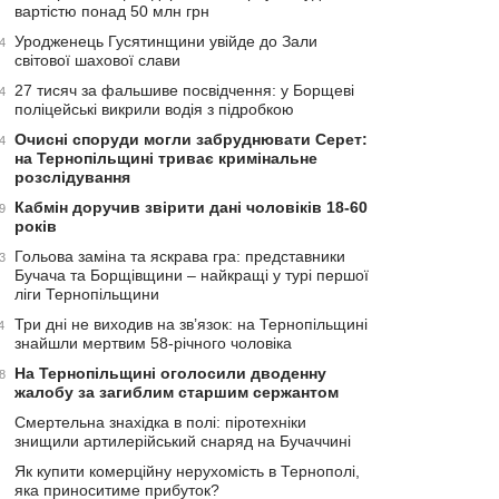
вартістю понад 50 млн грн
Уродженець Гусятинщини увійде до Зали
4
світової шахової слави
27 тисяч за фальшиве посвідчення: у Борщеві
4
поліцейські викрили водія з підробкою
Очисні споруди могли забруднювати Серет:
4
на Тернопільщині триває кримінальне
розслідування
Кабмін доручив звірити дані чоловіків 18-60
9
років
Гольова заміна та яскрава гра: представники
3
Бучача та Борщівщини – найкращі у турі першої
ліги Тернопільщини
Три дні не виходив на зв’язок: на Тернопільщині
4
знайшли мертвим 58-річного чоловіка
На Тернопільщині оголосили дводенну
8
жалобу за загиблим старшим сержантом
Смертельна знахідка в полі: піротехніки
знищили артилерійський снаряд на Бучаччині
Як купити комерційну нерухомість в Тернополі,
яка приноситиме прибуток?