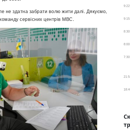
9:22
ле не здатна забрати волю жити далі. Дякуємо,
в команду сервісних центрів МВС.
9:15
8:30
8:00
7:30
21:5
18:4
Ск
тр