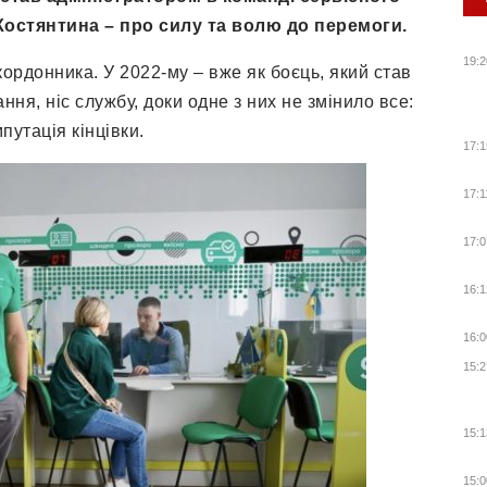
Костянтина – про силу та волю до перемоги.
19:2
ордонника. У 2022-му – вже як боєць, який став
ння, ніс службу, доки одне з них не змінило все:
путація кінцівки.
17:1
17:1
17:0
16:1
16:0
15:2
15:1
15:0