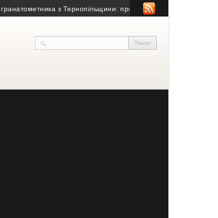
ометника з Тернопільщини: причина смерті – гостра серцево-су