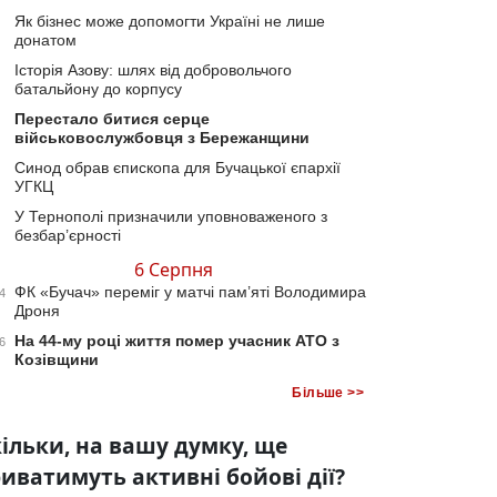
Як бізнес може допомогти Україні не лише
донатом
Історія Азову: шлях від добровольчого
батальйону до корпусу
Перестало битися серце
військовослужбовця з Бережанщини
Синод обрав єпископа для Бучацької єпархії
УГКЦ
У Тернополі призначили уповноваженого з
безбар’єрності
6 Серпня
ФК «Бучач» переміг у матчі пам’яті Володимира
4
Дроня
На 44-му році життя помер учасник АТО з
6
Козівщини
Більше >>
ільки, на вашу думку, ще
иватимуть активні бойові дії?