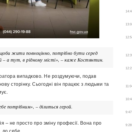
14:4
13:0
12:5
, щоби жити повноцінно, потрібно бути серед
12:3
й – а тут, в рідному місті», – каже Костянтин.
12:2
тратора випадково. Не роздумуючи, подав
ову сторінку. Сьогодні він працює з людьми та
11:0
мує.
10:4
ебе потрібним», – ділиться герой.
9:47
я – не просто про зміну професії. Вона про
9:28
 до себе.