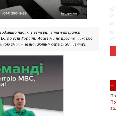
неодмінно надихне ветеранів та ветеранок
МВС по всій Україні! Адже ми не просто шукаємо
иною змін, – зазначають у сервісному центрі.
По
По
во