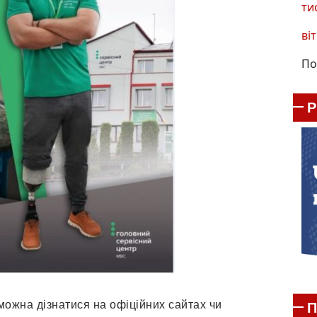
ти
віт
По
 можна дізнатися на офіційних сайтах чи
П