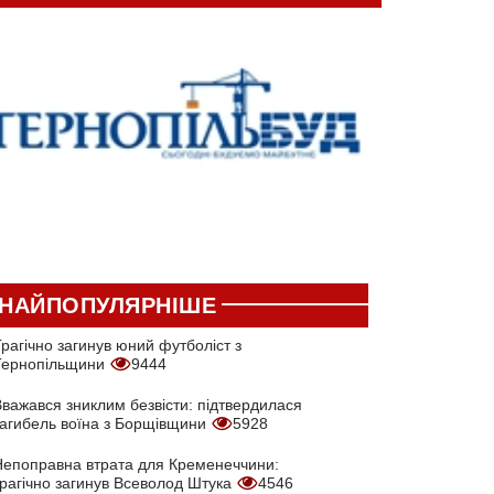
НАЙПОПУЛЯРНІШЕ
рагічно загинув юний футболіст з
Тернопільщини
9444
Вважався зниклим безвісти: підтвердилася
загибель воїна з Борщівщини
5928
Непоправна втрата для Кременеччини:
трагічно загинув Всеволод Штука
4546