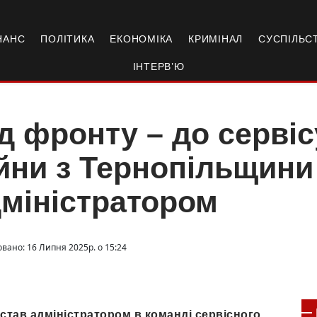
НАНС
ПОЛІТИКА
ЕКОНОМІКА
КРИМІНАЛ
СУСПІЛЬС
ІНТЕРВ’Ю
д фронту – до сервіс
йни з Тернопільщини
дміністратором
овано: 16 Липня 2025р. о 15:24
 став адміністратором в команді сервісного