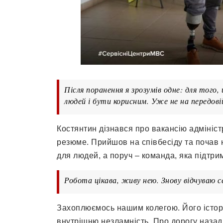
Після поранення я зрозумів одне: для того
людей і бути корисним. Уже не на передові
Костянтин дізнався про вакансію адмініс
резюме. Прийшов на співбесіду та почав н
для людей, а поруч – команда, яка підтри
Робота цікава, живу нею. Знову відчуваю с
Захоплюємось нашим колегою. Його історі
внутрішню незламність. Про дорогу назад