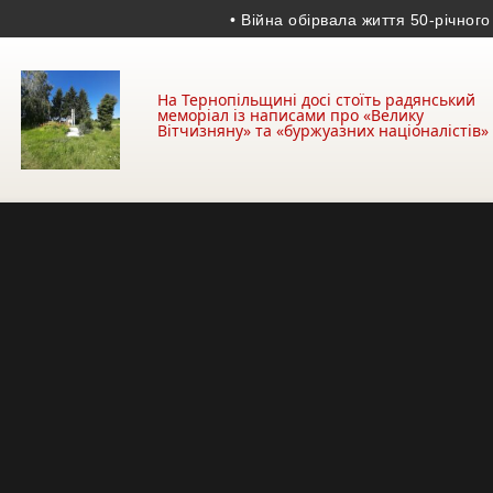
• Війна обірвала життя 50-річного гранат
На Тернопільщині досі стоїть радянський
меморіал із написами про «Велику
Вітчизняну» та «буржуазних націоналістів»