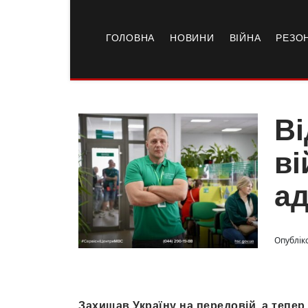
ГОЛОВНА
НОВИНИ
ВІЙНА
РЕЗО
Ві
ві
а
Опублік
Захищав Україну на передовій, а тепер