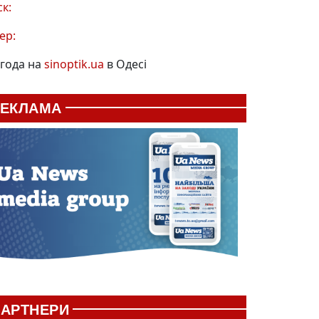
ск:
ер:
года на
sinoptik.ua
в Одесі
РЕКЛАМА
АРТНЕРИ