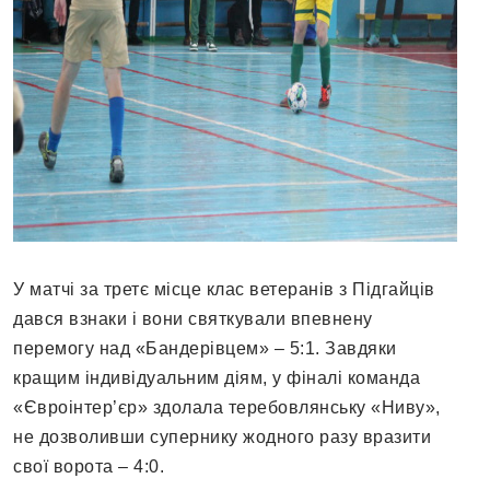
У матчі за третє місце клас ветеранів з Підгайців
дався взнаки і вони святкували впевнену
перемогу над «Бандерівцем» – 5:1. Завдяки
кращим індивідуальним діям, у фіналі команда
«Євроінтер’єр» здолала теребовлянську «Ниву»,
не дозволивши супернику жодного разу вразити
свої ворота – 4:0.