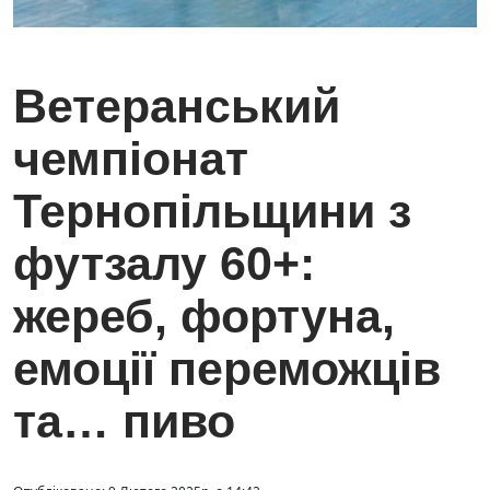
Ветеранський
чемпіонат
Тернопільщини з
футзалу 60+:
жереб, фортуна,
емоції переможців
та… пиво