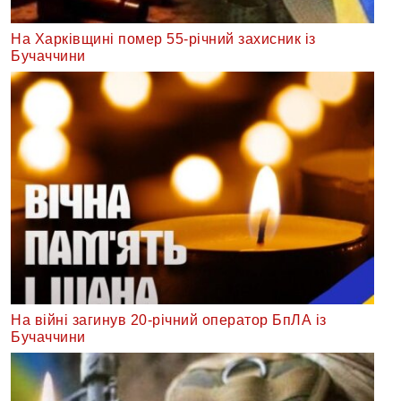
На Харківщині помер 55-річний захисник із
Бучаччини
На війні загинув 20-річний оператор БпЛА із
Бучаччини