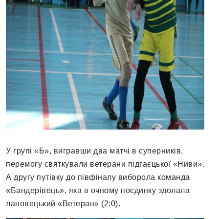
У групі «Б», вигравши два матчі в суперників,
перемогу святкували ветерани підгаєцької «Ниви».
А другу путівку до півфіналу виборола команда
«Бандерівець», яка в очному поєдинку здолала
лановецький «Ветеран» (2:0).