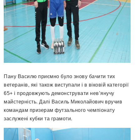
Пану Василю приємно було знову бачити тих
ветеранів, які також виступали і в віковій категорії
65+ і продовжують демонструвати нев’янучу
майстерність. Далі Василь Миколайович вручив
командам призерам футзального чемпіонату
заслужені кубки та грамоти.