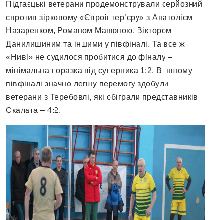
Підгаєцькі ветерани продемонстрували серйозний
спротив зірковому «Євроінтер’єру» з Анатолієм
Назаренком, Романом Мацюпою, Віктором
Данилишиним та іншими у півфіналі. Та все ж
«Ниві» не судилося пробитися до фіналу –
мінімальна поразка від суперника 1:2. В іншому
півфіналі значно легшу перемогу здобули
ветерани з Теребовлі, які обіграли представників
Скалата – 4:2.