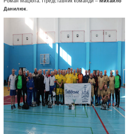
Роман Мацюпа. Представник команди –
Михайло
Данилюк
.