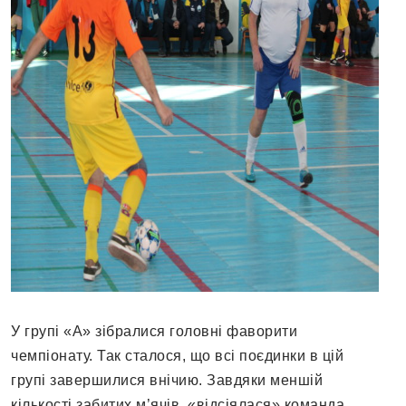
У групі «А» зібралися головні фаворити
чемпіонату. Так сталося, що всі поєдинки в цій
групі завершилися внічию. Завдяки меншій
кількості забитих м’ячів, «відсіялася» команда