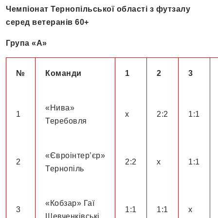
Чемпіонат Тернопільської області з футзалу
серед ветеранів 60+
Група «А»
№
Команди
1
2
3
«Нива»
1
х
2:2
1:1
Теребовля
«Євроінтер’єр»
2
2:2
х
1:1
Тернопіль
«Кобзар» Гаї
3
1:1
1:1
х
Шевченківські