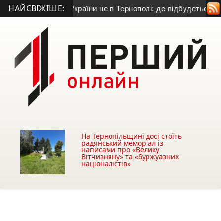
НАЙСВІЖІШЕ:
раїни не в Тернополі: де відбудеться гра з «Буковиною»
• Я
На Тернопільщині досі стоїть
радянський меморіал із
написами про «Велику
Вітчизняну» та «буржуазних
націоналістів»