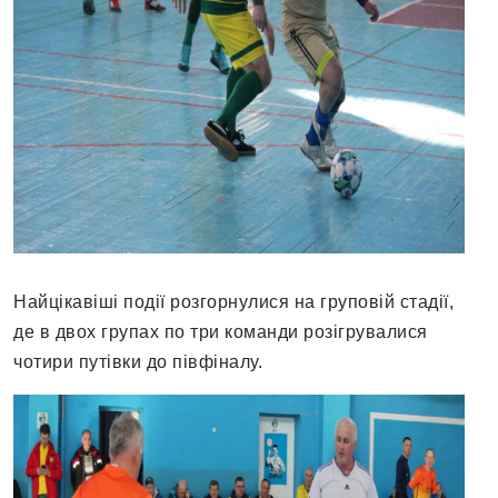
Найцікавіші події розгорнулися на груповій стадії,
де в двох групах по три команди розігрувалися
чотири путівки до півфіналу.