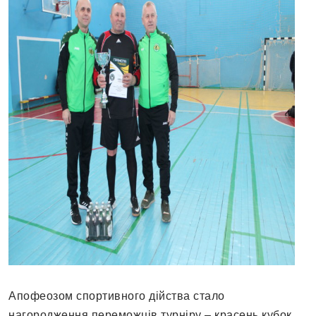
Апофеозом спортивного дійства стало
нагородження переможців турніру – красень кубок