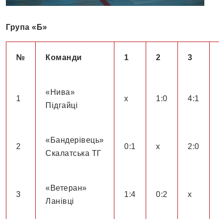
Група «Б»
№
Команди
1
2
3
«Нива»
1
х
1:0
4:1
Підгайці
«Бандерівець»
2
0:1
х
2:0
Скалатська ТГ
«Ветеран»
3
1:4
0:2
х
Ланівці