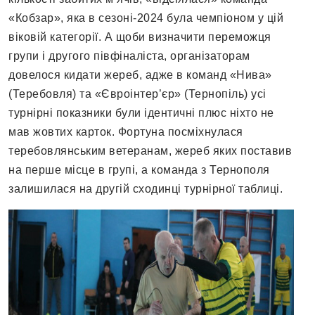
«Кобзар», яка в сезоні-2024 була чемпіоном у цій
віковій категорії. А щоби визначити переможця
групи і другого півфіналіста, організаторам
довелося кидати жереб, адже в команд «Нива»
(Теребовля) та «Євроінтер’єр» (Тернопіль) усі
турнірні показники були ідентичні плюс ніхто не
мав жовтих карток. Фортуна посміхнулася
теребовлянським ветеранам, жереб яких поставив
на перше місце в групі, а команда з Тернополя
залишилася на другій сходинці турнірної таблиці.