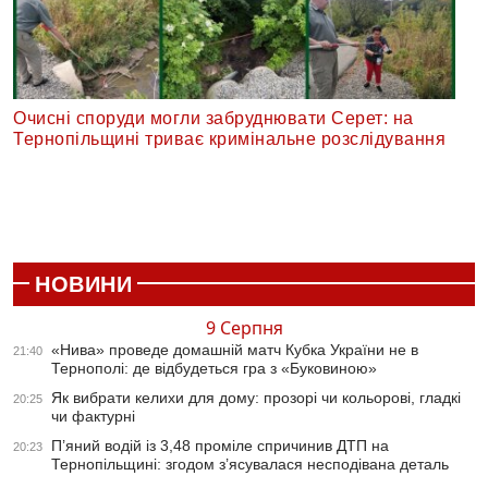
Очисні споруди могли забруднювати Серет: на
Тернопільщині триває кримінальне розслідування
НОВИНИ
9 Серпня
«Нива» проведе домашній матч Кубка України не в
21:40
Тернополі: де відбудеться гра з «Буковиною»
Як вибрати келихи для дому: прозорі чи кольорові, гладкі
20:25
чи фактурні
П’яний водій із 3,48 проміле спричинив ДТП на
20:23
Тернопільщині: згодом з’ясувалася несподівана деталь