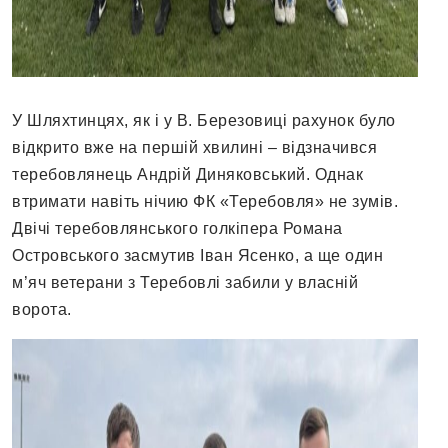
У Шляхтинцях, як і у В. Березовиці рахунок було
відкрито вже на першій хвилині – відзначився
теребовлянець Андрій Диняковський. Однак
втримати навіть нічию ФК «Теребовля» не зумів.
Двічі теребовлянського голкіпера Романа
Островського засмутив Іван Ясенко, а ще один
м’яч ветерани з Теребовлі забили у власній
ворота.