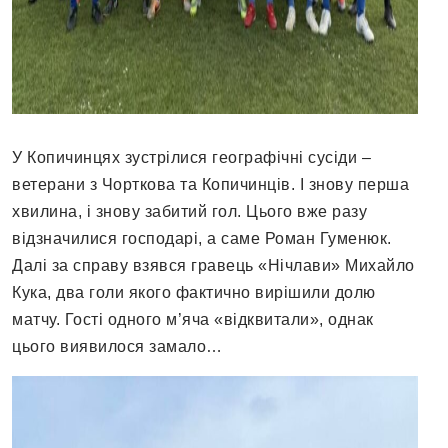
У Копичинцях зустрілися географічні сусіди –
ветерани з Чорткова та Копичинців. І знову перша
хвилина, і знову забитий гол. Цього вже разу
відзначилися господарі, а саме Роман Гуменюк.
Далі за справу взявся гравець «Нічлави» Михайло
Кука, два голи якого фактично вирішили долю
матчу. Гості одного м’яча «відквитали», однак
цього виявилося замало…