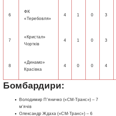
ФК
6
4
1
0
3
«Теребовля»
«Кристал»
7
4
1
0
3
Чортків
«Динамо»
8
4
0
0
4
Красівка
Бомбардири:
Володимир П’яничко («СМ-Транс») – 7
м’ячів
Олександр Ждаха («СМ-Транс») – 6