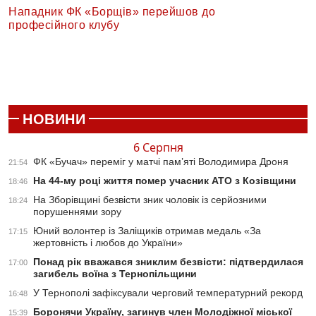
Нападник ФК «Борщів» перейшов до
професійного клубу
НОВИНИ
6 Серпня
ФК «Бучач» переміг у матчі пам’яті Володимира Дроня
21:54
На 44-му році життя помер учасник АТО з Козівщини
18:46
На Зборівщині безвісти зник чоловік із серйозними
18:24
порушеннями зору
Юний волонтер із Заліщиків отримав медаль «За
17:15
жертовність і любов до України»
Понад рік вважався зниклим безвісти: підтвердилася
17:00
загибель воїна з Тернопільщини
У Тернополі зафіксували черговий температурний рекорд
16:48
Боронячи Україну, загинув член Молодіжної міської
15:39