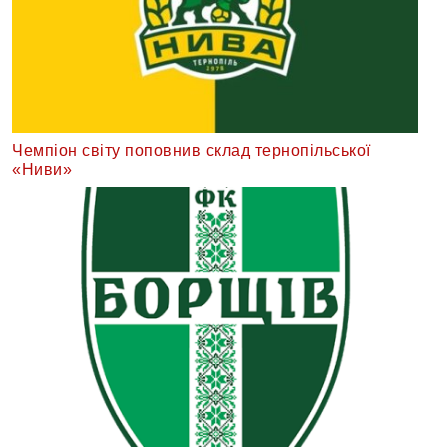
Чемпіон світу поповнив склад тернопільської
«Ниви»