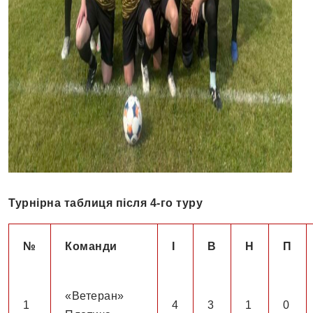
Турнірна таблиця після 4-го туру
№
Команди
І
В
Н
П
«Ветеран»
1
4
3
1
0