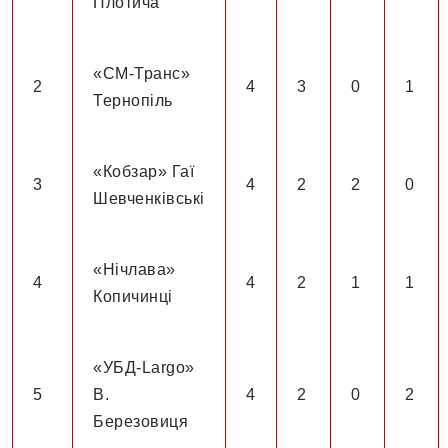
Плотича
«СМ-Транс»
2
4
3
0
1
Тернопіль
«Кобзар» Гаї
3
4
2
2
0
Шевченківські
«Нічлава»
4
4
2
1
1
Копичинці
«УБД-Largo»
5
В.
4
2
0
2
Березовиця