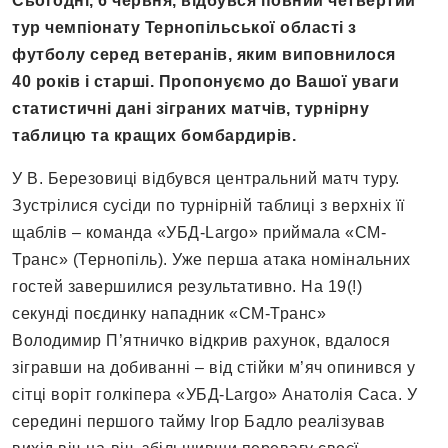
Сьогодні, 6 червня, відбувся повний четвертий
тур чемпіонату Тернопільської області з
футболу серед ветеранів, яким виповнилося
40 років і старші. Пропонуємо до Вашої уваги
статистичні дані зіграних матчів, турнірну
таблицю та кращих бомбардирів.
У В. Березовиці відбувся центральний матч туру.
Зустрілися сусіди по турнірній таблиці з верхніх її
щаблів – команда «УБД-Largo» приймала «СМ-
Транс» (Тернопіль). Уже перша атака номінальних
гостей завершилися результативно. На 19(!)
секунді поєдинку нападник «СМ-Транс»
Володимир П’ятничко відкрив рахунок, вдалося
зігравши на добиванні – від стійки м’яч опинився у
сітці воріт голкіпера «УБД-Largo» Анатолія Саса. У
середині першого тайму Ігор Бадло реалізував