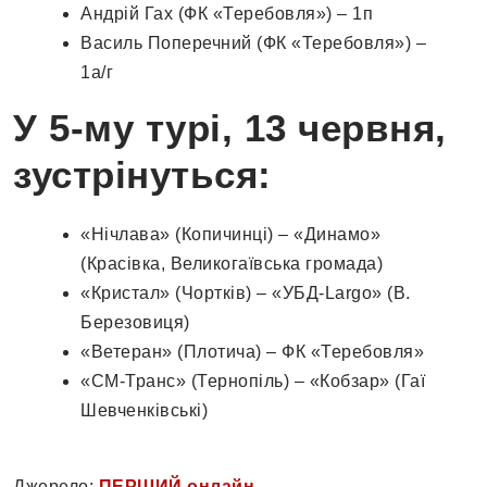
Андрій Гах (ФК «Теребовля») – 1п
Василь Поперечний (ФК «Теребовля») –
1а/г
У
5
-му турі,
13
червня,
зустрінуться:
«Нічлава» (Копичинці) – «Динамо»
(Красівка, Великогаївська громада)
«Кристал» (Чортків) – «УБД-Largo» (В.
Березовиця)
«Ветеран» (Плотича) – ФК «Теребовля»
«СМ-Транс» (Тернопіль) – «Кобзар» (Гаї
Шевченківські)
Джерело:
ПЕРШИЙ онлайн