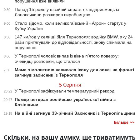
порушення вже виявили
Понад 15 років у швейній справі: як підприємець із
9:30
Лановеччини розширив виробництво
Стало відомо, коли великогаївський «Агрон» стартує у
9:00
Кубку України
147 км/год у селищі біля Тернополя: водійку BMW, яку 24
8:30
рази притягували до відповідальності, знову спіймали на
порушенні
У Тернополі чоловік випав із вікна п’ятого поверху:
8:00
очевидці розповіли, що сталося
Мама з молитвою написала ікону для сина: на фронті
7:30
загинув захисник із Тернополя
5 Серпня
У Тернополі зафіксували температурний рекорд
23:22
Помер ветеран російсько-української війни з
20:47
Козівщини
На війні загинув 33-річний Захисник із Тернопільщини
19:15
Більше >>
Скільки, на вашу думку, ще триватимуть