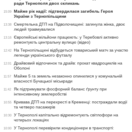
ради Тернополя двох скликань
Майже рік надії: підтвердилася загибель Героя
15:09
України з Тернопільщини
Смертельна ДТП на Підволочищині: загинула жінка, двоє
13:38
людей травмувалися
Європейські мільйони працюють: у Теребовлі активно
13:16
ремонтують центральну вулицю (відео)
На Тернопільщині відбудеться товариський матч за участю
12:42
легенди українського футзалу
Драйвовий відпочинок та драйв: прокат квадроциклів на
12:01
Оболоні
Майже 5 га земель незаконно опинилися у комунальній
11:57
власності Бучацької міськради
Як підтримувати фосфорний баланс ґрунту при
11:42
інтенсивному землеробстві
Кривава ДТП на перехресті в Кременці: постраждали водії
10:55
та четверо пасажирів
У Тернополі капітально відремонтують світлофори на
10:30
чотирьох локаціях
У Тернополі перевірили кондиціонери в транспорті:
10:00