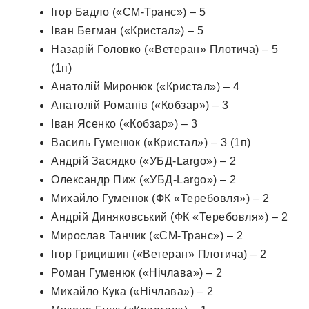
Ігор Бадло («СМ-Транс») – 5
Іван Бегман («Кристал») – 5
Назарій Головко («Ветеран» Плотича) – 5
(1п)
Анатолій Миронюк («Кристал») – 4
Анатолій Романів («Кобзар») – 3
Іван Ясенко («Кобзар») – 3
Василь Гуменюк («Кристал») – 3 (1п)
Андрій Засядко («УБД-Largo») – 2
Олександр Пиж («УБД-Largo») – 2
Михайло Гуменюк (ФК «Теребовля») – 2
Андрій Диняковський (ФК «Теребовля») – 2
Мирослав Танчик («СМ-Транс») – 2
Ігор Грицишин («Ветеран» Плотича) – 2
Роман Гуменюк («Нічлава») – 2
Михайло Кука («Нічлава») – 2