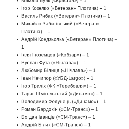
Микола Буяк («Кристал») – 1
Ігор Козелко («Ветеран» Плотича) – 1
Василь Рибак («Ветеран» Плотича) – 1
Михайло Забитівський («Ветеран»
Плотича) – 1
Андрій Кондзьолка («Ветеран» Плотича) –
1
Ілля Іноземцев («Кобзар») – 1
Руслан Фута («Нічлава») – 1
Любомир Білиця («Нічлава») – 1
Іван Нечипор («УБД-Largo») – 1
Ігор Триліх (ФК «Теребовля») – 1
Тарас Шмігельський («Динамо») – 1
Володимир Федунець («Динамо») – 1
Роман Бардокін («СМ-Транс») – 1
Богдан Іванців («СМ-Транс») – 1
Андрій Білик («СМ-Транс») – 1