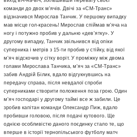
вихід віч-на-віч, збільшивши перевагу своєї
команди до двох м’ячів. Двічі за «СМ-Транс»
відзначився Мирослав Танчик. У першому випадку
мав місце гол-красень! Мирослав спіймав м’яча на
ногу і потужно пробив у дальню «дев’ятку». У
другому випадку, Танчик звільнився від опіки
суперника і метрів з 15-ти пробив у стійку, від якої
м’яч відскочив у сітку воріт. У проміжку між двома
голами Мирослава Танчика, м’яч за «СМ-Транс»
забив Андрій Білик, вдало відгукнувшись на
передачу справа, після невдалої спроби
суперниками створити положення поза грою. Один
м’яч господарі у другому таймі все ж забили. Це
зробив капітан команди Олександр Пиж, вдало
пробивши головою, після подачі кутового. Ще
однією особливістю даного поєдинку стало те, що
вперше в історії тернопільського футболу матч