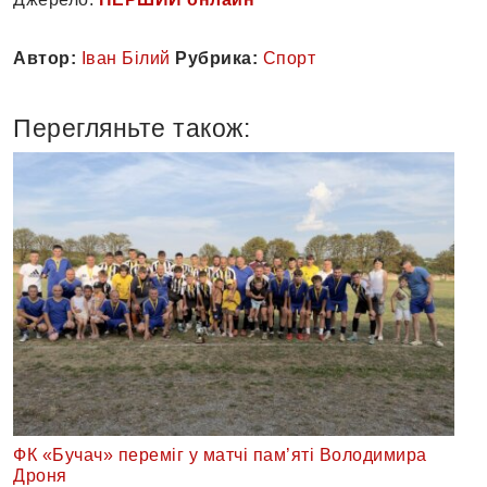
Автор:
Іван Білий
Рубрика:
Спорт
Перегляньте також:
ФК «Бучач» переміг у матчі пам’яті Володимира
Дроня