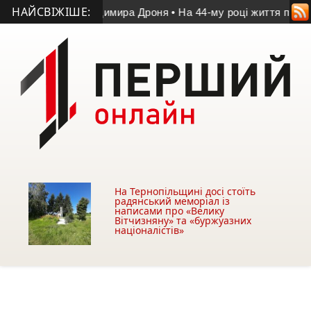
НАЙСВІЖІШЕ:
ті Володимира Дроня
• На 44-му році життя помер учасник АТО
На Тернопільщині досі стоїть
радянський меморіал із
написами про «Велику
Вітчизняну» та «буржуазних
націоналістів»