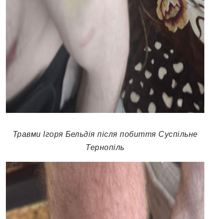
Травми Ігоря Бельдія після побиття Суспільне
Тернопіль