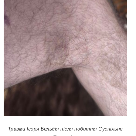
Травми Ігоря Бельдія після побиття Суспільне