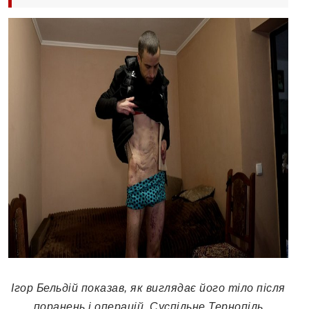
Ігор Бельдій показав, як виглядає його тіло після
поранень і операцій. Суспільне Тернопіль