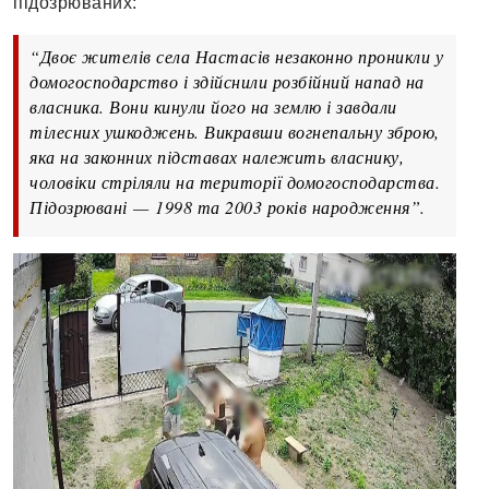
підозрюваних:
“Двоє жителів села Настасів незаконно проникли у
домогосподарство і здійснили розбійний напад на
власника. Вони кинули його на землю і завдали
тілесних ушкоджень. Викравши вогнепальну зброю,
яка на законних підставах належить власнику,
чоловіки стріляли на території домогосподарства.
Підозрювані
—
1998 та 2003 років народження”.