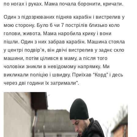
по ногах і руках. Мама почала боронити, кричати.
Один з підозрюваних підняв карабін і вистрелив у
мою сторону. Було 6 чи 7 пострілів близько коло
голови, живота. Мама наробила крику і вони
пішли. Один з них забрав карабін. Машина стояла
у центрі подвір’я, він двічі вистрелив у заднє скло
машини, потім цілився в маму, а після того
чоловіки зникли в невідомому напрямку. Ми
викликали поліцію і швидку. Приїхав “Корд” і десь
через дві години їх затримали”.