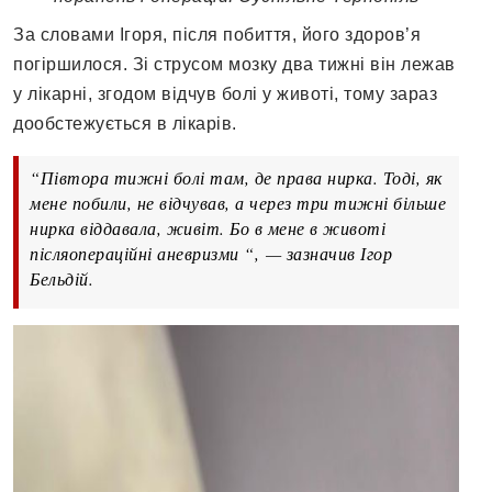
За словами Ігоря, після побиття, його здоров’я
погіршилося. Зі струсом мозку два тижні він лежав
у лікарні, згодом відчув болі у животі, тому зараз
дообстежується в лікарів.
“Півтора тижні болі там, де права нирка. Тоді, як
мене побили, не відчував, а через три тижні більше
нирка віддавала, живіт. Бо в мене в животі
післяопераційні аневризми “,
—
зазначив Ігор
Бельдій.