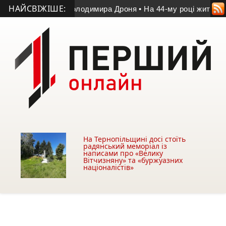
НАЙСВІЖІШЕ:
ам’яті Володимира Дроня
• На 44-му році життя помер учасни
На Тернопільщині досі стоїть
радянський меморіал із
написами про «Велику
Вітчизняну» та «буржуазних
націоналістів»