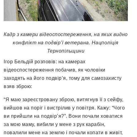
Кадр з камери відеоспостереження, на яких видно
конфлікт на подвір’ї ветерана. Нацполіція
Тернопільщини
Ігор Бельдій розповів: на камерах
відеоспостереження побачив, як чоловіки
заходять на його подвір’я, тому для самозахисту
взяв зброю:
“Я маю зареєстровану зброю, витягнув її з сейфу,
вийшов на поріг і вистрілив у повітря. Кажу: “Чого
ви прийшли на подвір’я?”. Вони почали ховатися
за мою маму, вибили у мене з рук карабін,
повалили мене на землю і почали копати в живіт,