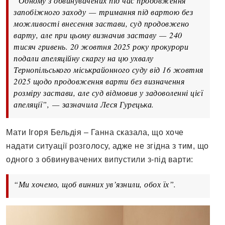
“Одному з обвинувачених під час продовження
запобіжного заходу
—
тримання під вартою без
можливості внесення застави, суд продовжено
варту, але при цьому визначив заставу
—
240
тисяч гривень. 20 жовтня 2025 року прокурори
подали апеляційну скаргу на цю ухвалу
Тернопільського міськрайонного суду від 16 жовтня
2025 щодо продовження варти без визначення
розміру застави, але суд відмовив у задоволенні цієї
апеляції”,
—
зазначила Леся Гурецька.
Мати Ігоря Бельдія – Ганна сказала, що хоче
надати ситуації розголосу, адже не згідна з тим, що
одного з обвинувачених випустили з-під варти:
“Ми хочемо, щоб винних ув’язнили, обох їх”.