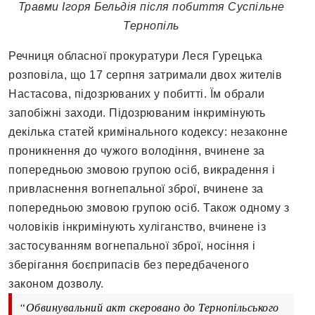
Травми Ігоря Бельдія після побиття Суспільне
Тернопіль
Речниця обласної прокуратури Леся Гурецька
розповіла, що 17 серпня затримали двох жителів
Настасова, підозрюваних у побитті. Їм обрали
запобіжні заходи. Підозрюваним інкримінують
декілька статей кримінального кодексу: незаконне
проникнення до чужого володіння, вчинене за
попередньою змовою групою осіб, викрадення і
привласнення вогнепальної зброї, вчинене за
попередньою змовою групою осіб. Також одному з
чоловіків інкримінують хуліганство, вчинене із
застосуванням вогнепальної зброї, носіння і
зберігання боєприпасів без передбаченого
законом дозволу.
“Обвинувальний акт скеровано до Тернопільського