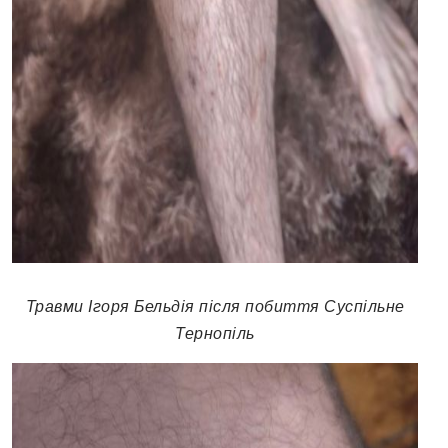
Травми Ігоря Бельдія після побиття Суспільне
Тернопіль