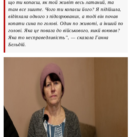
що ти копаєш, як той живіт весь латаний, та
там все зшите. Чого ти копаєш його? Я підійшла,
відіпхала одного з підозрюваних, а тоді він почав
копати сина по голові. Один по животі, а інший по
голові. Яка це повага до військового, яикй воював?
Яка то несправедливість”,
—
сказала Ганна
Бельдій.