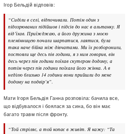
Ігор Бельдій відповів:
“Сиділи в селі, відпочивали. Потім один з
підозрюваних підійшов і підсів до нас в альтанку. Я
від’їхав. Приїжджаю, а його дружина з моєю
племінницею почали шарпатися, лаятися, була
така наче бійка між дівчатами. Ми їх розборонили,
постояли ще десь пів години, я з ним говорив, він
десь через пів години поїхав скутером додому, а
потім через пів години поїхала його жінка. А в
неділю близько 14 години вони прийшли до мене
додому на подвір’я”.
Мати Ігоря Бельдія Ганна розповіла: бачила все,
що відбувалося і боялася за сина, бо він має
багато травм після фронту.
“Той стріляє, а той копає в живіт. Я кажу: “Та