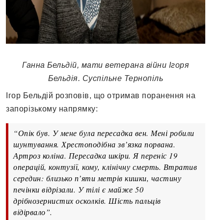
Ганна Бельдій, мати ветерана війни Ігоря
Бельдія. Суспільне Тернопіль
Ігор Бельдій розповів, що отримав поранення на
запорізькому напрямку:
“Опік був. У мене була пересадка вен. Мені робили
шунтування. Хрестоподібна зв’язка порвана.
Артроз коліна. Пересадка шкіри. Я переніс 19
операцій, контузії, кому, клінічну смерть. Втратив
середин: близько п’яти метрів кишки, частину
печінки відрізали. У тілі є майже 50
дрібнозернистих осколків. Шість пальців
відірвало”.