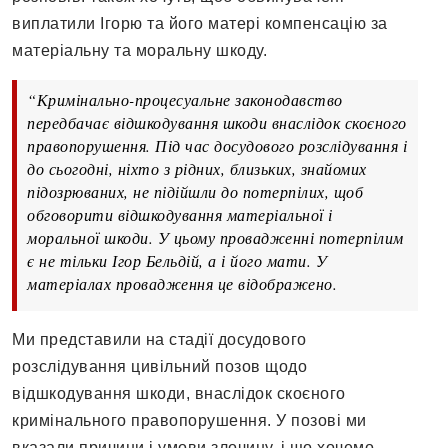
виплатили Ігорю та його матері компенсацію за
матеріальну та моральну шкоду.
“Кримінально-процесуальне законодавство
передбачає відшкодування шкоди внаслідок скоєного
правопорушення. Під час досудового розслідування і
до сьогодні, ніхто з рідних, близьких, знайомих
підозрюваних, не підійшли до потерпілих, щоб
обговорити відшкодування матеріальної і
моральної шкоди. У цьому провадженні потерпілим
є не тільки Ігор Бельдій, а і його мати. У
матеріалах провадження це відображено.
Ми представили на стадії досудового
розслідування цивільний позов щодо
відшкодування шкоди, внаслідок скоєного
кримінального правопорушення. У позові ми
вказали причини і умови злочину, і що хочемо